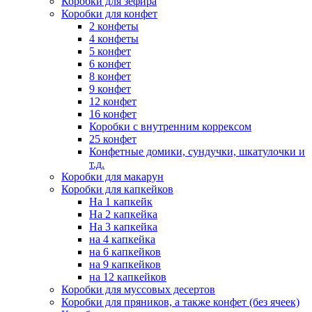
Коробки для зефира
Коробки для конфет
2 конфеты
4 конфеты
5 конфет
6 конфет
8 конфет
9 конфет
12 конфет
16 конфет
Коробки с внутренним коррексом
25 конфет
Конфетные домики, сундучки, шкатулочки и
т.д.
Коробки для макарун
Коробки для капкейков
На 1 капкейк
На 2 капкейка
На 3 капкейка
на 4 капкейка
на 6 капкейков
на 9 капкейков
на 12 капкейков
Коробки для муссовых десертов
Коробки для пряников, а также конфет (без ячеек)