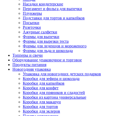
Насадки кондитерские
Пергамент и фольга для выпечки
Плунжеры
Подставки для тортов и капкейков
Посыпки
Розеточки
Ажурные салфетки
Формы для выпечки
Формы для вырезки теста
Формы для леденцов и мороженого
Формы для льда и шоколада
Топперы и свечи
Оборудование упаковочное и торговое
Продукты питания
Новогодняя упаковка
Упаковка для новогодних детских подарков
Коробки для зефира и шоколада
Коробки для капкейков
Коробки для конфет
Коробки для пряников и сладостей
Коробки из картона универсальные
Коробки для макарун
Коробки для тортов
Коробки для эклеров
Пакеты новогодние