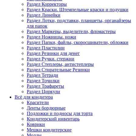
Раздел Корректоры
Раздел Краски. Штемпельные краски и подушки
Раздел Линейки
Раздел Лотки, подставки, планшеты, органайзеры
для папок
Раздел Маркеры, выделители, фломастеры
Раздел Ножницы. ножи
Раздел Папки, файлы, скоросшиватели, обложки
Раздел Пластилин
Раздел Резинки для денег
Раздел Ручки. стержни
Раздел Степлеры, антистеплеры
Раздел Стирательные Резинки
Раздел Тетради
Раздел Точилки
Раздел Трафареты
Раздел Циркули
Всё для кондитера
Красители
Ленты бордюрные
Подложки и подносы для торта
Кондитерский инвентарь
Коврики
Мешки кондитерские
Молды