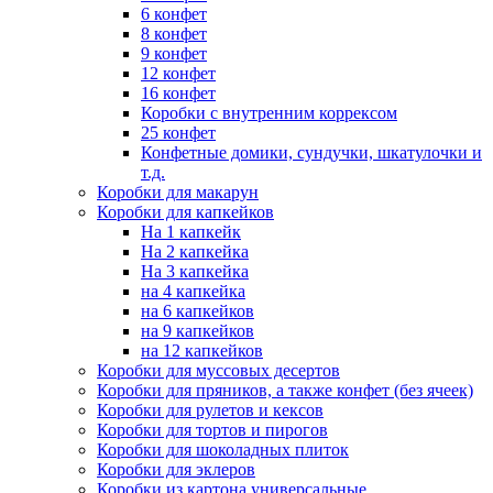
6 конфет
8 конфет
9 конфет
12 конфет
16 конфет
Коробки с внутренним коррексом
25 конфет
Конфетные домики, сундучки, шкатулочки и
т.д.
Коробки для макарун
Коробки для капкейков
На 1 капкейк
На 2 капкейка
На 3 капкейка
на 4 капкейка
на 6 капкейков
на 9 капкейков
на 12 капкейков
Коробки для муссовых десертов
Коробки для пряников, а также конфет (без ячеек)
Коробки для рулетов и кексов
Коробки для тортов и пирогов
Коробки для шоколадных плиток
Коробки для эклеров
Коробки из картона универсальные