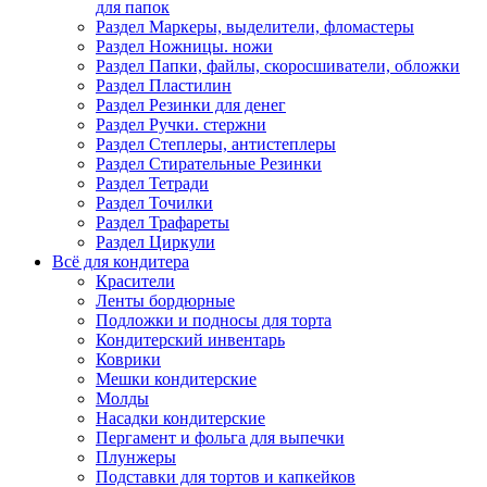
для папок
Раздел Маркеры, выделители, фломастеры
Раздел Ножницы. ножи
Раздел Папки, файлы, скоросшиватели, обложки
Раздел Пластилин
Раздел Резинки для денег
Раздел Ручки. стержни
Раздел Степлеры, антистеплеры
Раздел Стирательные Резинки
Раздел Тетради
Раздел Точилки
Раздел Трафареты
Раздел Циркули
Всё для кондитера
Красители
Ленты бордюрные
Подложки и подносы для торта
Кондитерский инвентарь
Коврики
Мешки кондитерские
Молды
Насадки кондитерские
Пергамент и фольга для выпечки
Плунжеры
Подставки для тортов и капкейков