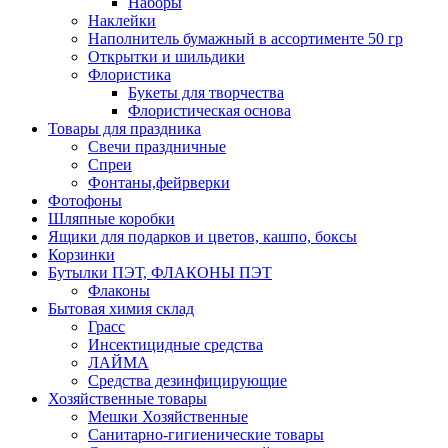
Наборы
Наклейки
Наполнитель бумажный в ассортименте 50 гр
Открытки и шильдики
Флористика
Букеты для творчества
Флористическая основа
Товары для праздника
Свечи праздничные
Спреи
Фонтаны,фейрверки
Фотофоны
Шляпные коробки
Ящики для подарков и цветов, кашпо, боксы
Корзинки
Бутылки ПЭТ, ФЛАКОНЫ ПЭТ
Флаконы
Бытовая химия склад
Грасс
Инсектицидные средства
ЛАЙМА
Средства дезинфицирующие
Хозяйственные товары
Мешки Хозяйственные
Санитарно-гигиенические товары