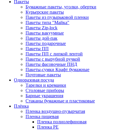
Пакеты
Бумажные пакеты, уголки, обертки
Курьерские пакеты
Пакеты из пузырьковой пленки
Пакеты типа "Майка"
Пакеты Zip-lock
Пакеты вакуумные
Пакеты дой-пак
Пакеты подарочные
Пакеты ПП
Пакеты ПП с липкой лентой
Пакеты с вырубной ручкой
Пакеты фасовочные ПНД
Пакеты-сумки Крафт бумажные
Почтовые пакеты
Одноразовая посуда
Тарелки и креманки
Столовые приборы
Барные украшения
Стаканы бумажные и пластиковые
Плёнка
Пленка воздушно-пузырчатая
Пленка пищевая
Пленка полиолефиновая
Пленка PE