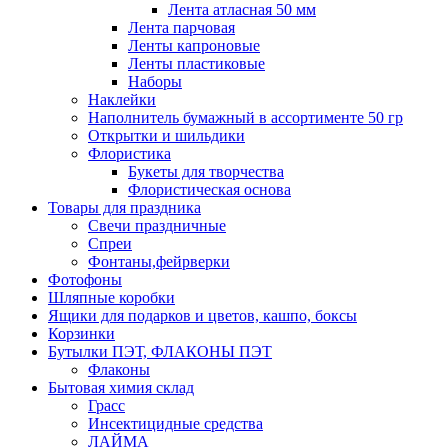
Лента атласная 50 мм
Лента парчовая
Ленты капроновые
Ленты пластиковые
Наборы
Наклейки
Наполнитель бумажный в ассортименте 50 гр
Открытки и шильдики
Флористика
Букеты для творчества
Флористическая основа
Товары для праздника
Свечи праздничные
Спреи
Фонтаны,фейрверки
Фотофоны
Шляпные коробки
Ящики для подарков и цветов, кашпо, боксы
Корзинки
Бутылки ПЭТ, ФЛАКОНЫ ПЭТ
Флаконы
Бытовая химия склад
Грасс
Инсектицидные средства
ЛАЙМА