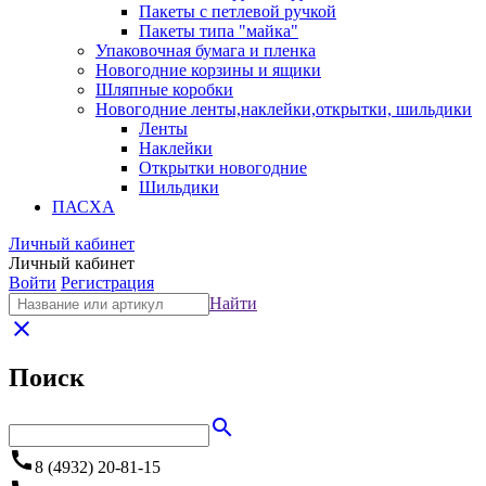
Пакеты с петлевой ручкой
Пакеты типа "майка"
Упаковочная бумага и пленка
Новогодние корзины и ящики
Шляпные коробки
Новогодние ленты,наклейки,открытки, шильдики
Ленты
Наклейки
Открытки новогодние
Шильдики
ПАСХА
Личный кабинет
Личный кабинет
Войти
Регистрация
Найти
close
Поиск
search
call
8 (4932) 20-81-15