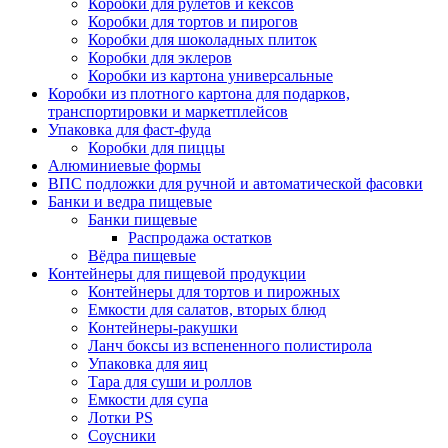
Коробки для рулетов и кексов
Коробки для тортов и пирогов
Коробки для шоколадных плиток
Коробки для эклеров
Коробки из картона универсальные
Коробки из плотного картона для подарков,
транспортировки и маркетплейсов
Упаковка для фаст-фуда
Коробки для пиццы
Алюминиевые формы
ВПС подложки для ручной и автоматической фасовки
Банки и ведра пищевые
Банки пищевые
Распродажа остатков
Вёдра пищевые
Контейнеры для пищевой продукции
Контейнеры для тортов и пирожных
Емкости для салатов, вторых блюд
Контейнеры-ракушки
Ланч боксы из вспененного полистирола
Упаковка для яиц
Тара для суши и роллов
Емкости для супа
Лотки PS
Соусники