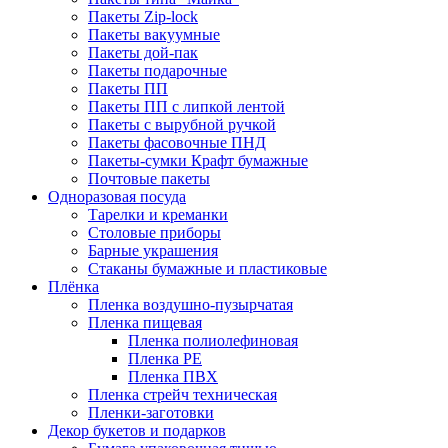
Пакеты Zip-lock
Пакеты вакуумные
Пакеты дой-пак
Пакеты подарочные
Пакеты ПП
Пакеты ПП с липкой лентой
Пакеты с вырубной ручкой
Пакеты фасовочные ПНД
Пакеты-сумки Крафт бумажные
Почтовые пакеты
Одноразовая посуда
Тарелки и креманки
Столовые приборы
Барные украшения
Стаканы бумажные и пластиковые
Плёнка
Пленка воздушно-пузырчатая
Пленка пищевая
Пленка полиолефиновая
Пленка PE
Пленка ПВХ
Пленка стрейч техническая
Пленки-заготовки
Декор букетов и подарков