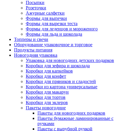
Посыпки
Розеточки
Ажурные салфетки
Формы для выпечки
Формы для вырезки теста
Формы для леденцов и мороженого
Формы для льда и шоколада
Топперы и свечи
Оборудование упаковочное и торговое
Продукты питания
Новогодняя упаковка
Упаковка для новогодних детских подарков
Коробки для зефира и шоколада
Коробки для капкейков
Коробки для конфет
Коробки для пряников и сладостей
Коробки из картона универсальные
Коробки для макарун
Коробки для тортов
Коробки для эклеров
Пакеты новогодние
Пакеты для новогодних подарков
Пакеты бумажные ламинированные с
ручками
Пакеты с вырубной ручкой