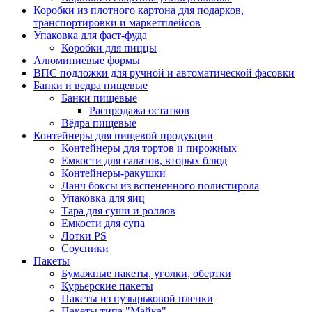
Коробки из плотного картона для подарков,
транспортировки и маркетплейсов
Упаковка для фаст-фуда
Коробки для пиццы
Алюминиевые формы
ВПС подложки для ручной и автоматической фасовки
Банки и ведра пищевые
Банки пищевые
Распродажа остатков
Вёдра пищевые
Контейнеры для пищевой продукции
Контейнеры для тортов и пирожных
Емкости для салатов, вторых блюд
Контейнеры-ракушки
Ланч боксы из вспененного полистирола
Упаковка для яиц
Тара для суши и роллов
Емкости для супа
Лотки PS
Соусники
Пакеты
Бумажные пакеты, уголки, обертки
Курьерские пакеты
Пакеты из пузырьковой пленки
Пакеты типа "Майка"