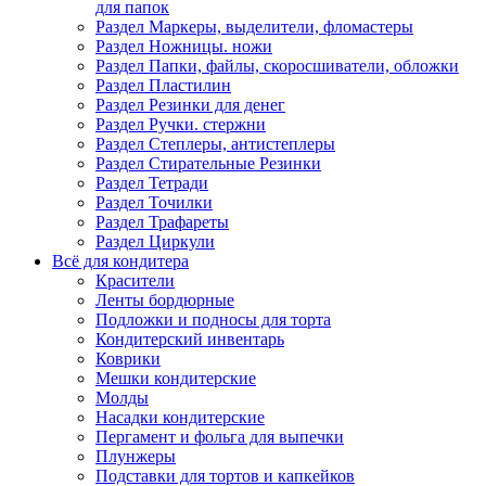
для папок
Раздел Маркеры, выделители, фломастеры
Раздел Ножницы. ножи
Раздел Папки, файлы, скоросшиватели, обложки
Раздел Пластилин
Раздел Резинки для денег
Раздел Ручки. стержни
Раздел Степлеры, антистеплеры
Раздел Стирательные Резинки
Раздел Тетради
Раздел Точилки
Раздел Трафареты
Раздел Циркули
Всё для кондитера
Красители
Ленты бордюрные
Подложки и подносы для торта
Кондитерский инвентарь
Коврики
Мешки кондитерские
Молды
Насадки кондитерские
Пергамент и фольга для выпечки
Плунжеры
Подставки для тортов и капкейков