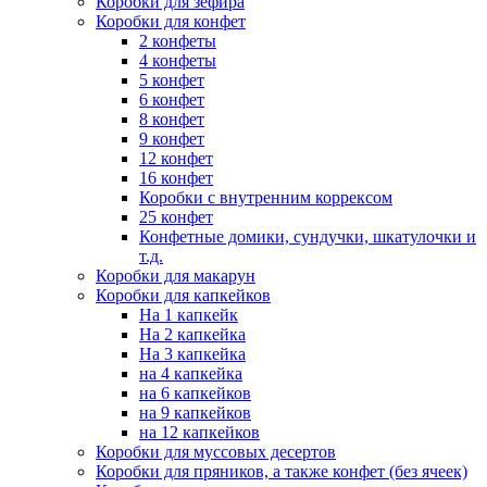
Коробки для зефира
Коробки для конфет
2 конфеты
4 конфеты
5 конфет
6 конфет
8 конфет
9 конфет
12 конфет
16 конфет
Коробки с внутренним коррексом
25 конфет
Конфетные домики, сундучки, шкатулочки и
т.д.
Коробки для макарун
Коробки для капкейков
На 1 капкейк
На 2 капкейка
На 3 капкейка
на 4 капкейка
на 6 капкейков
на 9 капкейков
на 12 капкейков
Коробки для муссовых десертов
Коробки для пряников, а также конфет (без ячеек)