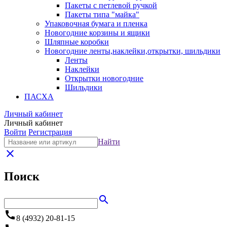
Пакеты с петлевой ручкой
Пакеты типа "майка"
Упаковочная бумага и пленка
Новогодние корзины и ящики
Шляпные коробки
Новогодние ленты,наклейки,открытки, шильдики
Ленты
Наклейки
Открытки новогодние
Шильдики
ПАСХА
Личный кабинет
Личный кабинет
Войти
Регистрация
Найти
close
Поиск
search
call
8 (4932) 20-81-15