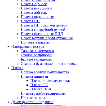
Пакеты Zip-lock
Пакеты вакуумные
Пакеты дой-пак
Пакеты подарочные
Пакеты ПП
Пакеты ПП с липкой лентой
Пакеты с вырубной ручкой
Пакеты фасовочные ПНД
Пакеты-сумки Крафт бумажные
Почтовые пакеты
Одноразовая посуда
Тарелки и креманки
Столовые приборы
Барные украшения
Стаканы бумажные и пластиковые
Плёнка
Пленка воздушно-пузырчатая
Пленка пищевая
Пленка полиолефиновая
Пленка PE
Пленка ПВХ
Пленка стрейч техническая
Пленки-заготовки
Декор букетов и подарков