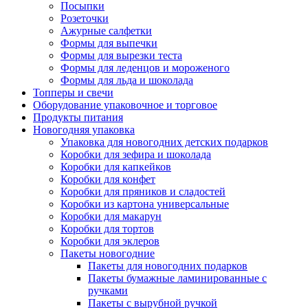
Посыпки
Розеточки
Ажурные салфетки
Формы для выпечки
Формы для вырезки теста
Формы для леденцов и мороженого
Формы для льда и шоколада
Топперы и свечи
Оборудование упаковочное и торговое
Продукты питания
Новогодняя упаковка
Упаковка для новогодних детских подарков
Коробки для зефира и шоколада
Коробки для капкейков
Коробки для конфет
Коробки для пряников и сладостей
Коробки из картона универсальные
Коробки для макарун
Коробки для тортов
Коробки для эклеров
Пакеты новогодние
Пакеты для новогодних подарков
Пакеты бумажные ламинированные с
ручками
Пакеты с вырубной ручкой