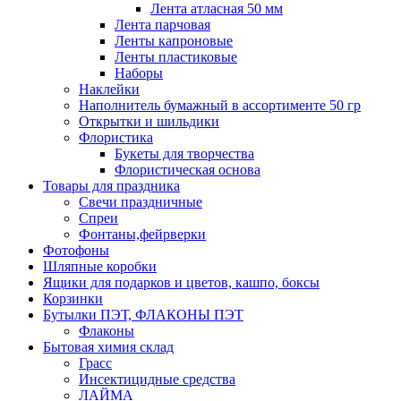
Лента атласная 50 мм
Лента парчовая
Ленты капроновые
Ленты пластиковые
Наборы
Наклейки
Наполнитель бумажный в ассортименте 50 гр
Открытки и шильдики
Флористика
Букеты для творчества
Флористическая основа
Товары для праздника
Свечи праздничные
Спреи
Фонтаны,фейрверки
Фотофоны
Шляпные коробки
Ящики для подарков и цветов, кашпо, боксы
Корзинки
Бутылки ПЭТ, ФЛАКОНЫ ПЭТ
Флаконы
Бытовая химия склад
Грасс
Инсектицидные средства
ЛАЙМА