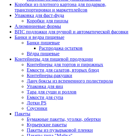
Коробки из плотного картона для подарков,
транспортировки и маркетплейсов
Упаковка для фаст-фуда
Коробки для пиццы
Алюминиевые формы
ВПС подложки для ручной и автоматической фасовки
Банки и ведра пищевые
Банки пищевые
Распродажа остатков
Вёдра пищевые
Контейнеры для пищевой продукции
Контейнеры для тортов и пирожных
Емкости для салатов, вторых блюд
Контейнеры-ракушки
Ланч боксы из вспененного полистирола
Упаковка для яиц
Тара для суши и роллов
Емкости для супа
Лотки PS
Соусники
Пакеты
Бумажные пакеты, уголки, обертки
Курьерские пакеты
Пакеты из пузырьковой пленки
Пакеты типа "Майка"