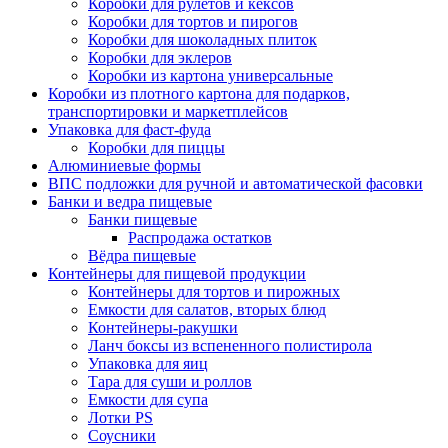
Коробки для рулетов и кексов
Коробки для тортов и пирогов
Коробки для шоколадных плиток
Коробки для эклеров
Коробки из картона универсальные
Коробки из плотного картона для подарков,
транспортировки и маркетплейсов
Упаковка для фаст-фуда
Коробки для пиццы
Алюминиевые формы
ВПС подложки для ручной и автоматической фасовки
Банки и ведра пищевые
Банки пищевые
Распродажа остатков
Вёдра пищевые
Контейнеры для пищевой продукции
Контейнеры для тортов и пирожных
Емкости для салатов, вторых блюд
Контейнеры-ракушки
Ланч боксы из вспененного полистирола
Упаковка для яиц
Тара для суши и роллов
Емкости для супа
Лотки PS
Соусники