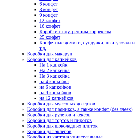
6 конфет
8 конфет
9 конфет
12 конфет
16 конфет
Коробки с внутренним коррексом
25 конфет
Конфетные домики, сундучки, шкатулочки и
т.д.
Коробки для макарун
Коробки для капкейков
На 1 капкейк
На 2 капкейка
На 3 капкейка
на 4 капкейка
на 6 капкейков
на 9 капкейков
на 12 капкейков
Коробки для муссовых десертов
Коробки для пряников, а также конфет (без ячеек)
Коробки для рулетов и кексов
Коробки для тортов и пирогов
Коробки для шоколадных плиток
Коробки для эклеров
Коробки из картона универсальные