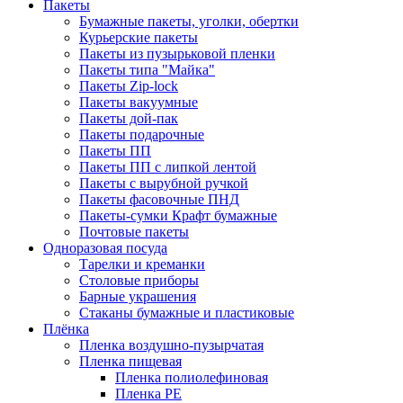
Пакеты
Бумажные пакеты, уголки, обертки
Курьерские пакеты
Пакеты из пузырьковой пленки
Пакеты типа "Майка"
Пакеты Zip-lock
Пакеты вакуумные
Пакеты дой-пак
Пакеты подарочные
Пакеты ПП
Пакеты ПП с липкой лентой
Пакеты с вырубной ручкой
Пакеты фасовочные ПНД
Пакеты-сумки Крафт бумажные
Почтовые пакеты
Одноразовая посуда
Тарелки и креманки
Столовые приборы
Барные украшения
Стаканы бумажные и пластиковые
Плёнка
Пленка воздушно-пузырчатая
Пленка пищевая
Пленка полиолефиновая
Пленка PE