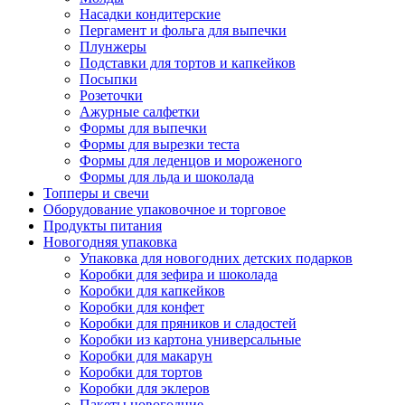
Насадки кондитерские
Пергамент и фольга для выпечки
Плунжеры
Подставки для тортов и капкейков
Посыпки
Розеточки
Ажурные салфетки
Формы для выпечки
Формы для вырезки теста
Формы для леденцов и мороженого
Формы для льда и шоколада
Топперы и свечи
Оборудование упаковочное и торговое
Продукты питания
Новогодняя упаковка
Упаковка для новогодних детских подарков
Коробки для зефира и шоколада
Коробки для капкейков
Коробки для конфет
Коробки для пряников и сладостей
Коробки из картона универсальные
Коробки для макарун
Коробки для тортов
Коробки для эклеров
Пакеты новогодние