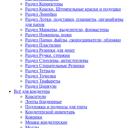
Раздел Корректоры
Раздел Краски. Штемпельные краски и подушки
Раздел Линейки
Раздел Лотки, подставки, планшеты, органайзеры
для папок
Раздел Маркеры, выделители, фломастеры
Раздел Ножницы. ножи
Раздел Папки, файлы, скоросшиватели, обложки
Раздел Пластилин
Раздел Резинки для денег
Раздел Ручки. стержни
Раздел Степлеры, антистеплеры
Раздел Стирательные Резинки
Раздел Тетради
Раздел Точилки
Раздел Трафареты
Раздел Циркули
Всё для кондитера
Красители
Ленты бордюрные
Подложки и подносы для торта
Кондитерский инвентарь
Коврики
Мешки кондитерские
Молды