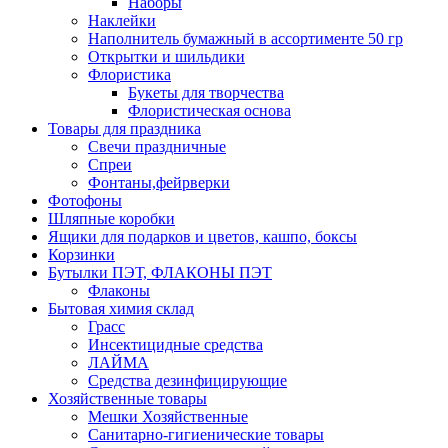
Наборы
Наклейки
Наполнитель бумажный в ассортименте 50 гр
Открытки и шильдики
Флористика
Букеты для творчества
Флористическая основа
Товары для праздника
Свечи праздничные
Спреи
Фонтаны,фейрверки
Фотофоны
Шляпные коробки
Ящики для подарков и цветов, кашпо, боксы
Корзинки
Бутылки ПЭТ, ФЛАКОНЫ ПЭТ
Флаконы
Бытовая химия склад
Грасс
Инсектицидные средства
ЛАЙМА
Средства дезинфицирующие
Хозяйственные товары
Мешки Хозяйственные
Санитарно-гигиенические товары