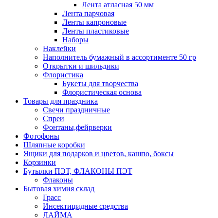
Лента атласная 50 мм
Лента парчовая
Ленты капроновые
Ленты пластиковые
Наборы
Наклейки
Наполнитель бумажный в ассортименте 50 гр
Открытки и шильдики
Флористика
Букеты для творчества
Флористическая основа
Товары для праздника
Свечи праздничные
Спреи
Фонтаны,фейрверки
Фотофоны
Шляпные коробки
Ящики для подарков и цветов, кашпо, боксы
Корзинки
Бутылки ПЭТ, ФЛАКОНЫ ПЭТ
Флаконы
Бытовая химия склад
Грасс
Инсектицидные средства
ЛАЙМА