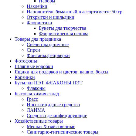
Наборы
Наклейки
Наполнитель бумажный в ассортименте 50 гр
Открытки и шильдики
Флористика
Букеты для творчества
Флористическая основа
Товары для праздника
Свечи праздничные
Спреи
Фонтаны,фейрверки
Фотофоны
Шляпные коробки
Ящики для подарков и цветов, кашпо, боксы
Корзинки
Бутылки ПЭТ, ФЛАКОНЫ ПЭТ
Флаконы
Бытовая химия склад
Грасс
Инсектицидные средства
ЛАЙМА
Средства дезинфицирующие
Хозяйственные товары
Мешки Хозяйственные
Санитарно-гигиенические товары