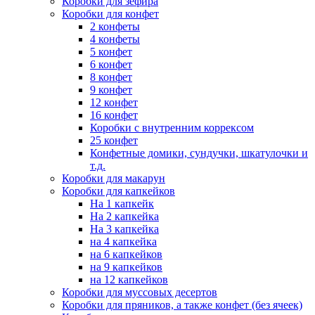
Коробки для зефира
Коробки для конфет
2 конфеты
4 конфеты
5 конфет
6 конфет
8 конфет
9 конфет
12 конфет
16 конфет
Коробки с внутренним коррексом
25 конфет
Конфетные домики, сундучки, шкатулочки и
т.д.
Коробки для макарун
Коробки для капкейков
На 1 капкейк
На 2 капкейка
На 3 капкейка
на 4 капкейка
на 6 капкейков
на 9 капкейков
на 12 капкейков
Коробки для муссовых десертов
Коробки для пряников, а также конфет (без ячеек)