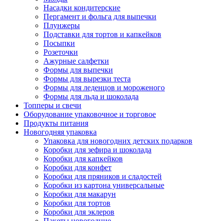
Насадки кондитерские
Пергамент и фольга для выпечки
Плунжеры
Подставки для тортов и капкейков
Посыпки
Розеточки
Ажурные салфетки
Формы для выпечки
Формы для вырезки теста
Формы для леденцов и мороженого
Формы для льда и шоколада
Топперы и свечи
Оборудование упаковочное и торговое
Продукты питания
Новогодняя упаковка
Упаковка для новогодних детских подарков
Коробки для зефира и шоколада
Коробки для капкейков
Коробки для конфет
Коробки для пряников и сладостей
Коробки из картона универсальные
Коробки для макарун
Коробки для тортов
Коробки для эклеров
Пакеты новогодние