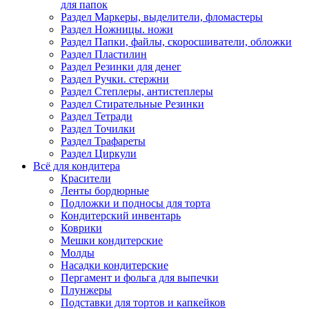
для папок
Раздел Маркеры, выделители, фломастеры
Раздел Ножницы. ножи
Раздел Папки, файлы, скоросшиватели, обложки
Раздел Пластилин
Раздел Резинки для денег
Раздел Ручки. стержни
Раздел Степлеры, антистеплеры
Раздел Стирательные Резинки
Раздел Тетради
Раздел Точилки
Раздел Трафареты
Раздел Циркули
Всё для кондитера
Красители
Ленты бордюрные
Подложки и подносы для торта
Кондитерский инвентарь
Коврики
Мешки кондитерские
Молды
Насадки кондитерские
Пергамент и фольга для выпечки
Плунжеры
Подставки для тортов и капкейков