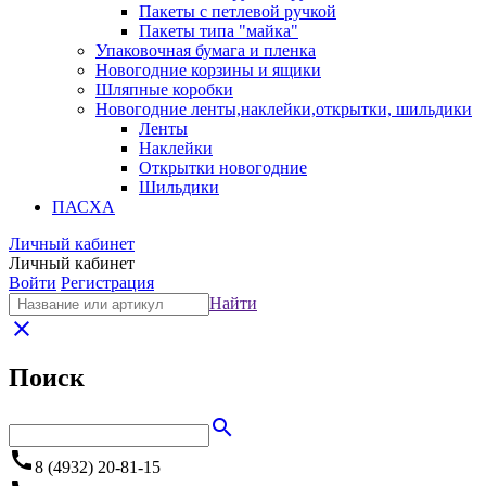
Пакеты с петлевой ручкой
Пакеты типа "майка"
Упаковочная бумага и пленка
Новогодние корзины и ящики
Шляпные коробки
Новогодние ленты,наклейки,открытки, шильдики
Ленты
Наклейки
Открытки новогодние
Шильдики
ПАСХА
Личный кабинет
Личный кабинет
Войти
Регистрация
Найти
close
Поиск
search
call
8 (4932) 20-81-15