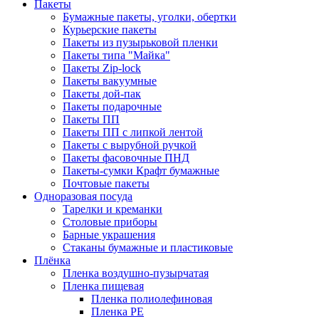
Пакеты
Бумажные пакеты, уголки, обертки
Курьерские пакеты
Пакеты из пузырьковой пленки
Пакеты типа "Майка"
Пакеты Zip-lock
Пакеты вакуумные
Пакеты дой-пак
Пакеты подарочные
Пакеты ПП
Пакеты ПП с липкой лентой
Пакеты с вырубной ручкой
Пакеты фасовочные ПНД
Пакеты-сумки Крафт бумажные
Почтовые пакеты
Одноразовая посуда
Тарелки и креманки
Столовые приборы
Барные украшения
Стаканы бумажные и пластиковые
Плёнка
Пленка воздушно-пузырчатая
Пленка пищевая
Пленка полиолефиновая
Пленка PE