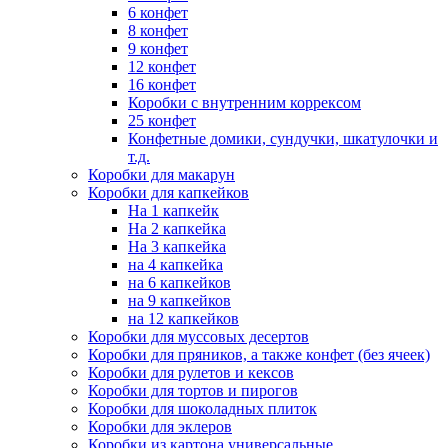
6 конфет
8 конфет
9 конфет
12 конфет
16 конфет
Коробки с внутренним коррексом
25 конфет
Конфетные домики, сундучки, шкатулочки и
т.д.
Коробки для макарун
Коробки для капкейков
На 1 капкейк
На 2 капкейка
На 3 капкейка
на 4 капкейка
на 6 капкейков
на 9 капкейков
на 12 капкейков
Коробки для муссовых десертов
Коробки для пряников, а также конфет (без ячеек)
Коробки для рулетов и кексов
Коробки для тортов и пирогов
Коробки для шоколадных плиток
Коробки для эклеров
Коробки из картона универсальные