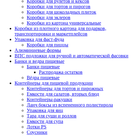
Коробки для рулетов и кексов
Коробки для тортов и пирогов
Коробки для шоколадных плиток
Коробки для эклеров
Коробки из картона универсальные
Коробки из плотного картона для подарков,
транспортировки и маркетплейсов
Упаковка для фаст-фуда
Коробки для пиццы
Алюминиевые формы
ВПС подложки для ручной и автоматической фасовки
Банки и ведра пищевые
Банки пищевые
Распродажа остатков
Вёдра пищевые
Контейнеры для пищевой продукции
Контейнеры для тортов и пирожных
Емкости для салатов, вторых блюд
Контейнеры-ракушки
Ланч боксы из вспененного полистирола
Упаковка для яиц
Тара для суши и роллов
Емкости для супа
Лотки PS
Соусники