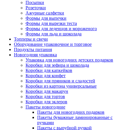
Посыпки
Розеточки
Ажурные салфетки
Формы для выпечки
Формы для вырезки теста
Формы для леденцов и мороженого
Формы для льда и шоколада
Топперы и свечи
Оборудование упаковочное и торговое
Продукты питания
Новогодняя упаковка
Упаковка для новогодних детских подарков
Коробки для зефира и шоколада
Коробки для капкейков
Коробки для конфет
Коробки для пряников и сладостей
Коробки из картона универсальные
Коробки для макарун
Коробки для тортов
Коробки для эклеров
Пакеты новогодние
Пакеты для новогодних подарков
Пакеты бумажные ламинированные с
ручками
Пакеты с вырубной ручкой