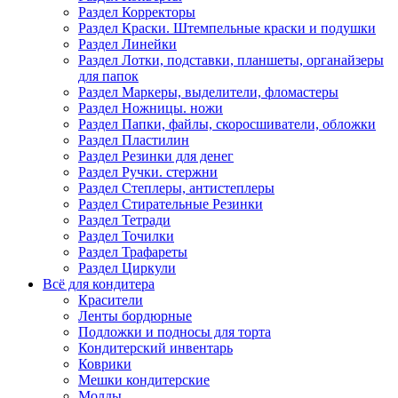
Раздел Корректоры
Раздел Краски. Штемпельные краски и подушки
Раздел Линейки
Раздел Лотки, подставки, планшеты, органайзеры
для папок
Раздел Маркеры, выделители, фломастеры
Раздел Ножницы. ножи
Раздел Папки, файлы, скоросшиватели, обложки
Раздел Пластилин
Раздел Резинки для денег
Раздел Ручки. стержни
Раздел Степлеры, антистеплеры
Раздел Стирательные Резинки
Раздел Тетради
Раздел Точилки
Раздел Трафареты
Раздел Циркули
Всё для кондитера
Красители
Ленты бордюрные
Подложки и подносы для торта
Кондитерский инвентарь
Коврики
Мешки кондитерские
Молды