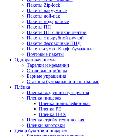
Пакеты Zip-lock
Пакеты вакуумные
Пакеты дой-пак
Пакеты подарочные
Пакеты ПП
Пакеты ПП с липкой лентой
Пакеты с вырубной ручкой
Пакеты фасовочные ПНД
Пакеты-сумки Крафт бумажные
Почтовые пакеты
Одноразовая посуда
Тарелки и креманки
Столовые приборы
Барные украшения
Стаканы бумажные и пластиковые
Плёнка
Пленка воздушно-пузырчатая
Пленка пищевая
Пленка полиолефиновая
Пленка PE
Пленка ПВХ
Пленка стрейч техническая
Пленки-заготовки
Декор букетов и подарков