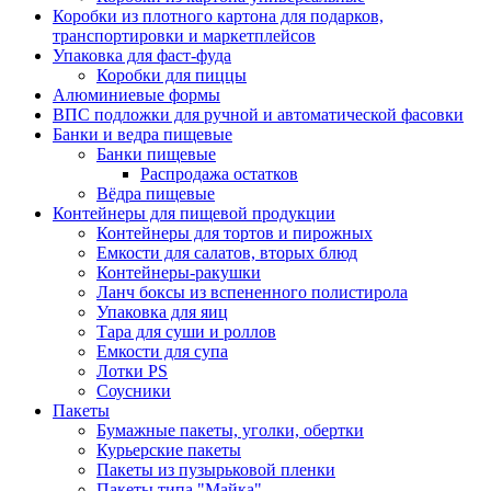
Коробки из плотного картона для подарков,
транспортировки и маркетплейсов
Упаковка для фаст-фуда
Коробки для пиццы
Алюминиевые формы
ВПС подложки для ручной и автоматической фасовки
Банки и ведра пищевые
Банки пищевые
Распродажа остатков
Вёдра пищевые
Контейнеры для пищевой продукции
Контейнеры для тортов и пирожных
Емкости для салатов, вторых блюд
Контейнеры-ракушки
Ланч боксы из вспененного полистирола
Упаковка для яиц
Тара для суши и роллов
Емкости для супа
Лотки PS
Соусники
Пакеты
Бумажные пакеты, уголки, обертки
Курьерские пакеты
Пакеты из пузырьковой пленки
Пакеты типа "Майка"