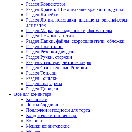
Раздел Корректоры
Раздел Краски. Штемпельные краски и подушки
Раздел Линейки
Раздел Лотки, подставки, планшеты, органайзеры
для папок
Раздел Маркеры, выделители, фломастеры
Раздел Ножницы. ножи
Раздел Папки, файлы, скоросшиватели, обложки
Раздел Пластилин
Раздел Резинки для денег
Раздел Ручки. стержни
Раздел Степлеры, антистеплеры
Раздел Стирательные Резинки
Раздел Тетради
Раздел Точилки
Раздел Трафареты
Раздел Циркули
Всё для кондитера
Красители
Ленты бордюрные
Подложки и подносы для торта
Кондитерский инвентарь
Коврики
Мешки кондитерские
Молды