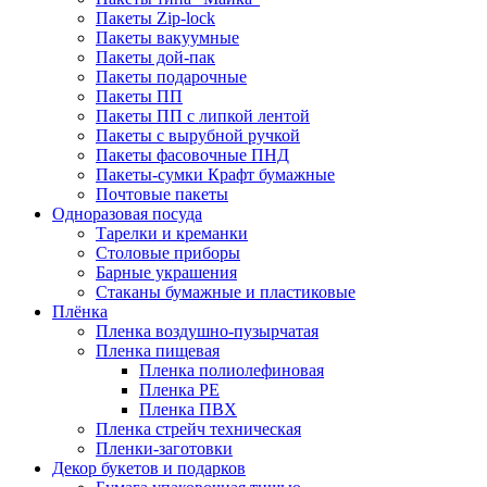
Пакеты Zip-lock
Пакеты вакуумные
Пакеты дой-пак
Пакеты подарочные
Пакеты ПП
Пакеты ПП с липкой лентой
Пакеты с вырубной ручкой
Пакеты фасовочные ПНД
Пакеты-сумки Крафт бумажные
Почтовые пакеты
Одноразовая посуда
Тарелки и креманки
Столовые приборы
Барные украшения
Стаканы бумажные и пластиковые
Плёнка
Пленка воздушно-пузырчатая
Пленка пищевая
Пленка полиолефиновая
Пленка PE
Пленка ПВХ
Пленка стрейч техническая
Пленки-заготовки
Декор букетов и подарков