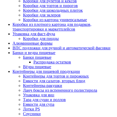
Коробки для рулетов и кексов
Коробки для тортов и пирогов
Коробки для шоколадных плиток
Коробки для эклеров
Коробки из картона универсальные
Коробки из плотного картона для подарков,
транспортировки и маркетплейсов
Упаковка для фаст-фуда
Коробки для пиццы
Алюминиевые формы
ВПС подложки для ручной и автоматической фасовки
Банки и ведра пищевые
Банки пищевые
Распродажа остатков
Вёдра пищевые
Контейнеры для пищевой продукции
Контейнеры для тортов и пирожных
Емкости для салатов, вторых блюд
Контейнеры-ракушки
Ланч боксы из вспененного полистирола
Упаковка для яиц
Тара для суши и роллов
Емкости для супа
Лотки PS
Соусники