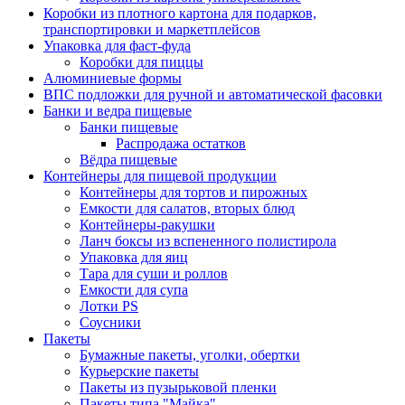
Коробки из плотного картона для подарков,
транспортировки и маркетплейсов
Упаковка для фаст-фуда
Коробки для пиццы
Алюминиевые формы
ВПС подложки для ручной и автоматической фасовки
Банки и ведра пищевые
Банки пищевые
Распродажа остатков
Вёдра пищевые
Контейнеры для пищевой продукции
Контейнеры для тортов и пирожных
Емкости для салатов, вторых блюд
Контейнеры-ракушки
Ланч боксы из вспененного полистирола
Упаковка для яиц
Тара для суши и роллов
Емкости для супа
Лотки PS
Соусники
Пакеты
Бумажные пакеты, уголки, обертки
Курьерские пакеты
Пакеты из пузырьковой пленки
Пакеты типа "Майка"