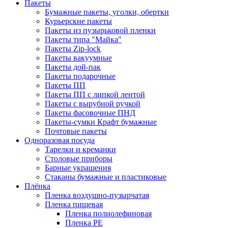
Пакеты
Бумажные пакеты, уголки, обертки
Курьерские пакеты
Пакеты из пузырьковой пленки
Пакеты типа "Майка"
Пакеты Zip-lock
Пакеты вакуумные
Пакеты дой-пак
Пакеты подарочные
Пакеты ПП
Пакеты ПП с липкой лентой
Пакеты с вырубной ручкой
Пакеты фасовочные ПНД
Пакеты-сумки Крафт бумажные
Почтовые пакеты
Одноразовая посуда
Тарелки и креманки
Столовые приборы
Барные украшения
Стаканы бумажные и пластиковые
Плёнка
Пленка воздушно-пузырчатая
Пленка пищевая
Пленка полиолефиновая
Пленка PE