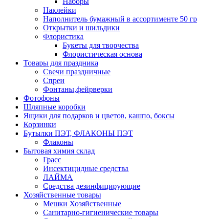
Наборы
Наклейки
Наполнитель бумажный в ассортименте 50 гр
Открытки и шильдики
Флористика
Букеты для творчества
Флористическая основа
Товары для праздника
Свечи праздничные
Спреи
Фонтаны,фейрверки
Фотофоны
Шляпные коробки
Ящики для подарков и цветов, кашпо, боксы
Корзинки
Бутылки ПЭТ, ФЛАКОНЫ ПЭТ
Флаконы
Бытовая химия склад
Грасс
Инсектицидные средства
ЛАЙМА
Средства дезинфицирующие
Хозяйственные товары
Мешки Хозяйственные
Санитарно-гигиенические товары