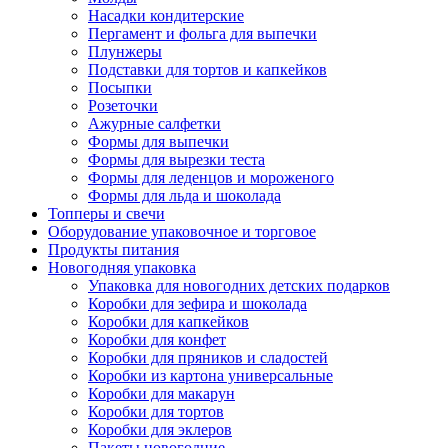
Насадки кондитерские
Пергамент и фольга для выпечки
Плунжеры
Подставки для тортов и капкейков
Посыпки
Розеточки
Ажурные салфетки
Формы для выпечки
Формы для вырезки теста
Формы для леденцов и мороженого
Формы для льда и шоколада
Топперы и свечи
Оборудование упаковочное и торговое
Продукты питания
Новогодняя упаковка
Упаковка для новогодних детских подарков
Коробки для зефира и шоколада
Коробки для капкейков
Коробки для конфет
Коробки для пряников и сладостей
Коробки из картона универсальные
Коробки для макарун
Коробки для тортов
Коробки для эклеров
Пакеты новогодние