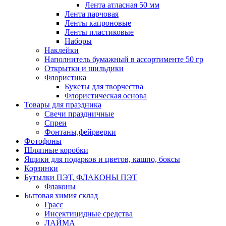
Лента атласная 50 мм
Лента парчовая
Ленты капроновые
Ленты пластиковые
Наборы
Наклейки
Наполнитель бумажный в ассортименте 50 гр
Открытки и шильдики
Флористика
Букеты для творчества
Флористическая основа
Товары для праздника
Свечи праздничные
Спреи
Фонтаны,фейрверки
Фотофоны
Шляпные коробки
Ящики для подарков и цветов, кашпо, боксы
Корзинки
Бутылки ПЭТ, ФЛАКОНЫ ПЭТ
Флаконы
Бытовая химия склад
Грасс
Инсектицидные средства
ЛАЙМА