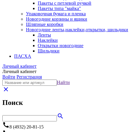
Пакеты с петлевой ручкой
Пакеты типа "майка"
Упаковочная бумага и пленка
Новогодние корзины и ящики
Шляпные коробки
Новогодние ленты,наклейки,открытки, шильдики
Ленты
Наклейки
Открытки новогодние
Шильдики
ПАСХА
Личный кабинет
Личный кабинет
Войти
Регистрация
Найти
close
Поиск
search
call
8 (4932) 20-81-15