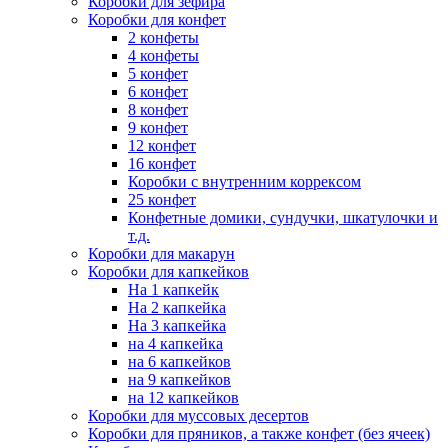
Коробки для зефира
Коробки для конфет
2 конфеты
4 конфеты
5 конфет
6 конфет
8 конфет
9 конфет
12 конфет
16 конфет
Коробки с внутренним коррексом
25 конфет
Конфетные домики, сундучки, шкатулочки и
т.д.
Коробки для макарун
Коробки для капкейков
На 1 капкейк
На 2 капкейка
На 3 капкейка
на 4 капкейка
на 6 капкейков
на 9 капкейков
на 12 капкейков
Коробки для муссовых десертов
Коробки для пряников, а также конфет (без ячеек)