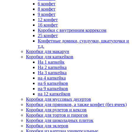
6 конфет
8 конфет
9 конфет
12 конфет
16 конфет
Коробки с внутренним коррексом
25 конфет
Конфетные домики, сундучки, шкатулочки и
т.д.
Коробки для макарун
Коробки для капкейков
На 1 капкейк
На 2 капкейка
На 3 капкейка
на 4 капкейка
на 6 капкейков
на 9 капкейков
на 12 капкейков
Коробки для муссовых десертов
Коробки для пряников, а также конфет (без ячеек)
Коробки для рулетов и кексов
Коробки для тортов и пирогов
Коробки для шоколадных плиток
Коробки для эклеров
Коробки из картона универсальные