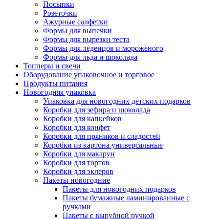
Посыпки
Розеточки
Ажурные салфетки
Формы для выпечки
Формы для вырезки теста
Формы для леденцов и мороженого
Формы для льда и шоколада
Топперы и свечи
Оборудование упаковочное и торговое
Продукты питания
Новогодняя упаковка
Упаковка для новогодних детских подарков
Коробки для зефира и шоколада
Коробки для капкейков
Коробки для конфет
Коробки для пряников и сладостей
Коробки из картона универсальные
Коробки для макарун
Коробки для тортов
Коробки для эклеров
Пакеты новогодние
Пакеты для новогодних подарков
Пакеты бумажные ламинированные с
ручками
Пакеты с вырубной ручкой