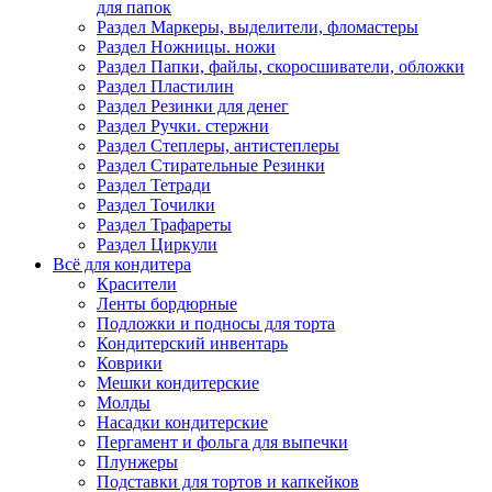
для папок
Раздел Маркеры, выделители, фломастеры
Раздел Ножницы. ножи
Раздел Папки, файлы, скоросшиватели, обложки
Раздел Пластилин
Раздел Резинки для денег
Раздел Ручки. стержни
Раздел Степлеры, антистеплеры
Раздел Стирательные Резинки
Раздел Тетради
Раздел Точилки
Раздел Трафареты
Раздел Циркули
Всё для кондитера
Красители
Ленты бордюрные
Подложки и подносы для торта
Кондитерский инвентарь
Коврики
Мешки кондитерские
Молды
Насадки кондитерские
Пергамент и фольга для выпечки
Плунжеры
Подставки для тортов и капкейков