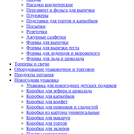
Насадки кондитерские
Пергамент и фольга для выпечки
Плунжеры
Подставки для тортов и капкейков
Посыпки
Розеточки
Ажурные салфетки
Формы для выпечки
Формы для вырезки теста
Формы для леденцов и мороженого
Формы для льда и шоколада
Топперы и свечи
Оборудование упаковочное и торговое
Продукты питания
Новогодняя упаковка
Упаковка для новогодних детских подарков
Коробки для зефира и шоколада
Коробки для капкейков
Коробки для конфет
Коробки для пряников и сладостей
Коробки из картона универсальные
Коробки для макарун
Коробки для тортов
Коробки для эклеров
Пакеты новогодние