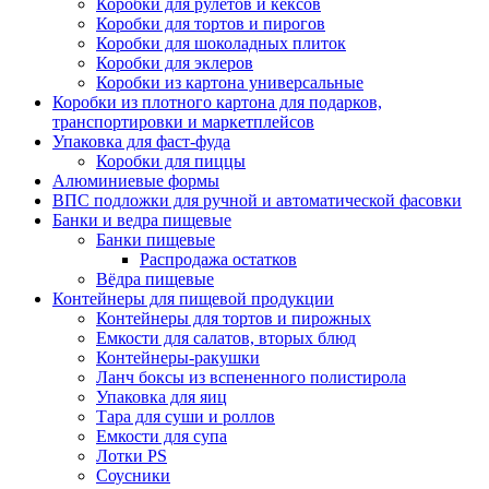
Коробки для рулетов и кексов
Коробки для тортов и пирогов
Коробки для шоколадных плиток
Коробки для эклеров
Коробки из картона универсальные
Коробки из плотного картона для подарков,
транспортировки и маркетплейсов
Упаковка для фаст-фуда
Коробки для пиццы
Алюминиевые формы
ВПС подложки для ручной и автоматической фасовки
Банки и ведра пищевые
Банки пищевые
Распродажа остатков
Вёдра пищевые
Контейнеры для пищевой продукции
Контейнеры для тортов и пирожных
Емкости для салатов, вторых блюд
Контейнеры-ракушки
Ланч боксы из вспененного полистирола
Упаковка для яиц
Тара для суши и роллов
Емкости для супа
Лотки PS
Соусники