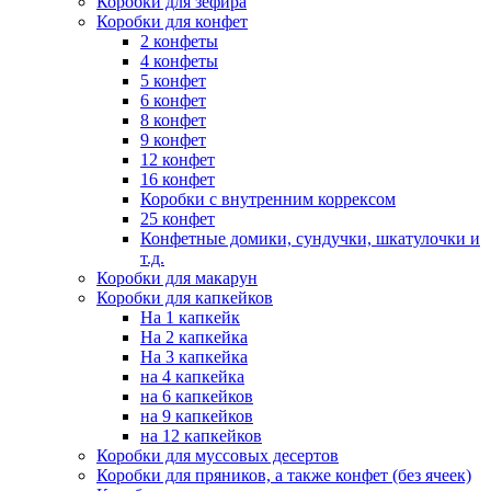
Коробки для зефира
Коробки для конфет
2 конфеты
4 конфеты
5 конфет
6 конфет
8 конфет
9 конфет
12 конфет
16 конфет
Коробки с внутренним коррексом
25 конфет
Конфетные домики, сундучки, шкатулочки и
т.д.
Коробки для макарун
Коробки для капкейков
На 1 капкейк
На 2 капкейка
На 3 капкейка
на 4 капкейка
на 6 капкейков
на 9 капкейков
на 12 капкейков
Коробки для муссовых десертов
Коробки для пряников, а также конфет (без ячеек)