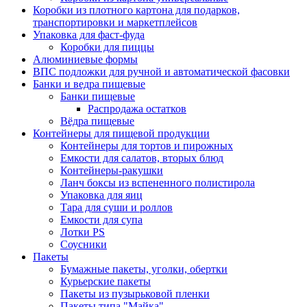
Коробки из плотного картона для подарков,
транспортировки и маркетплейсов
Упаковка для фаст-фуда
Коробки для пиццы
Алюминиевые формы
ВПС подложки для ручной и автоматической фасовки
Банки и ведра пищевые
Банки пищевые
Распродажа остатков
Вёдра пищевые
Контейнеры для пищевой продукции
Контейнеры для тортов и пирожных
Емкости для салатов, вторых блюд
Контейнеры-ракушки
Ланч боксы из вспененного полистирола
Упаковка для яиц
Тара для суши и роллов
Емкости для супа
Лотки PS
Соусники
Пакеты
Бумажные пакеты, уголки, обертки
Курьерские пакеты
Пакеты из пузырьковой пленки
Пакеты типа "Майка"