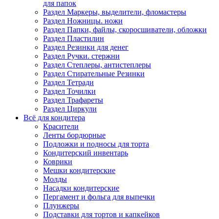
для папок
Раздел Маркеры, выделители, фломастеры
Раздел Ножницы. ножи
Раздел Папки, файлы, скоросшиватели, обложки
Раздел Пластилин
Раздел Резинки для денег
Раздел Ручки. стержни
Раздел Степлеры, антистеплеры
Раздел Стирательные Резинки
Раздел Тетради
Раздел Точилки
Раздел Трафареты
Раздел Циркули
Всё для кондитера
Красители
Ленты бордюрные
Подложки и подносы для торта
Кондитерский инвентарь
Коврики
Мешки кондитерские
Молды
Насадки кондитерские
Пергамент и фольга для выпечки
Плунжеры
Подставки для тортов и капкейков