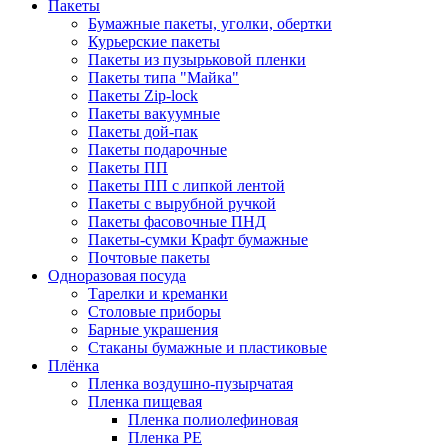
Пакеты
Бумажные пакеты, уголки, обертки
Курьерские пакеты
Пакеты из пузырьковой пленки
Пакеты типа "Майка"
Пакеты Zip-lock
Пакеты вакуумные
Пакеты дой-пак
Пакеты подарочные
Пакеты ПП
Пакеты ПП с липкой лентой
Пакеты с вырубной ручкой
Пакеты фасовочные ПНД
Пакеты-сумки Крафт бумажные
Почтовые пакеты
Одноразовая посуда
Тарелки и креманки
Столовые приборы
Барные украшения
Стаканы бумажные и пластиковые
Плёнка
Пленка воздушно-пузырчатая
Пленка пищевая
Пленка полиолефиновая
Пленка PE