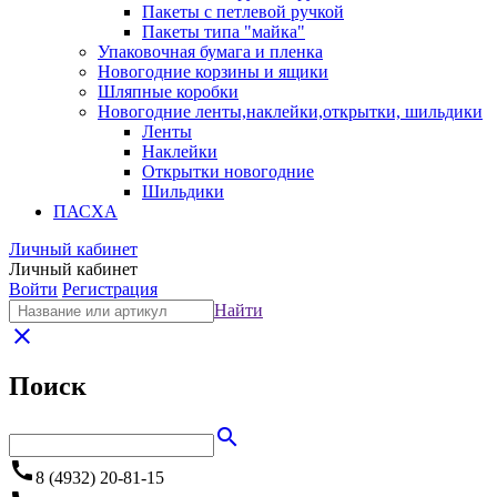
Пакеты с петлевой ручкой
Пакеты типа "майка"
Упаковочная бумага и пленка
Новогодние корзины и ящики
Шляпные коробки
Новогодние ленты,наклейки,открытки, шильдики
Ленты
Наклейки
Открытки новогодние
Шильдики
ПАСХА
Личный кабинет
Личный кабинет
Войти
Регистрация
Найти
close
Поиск
search
call
8 (4932) 20-81-15