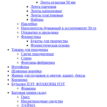
Лента атласная 50 мм
Лента парчовая
Ленты капроновые
Ленты пластиковые
Наборы
Наклейки
Наполнитель бумажный в ассортименте 50 гр
Открытки и шильдики
Флористика
Букеты для творчества
Флористическая основа
Товары для праздника
Свечи праздничные
Спреи
Фонтаны,фейрверки
Фотофоны
Шляпные коробки
Ящики для подарков и цветов, кашпо, боксы
Корзинки
Бутылки ПЭТ, ФЛАКОНЫ ПЭТ
Флаконы
Бытовая химия склад
Грасс
Инсектицидные средства
ЛАЙМА