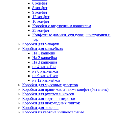
6 конфет
8 конфет
9 конфет
12 конфет
16 конфет
Коробки с внутренним коррексом
25 конфет
Конфетные домики, сундучки, шкатулочки и
т.д.
Коробки для макарун
Коробки для капкейков
На 1 капкейк
На 2 капкейка
На 3 капкейка
на 4 капкейка
на 6 капкейков
на 9 капкейков
на 12 капкейков
Коробки для муссовых десертов
Коробки для пряников, а также конфет (без ячеек)
Коробки для рулетов и кексов
Коробки для тортов и пирогов
Коробки для шоколадных плиток
Коробки для эклеров
Коробки из картона универсальные