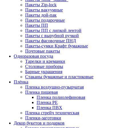
Пакеты Zip-lock
Пакеты вакуумные
Пакеты дой-пак
Пакеты подарочные
Пакеты ПП
Пакеты ПП с липкой лентой
Пакеты с вырубной ручкой
Пакеты фасовочные ПНД
Пакеты-сумки Крафт бумажные
Почтовые пакеты
Одноразовая посуда
Тарелки и креманки
Столовые приборы
Барные украшения
Стаканы бумажные и пластиковые
Плёнка
Пленка воздушно-пузырчатая
Пленка пищевая
Пленка полиолефиновая
Пленка PE
Пленка ПВХ
Пленка стрейч техническая
Пленки-заготовки
Декор букетов и подарков