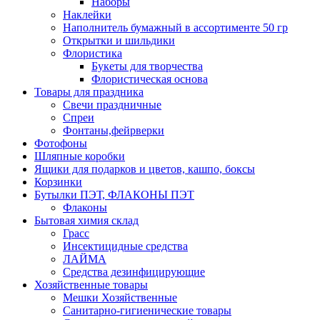
Наборы
Наклейки
Наполнитель бумажный в ассортименте 50 гр
Открытки и шильдики
Флористика
Букеты для творчества
Флористическая основа
Товары для праздника
Свечи праздничные
Спреи
Фонтаны,фейрверки
Фотофоны
Шляпные коробки
Ящики для подарков и цветов, кашпо, боксы
Корзинки
Бутылки ПЭТ, ФЛАКОНЫ ПЭТ
Флаконы
Бытовая химия склад
Грасс
Инсектицидные средства
ЛАЙМА
Средства дезинфицирующие
Хозяйственные товары
Мешки Хозяйственные
Санитарно-гигиенические товары