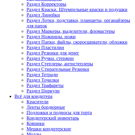
Раздел Корректоры
Раздел Краски. Штемпельные краски и подушки
Раздел Линейки
Раздел Лотки, подставки, планшеты, органайзеры
для папок
Раздел Маркеры, выделители, фломастеры
Раздел Ножницы. ножи
Раздел Папки, файлы, скоросшиватели, обложки
Раздел Пластилин
Раздел Резинки для денег
Раздел Ручки. стержни
Раздел Степлеры, антистеплеры
Раздел Стирательные Резинки
Раздел Тетради
Раздел Точилки
Раздел Трафареты
Раздел Циркули
Всё для кондитера
Красители
Ленты бордюрные
Подложки и подносы для торта
Кондитерский инвентарь
Коврики
Мешки кондитерские
Молды