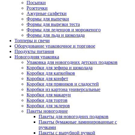
Посыпки
Розеточки
Ажурные салфетки
Формы для выпечки
Формы для вырезки теста
Формы для леденцов и мороженого
Формы для льда и шоколада
Топперы и свечи
Оборудование упаковочное и торговое
Продукты питания
Новогодняя упаковка
Упаковка для новогодних детских подарков
Коробки для зефира и шоколада
Коробки для капкейков
Коробки для конфет
Коробки для пряников и сладостей
Коробки из картона универсальные
Коробки для макарун
Коробки для тортов
Коробки для эклеров
Пакеты новогодние
Пакеты для новогодних подарков
Пакеты бумажные ламинированные с
ручками
Пакеты с вырубной ручкой