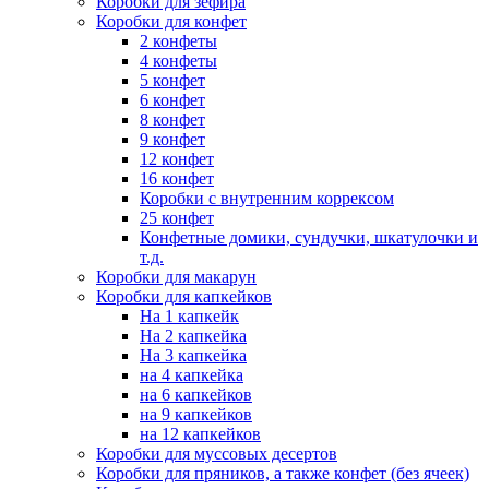
Коробки для зефира
Коробки для конфет
2 конфеты
4 конфеты
5 конфет
6 конфет
8 конфет
9 конфет
12 конфет
16 конфет
Коробки с внутренним коррексом
25 конфет
Конфетные домики, сундучки, шкатулочки и
т.д.
Коробки для макарун
Коробки для капкейков
На 1 капкейк
На 2 капкейка
На 3 капкейка
на 4 капкейка
на 6 капкейков
на 9 капкейков
на 12 капкейков
Коробки для муссовых десертов
Коробки для пряников, а также конфет (без ячеек)