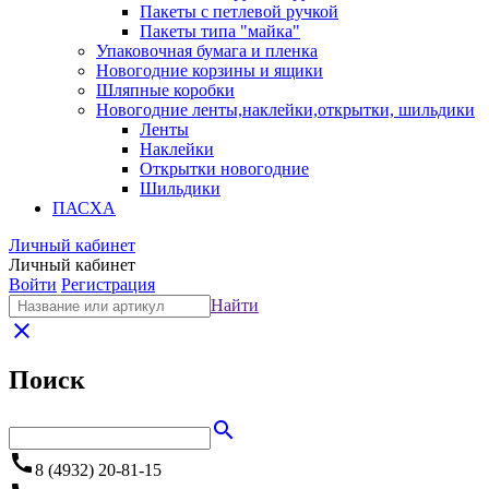
Пакеты с петлевой ручкой
Пакеты типа "майка"
Упаковочная бумага и пленка
Новогодние корзины и ящики
Шляпные коробки
Новогодние ленты,наклейки,открытки, шильдики
Ленты
Наклейки
Открытки новогодние
Шильдики
ПАСХА
Личный кабинет
Личный кабинет
Войти
Регистрация
Найти
close
Поиск
search
call
8 (4932) 20-81-15