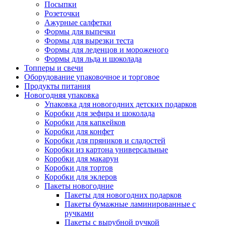
Посыпки
Розеточки
Ажурные салфетки
Формы для выпечки
Формы для вырезки теста
Формы для леденцов и мороженого
Формы для льда и шоколада
Топперы и свечи
Оборудование упаковочное и торговое
Продукты питания
Новогодняя упаковка
Упаковка для новогодних детских подарков
Коробки для зефира и шоколада
Коробки для капкейков
Коробки для конфет
Коробки для пряников и сладостей
Коробки из картона универсальные
Коробки для макарун
Коробки для тортов
Коробки для эклеров
Пакеты новогодние
Пакеты для новогодних подарков
Пакеты бумажные ламинированные с
ручками
Пакеты с вырубной ручкой