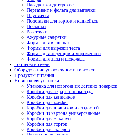
Насадки кондитерские
Пергамент и фольга для выпечки
Плунжеры
Подставки для тортов и капкейков
Посыпки
Розеточки
Ажурные салфетки
Формы для выпечки
Формы для вырезки теста
Формы для леденцов и мороженого
Формы для льда и шоколада
Топперы и свечи
Оборудование упаковочное и торговое
Продукты питания
Новогодняя упаковка
Упаковка для новогодних детских подарков
Коробки для зефира и шоколада
Коробки для капкейков
Коробки для конфет
Коробки для пряников и сладостей
Коробки из картона универсальные
Коробки для макарун
Коробки для тортов
Коробки для эклеров
Пакеты новогодние