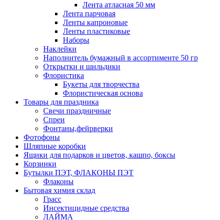
Лента атласная 50 мм
Лента парчовая
Ленты капроновые
Ленты пластиковые
Наборы
Наклейки
Наполнитель бумажный в ассортименте 50 гр
Открытки и шильдики
Флористика
Букеты для творчества
Флористическая основа
Товары для праздника
Свечи праздничные
Спреи
Фонтаны,фейрверки
Фотофоны
Шляпные коробки
Ящики для подарков и цветов, кашпо, боксы
Корзинки
Бутылки ПЭТ, ФЛАКОНЫ ПЭТ
Флаконы
Бытовая химия склад
Грасс
Инсектицидные средства
ЛАЙМА