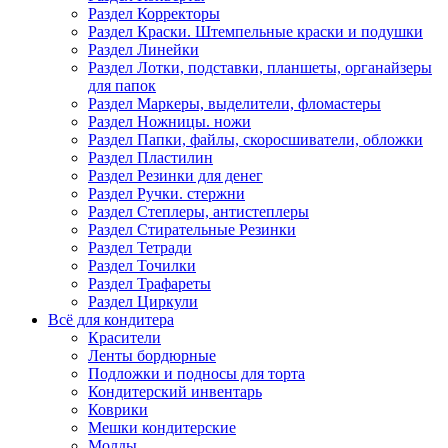
Раздел Корректоры
Раздел Краски. Штемпельные краски и подушки
Раздел Линейки
Раздел Лотки, подставки, планшеты, органайзеры
для папок
Раздел Маркеры, выделители, фломастеры
Раздел Ножницы. ножи
Раздел Папки, файлы, скоросшиватели, обложки
Раздел Пластилин
Раздел Резинки для денег
Раздел Ручки. стержни
Раздел Степлеры, антистеплеры
Раздел Стирательные Резинки
Раздел Тетради
Раздел Точилки
Раздел Трафареты
Раздел Циркули
Всё для кондитера
Красители
Ленты бордюрные
Подложки и подносы для торта
Кондитерский инвентарь
Коврики
Мешки кондитерские
Молды