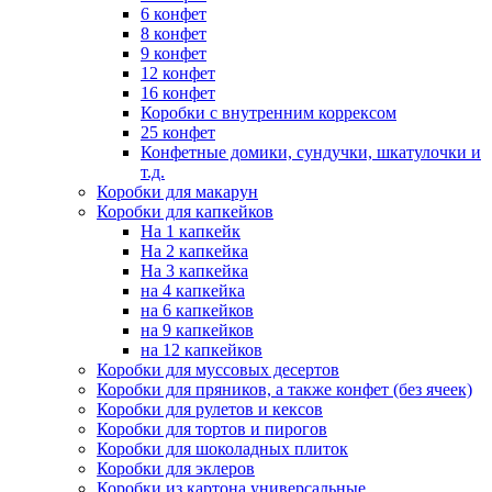
6 конфет
8 конфет
9 конфет
12 конфет
16 конфет
Коробки с внутренним коррексом
25 конфет
Конфетные домики, сундучки, шкатулочки и
т.д.
Коробки для макарун
Коробки для капкейков
На 1 капкейк
На 2 капкейка
На 3 капкейка
на 4 капкейка
на 6 капкейков
на 9 капкейков
на 12 капкейков
Коробки для муссовых десертов
Коробки для пряников, а также конфет (без ячеек)
Коробки для рулетов и кексов
Коробки для тортов и пирогов
Коробки для шоколадных плиток
Коробки для эклеров
Коробки из картона универсальные