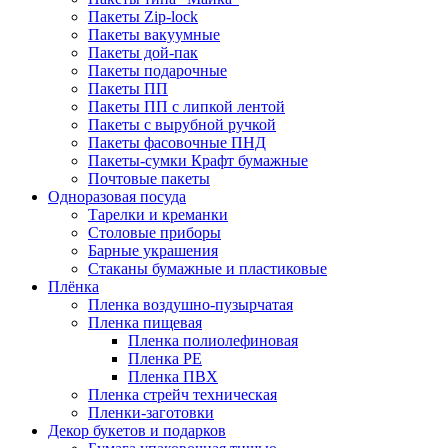
Пакеты Zip-lock
Пакеты вакуумные
Пакеты дой-пак
Пакеты подарочные
Пакеты ПП
Пакеты ПП с липкой лентой
Пакеты с вырубной ручкой
Пакеты фасовочные ПНД
Пакеты-сумки Крафт бумажные
Почтовые пакеты
Одноразовая посуда
Тарелки и креманки
Столовые приборы
Барные украшения
Стаканы бумажные и пластиковые
Плёнка
Пленка воздушно-пузырчатая
Пленка пищевая
Пленка полиолефиновая
Пленка PE
Пленка ПВХ
Пленка стрейч техническая
Пленки-заготовки
Декор букетов и подарков