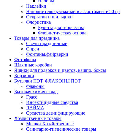
Наборы
Наклейки
Наполнитель бумажный в ассортименте 50 гр
Открытки и шильдики
Флористика
Букеты для творчества
Флористическая основа
Товары для праздника
Свечи праздничные
Спреи
Фонтаны,фейрверки
Фотофоны
Шляпные коробки
Ящики для подарков и цветов, кашпо, боксы
Корзинки
Бутылки ПЭТ, ФЛАКОНЫ ПЭТ
Флаконы
Бытовая химия склад
Грасс
Инсектицидные средства
ЛАЙМА
Средства дезинфицирующие
Хозяйственные товары
Мешки Хозяйственные
Санитарно-гигиенические товары