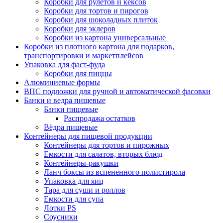
Коробки для рулетов и кексов
Коробки для тортов и пирогов
Коробки для шоколадных плиток
Коробки для эклеров
Коробки из картона универсальные
Коробки из плотного картона для подарков,
транспортировки и маркетплейсов
Упаковка для фаст-фуда
Коробки для пиццы
Алюминиевые формы
ВПС подложки для ручной и автоматической фасовки
Банки и ведра пищевые
Банки пищевые
Распродажа остатков
Вёдра пищевые
Контейнеры для пищевой продукции
Контейнеры для тортов и пирожных
Емкости для салатов, вторых блюд
Контейнеры-ракушки
Ланч боксы из вспененного полистирола
Упаковка для яиц
Тара для суши и роллов
Емкости для супа
Лотки PS
Соусники