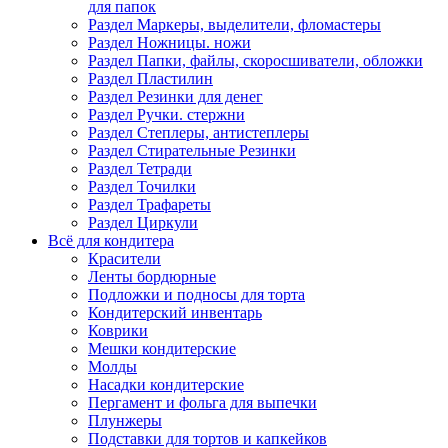
для папок
Раздел Маркеры, выделители, фломастеры
Раздел Ножницы. ножи
Раздел Папки, файлы, скоросшиватели, обложки
Раздел Пластилин
Раздел Резинки для денег
Раздел Ручки. стержни
Раздел Степлеры, антистеплеры
Раздел Стирательные Резинки
Раздел Тетради
Раздел Точилки
Раздел Трафареты
Раздел Циркули
Всё для кондитера
Красители
Ленты бордюрные
Подложки и подносы для торта
Кондитерский инвентарь
Коврики
Мешки кондитерские
Молды
Насадки кондитерские
Пергамент и фольга для выпечки
Плунжеры
Подставки для тортов и капкейков