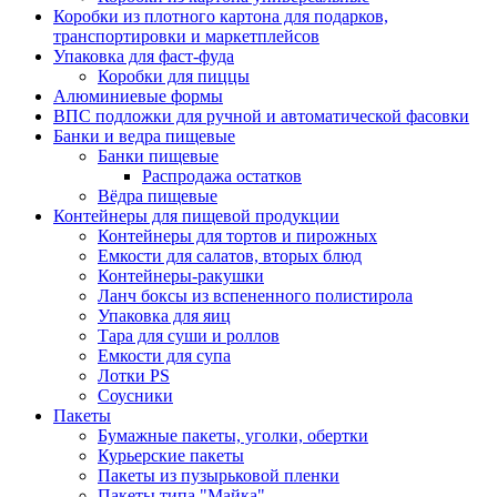
Коробки из плотного картона для подарков,
транспортировки и маркетплейсов
Упаковка для фаст-фуда
Коробки для пиццы
Алюминиевые формы
ВПС подложки для ручной и автоматической фасовки
Банки и ведра пищевые
Банки пищевые
Распродажа остатков
Вёдра пищевые
Контейнеры для пищевой продукции
Контейнеры для тортов и пирожных
Емкости для салатов, вторых блюд
Контейнеры-ракушки
Ланч боксы из вспененного полистирола
Упаковка для яиц
Тара для суши и роллов
Емкости для супа
Лотки PS
Соусники
Пакеты
Бумажные пакеты, уголки, обертки
Курьерские пакеты
Пакеты из пузырьковой пленки
Пакеты типа "Майка"