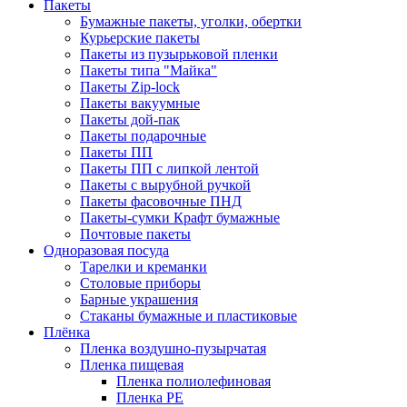
Пакеты
Бумажные пакеты, уголки, обертки
Курьерские пакеты
Пакеты из пузырьковой пленки
Пакеты типа "Майка"
Пакеты Zip-lock
Пакеты вакуумные
Пакеты дой-пак
Пакеты подарочные
Пакеты ПП
Пакеты ПП с липкой лентой
Пакеты с вырубной ручкой
Пакеты фасовочные ПНД
Пакеты-сумки Крафт бумажные
Почтовые пакеты
Одноразовая посуда
Тарелки и креманки
Столовые приборы
Барные украшения
Стаканы бумажные и пластиковые
Плёнка
Пленка воздушно-пузырчатая
Пленка пищевая
Пленка полиолефиновая
Пленка PE