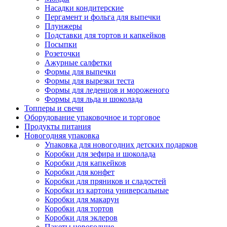
Насадки кондитерские
Пергамент и фольга для выпечки
Плунжеры
Подставки для тортов и капкейков
Посыпки
Розеточки
Ажурные салфетки
Формы для выпечки
Формы для вырезки теста
Формы для леденцов и мороженого
Формы для льда и шоколада
Топперы и свечи
Оборудование упаковочное и торговое
Продукты питания
Новогодняя упаковка
Упаковка для новогодних детских подарков
Коробки для зефира и шоколада
Коробки для капкейков
Коробки для конфет
Коробки для пряников и сладостей
Коробки из картона универсальные
Коробки для макарун
Коробки для тортов
Коробки для эклеров
Пакеты новогодние