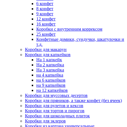
6 конфет
8 конфет
9 конфет
12 конфет
16 конфет
Коробки с внутренним коррексом
25 конфет
Конфетные домики, сундучки, шкатулочки и
т.д.
Коробки для макарун
Коробки для капкейков
На 1 капкейк
На 2 капкейка
На 3 капкейка
на 4 капкейка
на 6 капкейков
на 9 капкейков
на 12 капкейков
Коробки для муссовых десертов
Коробки для пряников, а также конфет (без ячеек)
Коробки для рулетов и кексов
Коробки для тортов и пирогов
Коробки для шоколадных плиток
Коробки для эклеров
Коробки из картона универсальные