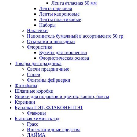
Лента атласная 50 мм
Лента парчовая
Ленты капроновые
Ленты пластиковые
Наборы
Наклейки
Наполнитель бумажный в ассортименте 50 гр
Открытки и шильдики
Флористика
Букеты для творчества
Флористическая основа
Товары для праздника
Свечи праздничные
Спреи
Фонтаны,фейрверки
Фотофоны
Шляпные коробки
Ящики для подарков и цветов, кашпо, боксы
Корзинки
Бутылки ПЭТ, ФЛАКОНЫ ПЭТ
Флаконы
Бытовая химия склад
Грасс
Инсектицидные средства
ЛАЙМА