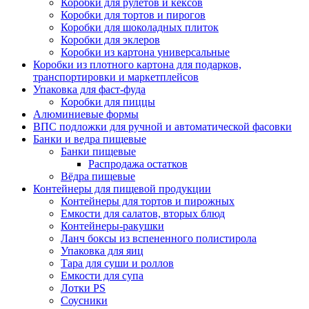
Коробки для рулетов и кексов
Коробки для тортов и пирогов
Коробки для шоколадных плиток
Коробки для эклеров
Коробки из картона универсальные
Коробки из плотного картона для подарков,
транспортировки и маркетплейсов
Упаковка для фаст-фуда
Коробки для пиццы
Алюминиевые формы
ВПС подложки для ручной и автоматической фасовки
Банки и ведра пищевые
Банки пищевые
Распродажа остатков
Вёдра пищевые
Контейнеры для пищевой продукции
Контейнеры для тортов и пирожных
Емкости для салатов, вторых блюд
Контейнеры-ракушки
Ланч боксы из вспененного полистирола
Упаковка для яиц
Тара для суши и роллов
Емкости для супа
Лотки PS
Соусники