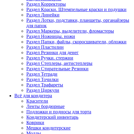
Раздел Корректоры
Раздел Краски. Штемпельные краски и подушки
Раздел Линейки
Раздел Лотки, подставки, планшеты, органайзеры
для папок
Раздел Маркеры, выделители, фломастеры
Раздел Ножницы. ножи
Раздел Папки, файлы, скоросшиватели, обложки
Раздел Пластилин
Раздел Резинки для денег
Раздел Ручки. стержни
Раздел Степлеры, антистеплеры
Раздел Стирательные Резинки
Раздел Тетради
Раздел Точилки
Раздел Трафареты
Раздел Циркули
Всё для кондитера
Красители
Ленты бордюрные
Подложки и подносы для торта
Кондитерский инвентарь
Коврики
Мешки кондитерские
Молды