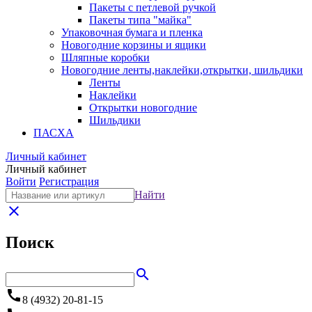
Пакеты с петлевой ручкой
Пакеты типа "майка"
Упаковочная бумага и пленка
Новогодние корзины и ящики
Шляпные коробки
Новогодние ленты,наклейки,открытки, шильдики
Ленты
Наклейки
Открытки новогодние
Шильдики
ПАСХА
Личный кабинет
Личный кабинет
Войти
Регистрация
Найти
close
Поиск
search
call
8 (4932) 20-81-15