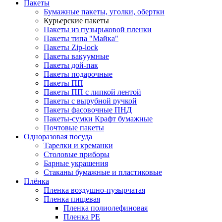
Пакеты
Бумажные пакеты, уголки, обертки
Курьерские пакеты
Пакеты из пузырьковой пленки
Пакеты типа "Майка"
Пакеты Zip-lock
Пакеты вакуумные
Пакеты дой-пак
Пакеты подарочные
Пакеты ПП
Пакеты ПП с липкой лентой
Пакеты с вырубной ручкой
Пакеты фасовочные ПНД
Пакеты-сумки Крафт бумажные
Почтовые пакеты
Одноразовая посуда
Тарелки и креманки
Столовые приборы
Барные украшения
Стаканы бумажные и пластиковые
Плёнка
Пленка воздушно-пузырчатая
Пленка пищевая
Пленка полиолефиновая
Пленка PE