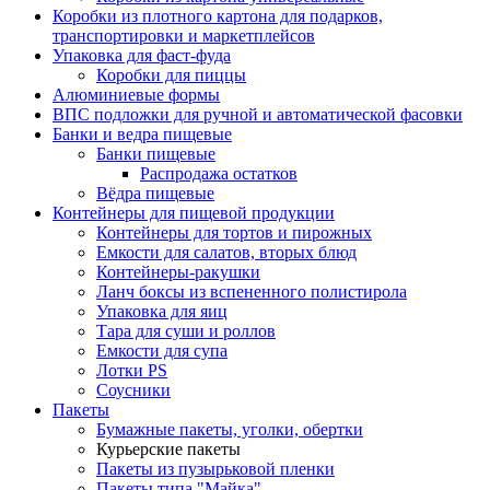
Коробки из плотного картона для подарков,
транспортировки и маркетплейсов
Упаковка для фаст-фуда
Коробки для пиццы
Алюминиевые формы
ВПС подложки для ручной и автоматической фасовки
Банки и ведра пищевые
Банки пищевые
Распродажа остатков
Вёдра пищевые
Контейнеры для пищевой продукции
Контейнеры для тортов и пирожных
Емкости для салатов, вторых блюд
Контейнеры-ракушки
Ланч боксы из вспененного полистирола
Упаковка для яиц
Тара для суши и роллов
Емкости для супа
Лотки PS
Соусники
Пакеты
Бумажные пакеты, уголки, обертки
Курьерские пакеты
Пакеты из пузырьковой пленки
Пакеты типа "Майка"