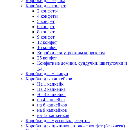
Коробки для зефира
Коробки для конфет
2 конфеты
4 конфеты
5 конфет
6 конфет
8 конфет
9 конфет
12 конфет
16 конфет
Коробки с внутренним коррексом
25 конфет
Конфетные домики, сундучки, шкатулочки и
т.д.
Коробки для макарун
Коробки для капкейков
На 1 капкейк
На 2 капкейка
На 3 капкейка
на 4 капкейка
на 6 капкейков
на 9 капкейков
на 12 капкейков
Коробки для муссовых десертов
Коробки для пряников, а также конфет (без ячеек)