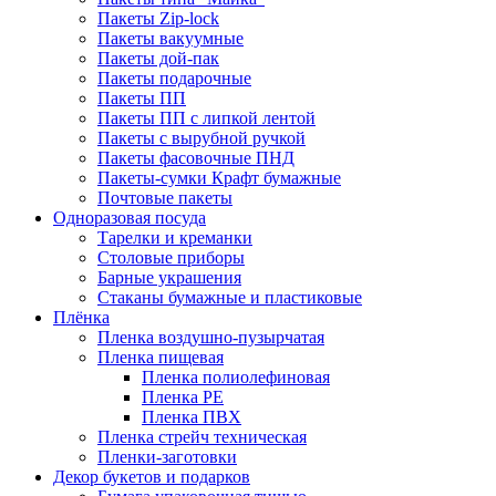
Пакеты Zip-lock
Пакеты вакуумные
Пакеты дой-пак
Пакеты подарочные
Пакеты ПП
Пакеты ПП с липкой лентой
Пакеты с вырубной ручкой
Пакеты фасовочные ПНД
Пакеты-сумки Крафт бумажные
Почтовые пакеты
Одноразовая посуда
Тарелки и креманки
Столовые приборы
Барные украшения
Стаканы бумажные и пластиковые
Плёнка
Пленка воздушно-пузырчатая
Пленка пищевая
Пленка полиолефиновая
Пленка PE
Пленка ПВХ
Пленка стрейч техническая
Пленки-заготовки
Декор букетов и подарков