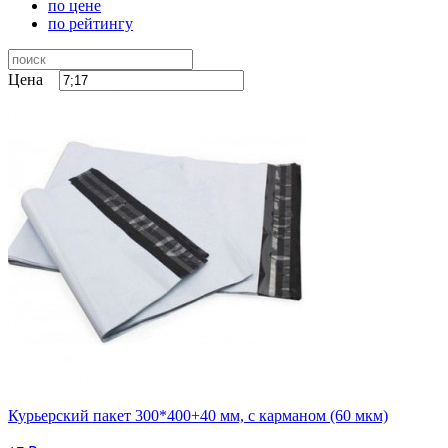
по цене
по рейтингу
Цена
Курьерский пакет 300*400+40 мм, с карманом (60 мкм)