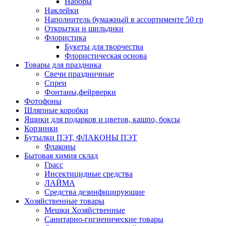
Наборы
Наклейки
Наполнитель бумажный в ассортименте 50 гр
Открытки и шильдики
Флористика
Букеты для творчества
Флористическая основа
Товары для праздника
Свечи праздничные
Спреи
Фонтаны,фейрверки
Фотофоны
Шляпные коробки
Ящики для подарков и цветов, кашпо, боксы
Корзинки
Бутылки ПЭТ, ФЛАКОНЫ ПЭТ
Флаконы
Бытовая химия склад
Грасс
Инсектицидные средства
ЛАЙМА
Средства дезинфицирующие
Хозяйственные товары
Мешки Хозяйственные
Санитарно-гигиенические товары