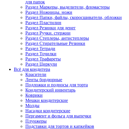
для папок
Раздел Маркеры, выделители, фломастеры
Раздел Ножницы. ножи
Раздел Папки, файлы, скоросшиватели, обложки
Раздел Пластилин
Раздел Резинки для денег
Раздел Ручки. стержни
Раздел Степлеры, антистеплеры
Раздел Стирательные Резинки
Раздел Тетради
Раздел Точилки
Раздел Трафареты
Раздел Циркули
Всё для кондитера
Красители
Ленты бордюрные
Подложки и подносы для торта
Кондитерский инвентарь
Коврики
Мешки кондитерские
Молды
Насадки кондитерские
Пергамент и фольга для выпечки
Плунжеры
Подставки для тортов и капкейков