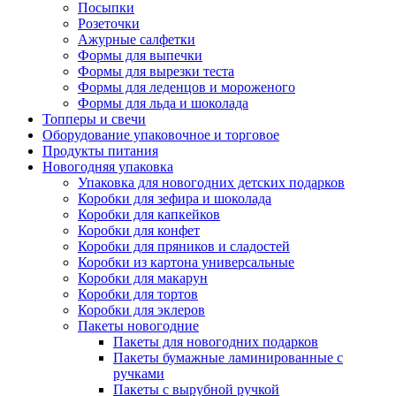
Посыпки
Розеточки
Ажурные салфетки
Формы для выпечки
Формы для вырезки теста
Формы для леденцов и мороженого
Формы для льда и шоколада
Топперы и свечи
Оборудование упаковочное и торговое
Продукты питания
Новогодняя упаковка
Упаковка для новогодних детских подарков
Коробки для зефира и шоколада
Коробки для капкейков
Коробки для конфет
Коробки для пряников и сладостей
Коробки из картона универсальные
Коробки для макарун
Коробки для тортов
Коробки для эклеров
Пакеты новогодние
Пакеты для новогодних подарков
Пакеты бумажные ламинированные с
ручками
Пакеты с вырубной ручкой