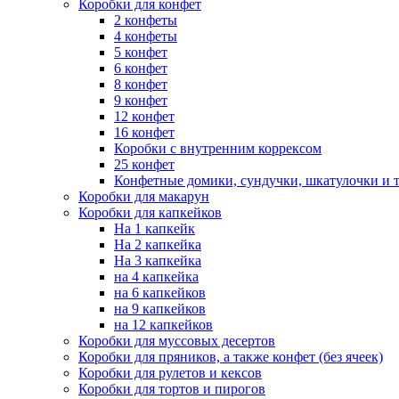
Коробки для конфет
2 конфеты
4 конфеты
5 конфет
6 конфет
8 конфет
9 конфет
12 конфет
16 конфет
Коробки с внутренним коррексом
25 конфет
Конфетные домики, сундучки, шкатулочки и т
Коробки для макарун
Коробки для капкейков
На 1 капкейк
На 2 капкейка
На 3 капкейка
на 4 капкейка
на 6 капкейков
на 9 капкейков
на 12 капкейков
Коробки для муссовых десертов
Коробки для пряников, а также конфет (без ячеек)
Коробки для рулетов и кексов
Коробки для тортов и пирогов