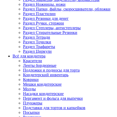
Раздел Ножницы. ножи
Раздел Папки, файлы, скоросшиватели, обложки
Раздел Пластилин
Раздел Резинки для денег
Раздел Ручки. стержни
Раздел Степлеры, антистеплеры
Раздел Стирательные Резинки
Раздел Тетради
Раздел Точилки
Раздел Трафареты
Раздел Циркули
Всё для кондитера
Красители
Ленты бордюрные
Подложки и подносы для торта
Кондитерский инвентарь
Коврики
Мешки кондитерские
Молды
Насадки кондитерские
Пергамент и фольга для выпечки
Плунжеры
Подставки для тортов и капкейков
Посыпки