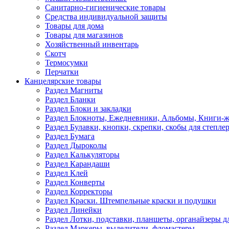
Санитарно-гигиенические товары
Средства индивидуальной защиты
Товары для дома
Товары для магазинов
Хозяйственный инвентарь
Скотч
Термосумки
Перчатки
Канцелярские товары
Раздел Магниты
Раздел Бланки
Раздел Блоки и закладки
Раздел Блокноты, Ежедневники, Альбомы, Книги-
Раздел Булавки, кнопки, скрепки, скобы для степле
Раздел Бумага
Раздел Дыроколы
Раздел Калькуляторы
Раздел Карандаши
Раздел Клей
Раздел Конверты
Раздел Корректоры
Раздел Краски. Штемпельные краски и подушки
Раздел Линейки
Раздел Лотки, подставки, планшеты, органайзеры д
Раздел Маркеры, выделители, фломастеры