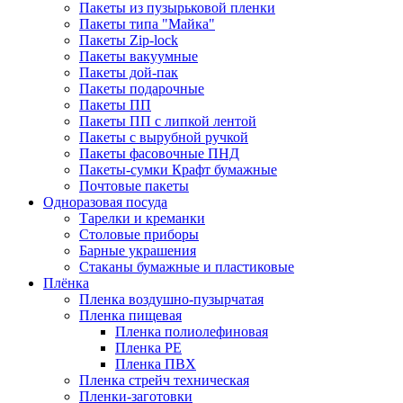
Пакеты из пузырьковой пленки
Пакеты типа "Майка"
Пакеты Zip-lock
Пакеты вакуумные
Пакеты дой-пак
Пакеты подарочные
Пакеты ПП
Пакеты ПП с липкой лентой
Пакеты с вырубной ручкой
Пакеты фасовочные ПНД
Пакеты-сумки Крафт бумажные
Почтовые пакеты
Одноразовая посуда
Тарелки и креманки
Столовые приборы
Барные украшения
Стаканы бумажные и пластиковые
Плёнка
Пленка воздушно-пузырчатая
Пленка пищевая
Пленка полиолефиновая
Пленка PE
Пленка ПВХ
Пленка стрейч техническая
Пленки-заготовки