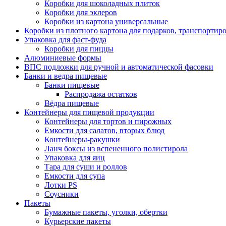
Коробки для шоколадных плиток
Коробки для эклеров
Коробки из картона универсальные
Коробки из плотного картона для подарков, транспортир
Упаковка для фаст-фуда
Коробки для пиццы
Алюминиевые формы
ВПС подложки для ручной и автоматической фасовки
Банки и ведра пищевые
Банки пищевые
Распродажа остатков
Вёдра пищевые
Контейнеры для пищевой продукции
Контейнеры для тортов и пирожных
Емкости для салатов, вторых блюд
Контейнеры-ракушки
Ланч боксы из вспененного полистирола
Упаковка для яиц
Тара для суши и роллов
Емкости для супа
Лотки PS
Соусники
Пакеты
Бумажные пакеты, уголки, обертки
Курьерские пакеты