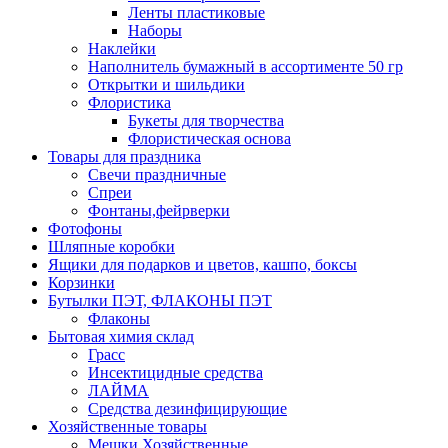
Ленты пластиковые
Наборы
Наклейки
Наполнитель бумажный в ассортименте 50 гр
Открытки и шильдики
Флористика
Букеты для творчества
Флористическая основа
Товары для праздника
Свечи праздничные
Спреи
Фонтаны,фейрверки
Фотофоны
Шляпные коробки
Ящики для подарков и цветов, кашпо, боксы
Корзинки
Бутылки ПЭТ, ФЛАКОНЫ ПЭТ
Флаконы
Бытовая химия склад
Грасс
Инсектицидные средства
ЛАЙМА
Средства дезинфицирующие
Хозяйственные товары
Мешки Хозяйственные