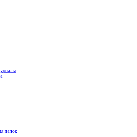
журналы
ра
ля папок