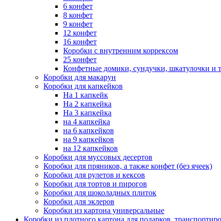
6 конфет
8 конфет
9 конфет
12 конфет
16 конфет
Коробки с внутренним коррексом
25 конфет
Конфетные домики, сундучки, шкатулочки и т
Коробки для макарун
Коробки для капкейков
На 1 капкейк
На 2 капкейка
На 3 капкейка
на 4 капкейка
на 6 капкейков
на 9 капкейков
на 12 капкейков
Коробки для муссовых десертов
Коробки для пряников, а также конфет (без ячеек)
Коробки для рулетов и кексов
Коробки для тортов и пирогов
Коробки для шоколадных плиток
Коробки для эклеров
Коробки из картона универсальные
Коробки из плотного картона для подарков, транспортир