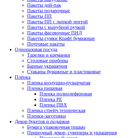
Пакеты дой-пак
Пакеты подарочные
Пакеты ПП
Пакеты ПП с липкой лентой
Пакеты с вырубной ручкой
Пакеты фасовочные ПНД
Пакеты-сумки Крафт бумажные
Почтовые пакеты
Одноразовая посуда
Тарелки и креманки
Столовые приборы
Барные украшения
Стаканы бумажные и пластиковые
Плёнка
Пленка воздушно-пузырчатая
Пленка пищевая
Пленка полиолефиновая
Пленка PE
Пленка ПВХ
Пленка стрейч техническая
Пленки-заготовки
Декор букетов и подарков
Бумага упаковочная тишью
Природный декор, сувениры и украшения