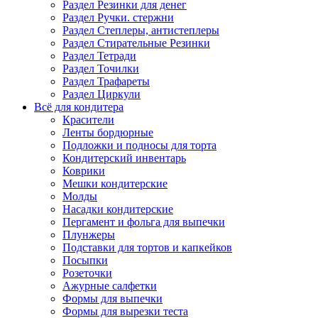
Раздел Резинки для денег
Раздел Ручки. стержни
Раздел Степлеры, антистеплеры
Раздел Стирательные Резинки
Раздел Тетради
Раздел Точилки
Раздел Трафареты
Раздел Циркули
Всё для кондитера
Красители
Ленты бордюрные
Подложки и подносы для торта
Кондитерский инвентарь
Коврики
Мешки кондитерские
Молды
Насадки кондитерские
Пергамент и фольга для выпечки
Плунжеры
Подставки для тортов и капкейков
Посыпки
Розеточки
Ажурные салфетки
Формы для выпечки
Формы для вырезки теста