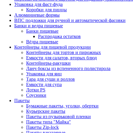
Упаковка для фаст-фуда
Коробки для пиццы
Алюминиевые формы
ВПС подложки для ручной и автоматической фасовки
Банки и ведра пищевые
Банки пищевые
Распродажа остатков
Вёдра пищевые
Контейнеры для пищевой продукции
Контейнеры для тортов и пирожных
Емкости для салатов, вторых блюд
Контейнеры-ракушки
Ланч боксы из вспененного полистирола
Упаковка для яиц
Тара для суши и роллов
Емкости для супа
Лотки PS
Соусники
Пакеты
Бумажные пакеты, уголки, обертки
Курьерские пакеты
Пакеты из пузырьковой пленки
Пакеты типа "Майка"
Пакеты Zip-lock
Пакеты вакуумные