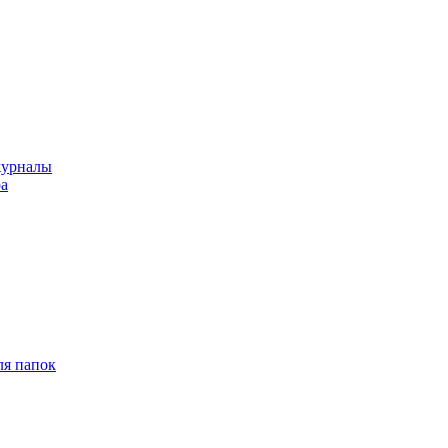
журналы
ра
ля папок