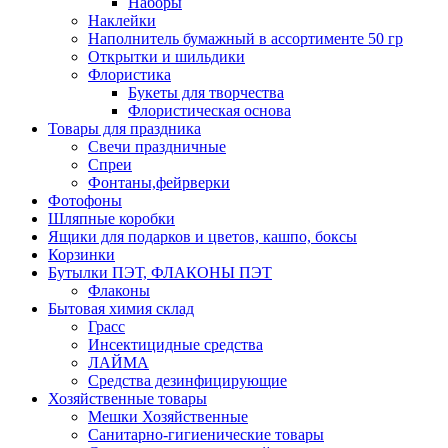
Наборы
Наклейки
Наполнитель бумажный в ассортименте 50 гр
Открытки и шильдики
Флористика
Букеты для творчества
Флористическая основа
Товары для праздника
Свечи праздничные
Спреи
Фонтаны,фейрверки
Фотофоны
Шляпные коробки
Ящики для подарков и цветов, кашпо, боксы
Корзинки
Бутылки ПЭТ, ФЛАКОНЫ ПЭТ
Флаконы
Бытовая химия склад
Грасс
Инсектицидные средства
ЛАЙМА
Средства дезинфицирующие
Хозяйственные товары
Мешки Хозяйственные
Санитарно-гигиенические товары