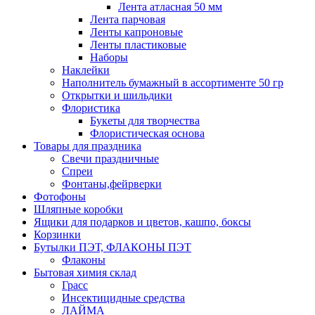
Лента атласная 50 мм
Лента парчовая
Ленты капроновые
Ленты пластиковые
Наборы
Наклейки
Наполнитель бумажный в ассортименте 50 гр
Открытки и шильдики
Флористика
Букеты для творчества
Флористическая основа
Товары для праздника
Свечи праздничные
Спреи
Фонтаны,фейрверки
Фотофоны
Шляпные коробки
Ящики для подарков и цветов, кашпо, боксы
Корзинки
Бутылки ПЭТ, ФЛАКОНЫ ПЭТ
Флаконы
Бытовая химия склад
Грасс
Инсектицидные средства
ЛАЙМА