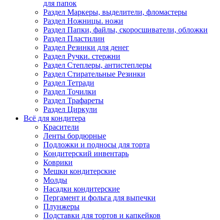
для папок
Раздел Маркеры, выделители, фломастеры
Раздел Ножницы. ножи
Раздел Папки, файлы, скоросшиватели, обложки
Раздел Пластилин
Раздел Резинки для денег
Раздел Ручки. стержни
Раздел Степлеры, антистеплеры
Раздел Стирательные Резинки
Раздел Тетради
Раздел Точилки
Раздел Трафареты
Раздел Циркули
Всё для кондитера
Красители
Ленты бордюрные
Подложки и подносы для торта
Кондитерский инвентарь
Коврики
Мешки кондитерские
Молды
Насадки кондитерские
Пергамент и фольга для выпечки
Плунжеры
Подставки для тортов и капкейков