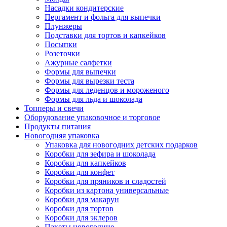
Насадки кондитерские
Пергамент и фольга для выпечки
Плунжеры
Подставки для тортов и капкейков
Посыпки
Розеточки
Ажурные салфетки
Формы для выпечки
Формы для вырезки теста
Формы для леденцов и мороженого
Формы для льда и шоколада
Топперы и свечи
Оборудование упаковочное и торговое
Продукты питания
Новогодняя упаковка
Упаковка для новогодних детских подарков
Коробки для зефира и шоколада
Коробки для капкейков
Коробки для конфет
Коробки для пряников и сладостей
Коробки из картона универсальные
Коробки для макарун
Коробки для тортов
Коробки для эклеров
Пакеты новогодние