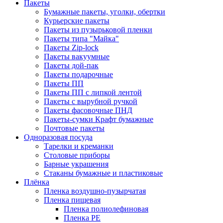
Пакеты
Бумажные пакеты, уголки, обертки
Курьерские пакеты
Пакеты из пузырьковой пленки
Пакеты типа "Майка"
Пакеты Zip-lock
Пакеты вакуумные
Пакеты дой-пак
Пакеты подарочные
Пакеты ПП
Пакеты ПП с липкой лентой
Пакеты с вырубной ручкой
Пакеты фасовочные ПНД
Пакеты-сумки Крафт бумажные
Почтовые пакеты
Одноразовая посуда
Тарелки и креманки
Столовые приборы
Барные украшения
Стаканы бумажные и пластиковые
Плёнка
Пленка воздушно-пузырчатая
Пленка пищевая
Пленка полиолефиновая
Пленка PE