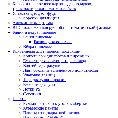
Коробки из плотного картона для подарков,
транспортировки и маркетплейсов
Упаковка для фаст-фуда
Коробки для пиццы
Алюминиевые формы
ВПС подложки для ручной и автоматической фасовки
Банки и ведра пищевые
Банки пищевые
Распродажа остатков
Вёдра пищевые
Контейнеры для пищевой продукции
Контейнеры для тортов и пирожных
Емкости для салатов, вторых блюд
Контейнеры-ракушки
Ланч боксы из вспененного полистирола
Упаковка для яиц
Тара для суши и роллов
Емкости для супа
Лотки PS
Соусники
Пакеты
Бумажные пакеты, уголки, обертки
Курьерские пакеты
Пакеты из пузырьковой пленки
Пакеты типа "Майка"