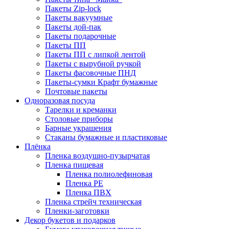
Пакеты Zip-lock
Пакеты вакуумные
Пакеты дой-пак
Пакеты подарочные
Пакеты ПП
Пакеты ПП с липкой лентой
Пакеты с вырубной ручкой
Пакеты фасовочные ПНД
Пакеты-сумки Крафт бумажные
Почтовые пакеты
Одноразовая посуда
Тарелки и креманки
Столовые приборы
Барные украшения
Стаканы бумажные и пластиковые
Плёнка
Пленка воздушно-пузырчатая
Пленка пищевая
Пленка полиолефиновая
Пленка PE
Пленка ПВХ
Пленка стрейч техническая
Пленки-заготовки
Декор букетов и подарков