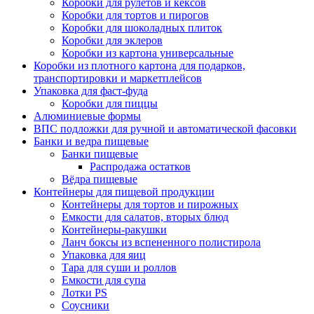
Коробки для рулетов и кексов
Коробки для тортов и пирогов
Коробки для шоколадных плиток
Коробки для эклеров
Коробки из картона универсальные
Коробки из плотного картона для подарков,
транспортировки и маркетплейсов
Упаковка для фаст-фуда
Коробки для пиццы
Алюминиевые формы
ВПС подложки для ручной и автоматической фасовки
Банки и ведра пищевые
Банки пищевые
Распродажа остатков
Вёдра пищевые
Контейнеры для пищевой продукции
Контейнеры для тортов и пирожных
Емкости для салатов, вторых блюд
Контейнеры-ракушки
Ланч боксы из вспененного полистирола
Упаковка для яиц
Тара для суши и роллов
Емкости для супа
Лотки PS
Соусники