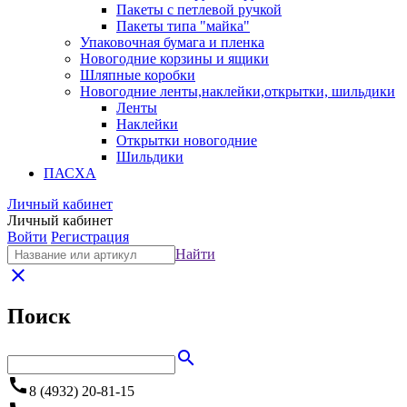
Пакеты с петлевой ручкой
Пакеты типа "майка"
Упаковочная бумага и пленка
Новогодние корзины и ящики
Шляпные коробки
Новогодние ленты,наклейки,открытки, шильдики
Ленты
Наклейки
Открытки новогодние
Шильдики
ПАСХА
Личный кабинет
Личный кабинет
Войти
Регистрация
Найти
close
Поиск
search
call
8 (4932) 20-81-15