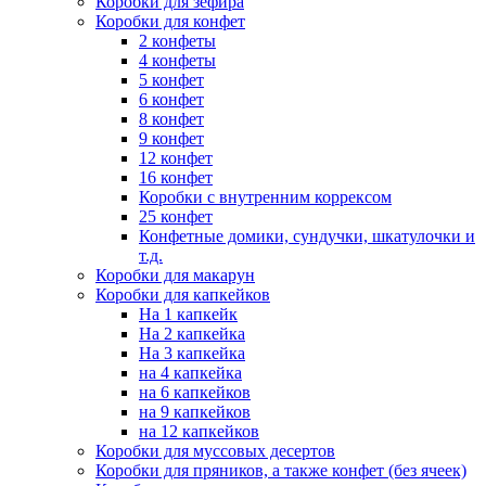
Коробки для зефира
Коробки для конфет
2 конфеты
4 конфеты
5 конфет
6 конфет
8 конфет
9 конфет
12 конфет
16 конфет
Коробки с внутренним коррексом
25 конфет
Конфетные домики, сундучки, шкатулочки и
т.д.
Коробки для макарун
Коробки для капкейков
На 1 капкейк
На 2 капкейка
На 3 капкейка
на 4 капкейка
на 6 капкейков
на 9 капкейков
на 12 капкейков
Коробки для муссовых десертов
Коробки для пряников, а также конфет (без ячеек)