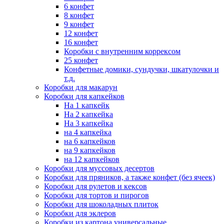
6 конфет
8 конфет
9 конфет
12 конфет
16 конфет
Коробки с внутренним коррексом
25 конфет
Конфетные домики, сундучки, шкатулочки и
т.д.
Коробки для макарун
Коробки для капкейков
На 1 капкейк
На 2 капкейка
На 3 капкейка
на 4 капкейка
на 6 капкейков
на 9 капкейков
на 12 капкейков
Коробки для муссовых десертов
Коробки для пряников, а также конфет (без ячеек)
Коробки для рулетов и кексов
Коробки для тортов и пирогов
Коробки для шоколадных плиток
Коробки для эклеров
Коробки из картона универсальные