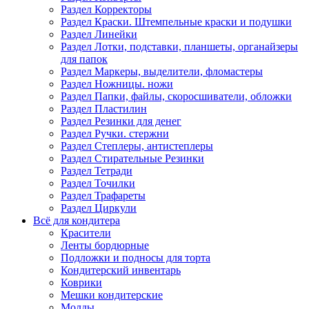
Раздел Корректоры
Раздел Краски. Штемпельные краски и подушки
Раздел Линейки
Раздел Лотки, подставки, планшеты, органайзеры
для папок
Раздел Маркеры, выделители, фломастеры
Раздел Ножницы. ножи
Раздел Папки, файлы, скоросшиватели, обложки
Раздел Пластилин
Раздел Резинки для денег
Раздел Ручки. стержни
Раздел Степлеры, антистеплеры
Раздел Стирательные Резинки
Раздел Тетради
Раздел Точилки
Раздел Трафареты
Раздел Циркули
Всё для кондитера
Красители
Ленты бордюрные
Подложки и подносы для торта
Кондитерский инвентарь
Коврики
Мешки кондитерские
Молды