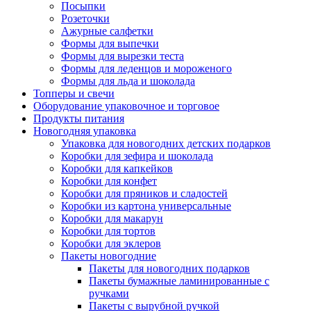
Посыпки
Розеточки
Ажурные салфетки
Формы для выпечки
Формы для вырезки теста
Формы для леденцов и мороженого
Формы для льда и шоколада
Топперы и свечи
Оборудование упаковочное и торговое
Продукты питания
Новогодняя упаковка
Упаковка для новогодних детских подарков
Коробки для зефира и шоколада
Коробки для капкейков
Коробки для конфет
Коробки для пряников и сладостей
Коробки из картона универсальные
Коробки для макарун
Коробки для тортов
Коробки для эклеров
Пакеты новогодние
Пакеты для новогодних подарков
Пакеты бумажные ламинированные с
ручками
Пакеты с вырубной ручкой