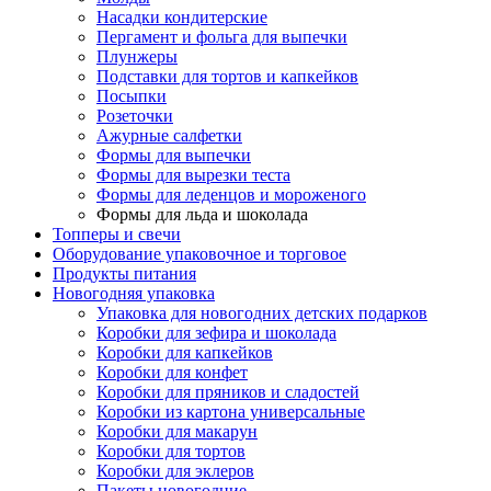
Насадки кондитерские
Пергамент и фольга для выпечки
Плунжеры
Подставки для тортов и капкейков
Посыпки
Розеточки
Ажурные салфетки
Формы для выпечки
Формы для вырезки теста
Формы для леденцов и мороженого
Формы для льда и шоколада
Топперы и свечи
Оборудование упаковочное и торговое
Продукты питания
Новогодняя упаковка
Упаковка для новогодних детских подарков
Коробки для зефира и шоколада
Коробки для капкейков
Коробки для конфет
Коробки для пряников и сладостей
Коробки из картона универсальные
Коробки для макарун
Коробки для тортов
Коробки для эклеров
Пакеты новогодние