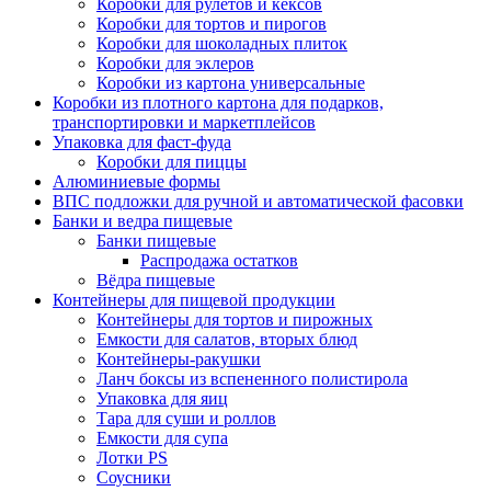
Коробки для рулетов и кексов
Коробки для тортов и пирогов
Коробки для шоколадных плиток
Коробки для эклеров
Коробки из картона универсальные
Коробки из плотного картона для подарков,
транспортировки и маркетплейсов
Упаковка для фаст-фуда
Коробки для пиццы
Алюминиевые формы
ВПС подложки для ручной и автоматической фасовки
Банки и ведра пищевые
Банки пищевые
Распродажа остатков
Вёдра пищевые
Контейнеры для пищевой продукции
Контейнеры для тортов и пирожных
Емкости для салатов, вторых блюд
Контейнеры-ракушки
Ланч боксы из вспененного полистирола
Упаковка для яиц
Тара для суши и роллов
Емкости для супа
Лотки PS
Соусники