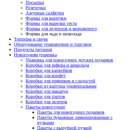
Посыпки
Розеточки
Ажурные салфетки
Формы для выпечки
Формы для вырезки теста
Формы для леденцов и мороженого
Формы для льда и шоколада
Топперы и свечи
Оборудование упаковочное и торговое
Продукты питания
Новогодняя упаковка
Упаковка для новогодних детских подарков
Коробки для зефира и шоколада
Коробки для капкейков
Коробки для конфет
Коробки для пряников и сладостей
Коробки из картона универсальные
Коробки для макарун
Коробки для тортов
Коробки для эклеров
Пакеты новогодние
Пакеты для новогодних подарков
Пакеты бумажные ламинированные с
ручками
Пакеты с вырубной ручкой