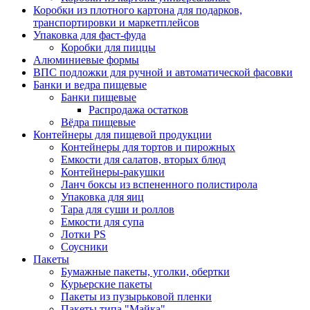
Коробки из плотного картона для подарков,
транспортировки и маркетплейсов
Упаковка для фаст-фуда
Коробки для пиццы
Алюминиевые формы
ВПС подложки для ручной и автоматической фасовки
Банки и ведра пищевые
Банки пищевые
Распродажа остатков
Вёдра пищевые
Контейнеры для пищевой продукции
Контейнеры для тортов и пирожных
Емкости для салатов, вторых блюд
Контейнеры-ракушки
Ланч боксы из вспененного полистирола
Упаковка для яиц
Тара для суши и роллов
Емкости для супа
Лотки PS
Соусники
Пакеты
Бумажные пакеты, уголки, обертки
Курьерские пакеты
Пакеты из пузырьковой пленки
Пакеты типа "Майка"