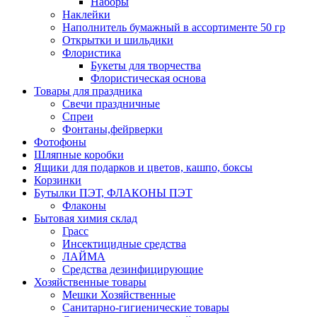
Наборы
Наклейки
Наполнитель бумажный в ассортименте 50 гр
Открытки и шильдики
Флористика
Букеты для творчества
Флористическая основа
Товары для праздника
Свечи праздничные
Спреи
Фонтаны,фейрверки
Фотофоны
Шляпные коробки
Ящики для подарков и цветов, кашпо, боксы
Корзинки
Бутылки ПЭТ, ФЛАКОНЫ ПЭТ
Флаконы
Бытовая химия склад
Грасс
Инсектицидные средства
ЛАЙМА
Средства дезинфицирующие
Хозяйственные товары
Мешки Хозяйственные
Санитарно-гигиенические товары