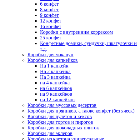
6 конфет
8 конфет
9 конфет
12 конфет
16 конфет
Коробки с внутренним коррексом
25 конфет
Конфетные домики, сундучки, шкатулочки и
т.д.
Коробки для макарун
Коробки для капкейков
На 1 капкейк
На 2 капкейка
На 3 капкейка
на 4 капкейка
на 6 капкейков
на 9 капкейков
на 12 капкейков
Коробки для муссовых десертов
Коробки для пряников, а также конфет (без ячеек)
Коробки для рулетов и кексов
Коробки для тортов и пирогов
Коробки для шоколадных плиток
Коробки для эклеров
Коробки из картона универсальные