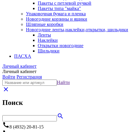
Пакеты с петлевой ручкой
Пакеты типа "майка"
Упаковочная бумага и пленка
Новогодние корзины и ящики
Шляпные коробки
Новогодние ленты,наклейки,открытки, шильдики
Ленты
Наклейки
Открытки новогодние
Шильдики
ПАСХА
Личный кабинет
Личный кабинет
Войти
Регистрация
Найти
close
Поиск
search
call
8 (4932) 20-81-15