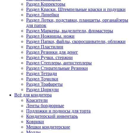
Раздел Корректоры
Раздел Краски. Штемпельные краски и подушки
Раздел Линейки
Раздел Лотки, подставки, планшеты, органайзеры
для папок
Раздел Маркеры, выделители, фломастеры
Раздел Ножницы. ножи
Раздел Папки, файлы, скоросшиватели, обложки
Раздел Пластилин
Раздел Резинки для денег
Раздел Ручки. стержни
Раздел Степлеры, антистеплеры
Раздел Стирательные Резинки
Раздел Тетради
Раздел Точилки
Раздел Трафареты
Раздел Циркули
Всё для кондитера
Красители
Ленты бордюрные
Подложки и подносы для торта
Кондитерский инвентарь
Коврики
Мешки кондитерские
Молды