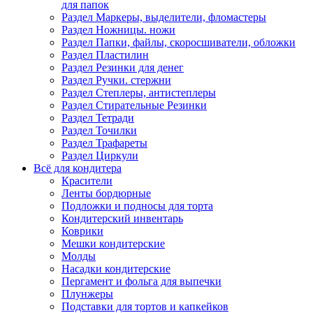
для папок
Раздел Маркеры, выделители, фломастеры
Раздел Ножницы. ножи
Раздел Папки, файлы, скоросшиватели, обложки
Раздел Пластилин
Раздел Резинки для денег
Раздел Ручки. стержни
Раздел Степлеры, антистеплеры
Раздел Стирательные Резинки
Раздел Тетради
Раздел Точилки
Раздел Трафареты
Раздел Циркули
Всё для кондитера
Красители
Ленты бордюрные
Подложки и подносы для торта
Кондитерский инвентарь
Коврики
Мешки кондитерские
Молды
Насадки кондитерские
Пергамент и фольга для выпечки
Плунжеры
Подставки для тортов и капкейков