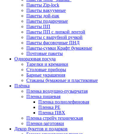
Пакеты Zip-lock
Пакеты вакуумные
Пакеты дой-пак
Пакеты подарочные
Пакеты ПП
Пакеты ПП с липкой лентой
Пакеты с вырубной ручкой
Пакеты фасовочные ПНД
Пакеты-сумки Крафт бумажные
Почтовые пакеты
Одноразовая посуда
Тарелки и креманки
Столовые приборы
Барные украшения
Стаканы бумажные и пластиковые
Плёнка
Пленка воздушно-пузырчатая
Пленка пищевая
Пленка полиолефиновая
Пленка PE
Пленка ПВХ
Пленка стрейч техническая
Пленки-заготовки
Декор букетов и подарков