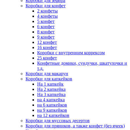
Коробки для зефира
Коробки для конфет
2 конфеты
4 конфеты
5 конфет
6 конфет
8 конфет
9 конфет
12 конфет
16 конфет
Коробки с внутренним коррексом
25 конфет
Конфетные домики, сундучки, шкатулочки и
т.д.
Коробки для макарун
Коробки для капкейков
На 1 капкейк
На 2 капкейка
На 3 капкейка
на 4 капкейка
на 6 капкейков
на 9 капкейков
на 12 капкейков
Коробки для муссовых десертов
Коробки для пряников, а также конфет (без ячеек)