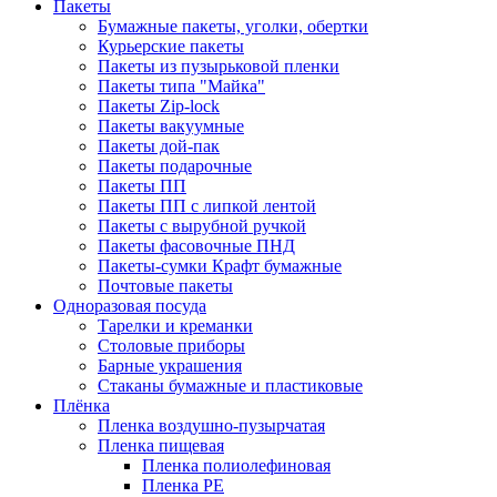
Пакеты
Бумажные пакеты, уголки, обертки
Курьерские пакеты
Пакеты из пузырьковой пленки
Пакеты типа "Майка"
Пакеты Zip-lock
Пакеты вакуумные
Пакеты дой-пак
Пакеты подарочные
Пакеты ПП
Пакеты ПП с липкой лентой
Пакеты с вырубной ручкой
Пакеты фасовочные ПНД
Пакеты-сумки Крафт бумажные
Почтовые пакеты
Одноразовая посуда
Тарелки и креманки
Столовые приборы
Барные украшения
Стаканы бумажные и пластиковые
Плёнка
Пленка воздушно-пузырчатая
Пленка пищевая
Пленка полиолефиновая
Пленка PE