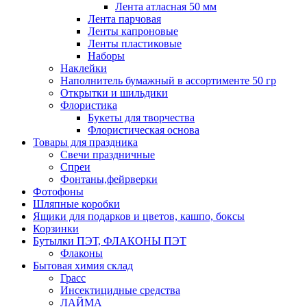
Лента атласная 50 мм
Лента парчовая
Ленты капроновые
Ленты пластиковые
Наборы
Наклейки
Наполнитель бумажный в ассортименте 50 гр
Открытки и шильдики
Флористика
Букеты для творчества
Флористическая основа
Товары для праздника
Свечи праздничные
Спреи
Фонтаны,фейрверки
Фотофоны
Шляпные коробки
Ящики для подарков и цветов, кашпо, боксы
Корзинки
Бутылки ПЭТ, ФЛАКОНЫ ПЭТ
Флаконы
Бытовая химия склад
Грасс
Инсектицидные средства
ЛАЙМА