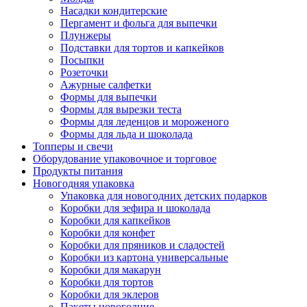
Насадки кондитерские
Пергамент и фольга для выпечки
Плунжеры
Подставки для тортов и капкейков
Посыпки
Розеточки
Ажурные салфетки
Формы для выпечки
Формы для вырезки теста
Формы для леденцов и мороженого
Формы для льда и шоколада
Топперы и свечи
Оборудование упаковочное и торговое
Продукты питания
Новогодняя упаковка
Упаковка для новогодних детских подарков
Коробки для зефира и шоколада
Коробки для капкейков
Коробки для конфет
Коробки для пряников и сладостей
Коробки из картона универсальные
Коробки для макарун
Коробки для тортов
Коробки для эклеров
Пакеты новогодние