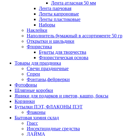
Лента атласная 50 мм
Лента парчовая
Ленты капроновые
Ленты пластиковые
Наборы
Наклейки
Наполнитель бумажный в ассортименте 50 гр
Открытки и шильдики
Флористика
Букеты для творчества
Флористическая основа
Товары для праздника
Свечи праздничные
Спреи
Фонтаны,фейрверки
Фотофоны
Шляпные коробки
Ящики для подарков и цветов, кашпо, боксы
Корзинки
Бутылки ПЭТ, ФЛАКОНЫ ПЭТ
Флаконы
Бытовая химия склад
Грасс
Инсектицидные средства
ЛАЙМА