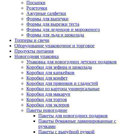
Посыпки
Розеточки
Ажурные салфетки
Формы для выпечки
Формы для вырезки теста
Формы для леденцов и мороженого
Формы для льда и шоколада
Топперы и свечи
Оборудование упаковочное и торговое
Продукты питания
Новогодняя упаковка
Упаковка для новогодних детских подарков
Коробки для зефира и шоколада
Коробки для капкейков
Коробки для конфет
Коробки для пряников и сладостей
Коробки из картона универсальные
Коробки для макарун
Коробки для тортов
Коробки для эклеров
Пакеты новогодние
Пакеты для новогодних подарков
Пакеты бумажные ламинированные с
ручками
Пакеты с вырубной ручкой