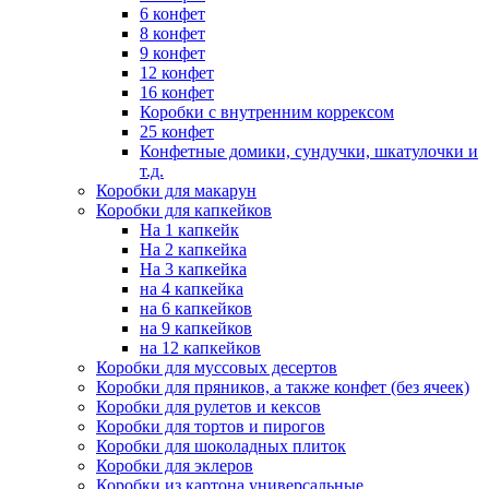
6 конфет
8 конфет
9 конфет
12 конфет
16 конфет
Коробки с внутренним коррексом
25 конфет
Конфетные домики, сундучки, шкатулочки и
т.д.
Коробки для макарун
Коробки для капкейков
На 1 капкейк
На 2 капкейка
На 3 капкейка
на 4 капкейка
на 6 капкейков
на 9 капкейков
на 12 капкейков
Коробки для муссовых десертов
Коробки для пряников, а также конфет (без ячеек)
Коробки для рулетов и кексов
Коробки для тортов и пирогов
Коробки для шоколадных плиток
Коробки для эклеров
Коробки из картона универсальные