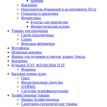
Наборы
Наклейки
Наполнитель бумажный в ассортименте 50 гр
Открытки и шильдики
Флористика
Букеты для творчества
Флористическая основа
Товары для праздника
Свечи праздничные
Спреи
Фонтаны,фейрверки
Фотофоны
Шляпные коробки
Ящики для подарков и цветов, кашпо, боксы
Корзинки
Бутылки ПЭТ, ФЛАКОНЫ ПЭТ
Флаконы
Бытовая химия склад
Грасс
Инсектицидные средства
ЛАЙМА
Средства дезинфицирующие
Хозяйственные товары
Мешки Хозяйственные
Санитарно-гигиенические товары