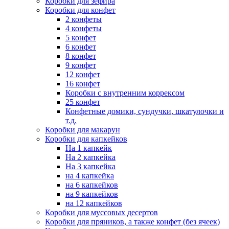
Коробки для зефира
Коробки для конфет
2 конфеты
4 конфеты
5 конфет
6 конфет
8 конфет
9 конфет
12 конфет
16 конфет
Коробки с внутренним коррексом
25 конфет
Конфетные домики, сундучки, шкатулочки и
т.д.
Коробки для макарун
Коробки для капкейков
На 1 капкейк
На 2 капкейка
На 3 капкейка
на 4 капкейка
на 6 капкейков
на 9 капкейков
на 12 капкейков
Коробки для муссовых десертов
Коробки для пряников, а также конфет (без ячеек)