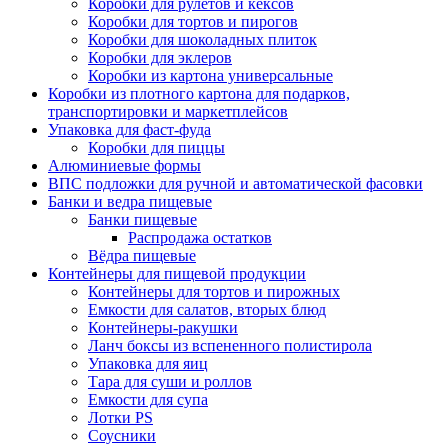
Коробки для рулетов и кексов
Коробки для тортов и пирогов
Коробки для шоколадных плиток
Коробки для эклеров
Коробки из картона универсальные
Коробки из плотного картона для подарков,
транспортировки и маркетплейсов
Упаковка для фаст-фуда
Коробки для пиццы
Алюминиевые формы
ВПС подложки для ручной и автоматической фасовки
Банки и ведра пищевые
Банки пищевые
Распродажа остатков
Вёдра пищевые
Контейнеры для пищевой продукции
Контейнеры для тортов и пирожных
Емкости для салатов, вторых блюд
Контейнеры-ракушки
Ланч боксы из вспененного полистирола
Упаковка для яиц
Тара для суши и роллов
Емкости для супа
Лотки PS
Соусники