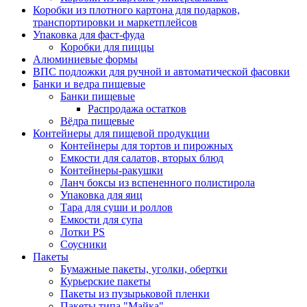
Коробки из плотного картона для подарков,
транспортировки и маркетплейсов
Упаковка для фаст-фуда
Коробки для пиццы
Алюминиевые формы
ВПС подложки для ручной и автоматической фасовки
Банки и ведра пищевые
Банки пищевые
Распродажа остатков
Вёдра пищевые
Контейнеры для пищевой продукции
Контейнеры для тортов и пирожных
Емкости для салатов, вторых блюд
Контейнеры-ракушки
Ланч боксы из вспененного полистирола
Упаковка для яиц
Тара для суши и роллов
Емкости для супа
Лотки PS
Соусники
Пакеты
Бумажные пакеты, уголки, обертки
Курьерские пакеты
Пакеты из пузырьковой пленки
Пакеты типа "Майка"