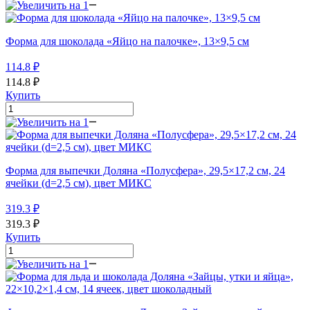
Форма для шоколада «Яйцо на палочке», 13×9,5 см
114.8
₽
114.8
₽
Купить
Форма для выпечки Доляна «Полусфера», 29,5×17,2 см, 24
ячейки (d=2,5 см), цвет МИКС
319.3
₽
319.3
₽
Купить