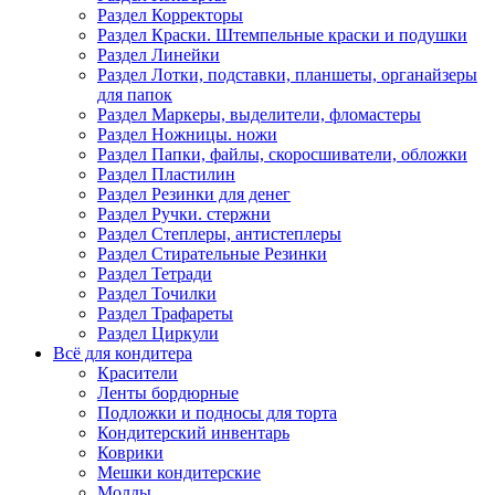
Раздел Корректоры
Раздел Краски. Штемпельные краски и подушки
Раздел Линейки
Раздел Лотки, подставки, планшеты, органайзеры
для папок
Раздел Маркеры, выделители, фломастеры
Раздел Ножницы. ножи
Раздел Папки, файлы, скоросшиватели, обложки
Раздел Пластилин
Раздел Резинки для денег
Раздел Ручки. стержни
Раздел Степлеры, антистеплеры
Раздел Стирательные Резинки
Раздел Тетради
Раздел Точилки
Раздел Трафареты
Раздел Циркули
Всё для кондитера
Красители
Ленты бордюрные
Подложки и подносы для торта
Кондитерский инвентарь
Коврики
Мешки кондитерские
Молды