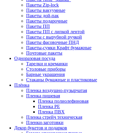
Пакеты Zip-lock
Пакеты вакуумные
Пакеты дой-пак
Пакеты подарочные
Пакеты ПП
Пакеты ПП с липкой лентой
Пакеты с вырубной ручкой
Пакеты фасовочные ПНД
Пакеты-сумки Крафт бумажные
Почтовые пакеты
Одноразовая посуда
Тарелки и креманки
Столовые приборы
Барные украшения
Стаканы бумажные и пластиковые
Плёнка
Пленка воздушно-пузырчатая
Пленка пищевая
Пленка полиолефиновая
Пленка PE
Пленка ПВХ
Пленка стрейч техническая
Пленки-заготовки
Декор букетов и подарков