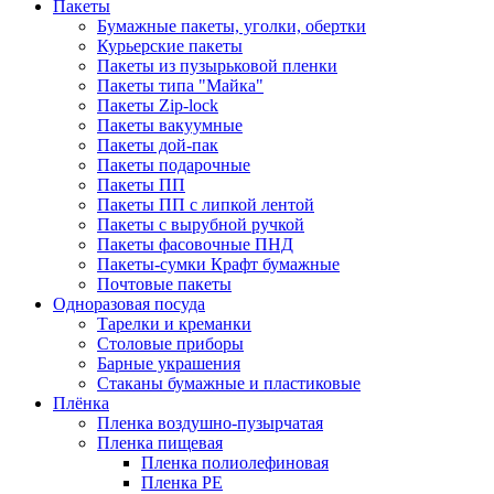
Пакеты
Бумажные пакеты, уголки, обертки
Курьерские пакеты
Пакеты из пузырьковой пленки
Пакеты типа "Майка"
Пакеты Zip-lock
Пакеты вакуумные
Пакеты дой-пак
Пакеты подарочные
Пакеты ПП
Пакеты ПП с липкой лентой
Пакеты с вырубной ручкой
Пакеты фасовочные ПНД
Пакеты-сумки Крафт бумажные
Почтовые пакеты
Одноразовая посуда
Тарелки и креманки
Столовые приборы
Барные украшения
Стаканы бумажные и пластиковые
Плёнка
Пленка воздушно-пузырчатая
Пленка пищевая
Пленка полиолефиновая
Пленка PE