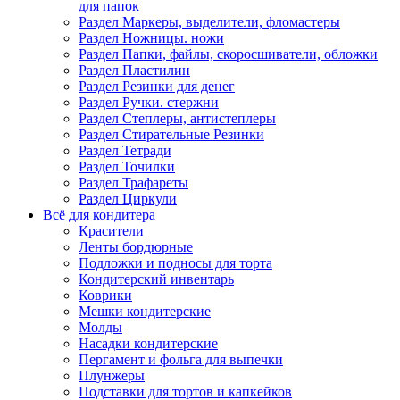
для папок
Раздел Маркеры, выделители, фломастеры
Раздел Ножницы. ножи
Раздел Папки, файлы, скоросшиватели, обложки
Раздел Пластилин
Раздел Резинки для денег
Раздел Ручки. стержни
Раздел Степлеры, антистеплеры
Раздел Стирательные Резинки
Раздел Тетради
Раздел Точилки
Раздел Трафареты
Раздел Циркули
Всё для кондитера
Красители
Ленты бордюрные
Подложки и подносы для торта
Кондитерский инвентарь
Коврики
Мешки кондитерские
Молды
Насадки кондитерские
Пергамент и фольга для выпечки
Плунжеры
Подставки для тортов и капкейков