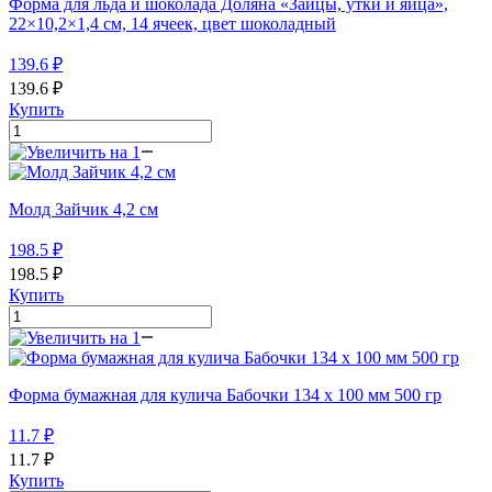
Форма для льда и шоколада Доляна «Зайцы, утки и яйца»,
22×10,2×1,4 см, 14 ячеек, цвет шоколадный
139.6
₽
139.6
₽
Купить
Молд Зайчик 4,2 см
198.5
₽
198.5
₽
Купить
Форма бумажная для кулича Бабочки 134 х 100 мм 500 гр
11.7
₽
11.7
₽
Купить