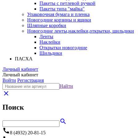
Пакеты с петлевой ручкой
Пакеты типа "майка"
Упаковочная бумага и пленка
Новогодние корзины и ящики
Шляпные коробки
Новогодние ленты,наклейки,открытки, шильдики
Ленты
Наклейки
Открытки новогодние
Шильдики
ПАСХА
Личный кабинет
Личный кабинет
Войти
Регистрация
Найти
close
Поиск
search
call
8 (4932) 20-81-15