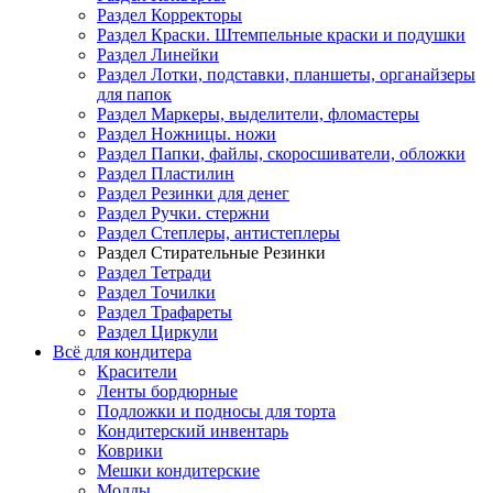
Раздел Корректоры
Раздел Краски. Штемпельные краски и подушки
Раздел Линейки
Раздел Лотки, подставки, планшеты, органайзеры
для папок
Раздел Маркеры, выделители, фломастеры
Раздел Ножницы. ножи
Раздел Папки, файлы, скоросшиватели, обложки
Раздел Пластилин
Раздел Резинки для денег
Раздел Ручки. стержни
Раздел Степлеры, антистеплеры
Раздел Стирательные Резинки
Раздел Тетради
Раздел Точилки
Раздел Трафареты
Раздел Циркули
Всё для кондитера
Красители
Ленты бордюрные
Подложки и подносы для торта
Кондитерский инвентарь
Коврики
Мешки кондитерские
Молды