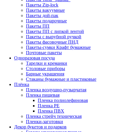
Пакеты Zip-lock
Пакеты вакуумные
Пакеты дой-пак
Пакеты подарочные
Пакеты ПП
Пакеты ПП с липкой лентой
Пакеты с вырубной ручкой
Пакеты фасовочные ПНД
Пакеты-сумки Крафт бумажные
Почтовые пакеты
Одноразовая посуда
Тарелки и креманки
Столовые приборы
Барные украшения
Стаканы бумажные и пластиковые
Плёнка
Пленка воздушно-пузырчатая
Пленка пищевая
Пленка полиолефиновая
Пленка PE
Пленка ПВХ
Пленка стрейч техническая
Пленки-заготовки
Декор букетов и подарков