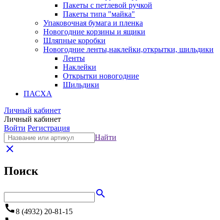
Пакеты с петлевой ручкой
Пакеты типа "майка"
Упаковочная бумага и пленка
Новогодние корзины и ящики
Шляпные коробки
Новогодние ленты,наклейки,открытки, шильдики
Ленты
Наклейки
Открытки новогодние
Шильдики
ПАСХА
Личный кабинет
Личный кабинет
Войти
Регистрация
Найти
close
Поиск
search
call
8 (4932) 20-81-15