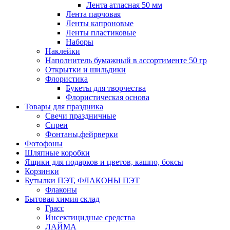
Лента атласная 50 мм
Лента парчовая
Ленты капроновые
Ленты пластиковые
Наборы
Наклейки
Наполнитель бумажный в ассортименте 50 гр
Открытки и шильдики
Флористика
Букеты для творчества
Флористическая основа
Товары для праздника
Свечи праздничные
Спреи
Фонтаны,фейрверки
Фотофоны
Шляпные коробки
Ящики для подарков и цветов, кашпо, боксы
Корзинки
Бутылки ПЭТ, ФЛАКОНЫ ПЭТ
Флаконы
Бытовая химия склад
Грасс
Инсектицидные средства
ЛАЙМА