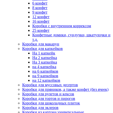
6 конфет
8 конфет
9 конфет
12 конфет
16 конфет
Коробки с внутренним коррексом
25 конфет
Конфетные домики, сундучки, шкатулочки и
т.д.
Коробки для макарун
Коробки для капкейков
На 1 капкейк
На 2 капкейка
На 3 капкейка
на 4 капкейка
на 6 капкейков
на 9 капкейков
на 12 капкейков
Коробки для муссовых десертов
Коробки для пряников, а также конфет (без ячеек)
Коробки для рулетов и кексов
Коробки для тортов и пирогов
Коробки для шоколадных плиток
Коробки для эклеров
Коробки из картона универсальные