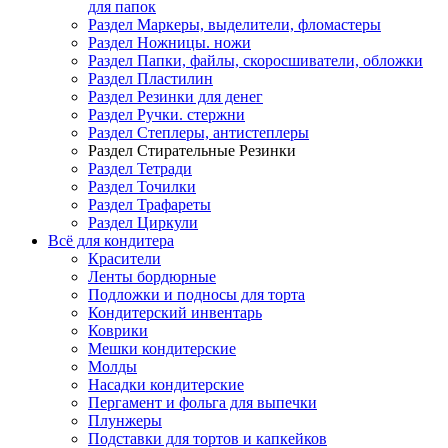
для папок
Раздел Маркеры, выделители, фломастеры
Раздел Ножницы. ножи
Раздел Папки, файлы, скоросшиватели, обложки
Раздел Пластилин
Раздел Резинки для денег
Раздел Ручки. стержни
Раздел Степлеры, антистеплеры
Раздел Стирательные Резинки
Раздел Тетради
Раздел Точилки
Раздел Трафареты
Раздел Циркули
Всё для кондитера
Красители
Ленты бордюрные
Подложки и подносы для торта
Кондитерский инвентарь
Коврики
Мешки кондитерские
Молды
Насадки кондитерские
Пергамент и фольга для выпечки
Плунжеры
Подставки для тортов и капкейков