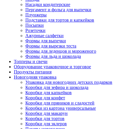
Насадки кондитерские
Пергамент и фольга для выпечки
Плунжеры
Подставки для тортов и капкейков
Посыпки
Розеточки
Ажурные салфетки
Формы для выпечки
Формы для вырезки теста
Формы для леденцов и мороженого
Формы для льда и шоколада
Топперы и свечи
Оборудование упаковочное и торговое
Продукты питания
Новогодняя упаковка
Упаковка для новогодних детских подарков
Коробки для зефира и шоколада
Коробки для капкейков
Коробки для конфет
Коробки для пряников и сладостей
Коробки из картона универсальные
Коробки для макарун
Коробки для тортов
Коробки для эклеров
Пакеты новогодние