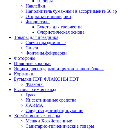
Наборы
Наклейки
Наполнитель бумажный в ассортименте 50 гр
Открытки и шильдики
Флористика
Букеты для творчества
Флористическая основа
Товары для праздника
Свечи праздничные
Спреи
Фонтаны,фейрверки
Фотофоны
Шляпные коробки
Ящики для подарков и цветов, кашпо, боксы
Корзинки
Бутылки ПЭТ, ФЛАКОНЫ ПЭТ
Флаконы
Бытовая химия склад
Грасс
Инсектицидные средства
ЛАЙМА
Средства дезинфицирующие
Хозяйственные товары
Мешки Хозяйственные
Санитарно-гигиенические товары