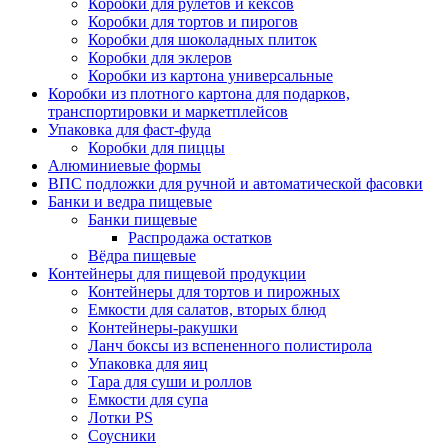
Коробки для рулетов и кексов
Коробки для тортов и пирогов
Коробки для шоколадных плиток
Коробки для эклеров
Коробки из картона универсальные
Коробки из плотного картона для подарков,
транспортировки и маркетплейсов
Упаковка для фаст-фуда
Коробки для пиццы
Алюминиевые формы
ВПС подложки для ручной и автоматической фасовки
Банки и ведра пищевые
Банки пищевые
Распродажа остатков
Вёдра пищевые
Контейнеры для пищевой продукции
Контейнеры для тортов и пирожных
Емкости для салатов, вторых блюд
Контейнеры-ракушки
Ланч боксы из вспененного полистирола
Упаковка для яиц
Тара для суши и роллов
Емкости для супа
Лотки PS
Соусники