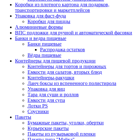
Коробки из плотного картона для подарков,
транспортировки и маркетплейсов
Упаковка для фаст-фуда
Коробки для пиццы
Алюминиевые формы
ВПС подложки для ручной и автоматической фасовки
Банки и ведра пищевые
Банки пищевые
Распродажа остатков
Вёдра пищевые
Контейнеры для пищевой продукции
Контейнеры для тортов и пирожных
Емкости для салатов, вторых блюд
Контейнеры-ракушки
Ланч боксы из вспененного полистирола
Упаковка для яиц
Тара для суши и роллов
Емкости для супа
Лотки PS
Соусники
Пакеты
Бумажные пакеты, уголки, обертки
Курьерские пакеты
Пакеты из пузырьковой пленки
Пакеты типа "Майка"