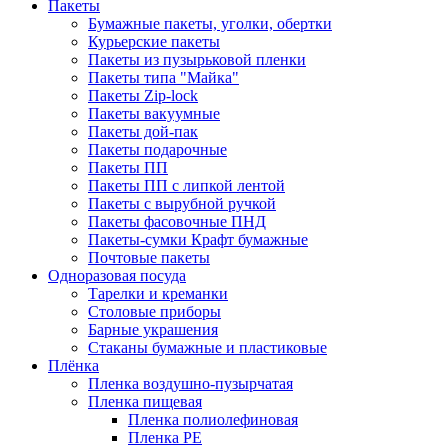
Пакеты
Бумажные пакеты, уголки, обертки
Курьерские пакеты
Пакеты из пузырьковой пленки
Пакеты типа "Майка"
Пакеты Zip-lock
Пакеты вакуумные
Пакеты дой-пак
Пакеты подарочные
Пакеты ПП
Пакеты ПП с липкой лентой
Пакеты с вырубной ручкой
Пакеты фасовочные ПНД
Пакеты-сумки Крафт бумажные
Почтовые пакеты
Одноразовая посуда
Тарелки и креманки
Столовые приборы
Барные украшения
Стаканы бумажные и пластиковые
Плёнка
Пленка воздушно-пузырчатая
Пленка пищевая
Пленка полиолефиновая
Пленка PE