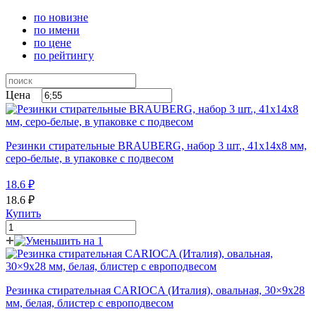
по новизне
по имени
по цене
по рейтингу
Цена
Резинки стирательные BRAUBERG, набор 3 шт., 41х14х8 мм,
серо-белые, в упаковке с подвесом
18.6
₽
18.6
₽
Купить
Резинка стирательная CARIOCA (Италия), овальная, 30×9х28
мм, белая, блистер с европодвесом