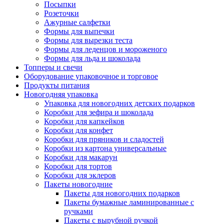
Посыпки
Розеточки
Ажурные салфетки
Формы для выпечки
Формы для вырезки теста
Формы для леденцов и мороженого
Формы для льда и шоколада
Топперы и свечи
Оборудование упаковочное и торговое
Продукты питания
Новогодняя упаковка
Упаковка для новогодних детских подарков
Коробки для зефира и шоколада
Коробки для капкейков
Коробки для конфет
Коробки для пряников и сладостей
Коробки из картона универсальные
Коробки для макарун
Коробки для тортов
Коробки для эклеров
Пакеты новогодние
Пакеты для новогодних подарков
Пакеты бумажные ламинированные с
ручками
Пакеты с вырубной ручкой