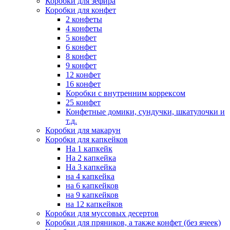
Коробки для зефира
Коробки для конфет
2 конфеты
4 конфеты
5 конфет
6 конфет
8 конфет
9 конфет
12 конфет
16 конфет
Коробки с внутренним коррексом
25 конфет
Конфетные домики, сундучки, шкатулочки и
т.д.
Коробки для макарун
Коробки для капкейков
На 1 капкейк
На 2 капкейка
На 3 капкейка
на 4 капкейка
на 6 капкейков
на 9 капкейков
на 12 капкейков
Коробки для муссовых десертов
Коробки для пряников, а также конфет (без ячеек)