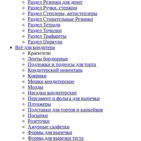
Раздел Резинки для денег
Раздел Ручки. стержни
Раздел Степлеры, антистеплеры
Раздел Стирательные Резинки
Раздел Тетради
Раздел Точилки
Раздел Трафареты
Раздел Циркули
Всё для кондитера
Красители
Ленты бордюрные
Подложки и подносы для торта
Кондитерский инвентарь
Коврики
Мешки кондитерские
Молды
Насадки кондитерские
Пергамент и фольга для выпечки
Плунжеры
Подставки для тортов и капкейков
Посыпки
Розеточки
Ажурные салфетки
Формы для выпечки
Формы для вырезки теста