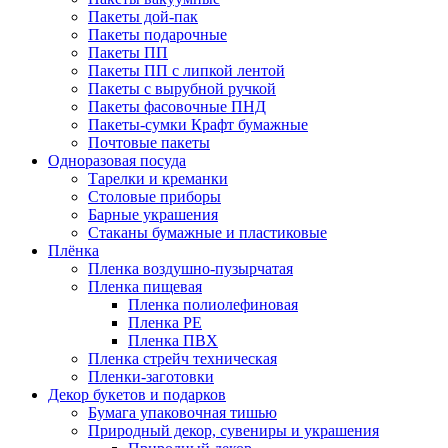
Пакеты дой-пак
Пакеты подарочные
Пакеты ПП
Пакеты ПП с липкой лентой
Пакеты с вырубной ручкой
Пакеты фасовочные ПНД
Пакеты-сумки Крафт бумажные
Почтовые пакеты
Одноразовая посуда
Тарелки и креманки
Столовые приборы
Барные украшения
Стаканы бумажные и пластиковые
Плёнка
Пленка воздушно-пузырчатая
Пленка пищевая
Пленка полиолефиновая
Пленка PE
Пленка ПВХ
Пленка стрейч техническая
Пленки-заготовки
Декор букетов и подарков
Бумага упаковочная тишью
Природный декор, сувениры и украшения