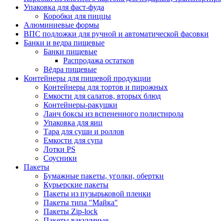
Упаковка для фаст-фуда
Коробки для пиццы
Алюминиевые формы
ВПС подложки для ручной и автоматической фасовки
Банки и ведра пищевые
Банки пищевые
Распродажа остатков
Вёдра пищевые
Контейнеры для пищевой продукции
Контейнеры для тортов и пирожных
Емкости для салатов, вторых блюд
Контейнеры-ракушки
Ланч боксы из вспененного полистирола
Упаковка для яиц
Тара для суши и роллов
Емкости для супа
Лотки PS
Соусники
Пакеты
Бумажные пакеты, уголки, обертки
Курьерские пакеты
Пакеты из пузырьковой пленки
Пакеты типа "Майка"
Пакеты Zip-lock
Пакеты вакуумные