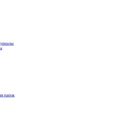
журналы
ра
ля папок