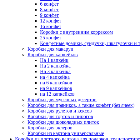
6 конфет
8 конфет
9 конфет
12 конфет
16 конфет
Коробки с внутренним коррексом
25 конфет
Конфетные домики, сундучки, шкатулочки и т
Коробки для макарун
Коробки для капкейков
На 1 капкейк
На 2 капкейка
На 3 капкейка
на 4 капкейка
на 6 капкейков
на 9 капкейков
на 12 капкейков
Коробки для муссовых десертов
Коробки для пряников, а также конфет (без ячеек)
Коробки для рулетов и кексов
Коробки для тортов и пирогов
Коробки для шоколадных плиток
Коробки для эклеров
Коробки из картона универсальные
Коробки из плотного картона для подарков, транспортир