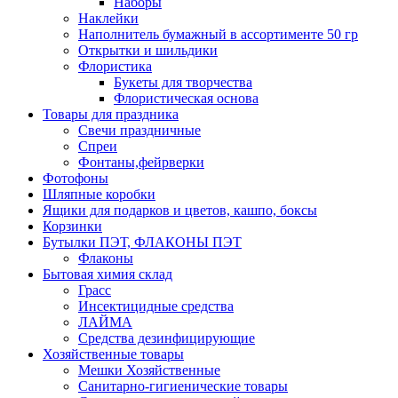
Наборы
Наклейки
Наполнитель бумажный в ассортименте 50 гр
Открытки и шильдики
Флористика
Букеты для творчества
Флористическая основа
Товары для праздника
Свечи праздничные
Спреи
Фонтаны,фейрверки
Фотофоны
Шляпные коробки
Ящики для подарков и цветов, кашпо, боксы
Корзинки
Бутылки ПЭТ, ФЛАКОНЫ ПЭТ
Флаконы
Бытовая химия склад
Грасс
Инсектицидные средства
ЛАЙМА
Средства дезинфицирующие
Хозяйственные товары
Мешки Хозяйственные
Санитарно-гигиенические товары