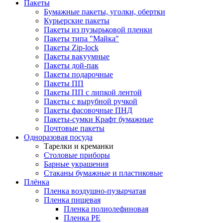
Пакеты
Бумажные пакеты, уголки, обертки
Курьерские пакеты
Пакеты из пузырьковой пленки
Пакеты типа "Майка"
Пакеты Zip-lock
Пакеты вакуумные
Пакеты дой-пак
Пакеты подарочные
Пакеты ПП
Пакеты ПП с липкой лентой
Пакеты с вырубной ручкой
Пакеты фасовочные ПНД
Пакеты-сумки Крафт бумажные
Почтовые пакеты
Одноразовая посуда
Тарелки и креманки
Столовые приборы
Барные украшения
Стаканы бумажные и пластиковые
Плёнка
Пленка воздушно-пузырчатая
Пленка пищевая
Пленка полиолефиновая
Пленка PE