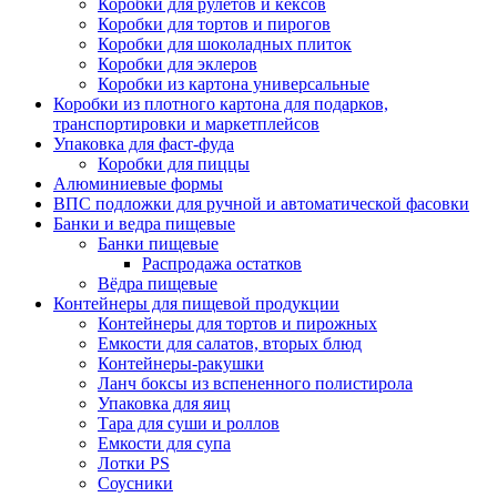
Коробки для рулетов и кексов
Коробки для тортов и пирогов
Коробки для шоколадных плиток
Коробки для эклеров
Коробки из картона универсальные
Коробки из плотного картона для подарков,
транспортировки и маркетплейсов
Упаковка для фаст-фуда
Коробки для пиццы
Алюминиевые формы
ВПС подложки для ручной и автоматической фасовки
Банки и ведра пищевые
Банки пищевые
Распродажа остатков
Вёдра пищевые
Контейнеры для пищевой продукции
Контейнеры для тортов и пирожных
Емкости для салатов, вторых блюд
Контейнеры-ракушки
Ланч боксы из вспененного полистирола
Упаковка для яиц
Тара для суши и роллов
Емкости для супа
Лотки PS
Соусники