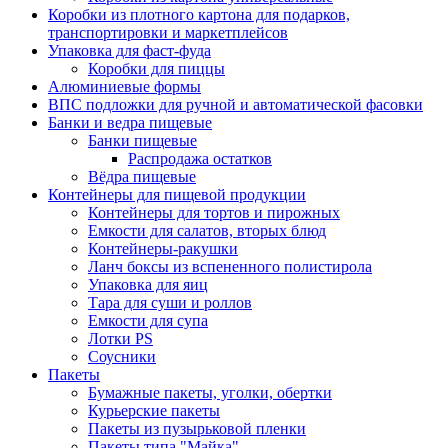
Коробки из плотного картона для подарков,
транспортировки и маркетплейсов
Упаковка для фаст-фуда
Коробки для пиццы
Алюминиевые формы
ВПС подложки для ручной и автоматической фасовки
Банки и ведра пищевые
Банки пищевые
Распродажа остатков
Вёдра пищевые
Контейнеры для пищевой продукции
Контейнеры для тортов и пирожных
Емкости для салатов, вторых блюд
Контейнеры-ракушки
Ланч боксы из вспененного полистирола
Упаковка для яиц
Тара для суши и роллов
Емкости для супа
Лотки PS
Соусники
Пакеты
Бумажные пакеты, уголки, обертки
Курьерские пакеты
Пакеты из пузырьковой пленки
Пакеты типа "Майка"