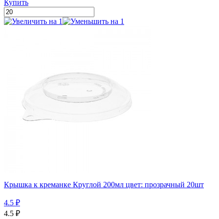
Купить
Крышка к креманке Круглой 200мл цвет: прозрачный 20шт
4.5
₽
4.5
₽