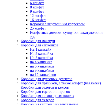
6 конфет
8 конфет
9 конфет
12 конфет
16 конфет
Коробки с внутренним коррексом
25 конфет
Конфетные домики, сундучки, шкатулочки и
т.д.
Коробки для макарун
Коробки для капкейков
На 1 капкейк
На 2 капкейка
На 3 капкейка
на 4 капкейка
на 6 капкейков
на 9 капкейков
на 12 капкейков
Коробки для муссовых десертов
Коробки для пряников, а также конфет (без ячеек)
Коробки для рулетов и кексов
Коробки для тортов и пирогов
Коробки для шоколадных плиток
Коробки для эклеров
Коробки из картона универсальные