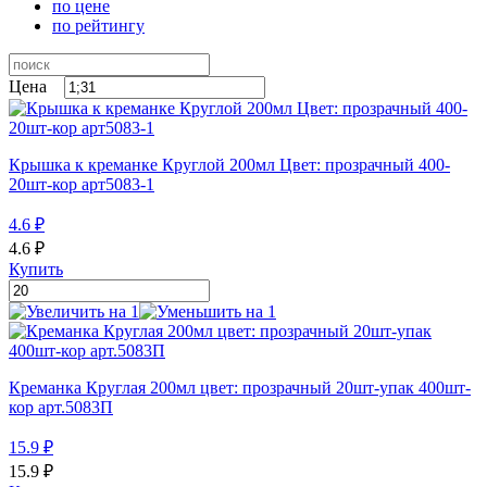
по цене
по рейтингу
Цена
Крышка к креманке Круглой 200мл Цвет: прозрачный 400-
20шт-кор арт5083-1
4.6
₽
4.6
₽
Купить
Креманка Круглая 200мл цвет: прозрачный 20шт-упак 400шт-
кор арт.5083П
15.9
₽
15.9
₽