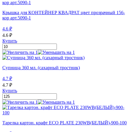
Крышка для КОНТЕЙНЕР КВАДРАТ цвет прозрачный 156-
кор арт.5090-1
4.6
₽
4.6
₽
Купить
Супница 360 мл. (сахарный тростник)
4.7
₽
4.7
₽
Купить
Тарелка картон. крафт ECO PLATE 230WB(БЕЛЫЙ)-900-100