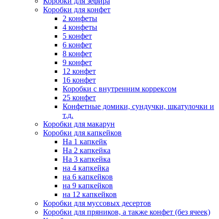
Коробки для зефира
Коробки для конфет
2 конфеты
4 конфеты
5 конфет
6 конфет
8 конфет
9 конфет
12 конфет
16 конфет
Коробки с внутренним коррексом
25 конфет
Конфетные домики, сундучки, шкатулочки и
т.д.
Коробки для макарун
Коробки для капкейков
На 1 капкейк
На 2 капкейка
На 3 капкейка
на 4 капкейка
на 6 капкейков
на 9 капкейков
на 12 капкейков
Коробки для муссовых десертов
Коробки для пряников, а также конфет (без ячеек)