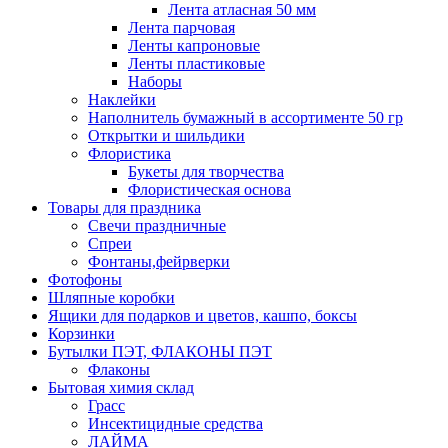
Лента атласная 50 мм
Лента парчовая
Ленты капроновые
Ленты пластиковые
Наборы
Наклейки
Наполнитель бумажный в ассортименте 50 гр
Открытки и шильдики
Флористика
Букеты для творчества
Флористическая основа
Товары для праздника
Свечи праздничные
Спреи
Фонтаны,фейрверки
Фотофоны
Шляпные коробки
Ящики для подарков и цветов, кашпо, боксы
Корзинки
Бутылки ПЭТ, ФЛАКОНЫ ПЭТ
Флаконы
Бытовая химия склад
Грасс
Инсектицидные средства
ЛАЙМА