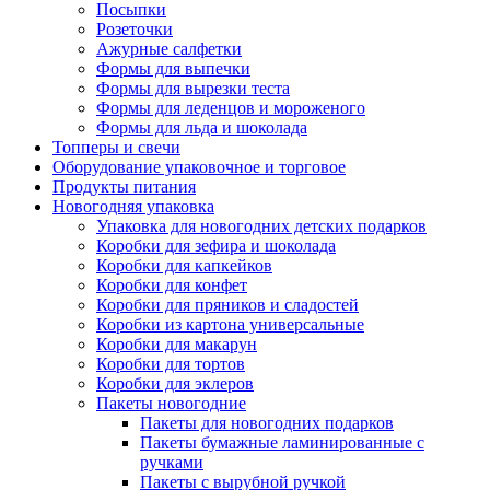
Посыпки
Розеточки
Ажурные салфетки
Формы для выпечки
Формы для вырезки теста
Формы для леденцов и мороженого
Формы для льда и шоколада
Топперы и свечи
Оборудование упаковочное и торговое
Продукты питания
Новогодняя упаковка
Упаковка для новогодних детских подарков
Коробки для зефира и шоколада
Коробки для капкейков
Коробки для конфет
Коробки для пряников и сладостей
Коробки из картона универсальные
Коробки для макарун
Коробки для тортов
Коробки для эклеров
Пакеты новогодние
Пакеты для новогодних подарков
Пакеты бумажные ламинированные с
ручками
Пакеты с вырубной ручкой