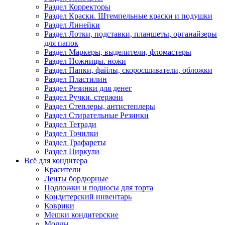
Раздел Корректоры
Раздел Краски. Штемпельные краски и подушки
Раздел Линейки
Раздел Лотки, подставки, планшеты, органайзеры
для папок
Раздел Маркеры, выделители, фломастеры
Раздел Ножницы. ножи
Раздел Папки, файлы, скоросшиватели, обложки
Раздел Пластилин
Раздел Резинки для денег
Раздел Ручки. стержни
Раздел Степлеры, антистеплеры
Раздел Стирательные Резинки
Раздел Тетради
Раздел Точилки
Раздел Трафареты
Раздел Циркули
Всё для кондитера
Красители
Ленты бордюрные
Подложки и подносы для торта
Кондитерский инвентарь
Коврики
Мешки кондитерские
Молды