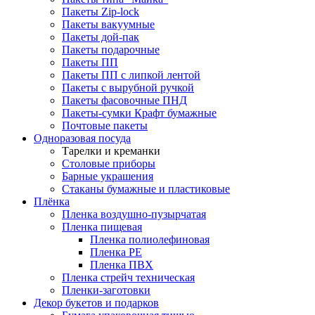
Пакеты Zip-lock
Пакеты вакуумные
Пакеты дой-пак
Пакеты подарочные
Пакеты ПП
Пакеты ПП с липкой лентой
Пакеты с вырубной ручкой
Пакеты фасовочные ПНД
Пакеты-сумки Крафт бумажные
Почтовые пакеты
Одноразовая посуда
Тарелки и креманки
Столовые приборы
Барные украшения
Стаканы бумажные и пластиковые
Плёнка
Пленка воздушно-пузырчатая
Пленка пищевая
Пленка полиолефиновая
Пленка PE
Пленка ПВХ
Пленка стрейч техническая
Пленки-заготовки
Декор букетов и подарков