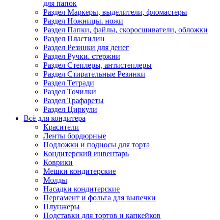
для папок
Раздел Маркеры, выделители, фломастеры
Раздел Ножницы. ножи
Раздел Папки, файлы, скоросшиватели, обложки
Раздел Пластилин
Раздел Резинки для денег
Раздел Ручки. стержни
Раздел Степлеры, антистеплеры
Раздел Стирательные Резинки
Раздел Тетради
Раздел Точилки
Раздел Трафареты
Раздел Циркули
Всё для кондитера
Красители
Ленты бордюрные
Подложки и подносы для торта
Кондитерский инвентарь
Коврики
Мешки кондитерские
Молды
Насадки кондитерские
Пергамент и фольга для выпечки
Плунжеры
Подставки для тортов и капкейков