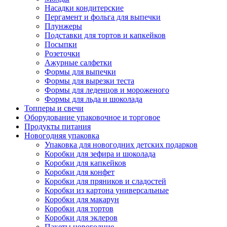
Насадки кондитерские
Пергамент и фольга для выпечки
Плунжеры
Подставки для тортов и капкейков
Посыпки
Розеточки
Ажурные салфетки
Формы для выпечки
Формы для вырезки теста
Формы для леденцов и мороженого
Формы для льда и шоколада
Топперы и свечи
Оборудование упаковочное и торговое
Продукты питания
Новогодняя упаковка
Упаковка для новогодних детских подарков
Коробки для зефира и шоколада
Коробки для капкейков
Коробки для конфет
Коробки для пряников и сладостей
Коробки из картона универсальные
Коробки для макарун
Коробки для тортов
Коробки для эклеров
Пакеты новогодние