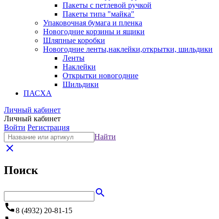
Пакеты с петлевой ручкой
Пакеты типа "майка"
Упаковочная бумага и пленка
Новогодние корзины и ящики
Шляпные коробки
Новогодние ленты,наклейки,открытки, шильдики
Ленты
Наклейки
Открытки новогодние
Шильдики
ПАСХА
Личный кабинет
Личный кабинет
Войти
Регистрация
Найти
close
Поиск
search
call
8 (4932) 20-81-15