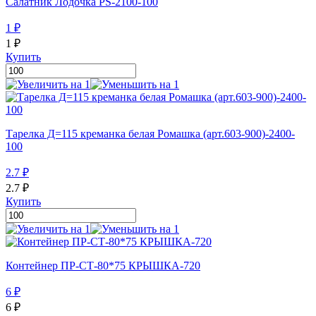
Салатник Лодочка PS-2100-100
1
₽
1
₽
Купить
Тарелка Д=115 креманка белая Ромашка (арт.603-900)-2400-
100
2.7
₽
2.7
₽
Купить
Контейнер ПР-СТ-80*75 КРЫШКА-720
6
₽
6
₽