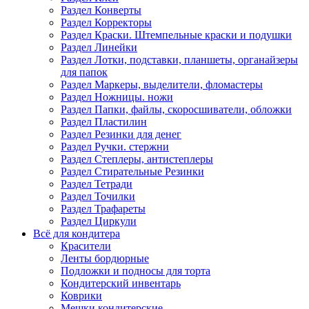
Раздел Конверты
Раздел Корректоры
Раздел Краски. Штемпельные краски и подушки
Раздел Линейки
Раздел Лотки, подставки, планшеты, органайзеры
для папок
Раздел Маркеры, выделители, фломастеры
Раздел Ножницы. ножи
Раздел Папки, файлы, скоросшиватели, обложки
Раздел Пластилин
Раздел Резинки для денег
Раздел Ручки. стержни
Раздел Степлеры, антистеплеры
Раздел Стирательные Резинки
Раздел Тетради
Раздел Точилки
Раздел Трафареты
Раздел Циркули
Всё для кондитера
Красители
Ленты бордюрные
Подложки и подносы для торта
Кондитерский инвентарь
Коврики
Мешки кондитерские