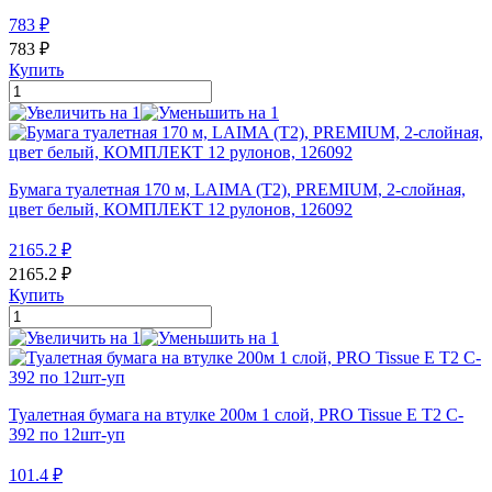
783
₽
783
₽
Купить
Бумага туалетная 170 м, LAIMA (T2), PREMIUM, 2-слойная,
цвет белый, КОМПЛЕКТ 12 рулонов, 126092
2165.2
₽
2165.2
₽
Купить
Туалетная бумага на втулке 200м 1 слой, PRO Tissue Е T2 C-
392 по 12шт-уп
101.4
₽