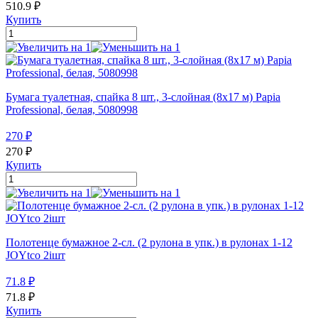
510.9
₽
Купить
Бумага туалетная, спайка 8 шт., 3-слойная (8х17 м) Papia
Professional, белая, 5080998
270
₽
270
₽
Купить
Полотенце бумажное 2-сл. (2 рулона в упк.) в рулонах 1-12
JOYtco 2iшт
71.8
₽
71.8
₽
Купить