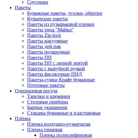
Соусники
Пакеты
Бумажные пакеты, уголки, обертки
Курьерские пакеты
Пакеты из пузырьковой пленки
Пакеты типа "Майка"
Пакеты Zip-lock
Пакеты вакуумные
Пакеты дой-пак
Пакеты подарочные
Пакеты ПП
Пакеты ПП с липкой лентой
Пакеты с вырубной ручкой
Пакеты фасовочные ПНД
Пакеты-сумки Крафт бумажные
Почтовые пакеты
Одноразовая посуда
Тарелки и креманки
Столовые приборы
Барные украшения
Стаканы бумажные и пластиковые
Плёнка
Пленка воздушно-пузырчатая
Пленка пищевая
Пленка полиолефиновая