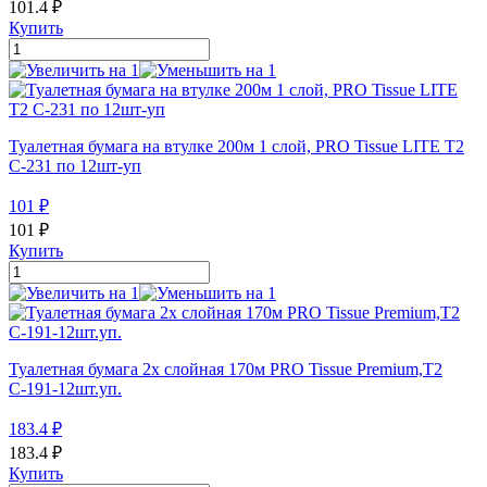
101.4
₽
Купить
Туалетная бумага на втулке 200м 1 слой, PRO Tissue LITE T2
C-231 по 12шт-уп
101
₽
101
₽
Купить
Туалетная бумага 2х слойная 170м PRO Tissue Premium,Т2
С-191-12шт.уп.
183.4
₽
183.4
₽
Купить