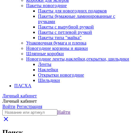
Коробки для эклеров
Пакеты новогодние
Пакеты для новогодних подарков
Пакеты бумажные ламинированные с
ручками
Пакеты с вырубной ручкой
Пакеты с петлевой ручкой
Пакеты типа "майка"
Упаковочная бумага и пленка
Новогодние корзины и ящики
Шляпные коробки
Новогодние ленты,наклейки,открытки, шильдики
Ленты
Наклейки
Открытки новогодние
Шильдики
ПАСХА
Личный кабинет
Личный кабинет
Войти
Регистрация
Найти
close
Поиск