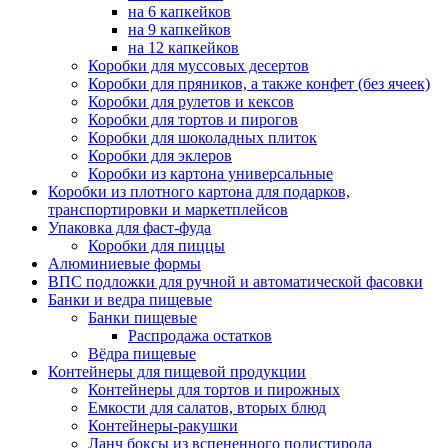
на 6 капкейков
на 9 капкейков
на 12 капкейков
Коробки для муссовых десертов
Коробки для пряников, а также конфет (без ячеек)
Коробки для рулетов и кексов
Коробки для тортов и пирогов
Коробки для шоколадных плиток
Коробки для эклеров
Коробки из картона универсальные
Коробки из плотного картона для подарков,
транспортировки и маркетплейсов
Упаковка для фаст-фуда
Коробки для пиццы
Алюминиевые формы
ВПС подложки для ручной и автоматической фасовки
Банки и ведра пищевые
Банки пищевые
Распродажа остатков
Вёдра пищевые
Контейнеры для пищевой продукции
Контейнеры для тортов и пирожных
Емкости для салатов, вторых блюд
Контейнеры-ракушки
Ланч боксы из вспененного полистирола