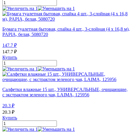
Бумага туалетная бытовая, спайка 4 шт., 3-слойная (4 х 16,8 м),
PAPIA, белая, 5080720
147.7
₽
147.7
₽
Купить
Салфетки влажные 15 шт., УНИВЕРСАЛЬНЫЕ, очищающие,
с экстрактом зеленого чая, LAIMA, 125956
20.3
₽
20.3
₽
Купить