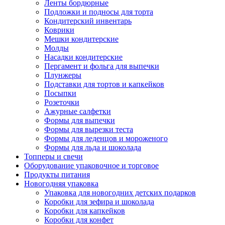
Ленты бордюрные
Подложки и подносы для торта
Кондитерский инвентарь
Коврики
Мешки кондитерские
Молды
Насадки кондитерские
Пергамент и фольга для выпечки
Плунжеры
Подставки для тортов и капкейков
Посыпки
Розеточки
Ажурные салфетки
Формы для выпечки
Формы для вырезки теста
Формы для леденцов и мороженого
Формы для льда и шоколада
Топперы и свечи
Оборудование упаковочное и торговое
Продукты питания
Новогодняя упаковка
Упаковка для новогодних детских подарков
Коробки для зефира и шоколада
Коробки для капкейков
Коробки для конфет