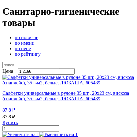
Санитарно-гигиенические
товары
по новизне
по имени
по цене
по рейтингу
Цена
Салфетки универсальные в рулоне 35 шт., 20х23 см, вискоза
(спанлейс), 35 г-м2, белые, ЛЮБАША, 605489
87.8
₽
87.8
₽
Купить