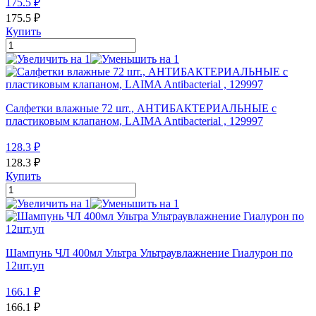
175.5
₽
175.5
₽
Купить
Салфетки влажные 72 шт., АНТИБАКТЕРИАЛЬНЫЕ с
пластиковым клапаном, LAIMA Antibacterial , 129997
128.3
₽
128.3
₽
Купить
Шампунь ЧЛ 400мл Ультра Ультраувлажнение Гиалурон по
12шт.уп
166.1
₽
166.1
₽