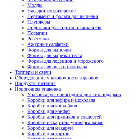
Молды
Насадки кондитерские
Пергамент и фольга для выпечки
Плунжеры
Подставки для тортов и капкейков
Посыпки
Розеточки
Ажурные салфетки
Формы для выпечки
Формы для вырезки теста
Формы для леденцов и мороженого
Формы для льда и шоколада
Топперы и свечи
Оборудование упаковочное и торговое
Продукты питания
Новогодняя упаковка
Упаковка для новогодних детских подарков
Коробки для зефира и шоколада
Коробки для капкейков
Коробки для конфет
Коробки для пряников и сладостей
Коробки из картона универсальные
Коробки для макарун
Коробки для тортов