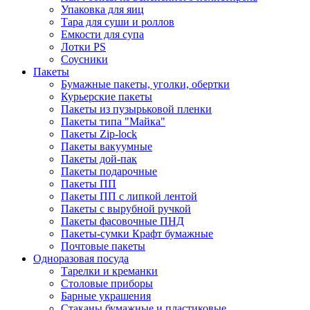
Упаковка для яиц
Тара для суши и роллов
Емкости для супа
Лотки PS
Соусники
Пакеты
Бумажные пакеты, уголки, обертки
Курьерские пакеты
Пакеты из пузырьковой пленки
Пакеты типа "Майка"
Пакеты Zip-lock
Пакеты вакуумные
Пакеты дой-пак
Пакеты подарочные
Пакеты ПП
Пакеты ПП с липкой лентой
Пакеты с вырубной ручкой
Пакеты фасовочные ПНД
Пакеты-сумки Крафт бумажные
Почтовые пакеты
Одноразовая посуда
Тарелки и креманки
Столовые приборы
Барные украшения
Стаканы бумажные и пластиковые