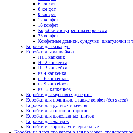
6 конфет
8 конфет
9 конфет
12 конфет
16 конфет
Коробки с внутренним коррексом
25 конфет
Конфетные домики, сундучки, шкатулочки и т
Коробки для макарун
Коробки для капкейков
На 1 капкейк
На 2 капкейка
На 3 капкейка
на 4 капкейка
на 6 капкейков
на 9 капкейков
на 12 капкейков
Коробки для муссовых десертов
Коробки для пряников, а также конфет (без ячеек)
Коробки для рулетов и кексов
Коробки для тортов и пирогов
Коробки для шоколадных плиток
Коробки для эклеров
Коробки из картона универсальные
Коробки из плотного картона для подарков, транспортир