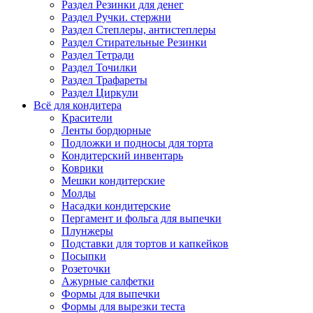
Раздел Резинки для денег
Раздел Ручки. стержни
Раздел Степлеры, антистеплеры
Раздел Стирательные Резинки
Раздел Тетради
Раздел Точилки
Раздел Трафареты
Раздел Циркули
Всё для кондитера
Красители
Ленты бордюрные
Подложки и подносы для торта
Кондитерский инвентарь
Коврики
Мешки кондитерские
Молды
Насадки кондитерские
Пергамент и фольга для выпечки
Плунжеры
Подставки для тортов и капкейков
Посыпки
Розеточки
Ажурные салфетки
Формы для выпечки
Формы для вырезки теста