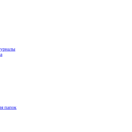
журналы
ра
ля папок