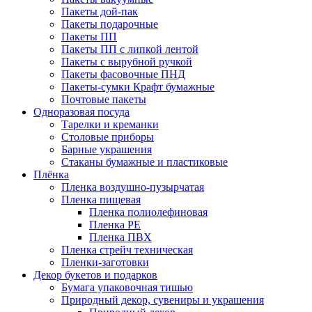
Пакеты дой-пак
Пакеты подарочные
Пакеты ПП
Пакеты ПП с липкой лентой
Пакеты с вырубной ручкой
Пакеты фасовочные ПНД
Пакеты-сумки Крафт бумажные
Почтовые пакеты
Одноразовая посуда
Тарелки и креманки
Столовые приборы
Барные украшения
Стаканы бумажные и пластиковые
Плёнка
Пленка воздушно-пузырчатая
Пленка пищевая
Пленка полиолефиновая
Пленка PE
Пленка ПВХ
Пленка стрейч техническая
Пленки-заготовки
Декор букетов и подарков
Бумага упаковочная тишью
Природный декор, сувениры и украшения