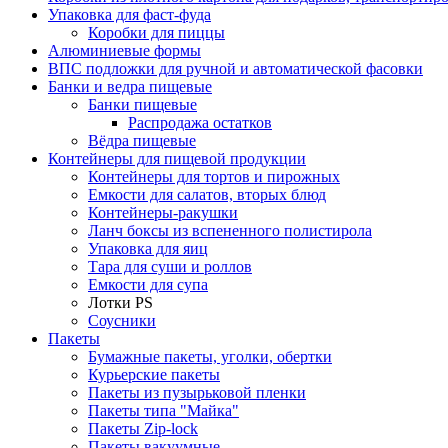
Упаковка для фаст-фуда
Коробки для пиццы
Алюминиевые формы
ВПС подложки для ручной и автоматической фасовки
Банки и ведра пищевые
Банки пищевые
Распродажа остатков
Вёдра пищевые
Контейнеры для пищевой продукции
Контейнеры для тортов и пирожных
Емкости для салатов, вторых блюд
Контейнеры-ракушки
Ланч боксы из вспененного полистирола
Упаковка для яиц
Тара для суши и роллов
Емкости для супа
Лотки PS
Соусники
Пакеты
Бумажные пакеты, уголки, обертки
Курьерские пакеты
Пакеты из пузырьковой пленки
Пакеты типа "Майка"
Пакеты Zip-lock
Пакеты вакуумные