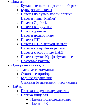
Пакеты
Бумажные пакеты, уголки, обертки
Курьерские пакеты
Пакеты из пузырьковой пленки
Пакеты типа "Майка"
Пакеты Zip-lock
Пакеты вакуумные
Пакеты дой-пак
Пакеты подарочные
Пакеты ПП
Пакеты ПП с липкой лентой
Пакеты с вырубной ручкой
Пакеты фасовочные ПНД
Пакеты-сумки Крафт бумажные
Почтовые пакеты
Одноразовая посуда
Тарелки и креманки
Столовые приборы
Барные украшения
Стаканы бумажные и пластиковые
Плёнка
Пленка воздушно-пузырчатая
Пленка пищевая
Пленка полиолефиновая
Пленка PE