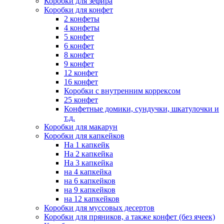
Коробки для зефира
Коробки для конфет
2 конфеты
4 конфеты
5 конфет
6 конфет
8 конфет
9 конфет
12 конфет
16 конфет
Коробки с внутренним коррексом
25 конфет
Конфетные домики, сундучки, шкатулочки и
т.д.
Коробки для макарун
Коробки для капкейков
На 1 капкейк
На 2 капкейка
На 3 капкейка
на 4 капкейка
на 6 капкейков
на 9 капкейков
на 12 капкейков
Коробки для муссовых десертов
Коробки для пряников, а также конфет (без ячеек)