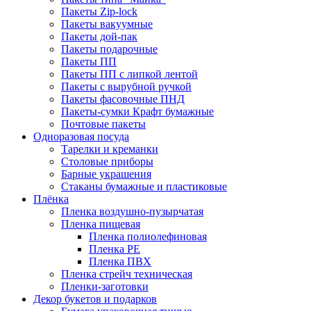
Пакеты Zip-lock
Пакеты вакуумные
Пакеты дой-пак
Пакеты подарочные
Пакеты ПП
Пакеты ПП с липкой лентой
Пакеты с вырубной ручкой
Пакеты фасовочные ПНД
Пакеты-сумки Крафт бумажные
Почтовые пакеты
Одноразовая посуда
Тарелки и креманки
Столовые приборы
Барные украшения
Стаканы бумажные и пластиковые
Плёнка
Пленка воздушно-пузырчатая
Пленка пищевая
Пленка полиолефиновая
Пленка PE
Пленка ПВХ
Пленка стрейч техническая
Пленки-заготовки
Декор букетов и подарков