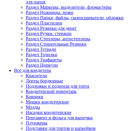
для папок
Раздел Маркеры, выделители, фломастеры
Раздел Ножницы. ножи
Раздел Папки, файлы, скоросшиватели, обложки
Раздел Пластилин
Раздел Резинки для денег
Раздел Ручки. стержни
Раздел Степлеры, антистеплеры
Раздел Стирательные Резинки
Раздел Тетради
Раздел Точилки
Раздел Трафареты
Раздел Циркули
Всё для кондитера
Красители
Ленты бордюрные
Подложки и подносы для торта
Кондитерский инвентарь
Коврики
Мешки кондитерские
Молды
Насадки кондитерские
Пергамент и фольга для выпечки
Плунжеры
Подставки для тортов и капкейков