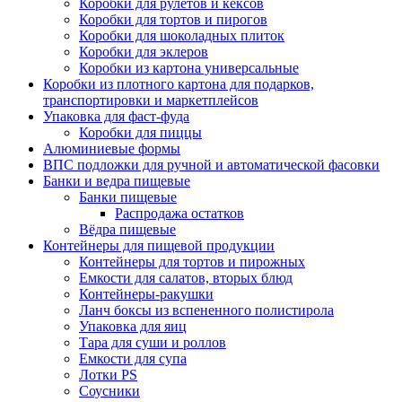
Коробки для рулетов и кексов
Коробки для тортов и пирогов
Коробки для шоколадных плиток
Коробки для эклеров
Коробки из картона универсальные
Коробки из плотного картона для подарков,
транспортировки и маркетплейсов
Упаковка для фаст-фуда
Коробки для пиццы
Алюминиевые формы
ВПС подложки для ручной и автоматической фасовки
Банки и ведра пищевые
Банки пищевые
Распродажа остатков
Вёдра пищевые
Контейнеры для пищевой продукции
Контейнеры для тортов и пирожных
Емкости для салатов, вторых блюд
Контейнеры-ракушки
Ланч боксы из вспененного полистирола
Упаковка для яиц
Тара для суши и роллов
Емкости для супа
Лотки PS
Соусники