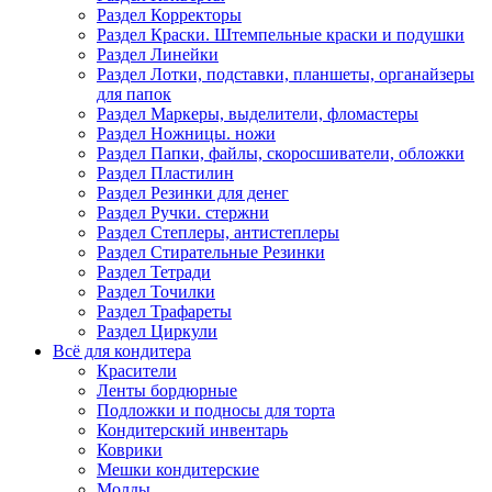
Раздел Корректоры
Раздел Краски. Штемпельные краски и подушки
Раздел Линейки
Раздел Лотки, подставки, планшеты, органайзеры
для папок
Раздел Маркеры, выделители, фломастеры
Раздел Ножницы. ножи
Раздел Папки, файлы, скоросшиватели, обложки
Раздел Пластилин
Раздел Резинки для денег
Раздел Ручки. стержни
Раздел Степлеры, антистеплеры
Раздел Стирательные Резинки
Раздел Тетради
Раздел Точилки
Раздел Трафареты
Раздел Циркули
Всё для кондитера
Красители
Ленты бордюрные
Подложки и подносы для торта
Кондитерский инвентарь
Коврики
Мешки кондитерские
Молды