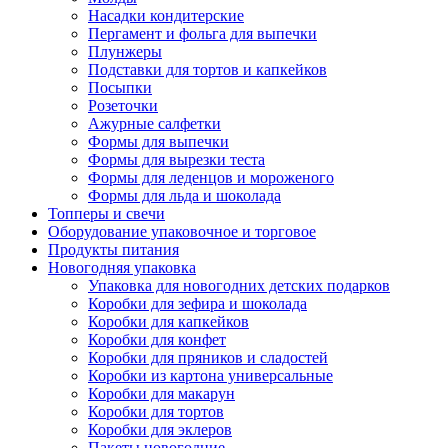
Насадки кондитерские
Пергамент и фольга для выпечки
Плунжеры
Подставки для тортов и капкейков
Посыпки
Розеточки
Ажурные салфетки
Формы для выпечки
Формы для вырезки теста
Формы для леденцов и мороженого
Формы для льда и шоколада
Топперы и свечи
Оборудование упаковочное и торговое
Продукты питания
Новогодняя упаковка
Упаковка для новогодних детских подарков
Коробки для зефира и шоколада
Коробки для капкейков
Коробки для конфет
Коробки для пряников и сладостей
Коробки из картона универсальные
Коробки для макарун
Коробки для тортов
Коробки для эклеров
Пакеты новогодние