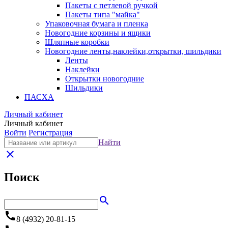
Пакеты с петлевой ручкой
Пакеты типа "майка"
Упаковочная бумага и пленка
Новогодние корзины и ящики
Шляпные коробки
Новогодние ленты,наклейки,открытки, шильдики
Ленты
Наклейки
Открытки новогодние
Шильдики
ПАСХА
Личный кабинет
Личный кабинет
Войти
Регистрация
Найти
close
Поиск
search
call
8 (4932) 20-81-15