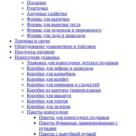
Посыпки
Розеточки
Ажурные салфетки
Формы для выпечки
Формы для вырезки теста
Формы для леденцов и мороженого
Формы для льда и шоколада
Топперы и свечи
Оборудование упаковочное и торговое
Продукты питания
Новогодняя упаковка
Упаковка для новогодних детских подарков
Коробки для зефира и шоколада
Коробки для капкейков
Коробки для конфет
Коробки для пряников и сладостей
Коробки из картона универсальные
Коробки для макарун
Коробки для тортов
Коробки для эклеров
Пакеты новогодние
Пакеты для новогодних подарков
Пакеты бумажные ламинированные с
ручками
Пакеты с вырубной ручкой