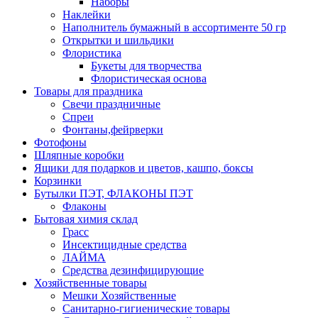
Наборы
Наклейки
Наполнитель бумажный в ассортименте 50 гр
Открытки и шильдики
Флористика
Букеты для творчества
Флористическая основа
Товары для праздника
Свечи праздничные
Спреи
Фонтаны,фейрверки
Фотофоны
Шляпные коробки
Ящики для подарков и цветов, кашпо, боксы
Корзинки
Бутылки ПЭТ, ФЛАКОНЫ ПЭТ
Флаконы
Бытовая химия склад
Грасс
Инсектицидные средства
ЛАЙМА
Средства дезинфицирующие
Хозяйственные товары
Мешки Хозяйственные
Санитарно-гигиенические товары