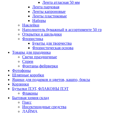
Лента атласная 50 мм
Лента парчовая
Ленты капроновые
Ленты пластиковые
Наборы
Наклейки
Наполнитель бумажный в ассортименте 50 гр
Открытки и шильдики
Флористика
Букеты для творчества
Флористическая основа
Товары для праздника
Свечи праздничные
Спреи
Фонтаны,фейрверки
Фотофоны
Шляпные коробки
Ящики для подарков и цветов, кашпо, боксы
Корзинки
Бутылки ПЭТ, ФЛАКОНЫ ПЭТ
Флаконы
Бытовая химия склад
Грасс
Инсектицидные средства
ЛАЙМА