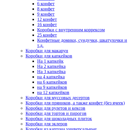
6 конфет
8 конфет
9 конфет
12 конфет
16 конфет
Коробки с внутренним коррексом
25 конфет
Конфетные домики, сундучки, шкатулочки и
т.д.
Коробки для макарун
Коробки для капкейков
На 1 капкейк
На 2 капкейка
На 3 капкейка
на 4 капкейка
на 6 капкейков
на 9 капкейков
на 12 капкейков
Коробки для муссовых десертов
Коробки для пряников, а также конфет (без ячеек)
Коробки для рулетов и кексов
Коробки для тортов и пирогов
Коробки для шоколадных плиток
Коробки для эклеров
Коробки из картона универсальные