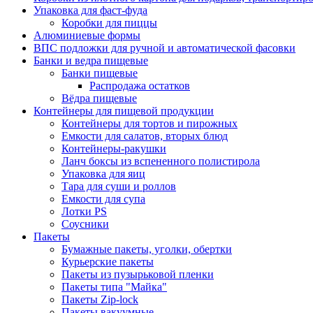
Упаковка для фаст-фуда
Коробки для пиццы
Алюминиевые формы
ВПС подложки для ручной и автоматической фасовки
Банки и ведра пищевые
Банки пищевые
Распродажа остатков
Вёдра пищевые
Контейнеры для пищевой продукции
Контейнеры для тортов и пирожных
Емкости для салатов, вторых блюд
Контейнеры-ракушки
Ланч боксы из вспененного полистирола
Упаковка для яиц
Тара для суши и роллов
Емкости для супа
Лотки PS
Соусники
Пакеты
Бумажные пакеты, уголки, обертки
Курьерские пакеты
Пакеты из пузырьковой пленки
Пакеты типа "Майка"
Пакеты Zip-lock
Пакеты вакуумные