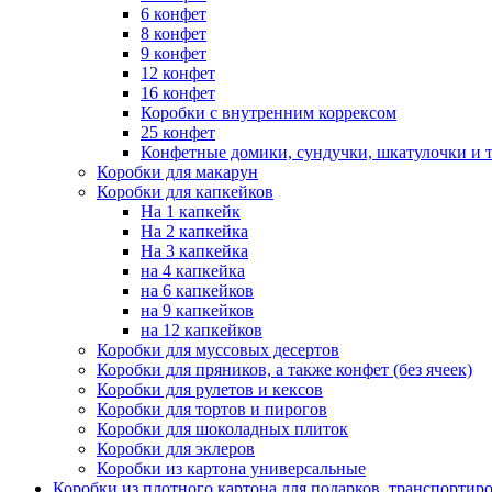
6 конфет
8 конфет
9 конфет
12 конфет
16 конфет
Коробки с внутренним коррексом
25 конфет
Конфетные домики, сундучки, шкатулочки и т
Коробки для макарун
Коробки для капкейков
На 1 капкейк
На 2 капкейка
На 3 капкейка
на 4 капкейка
на 6 капкейков
на 9 капкейков
на 12 капкейков
Коробки для муссовых десертов
Коробки для пряников, а также конфет (без ячеек)
Коробки для рулетов и кексов
Коробки для тортов и пирогов
Коробки для шоколадных плиток
Коробки для эклеров
Коробки из картона универсальные
Коробки из плотного картона для подарков, транспортир