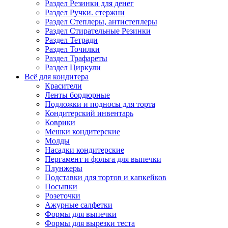
Раздел Резинки для денег
Раздел Ручки. стержни
Раздел Степлеры, антистеплеры
Раздел Стирательные Резинки
Раздел Тетради
Раздел Точилки
Раздел Трафареты
Раздел Циркули
Всё для кондитера
Красители
Ленты бордюрные
Подложки и подносы для торта
Кондитерский инвентарь
Коврики
Мешки кондитерские
Молды
Насадки кондитерские
Пергамент и фольга для выпечки
Плунжеры
Подставки для тортов и капкейков
Посыпки
Розеточки
Ажурные салфетки
Формы для выпечки
Формы для вырезки теста