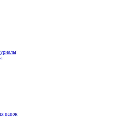
журналы
ра
ля папок