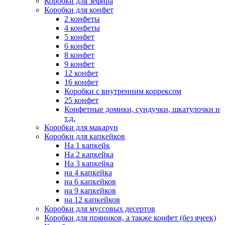
Коробки для зефира
Коробки для конфет
2 конфеты
4 конфеты
5 конфет
6 конфет
8 конфет
9 конфет
12 конфет
16 конфет
Коробки с внутренним коррексом
25 конфет
Конфетные домики, сундучки, шкатулочки и
т.д.
Коробки для макарун
Коробки для капкейков
На 1 капкейк
На 2 капкейка
На 3 капкейка
на 4 капкейка
на 6 капкейков
на 9 капкейков
на 12 капкейков
Коробки для муссовых десертов
Коробки для пряников, а также конфет (без ячеек)