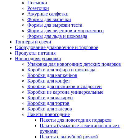
Посыпки
Розеточки
Ажурные салфетки
Формы для выпечки
Формы для вырезки теста
Формы для леденцов и мороженого
Формы для льда и шоколада
Топперы и свечи
Оборудование упаковочное и торговое
Продукты питания
Новогодняя упаковка
Упаковка для новогодних детских подарков
Коробки для зефира и шоколада
Коробки для капкейков
Коробки для конфет
Коробки для пряников и сладостей
Коробки из картона универсальные
Коробки для макарун
Коробки для тортов
Коробки для эклеров
Пакеты новогодние
Пакеты для новогодних подарков
Пакеты бумажные ламинированные с
ручками
Пакеты с вырубной ручкой