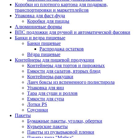
Коробки из плотного картона для подарков,
транспортировки и маркетплейсов
Упаковка для фаст-фуда
Коробки для пиццы
Алюминиевые формы
ВПС подложки для ручной и автоматической фасовки
Банки и ведра пищевые
Банки пищевые
Распродажа остатков
Вёдра пищевые
Контейнеры для пищевой продукции
Контейнеры для тортов и пирожных
Емкости для салатов, вторых блюд
Контейнеры-ракушки
Ланч боксы из вспененного полистирола
Упаковка для яиц
Тара для суши и роллов
Емкости для супа
Лотки PS
Соусники
Пакеты
Бумажные пакеты, уголки, обертки
Курьерские пакеты
Пакеты из пузырьковой пленки
Пакеты типа "Майка"