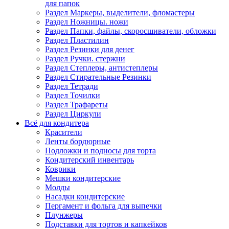
для папок
Раздел Маркеры, выделители, фломастеры
Раздел Ножницы. ножи
Раздел Папки, файлы, скоросшиватели, обложки
Раздел Пластилин
Раздел Резинки для денег
Раздел Ручки. стержни
Раздел Степлеры, антистеплеры
Раздел Стирательные Резинки
Раздел Тетради
Раздел Точилки
Раздел Трафареты
Раздел Циркули
Всё для кондитера
Красители
Ленты бордюрные
Подложки и подносы для торта
Кондитерский инвентарь
Коврики
Мешки кондитерские
Молды
Насадки кондитерские
Пергамент и фольга для выпечки
Плунжеры
Подставки для тортов и капкейков