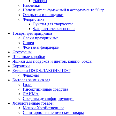
Наборы
Наклейки
Наполнитель бумажный в ассортименте 50 гр
Открытки и шильдики
Флористика
Букеты для творчества
Флористическая основа
Товары для праздника
Свечи праздничные
Спреи
Фонтаны,фейрверки
Фотофоны
Шляпные коробки
Ящики для подарков и цветов, кашпо, боксы
Корзинки
Бутылки ПЭТ, ФЛАКОНЫ ПЭТ
Флаконы
Бытовая химия склад
Грасс
Инсектицидные средства
ЛАЙМА
Средства дезинфицирующие
Хозяйственные товары
Мешки Хозяйственные
Санитарно-гигиенические товары