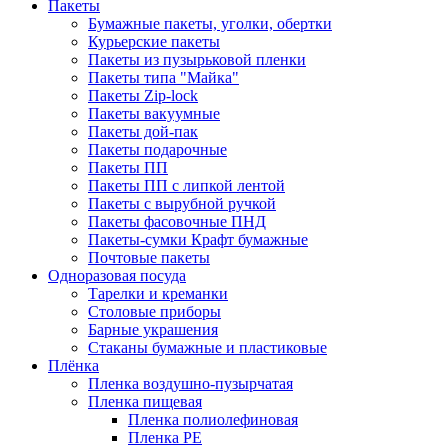
Пакеты
Бумажные пакеты, уголки, обертки
Курьерские пакеты
Пакеты из пузырьковой пленки
Пакеты типа "Майка"
Пакеты Zip-lock
Пакеты вакуумные
Пакеты дой-пак
Пакеты подарочные
Пакеты ПП
Пакеты ПП с липкой лентой
Пакеты с вырубной ручкой
Пакеты фасовочные ПНД
Пакеты-сумки Крафт бумажные
Почтовые пакеты
Одноразовая посуда
Тарелки и креманки
Столовые приборы
Барные украшения
Стаканы бумажные и пластиковые
Плёнка
Пленка воздушно-пузырчатая
Пленка пищевая
Пленка полиолефиновая
Пленка PE