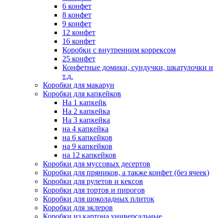
6 конфет
8 конфет
9 конфет
12 конфет
16 конфет
Коробки с внутренним коррексом
25 конфет
Конфетные домики, сундучки, шкатулочки и
т.д.
Коробки для макарун
Коробки для капкейков
На 1 капкейк
На 2 капкейка
На 3 капкейка
на 4 капкейка
на 6 капкейков
на 9 капкейков
на 12 капкейков
Коробки для муссовых десертов
Коробки для пряников, а также конфет (без ячеек)
Коробки для рулетов и кексов
Коробки для тортов и пирогов
Коробки для шоколадных плиток
Коробки для эклеров
Коробки из картона универсальные