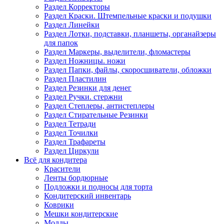
Раздел Корректоры
Раздел Краски. Штемпельные краски и подушки
Раздел Линейки
Раздел Лотки, подставки, планшеты, органайзеры
для папок
Раздел Маркеры, выделители, фломастеры
Раздел Ножницы. ножи
Раздел Папки, файлы, скоросшиватели, обложки
Раздел Пластилин
Раздел Резинки для денег
Раздел Ручки. стержни
Раздел Степлеры, антистеплеры
Раздел Стирательные Резинки
Раздел Тетради
Раздел Точилки
Раздел Трафареты
Раздел Циркули
Всё для кондитера
Красители
Ленты бордюрные
Подложки и подносы для торта
Кондитерский инвентарь
Коврики
Мешки кондитерские
Молды