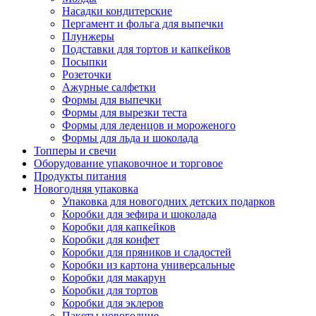
Насадки кондитерские
Пергамент и фольга для выпечки
Плунжеры
Подставки для тортов и капкейков
Посыпки
Розеточки
Ажурные салфетки
Формы для выпечки
Формы для вырезки теста
Формы для леденцов и мороженого
Формы для льда и шоколада
Топперы и свечи
Оборудование упаковочное и торговое
Продукты питания
Новогодняя упаковка
Упаковка для новогодних детских подарков
Коробки для зефира и шоколада
Коробки для капкейков
Коробки для конфет
Коробки для пряников и сладостей
Коробки из картона универсальные
Коробки для макарун
Коробки для тортов
Коробки для эклеров
Пакеты новогодние