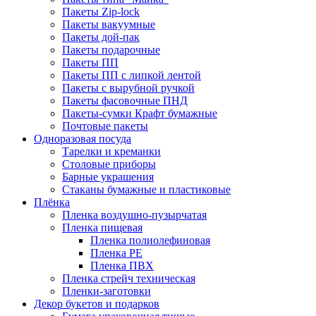
Пакеты Zip-lock
Пакеты вакуумные
Пакеты дой-пак
Пакеты подарочные
Пакеты ПП
Пакеты ПП с липкой лентой
Пакеты с вырубной ручкой
Пакеты фасовочные ПНД
Пакеты-сумки Крафт бумажные
Почтовые пакеты
Одноразовая посуда
Тарелки и креманки
Столовые приборы
Барные украшения
Стаканы бумажные и пластиковые
Плёнка
Пленка воздушно-пузырчатая
Пленка пищевая
Пленка полиолефиновая
Пленка PE
Пленка ПВХ
Пленка стрейч техническая
Пленки-заготовки
Декор букетов и подарков