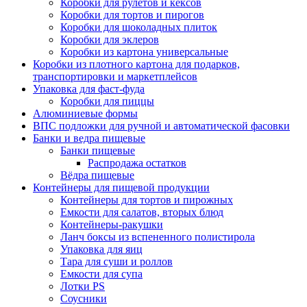
Коробки для рулетов и кексов
Коробки для тортов и пирогов
Коробки для шоколадных плиток
Коробки для эклеров
Коробки из картона универсальные
Коробки из плотного картона для подарков,
транспортировки и маркетплейсов
Упаковка для фаст-фуда
Коробки для пиццы
Алюминиевые формы
ВПС подложки для ручной и автоматической фасовки
Банки и ведра пищевые
Банки пищевые
Распродажа остатков
Вёдра пищевые
Контейнеры для пищевой продукции
Контейнеры для тортов и пирожных
Емкости для салатов, вторых блюд
Контейнеры-ракушки
Ланч боксы из вспененного полистирола
Упаковка для яиц
Тара для суши и роллов
Емкости для супа
Лотки PS
Соусники