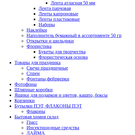
Лента атласная 50 мм
Лента парчовая
Ленты капроновые
Ленты пластиковые
Наборы
Наклейки
Наполнитель бумажный в ассортименте 50 гр
Открытки и шильдики
Флористика
Букеты для творчества
Флористическая основа
Товары для праздника
Свечи праздничные
Спреи
Фонтаны,фейрверки
Фотофоны
Шляпные коробки
Ящики для подарков и цветов, кашпо, боксы
Корзинки
Бутылки ПЭТ, ФЛАКОНЫ ПЭТ
Флаконы
Бытовая химия склад
Грасс
Инсектицидные средства
ЛАЙМА