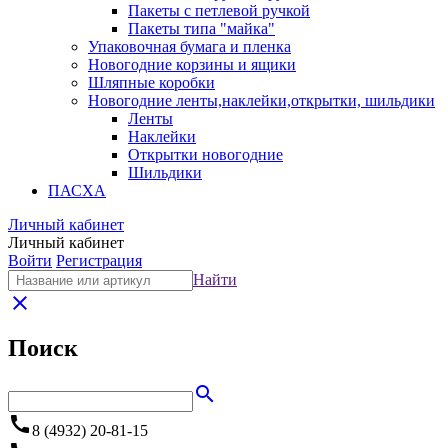
Пакеты с петлевой ручкой
Пакеты типа "майка"
Упаковочная бумага и пленка
Новогодние корзины и ящики
Шляпные коробки
Новогодние ленты,наклейки,открытки, шильдики
Ленты
Наклейки
Открытки новогодние
Шильдики
ПАСХА
Личный кабинет
Личный кабинет
Войти
Регистрация
Найти
close
Поиск
search
call
8 (4932) 20-81-15