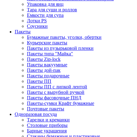
Упаковка для яиц
Тара для суши и роллов
Емкости для супа
Лотки PS
Соусники
Пакеты
Бумажные пакеты, уголки, обертки
Курьерские пакеты
Пакеты из пузырьковой пленки
Пакеты типа "Майка"
Пакеты Zip-lock
Пакеты вакуумные
Пакеты дой-пак
Пакеты подарочные
Пакеты ПП
Пакеты ПП с липкой лентой
Пакеты с вырубной ручкой
Пакеты фасовочные ПНД
Пакеты-сумки Крафт бумажные
Почтовые пакеты
Одноразовая посуда
Тарелки и креманки
Столовые приборы
Барные украшения
Стаканы бумажные и пластиковые