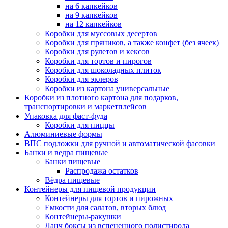
на 6 капкейков
на 9 капкейков
на 12 капкейков
Коробки для муссовых десертов
Коробки для пряников, а также конфет (без ячеек)
Коробки для рулетов и кексов
Коробки для тортов и пирогов
Коробки для шоколадных плиток
Коробки для эклеров
Коробки из картона универсальные
Коробки из плотного картона для подарков,
транспортировки и маркетплейсов
Упаковка для фаст-фуда
Коробки для пиццы
Алюминиевые формы
ВПС подложки для ручной и автоматической фасовки
Банки и ведра пищевые
Банки пищевые
Распродажа остатков
Вёдра пищевые
Контейнеры для пищевой продукции
Контейнеры для тортов и пирожных
Емкости для салатов, вторых блюд
Контейнеры-ракушки
Ланч боксы из вспененного полистирола