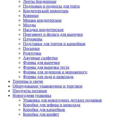
Ленты бордюрные
Подложки и подносы для торта
Кондитерский инвентарь
Коврики
Мешки кондитерские
Молды
Насадки кондитерские
Пергамент и фольга для выпечки
Плунжеры
Подставки для тортов и капкейков
Посыпки
Розеточки
Ажурные салфетки
Формы для выпечки
Формы для вырезки теста
Формы для леденцов и мороженого
Формы для льда и шоколада
Топперы и свечи
Оборудование упаковочное и торговое
Продукты питания
Новогодняя упаковка
Упаковка для новогодних детских подарков
Коробки для зефира и шоколада
Коробки для капкейков
Коробки для конфет