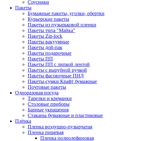
Соусники
Пакеты
Бумажные пакеты, уголки, обертки
Курьерские пакеты
Пакеты из пузырьковой пленки
Пакеты типа "Майка"
Пакеты Zip-lock
Пакеты вакуумные
Пакеты дой-пак
Пакеты подарочные
Пакеты ПП
Пакеты ПП с липкой лентой
Пакеты с вырубной ручкой
Пакеты фасовочные ПНД
Пакеты-сумки Крафт бумажные
Почтовые пакеты
Одноразовая посуда
Тарелки и креманки
Столовые приборы
Барные украшения
Стаканы бумажные и пластиковые
Плёнка
Пленка воздушно-пузырчатая
Пленка пищевая
Пленка полиолефиновая