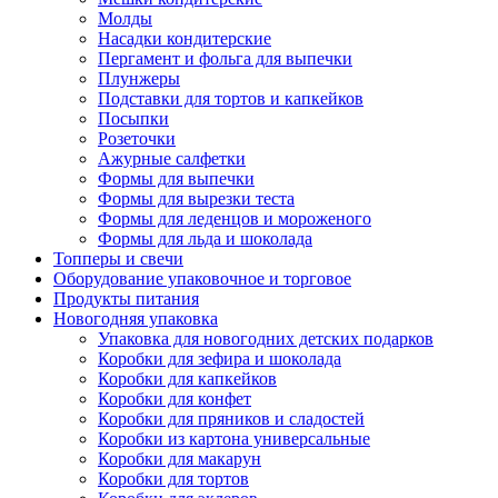
Молды
Насадки кондитерские
Пергамент и фольга для выпечки
Плунжеры
Подставки для тортов и капкейков
Посыпки
Розеточки
Ажурные салфетки
Формы для выпечки
Формы для вырезки теста
Формы для леденцов и мороженого
Формы для льда и шоколада
Топперы и свечи
Оборудование упаковочное и торговое
Продукты питания
Новогодняя упаковка
Упаковка для новогодних детских подарков
Коробки для зефира и шоколада
Коробки для капкейков
Коробки для конфет
Коробки для пряников и сладостей
Коробки из картона универсальные
Коробки для макарун
Коробки для тортов