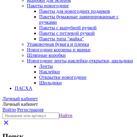
Коробки для эклеров
Пакеты новогодние
Пакеты для новогодних подарков
Пакеты бумажные ламинированные с
ручками
Пакеты с вырубной ручкой
Пакеты с петлевой ручкой
Пакеты типа "майка"
Упаковочная бумага и пленка
Новогодние корзины и ящики
Шляпные коробки
Новогодние ленты,наклейки,открытки, шильдики
Ленты
Наклейки
Открытки новогодние
Шильдики
ПАСХА
Личный кабинет
Личный кабинет
Войти
Регистрация
Найти
close
Поиск