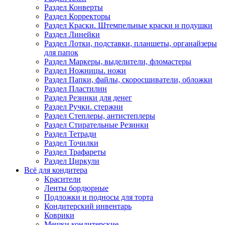
Раздел Конверты
Раздел Корректоры
Раздел Краски. Штемпельные краски и подушки
Раздел Линейки
Раздел Лотки, подставки, планшеты, органайзеры
для папок
Раздел Маркеры, выделители, фломастеры
Раздел Ножницы. ножи
Раздел Папки, файлы, скоросшиватели, обложки
Раздел Пластилин
Раздел Резинки для денег
Раздел Ручки. стержни
Раздел Степлеры, антистеплеры
Раздел Стирательные Резинки
Раздел Тетради
Раздел Точилки
Раздел Трафареты
Раздел Циркули
Всё для кондитера
Красители
Ленты бордюрные
Подложки и подносы для торта
Кондитерский инвентарь
Коврики
Мешки кондитерские