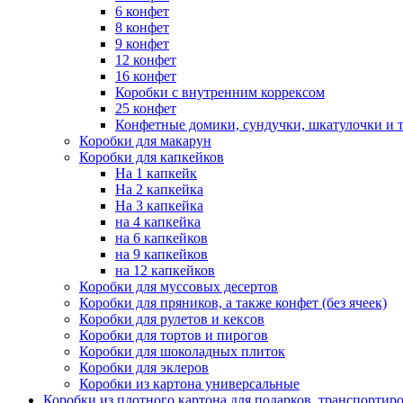
6 конфет
8 конфет
9 конфет
12 конфет
16 конфет
Коробки с внутренним коррексом
25 конфет
Конфетные домики, сундучки, шкатулочки и т
Коробки для макарун
Коробки для капкейков
На 1 капкейк
На 2 капкейка
На 3 капкейка
на 4 капкейка
на 6 капкейков
на 9 капкейков
на 12 капкейков
Коробки для муссовых десертов
Коробки для пряников, а также конфет (без ячеек)
Коробки для рулетов и кексов
Коробки для тортов и пирогов
Коробки для шоколадных плиток
Коробки для эклеров
Коробки из картона универсальные
Коробки из плотного картона для подарков, транспортир