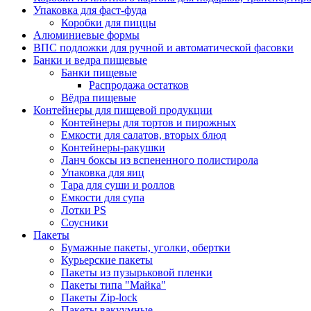
Упаковка для фаст-фуда
Коробки для пиццы
Алюминиевые формы
ВПС подложки для ручной и автоматической фасовки
Банки и ведра пищевые
Банки пищевые
Распродажа остатков
Вёдра пищевые
Контейнеры для пищевой продукции
Контейнеры для тортов и пирожных
Емкости для салатов, вторых блюд
Контейнеры-ракушки
Ланч боксы из вспененного полистирола
Упаковка для яиц
Тара для суши и роллов
Емкости для супа
Лотки PS
Соусники
Пакеты
Бумажные пакеты, уголки, обертки
Курьерские пакеты
Пакеты из пузырьковой пленки
Пакеты типа "Майка"
Пакеты Zip-lock
Пакеты вакуумные