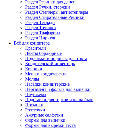
Раздел Резинки для денег
Раздел Ручки. стержни
Раздел Степлеры, антистеплеры
Раздел Стирательные Резинки
Раздел Тетради
Раздел Точилки
Раздел Трафареты
Раздел Циркули
Всё для кондитера
Красители
Ленты бордюрные
Подложки и подносы для торта
Кондитерский инвентарь
Коврики
Мешки кондитерские
Молды
Насадки кондитерские
Пергамент и фольга для выпечки
Плунжеры
Подставки для тортов и капкейков
Посыпки
Розеточки
Ажурные салфетки
Формы для выпечки
Формы для вырезки теста