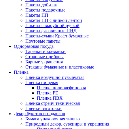
Пакеты дой-пак
Пакеты подарочные
Пакеты ПП
Пакеты ПП с липкой лентой
Пакеты с вырубной ручкой
Пакеты фасовочные ПНД
Пакеты-сумки Крафт бумажные
Почтовые пакеты
Одноразовая посуда
Тарелки и креманки
Столовые приборы
Барные украшения
Стаканы бумажные и пластиковые
Плёнка
Пленка воздушно-пузырчатая
Пленка пищевая
Пленка полиолефиновая
Пленка PE
Пленка ПВХ
Пленка стрейч техническая
Пленки-заготовки
Декор букетов и подарков
Бумага упаковочная тишью
Природный декор, сувениры и украшения