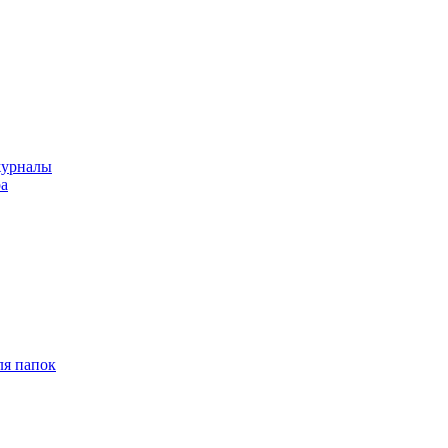
журналы
ра
ля папок