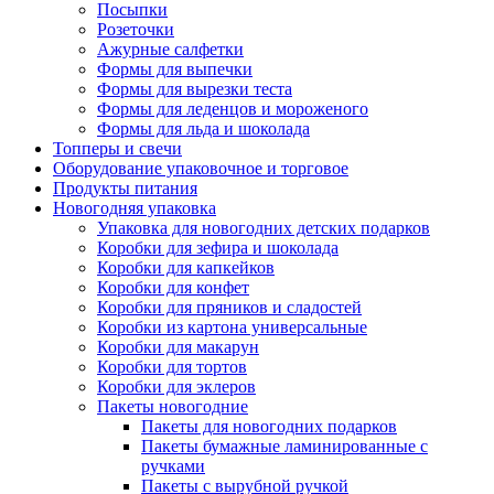
Посыпки
Розеточки
Ажурные салфетки
Формы для выпечки
Формы для вырезки теста
Формы для леденцов и мороженого
Формы для льда и шоколада
Топперы и свечи
Оборудование упаковочное и торговое
Продукты питания
Новогодняя упаковка
Упаковка для новогодних детских подарков
Коробки для зефира и шоколада
Коробки для капкейков
Коробки для конфет
Коробки для пряников и сладостей
Коробки из картона универсальные
Коробки для макарун
Коробки для тортов
Коробки для эклеров
Пакеты новогодние
Пакеты для новогодних подарков
Пакеты бумажные ламинированные с
ручками
Пакеты с вырубной ручкой