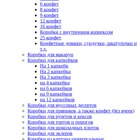
6 конфет
8 конфет
9 конфет
12 конфет
16 конфет
Коробки с внутренним коррексом
25 конфет
Конфетные домики, сундучки, шкатулочки и
т.д.
Коробки для макарун
Коробки для капкейков
На 1 капкейк
На 2 капкейка
На 3 капкейка
на 4 капкейка
на 6 капкейков
на 9 капкейков
на 12 капкейков
Коробки для муссовых десертов
Коробки для пряников, а также конфет (без ячеек)
Коробки для рулетов и кексов
Коробки для тортов и пирогов
Коробки для шоколадных плиток
Коробки для эклеров
Коробки из картона универсальные