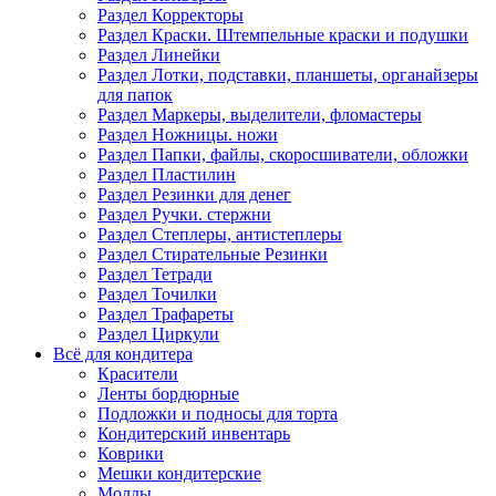
Раздел Корректоры
Раздел Краски. Штемпельные краски и подушки
Раздел Линейки
Раздел Лотки, подставки, планшеты, органайзеры
для папок
Раздел Маркеры, выделители, фломастеры
Раздел Ножницы. ножи
Раздел Папки, файлы, скоросшиватели, обложки
Раздел Пластилин
Раздел Резинки для денег
Раздел Ручки. стержни
Раздел Степлеры, антистеплеры
Раздел Стирательные Резинки
Раздел Тетради
Раздел Точилки
Раздел Трафареты
Раздел Циркули
Всё для кондитера
Красители
Ленты бордюрные
Подложки и подносы для торта
Кондитерский инвентарь
Коврики
Мешки кондитерские
Молды