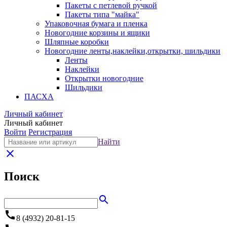
Пакеты с петлевой ручкой
Пакеты типа "майка"
Упаковочная бумага и пленка
Новогодние корзины и ящики
Шляпные коробки
Новогодние ленты,наклейки,открытки, шильдики
Ленты
Наклейки
Открытки новогодние
Шильдики
ПАСХА
Личный кабинет
Личный кабинет
Войти
Регистрация
Найти
close
Поиск
search
call
8 (4932) 20-81-15