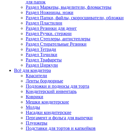
для папок
Раздел Маркеры, выделители, фломастеры
Раздел Ножницы. ножи
Раздел Папки, файлы, скоросшиватели, обложки
Раздел Пластилин
Раздел Резинки для денег
Раздел Ручки. стержни
Раздел Степлеры, антистеплеры
Раздел Стирательные Резинки
Раздел Тетради
Раздел Точилки
Раздел Трафареты
Раздел Циркули
Всё для кондитера
Красители
Ленты бордюрные
Подложки и подносы для торта
Кондитерский инвентарь
Коврики
Мешки кондитерские
Молды
Насадки кондитерские
Пергамент и фольга для выпечки
Плунжеры
Подставки для тортов и капкейков