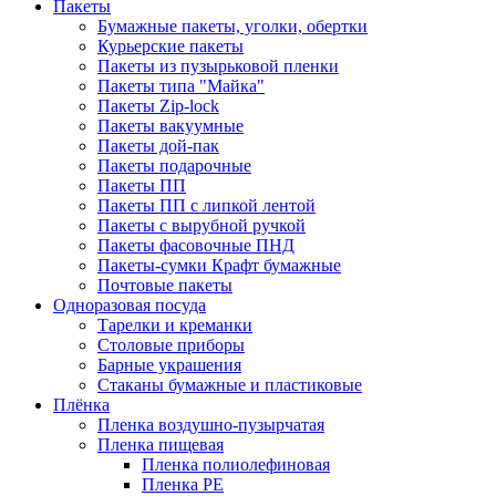
Пакеты
Бумажные пакеты, уголки, обертки
Курьерские пакеты
Пакеты из пузырьковой пленки
Пакеты типа "Майка"
Пакеты Zip-lock
Пакеты вакуумные
Пакеты дой-пак
Пакеты подарочные
Пакеты ПП
Пакеты ПП с липкой лентой
Пакеты с вырубной ручкой
Пакеты фасовочные ПНД
Пакеты-сумки Крафт бумажные
Почтовые пакеты
Одноразовая посуда
Тарелки и креманки
Столовые приборы
Барные украшения
Стаканы бумажные и пластиковые
Плёнка
Пленка воздушно-пузырчатая
Пленка пищевая
Пленка полиолефиновая
Пленка PE