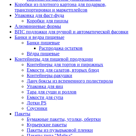
Коробки из плотного картона для подарков,
транспортировки и маркетплейсов
Упаковка для фаст-фуда
Коробки для пиццы
Алюминиевые формы
ВПС подложки для ручной и автоматической фасовки
Банки и ведра пищевые
Банки пищевые
Распродажа остатков
Вёдра пищевые
Контейнеры для пищевой продукции
Контейнеры для тортов и пирожных
Емкости для салатов, вторых блюд
Контейнеры-ракушки
Ланч боксы из вспененного полистирола
Упаковка для яиц
Тара для суши и роллов
Емкости для супа
Лотки PS
Соусники
Пакеты
Бумажные пакеты, уголки, обертки
Курьерские пакеты
Пакеты из пузырьковой пленки
Пакеты типа "Майка"