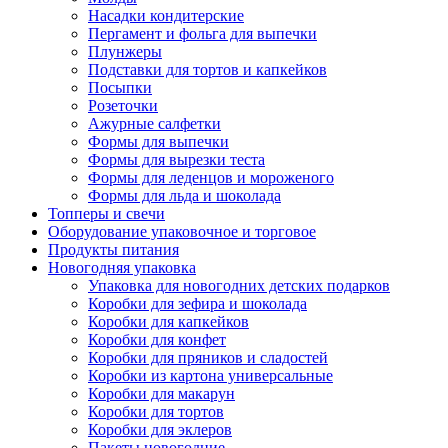
Насадки кондитерские
Пергамент и фольга для выпечки
Плунжеры
Подставки для тортов и капкейков
Посыпки
Розеточки
Ажурные салфетки
Формы для выпечки
Формы для вырезки теста
Формы для леденцов и мороженого
Формы для льда и шоколада
Топперы и свечи
Оборудование упаковочное и торговое
Продукты питания
Новогодняя упаковка
Упаковка для новогодних детских подарков
Коробки для зефира и шоколада
Коробки для капкейков
Коробки для конфет
Коробки для пряников и сладостей
Коробки из картона универсальные
Коробки для макарун
Коробки для тортов
Коробки для эклеров
Пакеты новогодние