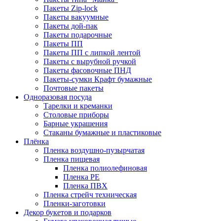
Пакеты Zip-lock
Пакеты вакуумные
Пакеты дой-пак
Пакеты подарочные
Пакеты ПП
Пакеты ПП с липкой лентой
Пакеты с вырубной ручкой
Пакеты фасовочные ПНД
Пакеты-сумки Крафт бумажные
Почтовые пакеты
Одноразовая посуда
Тарелки и креманки
Столовые приборы
Барные украшения
Стаканы бумажные и пластиковые
Плёнка
Пленка воздушно-пузырчатая
Пленка пищевая
Пленка полиолефиновая
Пленка PE
Пленка ПВХ
Пленка стрейч техническая
Пленки-заготовки
Декор букетов и подарков