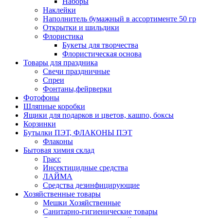
Наборы
Наклейки
Наполнитель бумажный в ассортименте 50 гр
Открытки и шильдики
Флористика
Букеты для творчества
Флористическая основа
Товары для праздника
Свечи праздничные
Спреи
Фонтаны,фейрверки
Фотофоны
Шляпные коробки
Ящики для подарков и цветов, кашпо, боксы
Корзинки
Бутылки ПЭТ, ФЛАКОНЫ ПЭТ
Флаконы
Бытовая химия склад
Грасс
Инсектицидные средства
ЛАЙМА
Средства дезинфицирующие
Хозяйственные товары
Мешки Хозяйственные
Санитарно-гигиенические товары