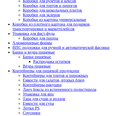
Коробки для рулетов и кексов
Коробки для тортов и пирогов
Коробки для шоколадных плиток
Коробки для эклеров
Коробки из картона универсальные
Коробки из плотного картона для подарков,
транспортировки и маркетплейсов
Упаковка для фаст-фуда
Коробки для пиццы
Алюминиевые формы
ВПС подложки для ручной и автоматической фасовки
Банки и ведра пищевые
Банки пищевые
Распродажа остатков
Вёдра пищевые
Контейнеры для пищевой продукции
Контейнеры для тортов и пирожных
Емкости для салатов, вторых блюд
Контейнеры-ракушки
Ланч боксы из вспененного полистирола
Упаковка для яиц
Тара для суши и роллов
Емкости для супа
Лотки PS
Соусники