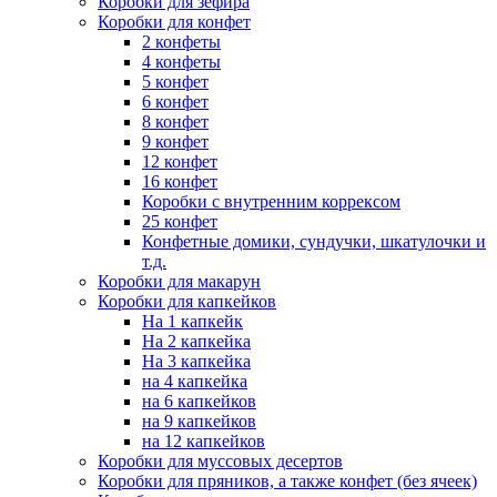
Коробки для зефира
Коробки для конфет
2 конфеты
4 конфеты
5 конфет
6 конфет
8 конфет
9 конфет
12 конфет
16 конфет
Коробки с внутренним коррексом
25 конфет
Конфетные домики, сундучки, шкатулочки и
т.д.
Коробки для макарун
Коробки для капкейков
На 1 капкейк
На 2 капкейка
На 3 капкейка
на 4 капкейка
на 6 капкейков
на 9 капкейков
на 12 капкейков
Коробки для муссовых десертов
Коробки для пряников, а также конфет (без ячеек)