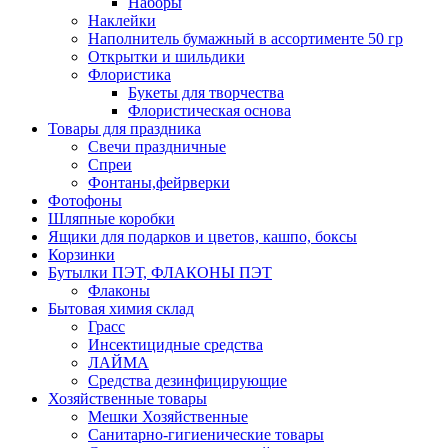
Наборы
Наклейки
Наполнитель бумажный в ассортименте 50 гр
Открытки и шильдики
Флористика
Букеты для творчества
Флористическая основа
Товары для праздника
Свечи праздничные
Спреи
Фонтаны,фейрверки
Фотофоны
Шляпные коробки
Ящики для подарков и цветов, кашпо, боксы
Корзинки
Бутылки ПЭТ, ФЛАКОНЫ ПЭТ
Флаконы
Бытовая химия склад
Грасс
Инсектицидные средства
ЛАЙМА
Средства дезинфицирующие
Хозяйственные товары
Мешки Хозяйственные
Санитарно-гигиенические товары