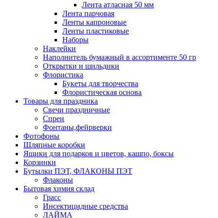
Лента атласная 50 мм
Лента парчовая
Ленты капроновые
Ленты пластиковые
Наборы
Наклейки
Наполнитель бумажный в ассортименте 50 гр
Открытки и шильдики
Флористика
Букеты для творчества
Флористическая основа
Товары для праздника
Свечи праздничные
Спреи
Фонтаны,фейрверки
Фотофоны
Шляпные коробки
Ящики для подарков и цветов, кашпо, боксы
Корзинки
Бутылки ПЭТ, ФЛАКОНЫ ПЭТ
Флаконы
Бытовая химия склад
Грасс
Инсектицидные средства
ЛАЙМА