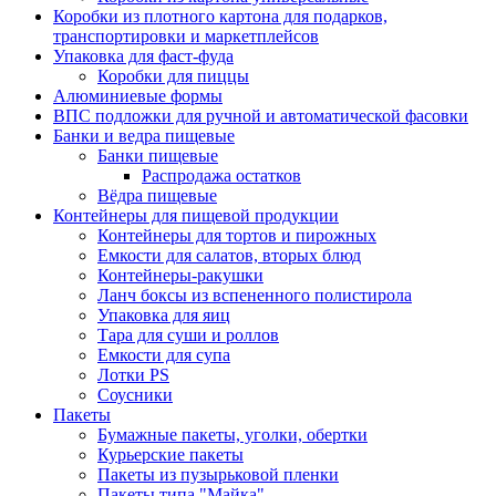
Коробки из плотного картона для подарков,
транспортировки и маркетплейсов
Упаковка для фаст-фуда
Коробки для пиццы
Алюминиевые формы
ВПС подложки для ручной и автоматической фасовки
Банки и ведра пищевые
Банки пищевые
Распродажа остатков
Вёдра пищевые
Контейнеры для пищевой продукции
Контейнеры для тортов и пирожных
Емкости для салатов, вторых блюд
Контейнеры-ракушки
Ланч боксы из вспененного полистирола
Упаковка для яиц
Тара для суши и роллов
Емкости для супа
Лотки PS
Соусники
Пакеты
Бумажные пакеты, уголки, обертки
Курьерские пакеты
Пакеты из пузырьковой пленки
Пакеты типа "Майка"