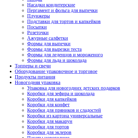
Насадки кондитерские
Пергамент и фольга для выпечки
Плунжеры
Подставки для тортов и капкейков
Посыпки
Розеточки
Ажурные салфетки
Формы для выпечки
Формы для вырезки теста
Формы для леденцов и мороженого
Формы для льда и шоколада
Топперы и свечи
Оборудование упаковочное и торговое
Продукты питания
Новогодняя упаковка
Упаковка для новогодних детских подарков
Коробки для зефира и шоколада
Коробки для капкейков
Коробки для конфет
Коробки для пряников и сладостей
Коробки из картона универсальные
Коробки для макарун
Коробки для тортов
Коробки для эклеров
Пакеты новогодние