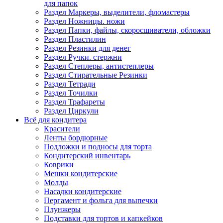
для папок
Раздел Маркеры, выделители, фломастеры
Раздел Ножницы. ножи
Раздел Папки, файлы, скоросшиватели, обложки
Раздел Пластилин
Раздел Резинки для денег
Раздел Ручки. стержни
Раздел Степлеры, антистеплеры
Раздел Стирательные Резинки
Раздел Тетради
Раздел Точилки
Раздел Трафареты
Раздел Циркули
Всё для кондитера
Красители
Ленты бордюрные
Подложки и подносы для торта
Кондитерский инвентарь
Коврики
Мешки кондитерские
Молды
Насадки кондитерские
Пергамент и фольга для выпечки
Плунжеры
Подставки для тортов и капкейков