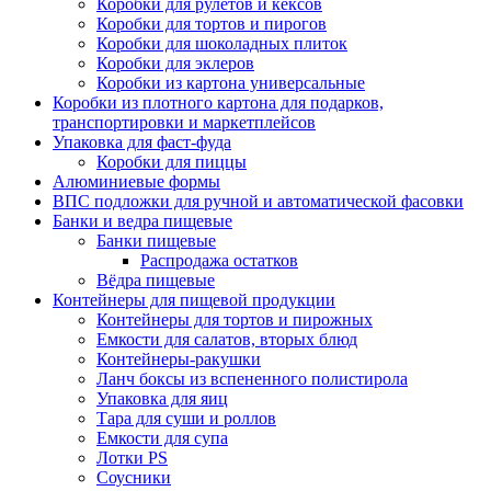
Коробки для рулетов и кексов
Коробки для тортов и пирогов
Коробки для шоколадных плиток
Коробки для эклеров
Коробки из картона универсальные
Коробки из плотного картона для подарков,
транспортировки и маркетплейсов
Упаковка для фаст-фуда
Коробки для пиццы
Алюминиевые формы
ВПС подложки для ручной и автоматической фасовки
Банки и ведра пищевые
Банки пищевые
Распродажа остатков
Вёдра пищевые
Контейнеры для пищевой продукции
Контейнеры для тортов и пирожных
Емкости для салатов, вторых блюд
Контейнеры-ракушки
Ланч боксы из вспененного полистирола
Упаковка для яиц
Тара для суши и роллов
Емкости для супа
Лотки PS
Соусники