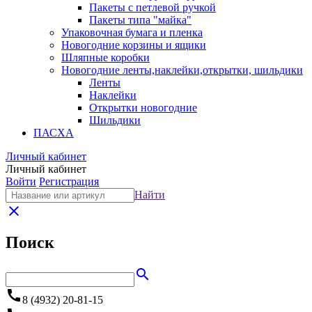
Пакеты с петлевой ручкой
Пакеты типа "майка"
Упаковочная бумага и пленка
Новогодние корзины и ящики
Шляпные коробки
Новогодние ленты,наклейки,открытки, шильдики
Ленты
Наклейки
Открытки новогодние
Шильдики
ПАСХА
Личный кабинет
Личный кабинет
Войти
Регистрация
Найти
close
Поиск
search
call
8 (4932) 20-81-15