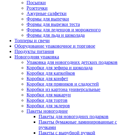
Посыпки
Розеточки
Ажурные салфетки
Формы для выпечки
Формы для вырезки теста
Формы для леденцов и мороженого
Формы для льда и шоколада
Топперы и свечи
Оборудование упаковочное и торговое
Продукты питания
Новогодняя упаковка
Упаковка для новогодних детских подарков
Коробки для зефира и шоколада
Коробки для капкейков
Коробки для конфет
Коробки для пряников и сладостей
Коробки из картона универсальные
Коробки для макарун
Коробки для тортов
Коробки для эклеров
Пакеты новогодние
Пакеты для новогодних подарков
Пакеты бумажные ламинированные с
ручками
Пакеты с вырубной ручкой