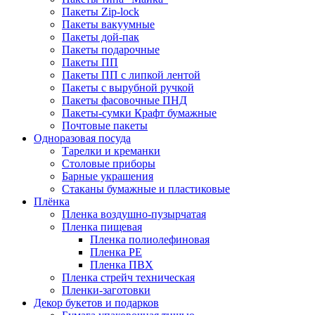
Пакеты Zip-lock
Пакеты вакуумные
Пакеты дой-пак
Пакеты подарочные
Пакеты ПП
Пакеты ПП с липкой лентой
Пакеты с вырубной ручкой
Пакеты фасовочные ПНД
Пакеты-сумки Крафт бумажные
Почтовые пакеты
Одноразовая посуда
Тарелки и креманки
Столовые приборы
Барные украшения
Стаканы бумажные и пластиковые
Плёнка
Пленка воздушно-пузырчатая
Пленка пищевая
Пленка полиолефиновая
Пленка PE
Пленка ПВХ
Пленка стрейч техническая
Пленки-заготовки
Декор букетов и подарков