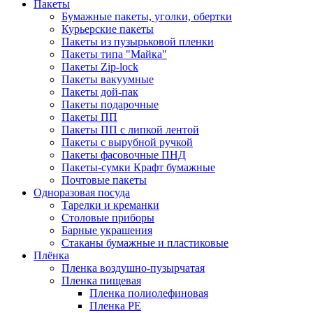
Пакеты
Бумажные пакеты, уголки, обертки
Курьерские пакеты
Пакеты из пузырьковой пленки
Пакеты типа "Майка"
Пакеты Zip-lock
Пакеты вакуумные
Пакеты дой-пак
Пакеты подарочные
Пакеты ПП
Пакеты ПП с липкой лентой
Пакеты с вырубной ручкой
Пакеты фасовочные ПНД
Пакеты-сумки Крафт бумажные
Почтовые пакеты
Одноразовая посуда
Тарелки и креманки
Столовые приборы
Барные украшения
Стаканы бумажные и пластиковые
Плёнка
Пленка воздушно-пузырчатая
Пленка пищевая
Пленка полиолефиновая
Пленка PE