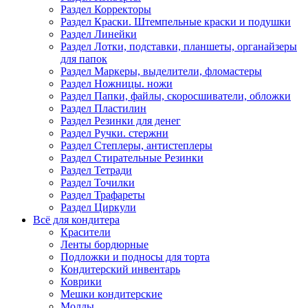
Раздел Корректоры
Раздел Краски. Штемпельные краски и подушки
Раздел Линейки
Раздел Лотки, подставки, планшеты, органайзеры
для папок
Раздел Маркеры, выделители, фломастеры
Раздел Ножницы. ножи
Раздел Папки, файлы, скоросшиватели, обложки
Раздел Пластилин
Раздел Резинки для денег
Раздел Ручки. стержни
Раздел Степлеры, антистеплеры
Раздел Стирательные Резинки
Раздел Тетради
Раздел Точилки
Раздел Трафареты
Раздел Циркули
Всё для кондитера
Красители
Ленты бордюрные
Подложки и подносы для торта
Кондитерский инвентарь
Коврики
Мешки кондитерские
Молды