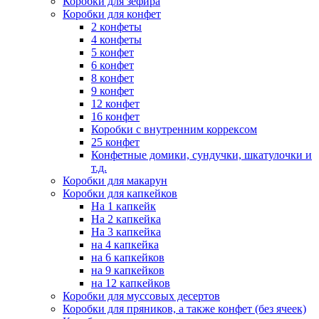
Коробки для зефира
Коробки для конфет
2 конфеты
4 конфеты
5 конфет
6 конфет
8 конфет
9 конфет
12 конфет
16 конфет
Коробки с внутренним коррексом
25 конфет
Конфетные домики, сундучки, шкатулочки и
т.д.
Коробки для макарун
Коробки для капкейков
На 1 капкейк
На 2 капкейка
На 3 капкейка
на 4 капкейка
на 6 капкейков
на 9 капкейков
на 12 капкейков
Коробки для муссовых десертов
Коробки для пряников, а также конфет (без ячеек)