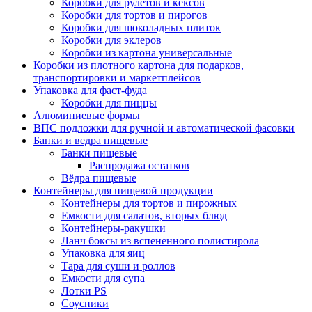
Коробки для рулетов и кексов
Коробки для тортов и пирогов
Коробки для шоколадных плиток
Коробки для эклеров
Коробки из картона универсальные
Коробки из плотного картона для подарков,
транспортировки и маркетплейсов
Упаковка для фаст-фуда
Коробки для пиццы
Алюминиевые формы
ВПС подложки для ручной и автоматической фасовки
Банки и ведра пищевые
Банки пищевые
Распродажа остатков
Вёдра пищевые
Контейнеры для пищевой продукции
Контейнеры для тортов и пирожных
Емкости для салатов, вторых блюд
Контейнеры-ракушки
Ланч боксы из вспененного полистирола
Упаковка для яиц
Тара для суши и роллов
Емкости для супа
Лотки PS
Соусники