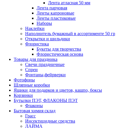
Лента атласная 50 мм
Лента парчовая
Ленты капроновые
Ленты пластиковые
Наборы
Наклейки
Наполнитель бумажный в ассортименте 50 гр
Открытки и шильдики
Флористика
Букеты для творчества
Флористическая основа
Товары для праздника
Свечи праздничные
Спреи
Фонтаны,фейрверки
Фотофоны
Шляпные коробки
Ящики для подарков и цветов, кашпо, боксы
Корзинки
Бутылки ПЭТ, ФЛАКОНЫ ПЭТ
Флаконы
Бытовая химия склад
Грасс
Инсектицидные средства
ЛАЙМА