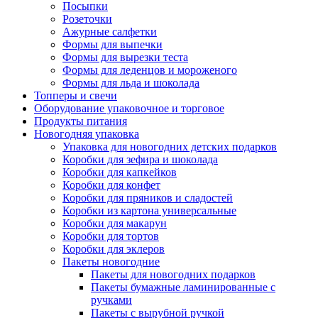
Посыпки
Розеточки
Ажурные салфетки
Формы для выпечки
Формы для вырезки теста
Формы для леденцов и мороженого
Формы для льда и шоколада
Топперы и свечи
Оборудование упаковочное и торговое
Продукты питания
Новогодняя упаковка
Упаковка для новогодних детских подарков
Коробки для зефира и шоколада
Коробки для капкейков
Коробки для конфет
Коробки для пряников и сладостей
Коробки из картона универсальные
Коробки для макарун
Коробки для тортов
Коробки для эклеров
Пакеты новогодние
Пакеты для новогодних подарков
Пакеты бумажные ламинированные с
ручками
Пакеты с вырубной ручкой