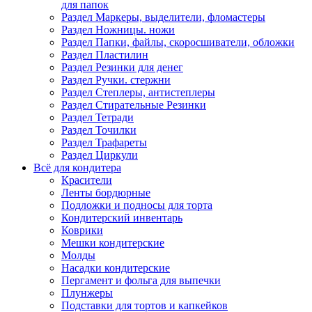
для папок
Раздел Маркеры, выделители, фломастеры
Раздел Ножницы. ножи
Раздел Папки, файлы, скоросшиватели, обложки
Раздел Пластилин
Раздел Резинки для денег
Раздел Ручки. стержни
Раздел Степлеры, антистеплеры
Раздел Стирательные Резинки
Раздел Тетради
Раздел Точилки
Раздел Трафареты
Раздел Циркули
Всё для кондитера
Красители
Ленты бордюрные
Подложки и подносы для торта
Кондитерский инвентарь
Коврики
Мешки кондитерские
Молды
Насадки кондитерские
Пергамент и фольга для выпечки
Плунжеры
Подставки для тортов и капкейков