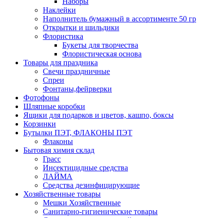
Наборы
Наклейки
Наполнитель бумажный в ассортименте 50 гр
Открытки и шильдики
Флористика
Букеты для творчества
Флористическая основа
Товары для праздника
Свечи праздничные
Спреи
Фонтаны,фейрверки
Фотофоны
Шляпные коробки
Ящики для подарков и цветов, кашпо, боксы
Корзинки
Бутылки ПЭТ, ФЛАКОНЫ ПЭТ
Флаконы
Бытовая химия склад
Грасс
Инсектицидные средства
ЛАЙМА
Средства дезинфицирующие
Хозяйственные товары
Мешки Хозяйственные
Санитарно-гигиенические товары