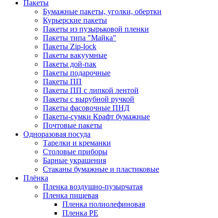
Пакеты
Бумажные пакеты, уголки, обертки
Курьерские пакеты
Пакеты из пузырьковой пленки
Пакеты типа "Майка"
Пакеты Zip-lock
Пакеты вакуумные
Пакеты дой-пак
Пакеты подарочные
Пакеты ПП
Пакеты ПП с липкой лентой
Пакеты с вырубной ручкой
Пакеты фасовочные ПНД
Пакеты-сумки Крафт бумажные
Почтовые пакеты
Одноразовая посуда
Тарелки и креманки
Столовые приборы
Барные украшения
Стаканы бумажные и пластиковые
Плёнка
Пленка воздушно-пузырчатая
Пленка пищевая
Пленка полиолефиновая
Пленка PE