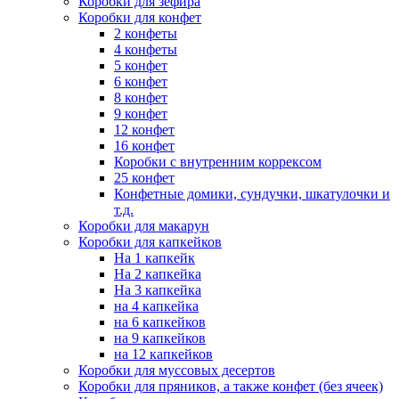
Коробки для зефира
Коробки для конфет
2 конфеты
4 конфеты
5 конфет
6 конфет
8 конфет
9 конфет
12 конфет
16 конфет
Коробки с внутренним коррексом
25 конфет
Конфетные домики, сундучки, шкатулочки и
т.д.
Коробки для макарун
Коробки для капкейков
На 1 капкейк
На 2 капкейка
На 3 капкейка
на 4 капкейка
на 6 капкейков
на 9 капкейков
на 12 капкейков
Коробки для муссовых десертов
Коробки для пряников, а также конфет (без ячеек)