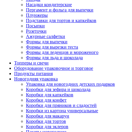
Насадки кондитерские
Пергамент и фольга для выпечки
Плунжеры
Подставки для тортов и капкейков
Посыпки
Розеточки
Ажурные салфетки
Формы для выпечки
Формы для вырезки теста
Формы для леденцов и мороженого
Формы для льда и шоколада
Топперы и свечи
Оборудование упаковочное и торговое
Продукты питания
Новогодняя упаковка
Упаковка для новогодних детских подарков
Коробки для зефира и шоколада
Коробки для капкейков
Коробки для конфет
Коробки для пряников и сладостей
Коробки из картона универсальные
Коробки для макарун
Коробки для тортов
Коробки для эклеров
Пакеты новогодние