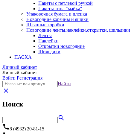
Пакеты с петлевой ручкой
Пакеты типа "майка"
Упаковочная бумага и пленка
Новогодние корзины и ящики
Шляпные коробки
Новогодние ленты,наклейки,открытки, шильдики
Ленты
Наклейки
Открытки новогодние
Шильдики
ПАСХА
Личный кабинет
Личный кабинет
Войти
Регистрация
Найти
close
Поиск
search
call
8 (4932) 20-81-15