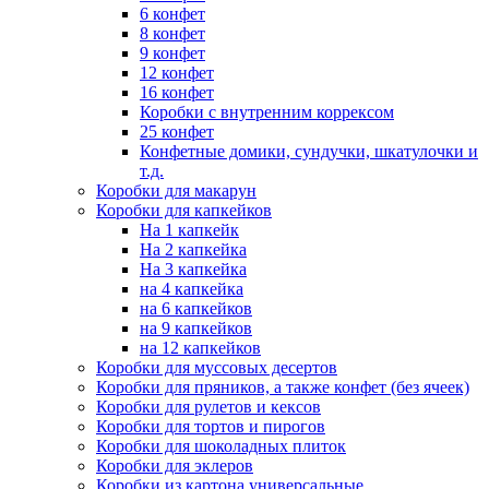
6 конфет
8 конфет
9 конфет
12 конфет
16 конфет
Коробки с внутренним коррексом
25 конфет
Конфетные домики, сундучки, шкатулочки и
т.д.
Коробки для макарун
Коробки для капкейков
На 1 капкейк
На 2 капкейка
На 3 капкейка
на 4 капкейка
на 6 капкейков
на 9 капкейков
на 12 капкейков
Коробки для муссовых десертов
Коробки для пряников, а также конфет (без ячеек)
Коробки для рулетов и кексов
Коробки для тортов и пирогов
Коробки для шоколадных плиток
Коробки для эклеров
Коробки из картона универсальные