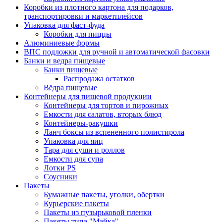
Коробки из плотного картона для подарков,
транспортировки и маркетплейсов
Упаковка для фаст-фуда
Коробки для пиццы
Алюминиевые формы
ВПС подложки для ручной и автоматической фасовки
Банки и ведра пищевые
Банки пищевые
Распродажа остатков
Вёдра пищевые
Контейнеры для пищевой продукции
Контейнеры для тортов и пирожных
Емкости для салатов, вторых блюд
Контейнеры-ракушки
Ланч боксы из вспененного полистирола
Упаковка для яиц
Тара для суши и роллов
Емкости для супа
Лотки PS
Соусники
Пакеты
Бумажные пакеты, уголки, обертки
Курьерские пакеты
Пакеты из пузырьковой пленки
Пакеты типа "Майка"