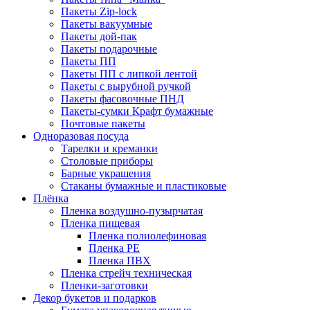
Пакеты Zip-lock
Пакеты вакуумные
Пакеты дой-пак
Пакеты подарочные
Пакеты ПП
Пакеты ПП с липкой лентой
Пакеты с вырубной ручкой
Пакеты фасовочные ПНД
Пакеты-сумки Крафт бумажные
Почтовые пакеты
Одноразовая посуда
Тарелки и креманки
Столовые приборы
Барные украшения
Стаканы бумажные и пластиковые
Плёнка
Пленка воздушно-пузырчатая
Пленка пищевая
Пленка полиолефиновая
Пленка PE
Пленка ПВХ
Пленка стрейч техническая
Пленки-заготовки
Декор букетов и подарков