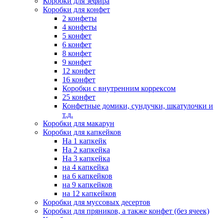
Коробки для зефира
Коробки для конфет
2 конфеты
4 конфеты
5 конфет
6 конфет
8 конфет
9 конфет
12 конфет
16 конфет
Коробки с внутренним коррексом
25 конфет
Конфетные домики, сундучки, шкатулочки и
т.д.
Коробки для макарун
Коробки для капкейков
На 1 капкейк
На 2 капкейка
На 3 капкейка
на 4 капкейка
на 6 капкейков
на 9 капкейков
на 12 капкейков
Коробки для муссовых десертов
Коробки для пряников, а также конфет (без ячеек)