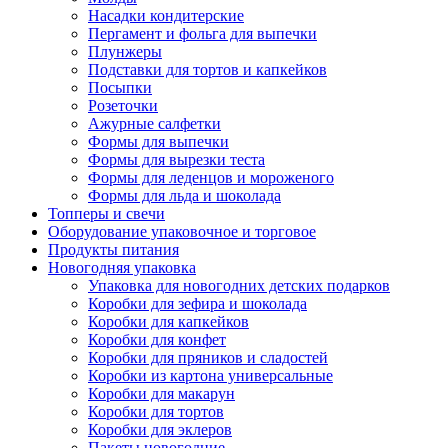
Насадки кондитерские
Пергамент и фольга для выпечки
Плунжеры
Подставки для тортов и капкейков
Посыпки
Розеточки
Ажурные салфетки
Формы для выпечки
Формы для вырезки теста
Формы для леденцов и мороженого
Формы для льда и шоколада
Топперы и свечи
Оборудование упаковочное и торговое
Продукты питания
Новогодняя упаковка
Упаковка для новогодних детских подарков
Коробки для зефира и шоколада
Коробки для капкейков
Коробки для конфет
Коробки для пряников и сладостей
Коробки из картона универсальные
Коробки для макарун
Коробки для тортов
Коробки для эклеров
Пакеты новогодние