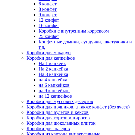
6 конфет
8 конфет
9 конфет
12 конфет
16 конфет
Коробки с внутренним коррексом
25 конфет
Конфетные домики, сундучки, шкатулочки и
т.д.
Коробки для макарун
Коробки для капкейков
На 1 капкейк
На 2 капкейка
На 3 капкейка
на 4 капкейка
на 6 капкейков
на 9 капкейков
на 12 капкейков
Коробки для муссовых десертов
Коробки для пряников, а также конфет (без ячеек)
Коробки для рулетов и кексов
Коробки для тортов и пирогов
Коробки для шоколадных плиток
Коробки для эклеров
Коробки из картона универсальные