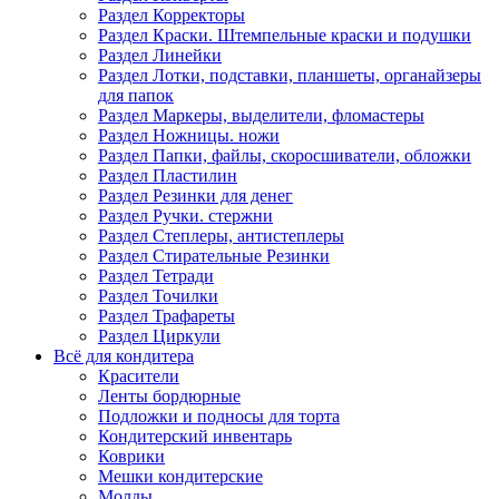
Раздел Корректоры
Раздел Краски. Штемпельные краски и подушки
Раздел Линейки
Раздел Лотки, подставки, планшеты, органайзеры
для папок
Раздел Маркеры, выделители, фломастеры
Раздел Ножницы. ножи
Раздел Папки, файлы, скоросшиватели, обложки
Раздел Пластилин
Раздел Резинки для денег
Раздел Ручки. стержни
Раздел Степлеры, антистеплеры
Раздел Стирательные Резинки
Раздел Тетради
Раздел Точилки
Раздел Трафареты
Раздел Циркули
Всё для кондитера
Красители
Ленты бордюрные
Подложки и подносы для торта
Кондитерский инвентарь
Коврики
Мешки кондитерские
Молды