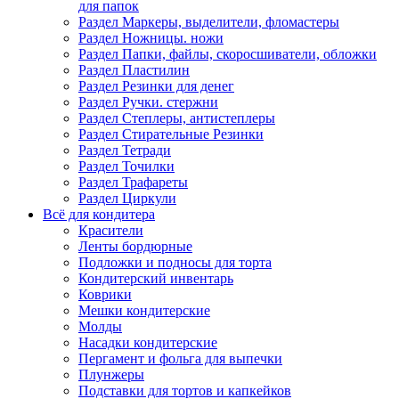
для папок
Раздел Маркеры, выделители, фломастеры
Раздел Ножницы. ножи
Раздел Папки, файлы, скоросшиватели, обложки
Раздел Пластилин
Раздел Резинки для денег
Раздел Ручки. стержни
Раздел Степлеры, антистеплеры
Раздел Стирательные Резинки
Раздел Тетради
Раздел Точилки
Раздел Трафареты
Раздел Циркули
Всё для кондитера
Красители
Ленты бордюрные
Подложки и подносы для торта
Кондитерский инвентарь
Коврики
Мешки кондитерские
Молды
Насадки кондитерские
Пергамент и фольга для выпечки
Плунжеры
Подставки для тортов и капкейков