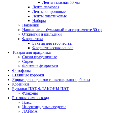
Лента атласная 50 мм
Лента парчовая
Ленты капроновые
Ленты пластиковые
Наборы
Наклейки
Наполнитель бумажный в ассортименте 50 гр
Открытки и шильдики
Флористика
Букеты для творчества
Флористическая основа
Товары для праздника
Свечи праздничные
Спреи
Фонтаны,фейрверки
Фотофоны
Шляпные коробки
Ящики для подарков и цветов, кашпо, боксы
Корзинки
Бутылки ПЭТ, ФЛАКОНЫ ПЭТ
Флаконы
Бытовая химия склад
Грасс
Инсектицидные средства
ЛАЙМА