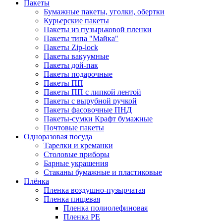
Пакеты
Бумажные пакеты, уголки, обертки
Курьерские пакеты
Пакеты из пузырьковой пленки
Пакеты типа "Майка"
Пакеты Zip-lock
Пакеты вакуумные
Пакеты дой-пак
Пакеты подарочные
Пакеты ПП
Пакеты ПП с липкой лентой
Пакеты с вырубной ручкой
Пакеты фасовочные ПНД
Пакеты-сумки Крафт бумажные
Почтовые пакеты
Одноразовая посуда
Тарелки и креманки
Столовые приборы
Барные украшения
Стаканы бумажные и пластиковые
Плёнка
Пленка воздушно-пузырчатая
Пленка пищевая
Пленка полиолефиновая
Пленка PE