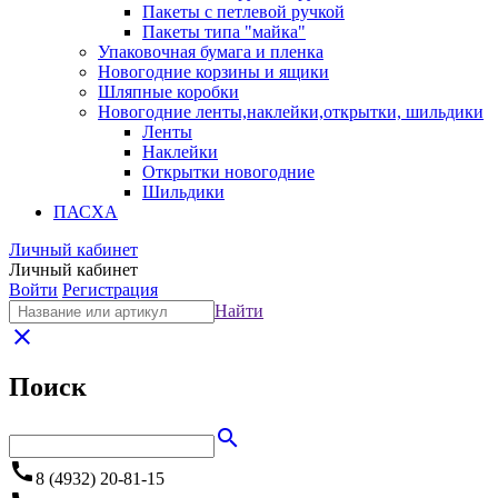
Пакеты с петлевой ручкой
Пакеты типа "майка"
Упаковочная бумага и пленка
Новогодние корзины и ящики
Шляпные коробки
Новогодние ленты,наклейки,открытки, шильдики
Ленты
Наклейки
Открытки новогодние
Шильдики
ПАСХА
Личный кабинет
Личный кабинет
Войти
Регистрация
Найти
close
Поиск
search
call
8 (4932) 20-81-15