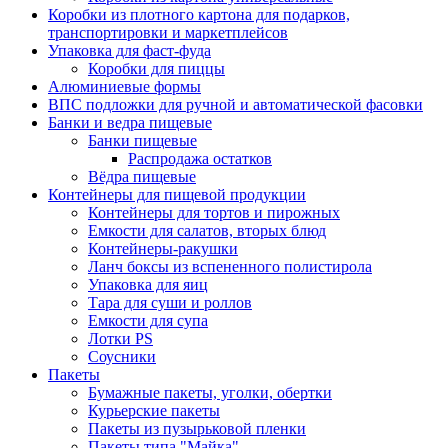
Коробки из плотного картона для подарков,
транспортировки и маркетплейсов
Упаковка для фаст-фуда
Коробки для пиццы
Алюминиевые формы
ВПС подложки для ручной и автоматической фасовки
Банки и ведра пищевые
Банки пищевые
Распродажа остатков
Вёдра пищевые
Контейнеры для пищевой продукции
Контейнеры для тортов и пирожных
Емкости для салатов, вторых блюд
Контейнеры-ракушки
Ланч боксы из вспененного полистирола
Упаковка для яиц
Тара для суши и роллов
Емкости для супа
Лотки PS
Соусники
Пакеты
Бумажные пакеты, уголки, обертки
Курьерские пакеты
Пакеты из пузырьковой пленки
Пакеты типа "Майка"