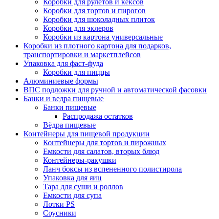
Коробки для рулетов и кексов
Коробки для тортов и пирогов
Коробки для шоколадных плиток
Коробки для эклеров
Коробки из картона универсальные
Коробки из плотного картона для подарков,
транспортировки и маркетплейсов
Упаковка для фаст-фуда
Коробки для пиццы
Алюминиевые формы
ВПС подложки для ручной и автоматической фасовки
Банки и ведра пищевые
Банки пищевые
Распродажа остатков
Вёдра пищевые
Контейнеры для пищевой продукции
Контейнеры для тортов и пирожных
Емкости для салатов, вторых блюд
Контейнеры-ракушки
Ланч боксы из вспененного полистирола
Упаковка для яиц
Тара для суши и роллов
Емкости для супа
Лотки PS
Соусники