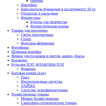
Наборы
Наклейки
Наполнитель бумажный в ассортименте 50 гр
Открытки и шильдики
Флористика
Букеты для творчества
Флористическая основа
Товары для праздника
Свечи праздничные
Спреи
Фонтаны,фейрверки
Фотофоны
Шляпные коробки
Ящики для подарков и цветов, кашпо, боксы
Корзинки
Бутылки ПЭТ, ФЛАКОНЫ ПЭТ
Флаконы
Бытовая химия склад
Грасс
Инсектицидные средства
ЛАЙМА
Средства дезинфицирующие
Хозяйственные товары
Мешки Хозяйственные
Санитарно-гигиенические товары