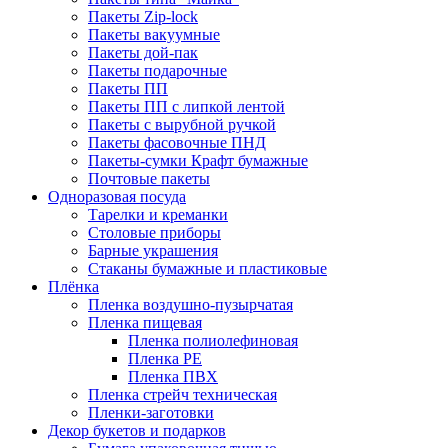
Пакеты Zip-lock
Пакеты вакуумные
Пакеты дой-пак
Пакеты подарочные
Пакеты ПП
Пакеты ПП с липкой лентой
Пакеты с вырубной ручкой
Пакеты фасовочные ПНД
Пакеты-сумки Крафт бумажные
Почтовые пакеты
Одноразовая посуда
Тарелки и креманки
Столовые приборы
Барные украшения
Стаканы бумажные и пластиковые
Плёнка
Пленка воздушно-пузырчатая
Пленка пищевая
Пленка полиолефиновая
Пленка PE
Пленка ПВХ
Пленка стрейч техническая
Пленки-заготовки
Декор букетов и подарков