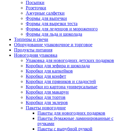
Посыпки
Розеточки
Ажурные салфетки
Формы для выпечки
Формы для вырезки теста
Формы для леденцов и мороженого
Формы для льда и шоколада
Топперы и свечи
Оборудование упаковочное и торговое
Продукты питания
Новогодняя упаковка
Упаковка для новогодних детских подарков
Коробки для зефира и шоколада
Коробки для капкейков
Коробки для конфет
Коробки для пряников и сладостей
Коробки из картона универсальные
Коробки для макарун
Коробки для тортов
Коробки для эклеров
Пакеты новогодние
Пакеты для новогодних подарков
Пакеты бумажные ламинированные с
ручками
Пакеты с вырубной ручкой