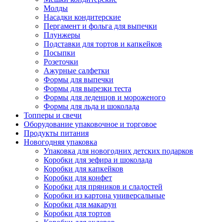
Молды
Насадки кондитерские
Пергамент и фольга для выпечки
Плунжеры
Подставки для тортов и капкейков
Посыпки
Розеточки
Ажурные салфетки
Формы для выпечки
Формы для вырезки теста
Формы для леденцов и мороженого
Формы для льда и шоколада
Топперы и свечи
Оборудование упаковочное и торговое
Продукты питания
Новогодняя упаковка
Упаковка для новогодних детских подарков
Коробки для зефира и шоколада
Коробки для капкейков
Коробки для конфет
Коробки для пряников и сладостей
Коробки из картона универсальные
Коробки для макарун
Коробки для тортов