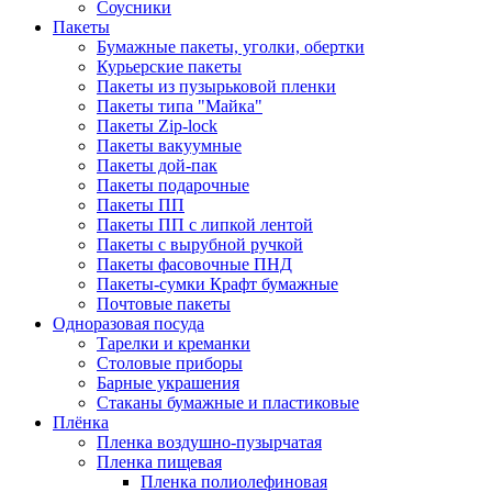
Соусники
Пакеты
Бумажные пакеты, уголки, обертки
Курьерские пакеты
Пакеты из пузырьковой пленки
Пакеты типа "Майка"
Пакеты Zip-lock
Пакеты вакуумные
Пакеты дой-пак
Пакеты подарочные
Пакеты ПП
Пакеты ПП с липкой лентой
Пакеты с вырубной ручкой
Пакеты фасовочные ПНД
Пакеты-сумки Крафт бумажные
Почтовые пакеты
Одноразовая посуда
Тарелки и креманки
Столовые приборы
Барные украшения
Стаканы бумажные и пластиковые
Плёнка
Пленка воздушно-пузырчатая
Пленка пищевая
Пленка полиолефиновая