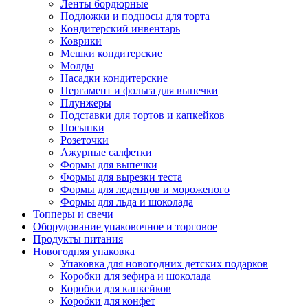
Ленты бордюрные
Подложки и подносы для торта
Кондитерский инвентарь
Коврики
Мешки кондитерские
Молды
Насадки кондитерские
Пергамент и фольга для выпечки
Плунжеры
Подставки для тортов и капкейков
Посыпки
Розеточки
Ажурные салфетки
Формы для выпечки
Формы для вырезки теста
Формы для леденцов и мороженого
Формы для льда и шоколада
Топперы и свечи
Оборудование упаковочное и торговое
Продукты питания
Новогодняя упаковка
Упаковка для новогодних детских подарков
Коробки для зефира и шоколада
Коробки для капкейков
Коробки для конфет