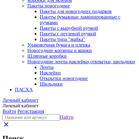
Коробки для эклеров
Пакеты новогодние
Пакеты для новогодних подарков
Пакеты бумажные ламинированные с
ручками
Пакеты с вырубной ручкой
Пакеты с петлевой ручкой
Пакеты типа "майка"
Упаковочная бумага и пленка
Новогодние корзины и ящики
Шляпные коробки
Новогодние ленты,наклейки,открытки, шильдики
Ленты
Наклейки
Открытки новогодние
Шильдики
ПАСХА
Личный кабинет
Личный кабинет
Войти
Регистрация
Найти
close
Поиск