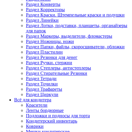
Раздел Конверты
Раздел Корректоры
Раздел Краски. Штемпельные краски и подушки
Раздел Линейки
Раздел Лотки, подставки, планшеты, органайзеры
для папок
Раздел Маркеры, выделители, фломастеры
Раздел Ножницы. ножи
Раздел Папки, файлы, скоросшиватели, обложки
Раздел Пластилин
Раздел Резинки для денег
Раздел Ручки. стержни
Раздел Степлеры, антистеплеры
Раздел Стирательные Резинки
Раздел Тетради
Раздел Точилки
Раздел Трафареты
Раздел Циркули
Всё для кондитера
Красители
Ленты бордюрные
Подложки и подносы для торта
Кондитерский инвентарь
Коврики
Мешки кондитерские