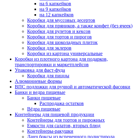
на 6 капкейков
на 9 капкейков
на 12 капкейков
Коробки для муссовых десертов
Коробки для пряников, а также конфет (без ячеек)
Коробки для рулетов и кексов
Коробки для тортов и пирогов
Коробки для шоколадных плиток
Коробки для эклеров
Коробки из картона универсальные
Коробки из плотного картона для подарков,
транспортировки и маркетплейсов
Упаковка для фаст-фуда
Коробки для пиццы
Алюминиевые формы
ВПС подложки для ручной и автоматической фасовки
Банки и ведра пищевые
Банки пищевые
Распродажа остатков
Вёдра пищевые
Контейнеры для пищевой продукции
Контейнеры для тортов и пирожных
Емкости для салатов, вторых блюд
Контейнеры-ракушки
Ланч боксы из вспененного полистирола