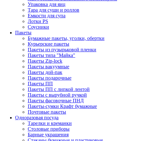
Упаковка для яиц
Тара для суши и роллов
Емкости для супа
Лотки PS
Соусники
Пакеты
Бумажные пакеты, уголки, обертки
Курьерские пакеты
Пакеты из пузырьковой пленки
Пакеты типа "Майка"
Пакеты Zip-lock
Пакеты вакуумные
Пакеты дой-пак
Пакеты подарочные
Пакеты ПП
Пакеты ПП с липкой лентой
Пакеты с вырубной ручкой
Пакеты фасовочные ПНД
Пакеты-сумки Крафт бумажные
Почтовые пакеты
Одноразовая посуда
Тарелки и креманки
Столовые приборы
Барные украшения
Стаканы бумажные и пластиковые