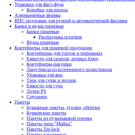
Упаковка для фаст-фуда
Коробки для пиццы
Алюминиевые формы
ВПС подложки для ручной и автоматической фасовки
Банки и ведра пищевые
Банки пищевые
Распродажа остатков
Вёдра пищевые
Контейнеры для пищевой продукции
Контейнеры для тортов и пирожных
Емкости для салатов, вторых блюд
Контейнеры-ракушки
Ланч боксы из вспененного полистирола
Упаковка для яиц
Тара для суши и роллов
Емкости для супа
Лотки PS
Соусники
Пакеты
Бумажные пакеты, уголки, обертки
Курьерские пакеты
Пакеты из пузырьковой пленки
Пакеты типа "Майка"
Пакеты Zip-lock
Пакеты вакуумные