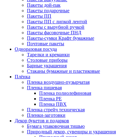
Пакеты дой-пак
Пакеты подарочные
Пакеты ПП
Пакеты ПП с липкой лентой
Пакеты с вырубной ручкой
Пакеты фасовочные ПНД
Пакеты-сумки Крафт бумажные
Почтовые пакеты
Одноразовая посуда
Тарелки и креманки
Столовые приборы
Барные украшения
Стаканы бумажные и пластиковые
Плёнка
Пленка воздушно-пузырчатая
Пленка пищевая
Пленка полиолефиновая
Пленка PE
Пленка ПВХ
Пленка стрейч техническая
Пленки-заготовки
Декор букетов и подарков
Бумага упаковочная тишью
Природный декор, сувениры и украшения