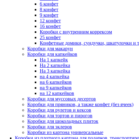
6 конфет
8 конфет
9 конфет
12 конфет
16 конфет
Коробки с внутренним коррексом
25 конфет
Конфетные домики, сундучки, шкатулочки и т
Коробки для макарун
Коробки для капкейков
На 1 капкейк
На 2 капкейка
На 3 капкейка
на 4 капкейка
на 6 капкейков
на 9 капкейков
на 12 капкейков
Коробки для муссовых десертов
Коробки для пряников, а также конфет (без ячеек)
Коробки для рулетов и кексов
Коробки для тортов и пирогов
Коробки для шоколадных плиток
Коробки для эклеров
Коробки из картона универсальные
Коробки из плотного картона для подарков, транспортир