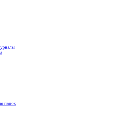
журналы
ра
ля папок