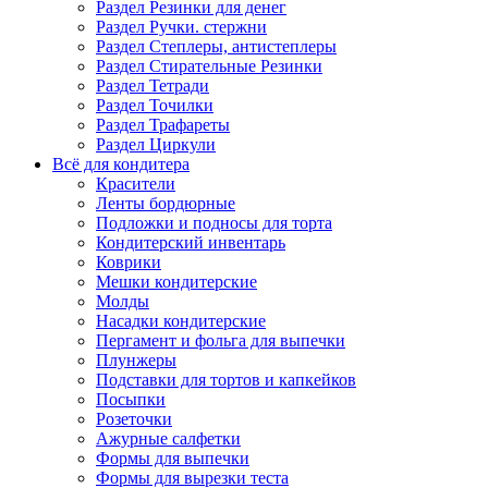
Раздел Резинки для денег
Раздел Ручки. стержни
Раздел Степлеры, антистеплеры
Раздел Стирательные Резинки
Раздел Тетради
Раздел Точилки
Раздел Трафареты
Раздел Циркули
Всё для кондитера
Красители
Ленты бордюрные
Подложки и подносы для торта
Кондитерский инвентарь
Коврики
Мешки кондитерские
Молды
Насадки кондитерские
Пергамент и фольга для выпечки
Плунжеры
Подставки для тортов и капкейков
Посыпки
Розеточки
Ажурные салфетки
Формы для выпечки
Формы для вырезки теста