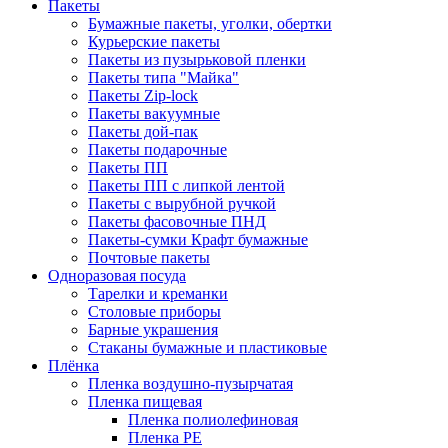
Пакеты
Бумажные пакеты, уголки, обертки
Курьерские пакеты
Пакеты из пузырьковой пленки
Пакеты типа "Майка"
Пакеты Zip-lock
Пакеты вакуумные
Пакеты дой-пак
Пакеты подарочные
Пакеты ПП
Пакеты ПП с липкой лентой
Пакеты с вырубной ручкой
Пакеты фасовочные ПНД
Пакеты-сумки Крафт бумажные
Почтовые пакеты
Одноразовая посуда
Тарелки и креманки
Столовые приборы
Барные украшения
Стаканы бумажные и пластиковые
Плёнка
Пленка воздушно-пузырчатая
Пленка пищевая
Пленка полиолефиновая
Пленка PE