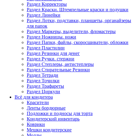
Раздел Корректоры
Раздел Краски. Штемпельные краски и подушки
Раздел Линейки
Раздел Лотки, подставки, планшеты, органайзеры
для папок
Раздел Маркеры, выделители, фломастеры
Раздел Ножницы. ножи
Раздел Папки, файлы, скоросшиватели, обложки
Раздел Пластилин
Раздел Резинки для денег
Раздел Ручки. стержни
Раздел Степлеры, антистеплеры
Раздел Стирательные Резинки
Раздел Тетради
Раздел Точилки
Раздел Трафареты
Раздел Циркули
Всё для кондитера
Красители
Ленты бордюрные
Подложки и подносы для торта
Кондитерский инвентарь
Коврики
Мешки кондитерские
Молды