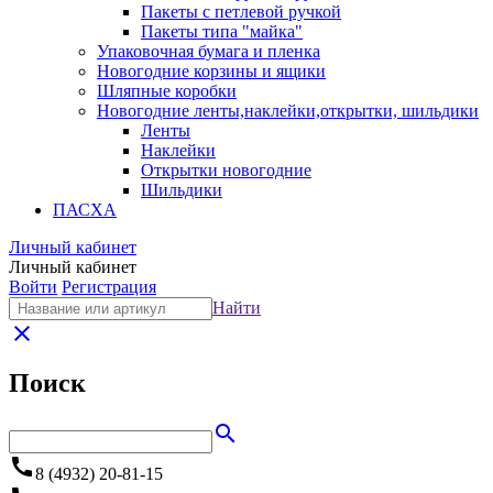
Пакеты с петлевой ручкой
Пакеты типа "майка"
Упаковочная бумага и пленка
Новогодние корзины и ящики
Шляпные коробки
Новогодние ленты,наклейки,открытки, шильдики
Ленты
Наклейки
Открытки новогодние
Шильдики
ПАСХА
Личный кабинет
Личный кабинет
Войти
Регистрация
Найти
close
Поиск
search
call
8 (4932) 20-81-15