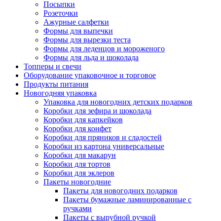
Посыпки
Розеточки
Ажурные салфетки
Формы для выпечки
Формы для вырезки теста
Формы для леденцов и мороженого
Формы для льда и шоколада
Топперы и свечи
Оборудование упаковочное и торговое
Продукты питания
Новогодняя упаковка
Упаковка для новогодних детских подарков
Коробки для зефира и шоколада
Коробки для капкейков
Коробки для конфет
Коробки для пряников и сладостей
Коробки из картона универсальные
Коробки для макарун
Коробки для тортов
Коробки для эклеров
Пакеты новогодние
Пакеты для новогодних подарков
Пакеты бумажные ламинированные с
ручками
Пакеты с вырубной ручкой