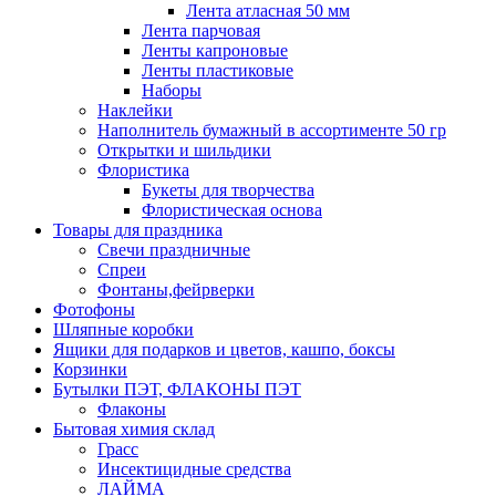
Лента атласная 50 мм
Лента парчовая
Ленты капроновые
Ленты пластиковые
Наборы
Наклейки
Наполнитель бумажный в ассортименте 50 гр
Открытки и шильдики
Флористика
Букеты для творчества
Флористическая основа
Товары для праздника
Свечи праздничные
Спреи
Фонтаны,фейрверки
Фотофоны
Шляпные коробки
Ящики для подарков и цветов, кашпо, боксы
Корзинки
Бутылки ПЭТ, ФЛАКОНЫ ПЭТ
Флаконы
Бытовая химия склад
Грасс
Инсектицидные средства
ЛАЙМА