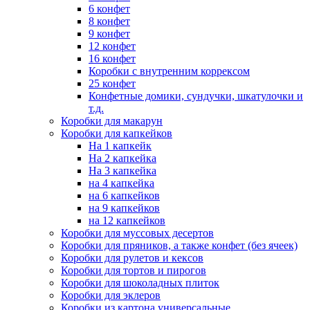
6 конфет
8 конфет
9 конфет
12 конфет
16 конфет
Коробки с внутренним коррексом
25 конфет
Конфетные домики, сундучки, шкатулочки и
т.д.
Коробки для макарун
Коробки для капкейков
На 1 капкейк
На 2 капкейка
На 3 капкейка
на 4 капкейка
на 6 капкейков
на 9 капкейков
на 12 капкейков
Коробки для муссовых десертов
Коробки для пряников, а также конфет (без ячеек)
Коробки для рулетов и кексов
Коробки для тортов и пирогов
Коробки для шоколадных плиток
Коробки для эклеров
Коробки из картона универсальные