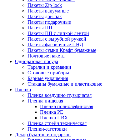
Пакеты Zip-lock
Пакеты вакуумные
Пакеты дой-пак
Пакеты подарочные
Пакеты ПП
Пакеты ПП с липкой лентой
Пакеты с вырубной ручкой
Пакеты фасовочные ПНД
Пакеты-сумки Крафт бумажные
Почтовые пакеты
Одноразовая посуда
Тарелки и креманки
Столовые приборы
Барные украшения
Стаканы бумажные и пластиковые
Плёнка
Пленка воздушно-пузырчатая
Пленка пищевая
Пленка полиолефиновая
Пленка PE
Пленка ПВХ
Пленка стрейч техническая
Пленки-заготовки
Декор букетов и подарков