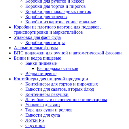
Коробки для рулетов и кексов
Коробки для тортов и пирогов
Коробки для шоколадных плиток
Коробки для эклеров
Коробки из картона универсальные
Коробки из плотного картона для подарков,
транспортировки и маркетплейсов
Упаковка для фаст-фуда
Коробки для пиццы
Алюминиевые формы
ВПС подложки для ручной и автоматической фасовки
Банки и ведра пищевые
Банки пищевые
Распродажа остатков
Вёдра пищевые
Контейнеры для пищевой продукции
Контейнеры для тортов и пирожных
Емкости для салатов, вторых блюд
Контейнеры-ракушки
Ланч боксы из вспененного полистирола
Упаковка для яиц
Тара для суши и роллов
Емкости для супа
Лотки PS
Соусники