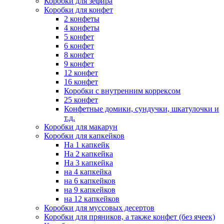
Коробки для зефира
Коробки для конфет
2 конфеты
4 конфеты
5 конфет
6 конфет
8 конфет
9 конфет
12 конфет
16 конфет
Коробки с внутренним коррексом
25 конфет
Конфетные домики, сундучки, шкатулочки и
т.д.
Коробки для макарун
Коробки для капкейков
На 1 капкейк
На 2 капкейка
На 3 капкейка
на 4 капкейка
на 6 капкейков
на 9 капкейков
на 12 капкейков
Коробки для муссовых десертов
Коробки для пряников, а также конфет (без ячеек)