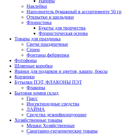
Наборы
Наклейки
Наполнитель бумажный в ассортименте 50 гр
Открытки и шильдики
Флористика
Букеты для творчества
Флористическая основа
Товары для праздника
Свечи праздничные
Спреи
Фонтаны,фейрверки
Фотофоны
Шляпные коробки
Ящики для подарков и цветов, кашпо, боксы
Корзинки
Бутылки ПЭТ, ФЛАКОНЫ ПЭТ
Флаконы
Бытовая химия склад
Грасс
Инсектицидные средства
ЛАЙМА
Средства дезинфицирующие
Хозяйственные товары
Мешки Хозяйственные
Санитарно-гигиенические товары