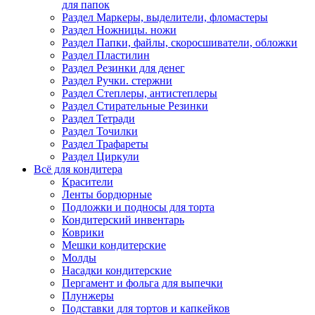
для папок
Раздел Маркеры, выделители, фломастеры
Раздел Ножницы. ножи
Раздел Папки, файлы, скоросшиватели, обложки
Раздел Пластилин
Раздел Резинки для денег
Раздел Ручки. стержни
Раздел Степлеры, антистеплеры
Раздел Стирательные Резинки
Раздел Тетради
Раздел Точилки
Раздел Трафареты
Раздел Циркули
Всё для кондитера
Красители
Ленты бордюрные
Подложки и подносы для торта
Кондитерский инвентарь
Коврики
Мешки кондитерские
Молды
Насадки кондитерские
Пергамент и фольга для выпечки
Плунжеры
Подставки для тортов и капкейков