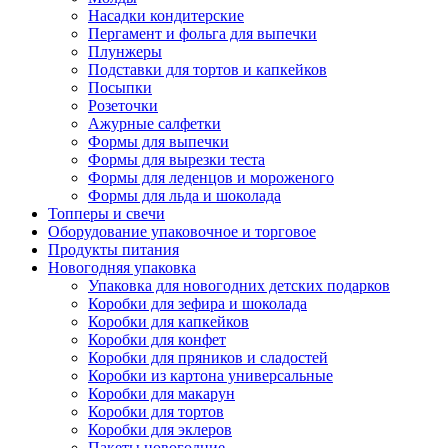
Насадки кондитерские
Пергамент и фольга для выпечки
Плунжеры
Подставки для тортов и капкейков
Посыпки
Розеточки
Ажурные салфетки
Формы для выпечки
Формы для вырезки теста
Формы для леденцов и мороженого
Формы для льда и шоколада
Топперы и свечи
Оборудование упаковочное и торговое
Продукты питания
Новогодняя упаковка
Упаковка для новогодних детских подарков
Коробки для зефира и шоколада
Коробки для капкейков
Коробки для конфет
Коробки для пряников и сладостей
Коробки из картона универсальные
Коробки для макарун
Коробки для тортов
Коробки для эклеров
Пакеты новогодние