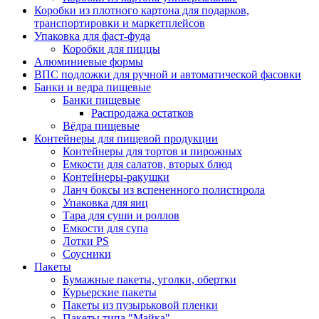
Коробки из плотного картона для подарков,
транспортировки и маркетплейсов
Упаковка для фаст-фуда
Коробки для пиццы
Алюминиевые формы
ВПС подложки для ручной и автоматической фасовки
Банки и ведра пищевые
Банки пищевые
Распродажа остатков
Вёдра пищевые
Контейнеры для пищевой продукции
Контейнеры для тортов и пирожных
Емкости для салатов, вторых блюд
Контейнеры-ракушки
Ланч боксы из вспененного полистирола
Упаковка для яиц
Тара для суши и роллов
Емкости для супа
Лотки PS
Соусники
Пакеты
Бумажные пакеты, уголки, обертки
Курьерские пакеты
Пакеты из пузырьковой пленки
Пакеты типа "Майка"