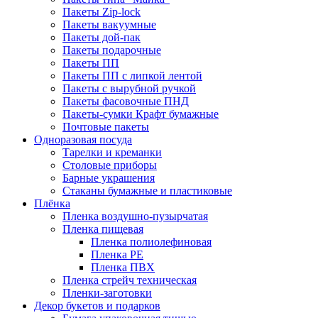
Пакеты Zip-lock
Пакеты вакуумные
Пакеты дой-пак
Пакеты подарочные
Пакеты ПП
Пакеты ПП с липкой лентой
Пакеты с вырубной ручкой
Пакеты фасовочные ПНД
Пакеты-сумки Крафт бумажные
Почтовые пакеты
Одноразовая посуда
Тарелки и креманки
Столовые приборы
Барные украшения
Стаканы бумажные и пластиковые
Плёнка
Пленка воздушно-пузырчатая
Пленка пищевая
Пленка полиолефиновая
Пленка PE
Пленка ПВХ
Пленка стрейч техническая
Пленки-заготовки
Декор букетов и подарков