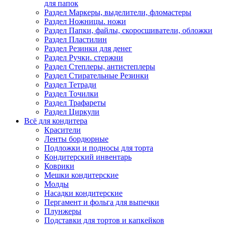
для папок
Раздел Маркеры, выделители, фломастеры
Раздел Ножницы. ножи
Раздел Папки, файлы, скоросшиватели, обложки
Раздел Пластилин
Раздел Резинки для денег
Раздел Ручки. стержни
Раздел Степлеры, антистеплеры
Раздел Стирательные Резинки
Раздел Тетради
Раздел Точилки
Раздел Трафареты
Раздел Циркули
Всё для кондитера
Красители
Ленты бордюрные
Подложки и подносы для торта
Кондитерский инвентарь
Коврики
Мешки кондитерские
Молды
Насадки кондитерские
Пергамент и фольга для выпечки
Плунжеры
Подставки для тортов и капкейков