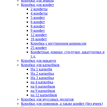
Коробки для зефира
Коробки для конфет
2 конфеты
4 конфеты
5 конфет
6 конфет
8 конфет
9 конфет
12 конфет
16 конфет
Коробки с внутренним коррексом
25 конфет
Конфетные домики, сундучки, шкатулочки и
т.д.
Коробки для макарун
Коробки для капкейков
На 1 капкейк
На 2 капкейка
На 3 капкейка
на 4 капкейка
на 6 капкейков
на 9 капкейков
на 12 капкейков
Коробки для муссовых десертов
Коробки для пряников, а также конфет (без ячеек)