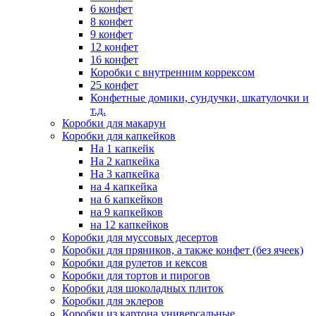
6 конфет
8 конфет
9 конфет
12 конфет
16 конфет
Коробки с внутренним коррексом
25 конфет
Конфетные домики, сундучки, шкатулочки и
т.д.
Коробки для макарун
Коробки для капкейков
На 1 капкейк
На 2 капкейка
На 3 капкейка
на 4 капкейка
на 6 капкейков
на 9 капкейков
на 12 капкейков
Коробки для муссовых десертов
Коробки для пряников, а также конфет (без ячеек)
Коробки для рулетов и кексов
Коробки для тортов и пирогов
Коробки для шоколадных плиток
Коробки для эклеров
Коробки из картона универсальные