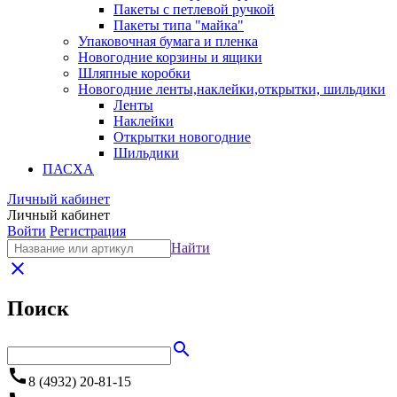
Пакеты с петлевой ручкой
Пакеты типа "майка"
Упаковочная бумага и пленка
Новогодние корзины и ящики
Шляпные коробки
Новогодние ленты,наклейки,открытки, шильдики
Ленты
Наклейки
Открытки новогодние
Шильдики
ПАСХА
Личный кабинет
Личный кабинет
Войти
Регистрация
Найти
close
Поиск
search
call
8 (4932) 20-81-15