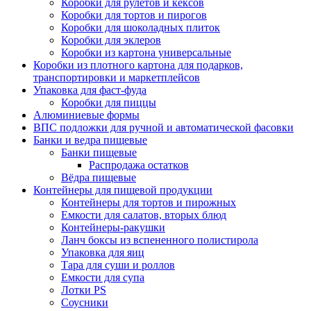
Коробки для рулетов и кексов
Коробки для тортов и пирогов
Коробки для шоколадных плиток
Коробки для эклеров
Коробки из картона универсальные
Коробки из плотного картона для подарков,
транспортировки и маркетплейсов
Упаковка для фаст-фуда
Коробки для пиццы
Алюминиевые формы
ВПС подложки для ручной и автоматической фасовки
Банки и ведра пищевые
Банки пищевые
Распродажа остатков
Вёдра пищевые
Контейнеры для пищевой продукции
Контейнеры для тортов и пирожных
Емкости для салатов, вторых блюд
Контейнеры-ракушки
Ланч боксы из вспененного полистирола
Упаковка для яиц
Тара для суши и роллов
Емкости для супа
Лотки PS
Соусники