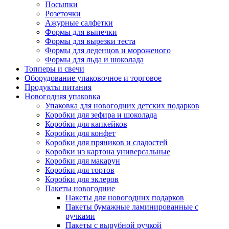
Посыпки
Розеточки
Ажурные салфетки
Формы для выпечки
Формы для вырезки теста
Формы для леденцов и мороженого
Формы для льда и шоколада
Топперы и свечи
Оборудование упаковочное и торговое
Продукты питания
Новогодняя упаковка
Упаковка для новогодних детских подарков
Коробки для зефира и шоколада
Коробки для капкейков
Коробки для конфет
Коробки для пряников и сладостей
Коробки из картона универсальные
Коробки для макарун
Коробки для тортов
Коробки для эклеров
Пакеты новогодние
Пакеты для новогодних подарков
Пакеты бумажные ламинированные с
ручками
Пакеты с вырубной ручкой