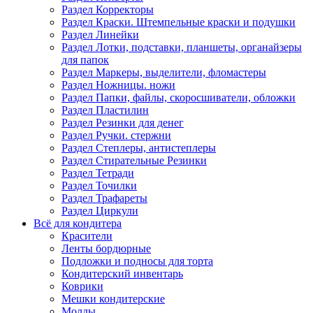
Раздел Корректоры
Раздел Краски. Штемпельные краски и подушки
Раздел Линейки
Раздел Лотки, подставки, планшеты, органайзеры
для папок
Раздел Маркеры, выделители, фломастеры
Раздел Ножницы. ножи
Раздел Папки, файлы, скоросшиватели, обложки
Раздел Пластилин
Раздел Резинки для денег
Раздел Ручки. стержни
Раздел Степлеры, антистеплеры
Раздел Стирательные Резинки
Раздел Тетради
Раздел Точилки
Раздел Трафареты
Раздел Циркули
Всё для кондитера
Красители
Ленты бордюрные
Подложки и подносы для торта
Кондитерский инвентарь
Коврики
Мешки кондитерские
Молды