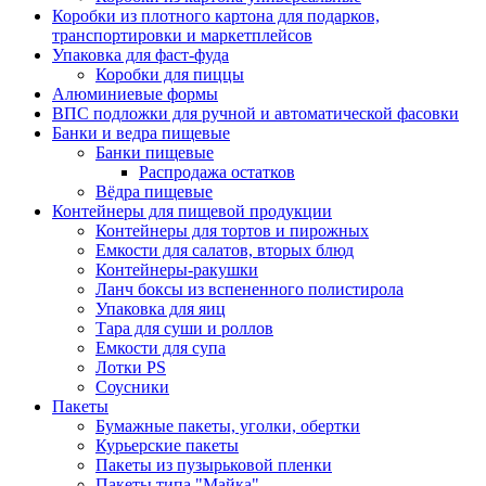
Коробки из плотного картона для подарков,
транспортировки и маркетплейсов
Упаковка для фаст-фуда
Коробки для пиццы
Алюминиевые формы
ВПС подложки для ручной и автоматической фасовки
Банки и ведра пищевые
Банки пищевые
Распродажа остатков
Вёдра пищевые
Контейнеры для пищевой продукции
Контейнеры для тортов и пирожных
Емкости для салатов, вторых блюд
Контейнеры-ракушки
Ланч боксы из вспененного полистирола
Упаковка для яиц
Тара для суши и роллов
Емкости для супа
Лотки PS
Соусники
Пакеты
Бумажные пакеты, уголки, обертки
Курьерские пакеты
Пакеты из пузырьковой пленки
Пакеты типа "Майка"