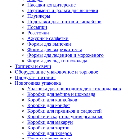
Насадки кондитерские
Пергамент и фольга для выпечки
Плунжеры
Подставки для тортов и капкейков
Посыпки
Розеточки
Ажурные салфетки
Формы для выпечки
Формы для вырезки теста
Формы для леденцов и мороженого
Формы для льда и шоколада
Топперы и свечи
Оборудование упаковочное и торговое
Продукты питания
Новогодняя упаковка
Упаковка для новогодних детских подарков
Коробки для зефира и шоколада
Коробки для капкейков
Коробки для конфет
Коробки для пряников и сладостей
Коробки из картона универсальные
Коробки для макарун
Коробки для тортов
Коробки для эклеров
Пакеты новогодние