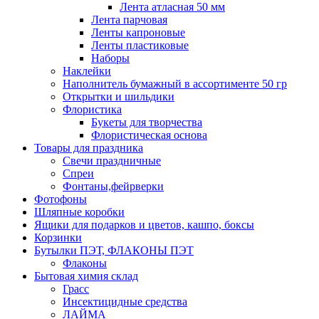
Лента атласная 50 мм
Лента парчовая
Ленты капроновые
Ленты пластиковые
Наборы
Наклейки
Наполнитель бумажный в ассортименте 50 гр
Открытки и шильдики
Флористика
Букеты для творчества
Флористическая основа
Товары для праздника
Свечи праздничные
Спреи
Фонтаны,фейрверки
Фотофоны
Шляпные коробки
Ящики для подарков и цветов, кашпо, боксы
Корзинки
Бутылки ПЭТ, ФЛАКОНЫ ПЭТ
Флаконы
Бытовая химия склад
Грасс
Инсектицидные средства
ЛАЙМА