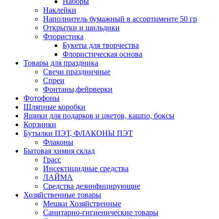
Наборы
Наклейки
Наполнитель бумажный в ассортименте 50 гр
Открытки и шильдики
Флористика
Букеты для творчества
Флористическая основа
Товары для праздника
Свечи праздничные
Спреи
Фонтаны,фейрверки
Фотофоны
Шляпные коробки
Ящики для подарков и цветов, кашпо, боксы
Корзинки
Бутылки ПЭТ, ФЛАКОНЫ ПЭТ
Флаконы
Бытовая химия склад
Грасс
Инсектицидные средства
ЛАЙМА
Средства дезинфицирующие
Хозяйственные товары
Мешки Хозяйственные
Санитарно-гигиенические товары