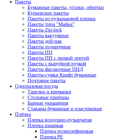
Пакеты
Бумажные пакеты, уголки, обертки
Курьерские пакеты
Пакеты из пузырьковой пленки
Пакеты типа "Майка"
Пакеты Zip-lock
Пакеты вакуумные
Пакеты дой-пак
Пакеты подарочные
Пакеты ПП
Пакеты ПП с липкой лентой
Пакеты с вырубной ручкой
Пакеты фасовочные ПНД
Пакеты-сумки Крафт бумажные
Почтовые пакеты
Одноразовая посуда
Тарелки и креманки
Столовые приборы
Барные украшения
Стаканы бумажные и пластиковые
Плёнка
Пленка воздушно-пузырчатая
Пленка пищевая
Пленка полиолефиновая
Пленка PE