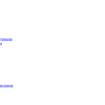
журналы
ра
ля папок