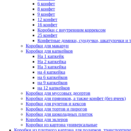
6 конфет
8 конфет
9 конфет
12 конфет
16 конфет
Коробки с внутренним коррексом
25 конфет
Конфетные домики, сундучки, шкатулочки и т
Коробки для макарун
Коробки для капкейков
На 1 капкейк
На 2 капкейка
На 3 капкейка
на 4 капкейка
на 6 капкейков
на 9 капкейков
на 12 капкейков
Коробки для муссовых десертов
Коробки для пряников, а также конфет (без ячеек)
Коробки для рулетов и кексов
Коробки для тортов и пирогов
Коробки для шоколадных плиток
Коробки для эклеров
Коробки из картона универсальные
Коробки из плотного картона для подарков, транспортир