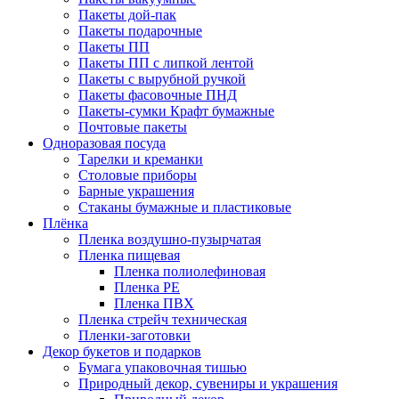
Пакеты дой-пак
Пакеты подарочные
Пакеты ПП
Пакеты ПП с липкой лентой
Пакеты с вырубной ручкой
Пакеты фасовочные ПНД
Пакеты-сумки Крафт бумажные
Почтовые пакеты
Одноразовая посуда
Тарелки и креманки
Столовые приборы
Барные украшения
Стаканы бумажные и пластиковые
Плёнка
Пленка воздушно-пузырчатая
Пленка пищевая
Пленка полиолефиновая
Пленка PE
Пленка ПВХ
Пленка стрейч техническая
Пленки-заготовки
Декор букетов и подарков
Бумага упаковочная тишью
Природный декор, сувениры и украшения