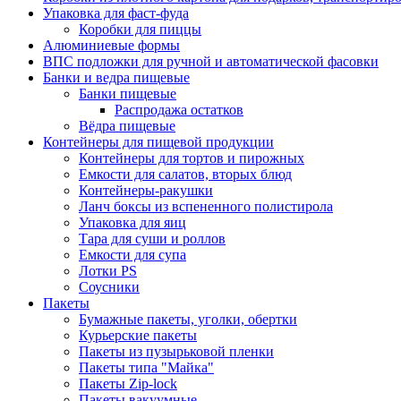
Упаковка для фаст-фуда
Коробки для пиццы
Алюминиевые формы
ВПС подложки для ручной и автоматической фасовки
Банки и ведра пищевые
Банки пищевые
Распродажа остатков
Вёдра пищевые
Контейнеры для пищевой продукции
Контейнеры для тортов и пирожных
Емкости для салатов, вторых блюд
Контейнеры-ракушки
Ланч боксы из вспененного полистирола
Упаковка для яиц
Тара для суши и роллов
Емкости для супа
Лотки PS
Соусники
Пакеты
Бумажные пакеты, уголки, обертки
Курьерские пакеты
Пакеты из пузырьковой пленки
Пакеты типа "Майка"
Пакеты Zip-lock
Пакеты вакуумные