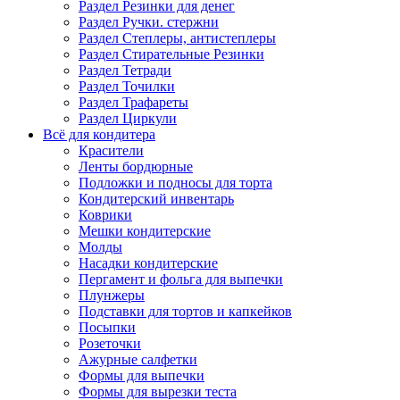
Раздел Резинки для денег
Раздел Ручки. стержни
Раздел Степлеры, антистеплеры
Раздел Стирательные Резинки
Раздел Тетради
Раздел Точилки
Раздел Трафареты
Раздел Циркули
Всё для кондитера
Красители
Ленты бордюрные
Подложки и подносы для торта
Кондитерский инвентарь
Коврики
Мешки кондитерские
Молды
Насадки кондитерские
Пергамент и фольга для выпечки
Плунжеры
Подставки для тортов и капкейков
Посыпки
Розеточки
Ажурные салфетки
Формы для выпечки
Формы для вырезки теста