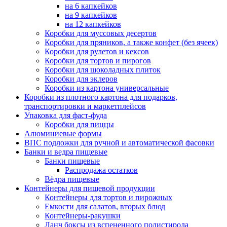
на 6 капкейков
на 9 капкейков
на 12 капкейков
Коробки для муссовых десертов
Коробки для пряников, а также конфет (без ячеек)
Коробки для рулетов и кексов
Коробки для тортов и пирогов
Коробки для шоколадных плиток
Коробки для эклеров
Коробки из картона универсальные
Коробки из плотного картона для подарков,
транспортировки и маркетплейсов
Упаковка для фаст-фуда
Коробки для пиццы
Алюминиевые формы
ВПС подложки для ручной и автоматической фасовки
Банки и ведра пищевые
Банки пищевые
Распродажа остатков
Вёдра пищевые
Контейнеры для пищевой продукции
Контейнеры для тортов и пирожных
Емкости для салатов, вторых блюд
Контейнеры-ракушки
Ланч боксы из вспененного полистирола