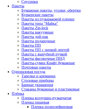
Соусники
Пакеты
Бумажные пакеты, уголки, обертки
Курьерские пакеты
Пакеты из пузырьковой пленки
Пакеты типа "Майка"
Пакеты Zip-lock
Пакеты вакуумные
Пакеты дой-пак
Пакеты подарочные
Пакеты ПП
Пакеты ПП с липкой лентой
Пакеты с вырубной ручкой
Пакеты фасовочные ПНД
Пакеты-сумки Крафт бумажные
Почтовые пакеты
Одноразовая посуда
Тарелки и креманки
Столовые приборы
Барные украшения
Стаканы бумажные и пластиковые
Плёнка
Пленка воздушно-пузырчатая
Пленка пищевая
Пленка полиолефиновая