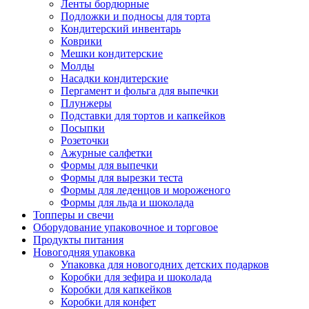
Ленты бордюрные
Подложки и подносы для торта
Кондитерский инвентарь
Коврики
Мешки кондитерские
Молды
Насадки кондитерские
Пергамент и фольга для выпечки
Плунжеры
Подставки для тортов и капкейков
Посыпки
Розеточки
Ажурные салфетки
Формы для выпечки
Формы для вырезки теста
Формы для леденцов и мороженого
Формы для льда и шоколада
Топперы и свечи
Оборудование упаковочное и торговое
Продукты питания
Новогодняя упаковка
Упаковка для новогодних детских подарков
Коробки для зефира и шоколада
Коробки для капкейков
Коробки для конфет