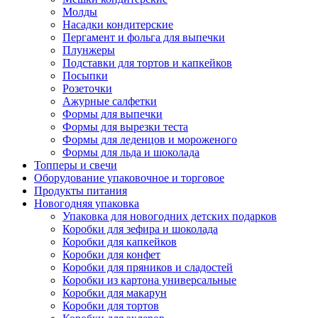
Молды
Насадки кондитерские
Пергамент и фольга для выпечки
Плунжеры
Подставки для тортов и капкейков
Посыпки
Розеточки
Ажурные салфетки
Формы для выпечки
Формы для вырезки теста
Формы для леденцов и мороженого
Формы для льда и шоколада
Топперы и свечи
Оборудование упаковочное и торговое
Продукты питания
Новогодняя упаковка
Упаковка для новогодних детских подарков
Коробки для зефира и шоколада
Коробки для капкейков
Коробки для конфет
Коробки для пряников и сладостей
Коробки из картона универсальные
Коробки для макарун
Коробки для тортов