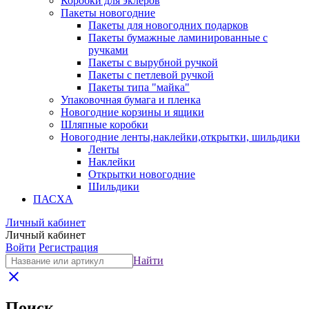
Коробки для эклеров
Пакеты новогодние
Пакеты для новогодних подарков
Пакеты бумажные ламинированные с
ручками
Пакеты с вырубной ручкой
Пакеты с петлевой ручкой
Пакеты типа "майка"
Упаковочная бумага и пленка
Новогодние корзины и ящики
Шляпные коробки
Новогодние ленты,наклейки,открытки, шильдики
Ленты
Наклейки
Открытки новогодние
Шильдики
ПАСХА
Личный кабинет
Личный кабинет
Войти
Регистрация
Найти
close
Поиск