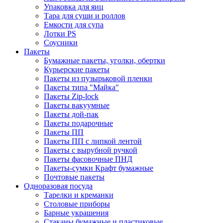
Упаковка для яиц
Тара для суши и роллов
Емкости для супа
Лотки PS
Соусники
Пакеты
Бумажные пакеты, уголки, обертки
Курьерские пакеты
Пакеты из пузырьковой пленки
Пакеты типа "Майка"
Пакеты Zip-lock
Пакеты вакуумные
Пакеты дой-пак
Пакеты подарочные
Пакеты ПП
Пакеты ПП с липкой лентой
Пакеты с вырубной ручкой
Пакеты фасовочные ПНД
Пакеты-сумки Крафт бумажные
Почтовые пакеты
Одноразовая посуда
Тарелки и креманки
Столовые приборы
Барные украшения
Стаканы бумажные и пластиковые