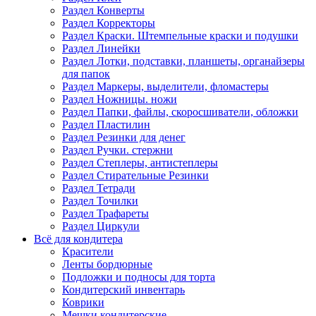
Раздел Конверты
Раздел Корректоры
Раздел Краски. Штемпельные краски и подушки
Раздел Линейки
Раздел Лотки, подставки, планшеты, органайзеры
для папок
Раздел Маркеры, выделители, фломастеры
Раздел Ножницы. ножи
Раздел Папки, файлы, скоросшиватели, обложки
Раздел Пластилин
Раздел Резинки для денег
Раздел Ручки. стержни
Раздел Степлеры, антистеплеры
Раздел Стирательные Резинки
Раздел Тетради
Раздел Точилки
Раздел Трафареты
Раздел Циркули
Всё для кондитера
Красители
Ленты бордюрные
Подложки и подносы для торта
Кондитерский инвентарь
Коврики
Мешки кондитерские