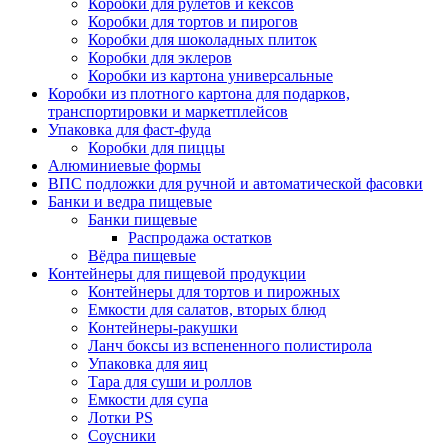
Коробки для рулетов и кексов
Коробки для тортов и пирогов
Коробки для шоколадных плиток
Коробки для эклеров
Коробки из картона универсальные
Коробки из плотного картона для подарков,
транспортировки и маркетплейсов
Упаковка для фаст-фуда
Коробки для пиццы
Алюминиевые формы
ВПС подложки для ручной и автоматической фасовки
Банки и ведра пищевые
Банки пищевые
Распродажа остатков
Вёдра пищевые
Контейнеры для пищевой продукции
Контейнеры для тортов и пирожных
Емкости для салатов, вторых блюд
Контейнеры-ракушки
Ланч боксы из вспененного полистирола
Упаковка для яиц
Тара для суши и роллов
Емкости для супа
Лотки PS
Соусники