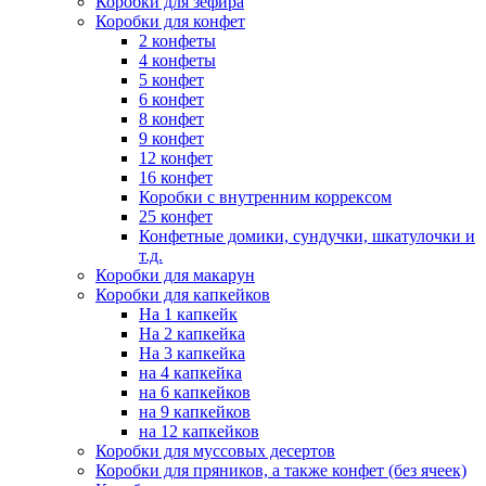
Коробки для зефира
Коробки для конфет
2 конфеты
4 конфеты
5 конфет
6 конфет
8 конфет
9 конфет
12 конфет
16 конфет
Коробки с внутренним коррексом
25 конфет
Конфетные домики, сундучки, шкатулочки и
т.д.
Коробки для макарун
Коробки для капкейков
На 1 капкейк
На 2 капкейка
На 3 капкейка
на 4 капкейка
на 6 капкейков
на 9 капкейков
на 12 капкейков
Коробки для муссовых десертов
Коробки для пряников, а также конфет (без ячеек)