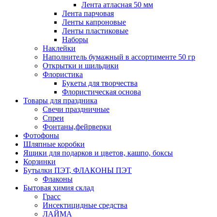
Лента атласная 50 мм
Лента парчовая
Ленты капроновые
Ленты пластиковые
Наборы
Наклейки
Наполнитель бумажный в ассортименте 50 гр
Открытки и шильдики
Флористика
Букеты для творчества
Флористическая основа
Товары для праздника
Свечи праздничные
Спреи
Фонтаны,фейрверки
Фотофоны
Шляпные коробки
Ящики для подарков и цветов, кашпо, боксы
Корзинки
Бутылки ПЭТ, ФЛАКОНЫ ПЭТ
Флаконы
Бытовая химия склад
Грасс
Инсектицидные средства
ЛАЙМА