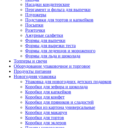
Насадки кондитерские
Пергамент и фольга для выпечки
Плунжеры
Подставки для тортов и капкейков
Посыпки
Розеточки
Ажурные салфетки
Формы для выпечки
Формы для вырезки теста
Формы для леденцов и мороженого
Формы для льда и шоколада
Топперы и свечи
Оборудование упаковочное и торговое
Продукты питания
Новогодняя упаковка
Упаковка для новогодних детских подарков
Коробки для зефира и шоколада
Коробки для капкейков
Коробки для конфет
Коробки для пряников и сладостей
Коробки из картона универсальные
Коробки для макарун
Коробки для тортов
Коробки для эклеров
Пакеты новогодние