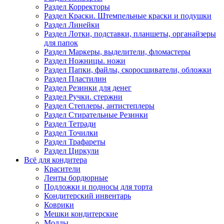
Раздел Корректоры
Раздел Краски. Штемпельные краски и подушки
Раздел Линейки
Раздел Лотки, подставки, планшеты, органайзеры
для папок
Раздел Маркеры, выделители, фломастеры
Раздел Ножницы. ножи
Раздел Папки, файлы, скоросшиватели, обложки
Раздел Пластилин
Раздел Резинки для денег
Раздел Ручки. стержни
Раздел Степлеры, антистеплеры
Раздел Стирательные Резинки
Раздел Тетради
Раздел Точилки
Раздел Трафареты
Раздел Циркули
Всё для кондитера
Красители
Ленты бордюрные
Подложки и подносы для торта
Кондитерский инвентарь
Коврики
Мешки кондитерские
Молды