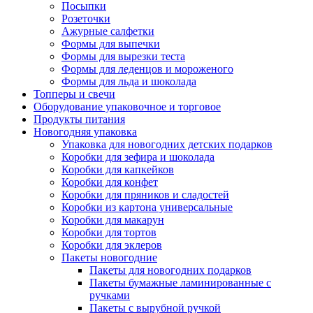
Посыпки
Розеточки
Ажурные салфетки
Формы для выпечки
Формы для вырезки теста
Формы для леденцов и мороженого
Формы для льда и шоколада
Топперы и свечи
Оборудование упаковочное и торговое
Продукты питания
Новогодняя упаковка
Упаковка для новогодних детских подарков
Коробки для зефира и шоколада
Коробки для капкейков
Коробки для конфет
Коробки для пряников и сладостей
Коробки из картона универсальные
Коробки для макарун
Коробки для тортов
Коробки для эклеров
Пакеты новогодние
Пакеты для новогодних подарков
Пакеты бумажные ламинированные с
ручками
Пакеты с вырубной ручкой