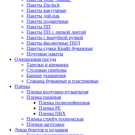
Пакеты Zip-lock
Пакеты вакуумные
Пакеты дой-пак
Пакеты подарочные
Пакеты ПП
Пакеты ПП с липкой лентой
Пакеты с вырубной ручкой
Пакеты фасовочные ПНД
Пакеты-сумки Крафт бумажные
Почтовые пакеты
Одноразовая посуда
Тарелки и креманки
Столовые приборы
Барные украшения
Стаканы бумажные и пластиковые
Плёнка
Пленка воздушно-пузырчатая
Пленка пищевая
Пленка полиолефиновая
Пленка PE
Пленка ПВХ
Пленка стрейч техническая
Пленки-заготовки
Декор букетов и подарков