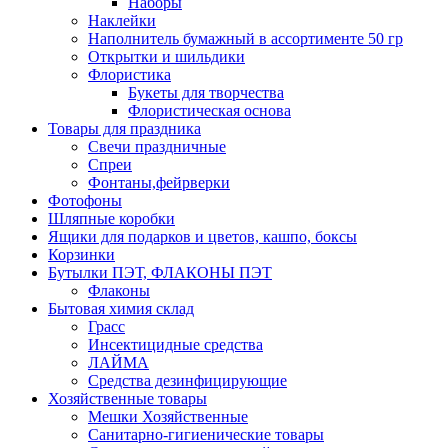
Наборы
Наклейки
Наполнитель бумажный в ассортименте 50 гр
Открытки и шильдики
Флористика
Букеты для творчества
Флористическая основа
Товары для праздника
Свечи праздничные
Спреи
Фонтаны,фейрверки
Фотофоны
Шляпные коробки
Ящики для подарков и цветов, кашпо, боксы
Корзинки
Бутылки ПЭТ, ФЛАКОНЫ ПЭТ
Флаконы
Бытовая химия склад
Грасс
Инсектицидные средства
ЛАЙМА
Средства дезинфицирующие
Хозяйственные товары
Мешки Хозяйственные
Санитарно-гигиенические товары