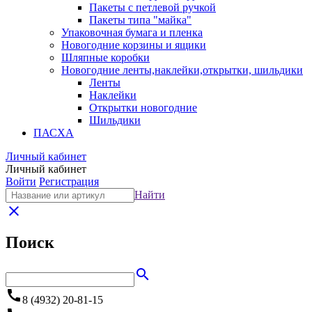
Пакеты с петлевой ручкой
Пакеты типа "майка"
Упаковочная бумага и пленка
Новогодние корзины и ящики
Шляпные коробки
Новогодние ленты,наклейки,открытки, шильдики
Ленты
Наклейки
Открытки новогодние
Шильдики
ПАСХА
Личный кабинет
Личный кабинет
Войти
Регистрация
Найти
close
Поиск
search
call
8 (4932) 20-81-15