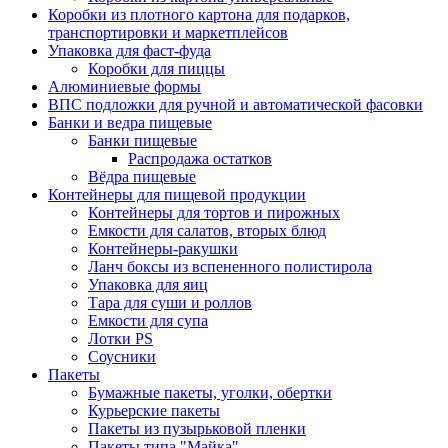
Коробки из плотного картона для подарков,
транспортировки и маркетплейсов
Упаковка для фаст-фуда
Коробки для пиццы
Алюминиевые формы
ВПС подложки для ручной и автоматической фасовки
Банки и ведра пищевые
Банки пищевые
Распродажа остатков
Вёдра пищевые
Контейнеры для пищевой продукции
Контейнеры для тортов и пирожных
Емкости для салатов, вторых блюд
Контейнеры-ракушки
Ланч боксы из вспененного полистирола
Упаковка для яиц
Тара для суши и роллов
Емкости для супа
Лотки PS
Соусники
Пакеты
Бумажные пакеты, уголки, обертки
Курьерские пакеты
Пакеты из пузырьковой пленки
Пакеты типа "Майка"