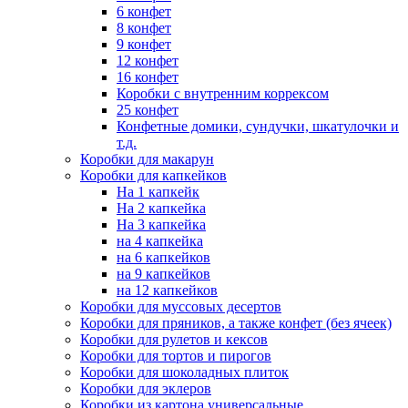
6 конфет
8 конфет
9 конфет
12 конфет
16 конфет
Коробки с внутренним коррексом
25 конфет
Конфетные домики, сундучки, шкатулочки и
т.д.
Коробки для макарун
Коробки для капкейков
На 1 капкейк
На 2 капкейка
На 3 капкейка
на 4 капкейка
на 6 капкейков
на 9 капкейков
на 12 капкейков
Коробки для муссовых десертов
Коробки для пряников, а также конфет (без ячеек)
Коробки для рулетов и кексов
Коробки для тортов и пирогов
Коробки для шоколадных плиток
Коробки для эклеров
Коробки из картона универсальные