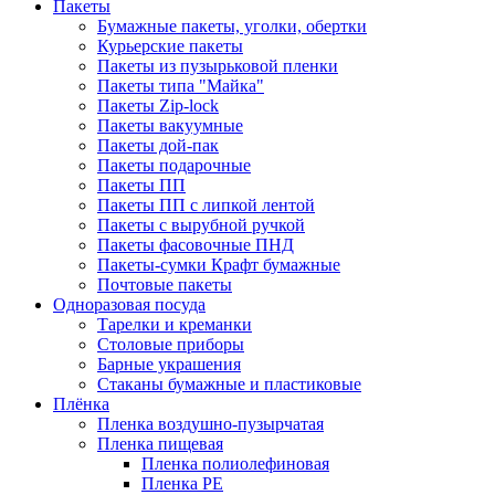
Пакеты
Бумажные пакеты, уголки, обертки
Курьерские пакеты
Пакеты из пузырьковой пленки
Пакеты типа "Майка"
Пакеты Zip-lock
Пакеты вакуумные
Пакеты дой-пак
Пакеты подарочные
Пакеты ПП
Пакеты ПП с липкой лентой
Пакеты с вырубной ручкой
Пакеты фасовочные ПНД
Пакеты-сумки Крафт бумажные
Почтовые пакеты
Одноразовая посуда
Тарелки и креманки
Столовые приборы
Барные украшения
Стаканы бумажные и пластиковые
Плёнка
Пленка воздушно-пузырчатая
Пленка пищевая
Пленка полиолефиновая
Пленка PE