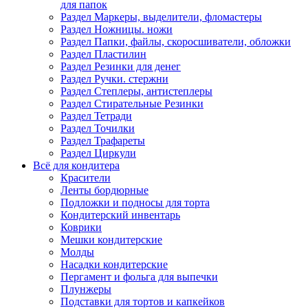
для папок
Раздел Маркеры, выделители, фломастеры
Раздел Ножницы. ножи
Раздел Папки, файлы, скоросшиватели, обложки
Раздел Пластилин
Раздел Резинки для денег
Раздел Ручки. стержни
Раздел Степлеры, антистеплеры
Раздел Стирательные Резинки
Раздел Тетради
Раздел Точилки
Раздел Трафареты
Раздел Циркули
Всё для кондитера
Красители
Ленты бордюрные
Подложки и подносы для торта
Кондитерский инвентарь
Коврики
Мешки кондитерские
Молды
Насадки кондитерские
Пергамент и фольга для выпечки
Плунжеры
Подставки для тортов и капкейков