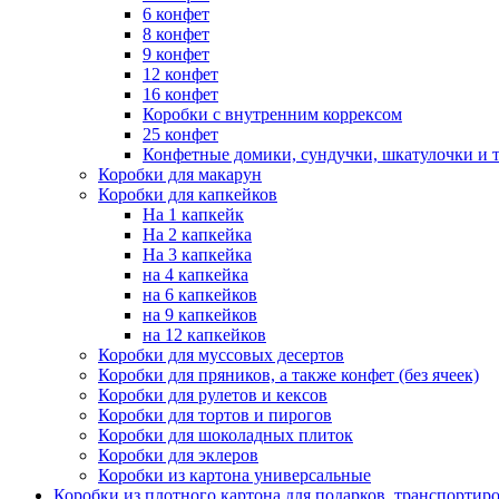
6 конфет
8 конфет
9 конфет
12 конфет
16 конфет
Коробки с внутренним коррексом
25 конфет
Конфетные домики, сундучки, шкатулочки и т
Коробки для макарун
Коробки для капкейков
На 1 капкейк
На 2 капкейка
На 3 капкейка
на 4 капкейка
на 6 капкейков
на 9 капкейков
на 12 капкейков
Коробки для муссовых десертов
Коробки для пряников, а также конфет (без ячеек)
Коробки для рулетов и кексов
Коробки для тортов и пирогов
Коробки для шоколадных плиток
Коробки для эклеров
Коробки из картона универсальные
Коробки из плотного картона для подарков, транспортир