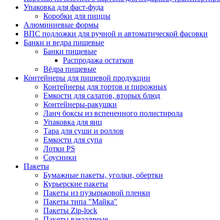
Упаковка для фаст-фуда
Коробки для пиццы
Алюминиевые формы
ВПС подложки для ручной и автоматической фасовки
Банки и ведра пищевые
Банки пищевые
Распродажа остатков
Вёдра пищевые
Контейнеры для пищевой продукции
Контейнеры для тортов и пирожных
Емкости для салатов, вторых блюд
Контейнеры-ракушки
Ланч боксы из вспененного полистирола
Упаковка для яиц
Тара для суши и роллов
Емкости для супа
Лотки PS
Соусники
Пакеты
Бумажные пакеты, уголки, обертки
Курьерские пакеты
Пакеты из пузырьковой пленки
Пакеты типа "Майка"
Пакеты Zip-lock
Пакеты вакуумные