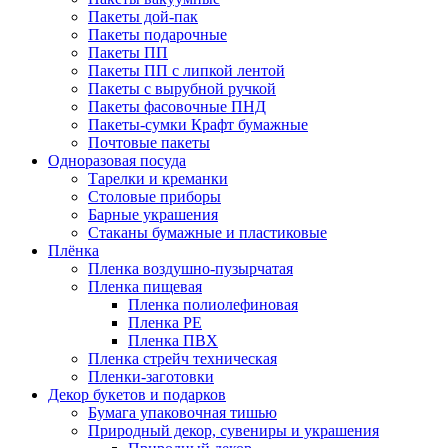
Пакеты дой-пак
Пакеты подарочные
Пакеты ПП
Пакеты ПП с липкой лентой
Пакеты с вырубной ручкой
Пакеты фасовочные ПНД
Пакеты-сумки Крафт бумажные
Почтовые пакеты
Одноразовая посуда
Тарелки и креманки
Столовые приборы
Барные украшения
Стаканы бумажные и пластиковые
Плёнка
Пленка воздушно-пузырчатая
Пленка пищевая
Пленка полиолефиновая
Пленка PE
Пленка ПВХ
Пленка стрейч техническая
Пленки-заготовки
Декор букетов и подарков
Бумага упаковочная тишью
Природный декор, сувениры и украшения