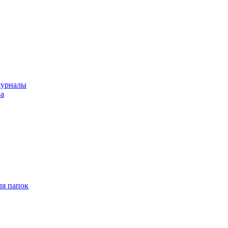
журналы
ра
ля папок