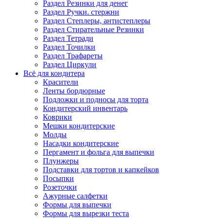
Раздел Резинки для денег
Раздел Ручки. стержни
Раздел Степлеры, антистеплеры
Раздел Стирательные Резинки
Раздел Тетради
Раздел Точилки
Раздел Трафареты
Раздел Циркули
Всё для кондитера
Красители
Ленты бордюрные
Подложки и подносы для торта
Кондитерский инвентарь
Коврики
Мешки кондитерские
Молды
Насадки кондитерские
Пергамент и фольга для выпечки
Плунжеры
Подставки для тортов и капкейков
Посыпки
Розеточки
Ажурные салфетки
Формы для выпечки
Формы для вырезки теста