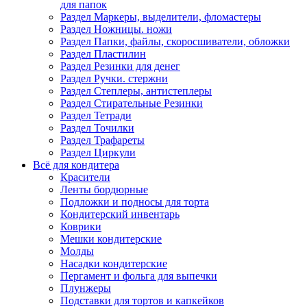
для папок
Раздел Маркеры, выделители, фломастеры
Раздел Ножницы. ножи
Раздел Папки, файлы, скоросшиватели, обложки
Раздел Пластилин
Раздел Резинки для денег
Раздел Ручки. стержни
Раздел Степлеры, антистеплеры
Раздел Стирательные Резинки
Раздел Тетради
Раздел Точилки
Раздел Трафареты
Раздел Циркули
Всё для кондитера
Красители
Ленты бордюрные
Подложки и подносы для торта
Кондитерский инвентарь
Коврики
Мешки кондитерские
Молды
Насадки кондитерские
Пергамент и фольга для выпечки
Плунжеры
Подставки для тортов и капкейков