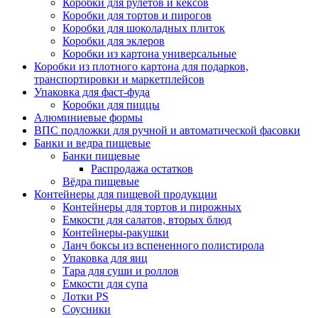
Коробки для рулетов и кексов
Коробки для тортов и пирогов
Коробки для шоколадных плиток
Коробки для эклеров
Коробки из картона универсальные
Коробки из плотного картона для подарков,
транспортировки и маркетплейсов
Упаковка для фаст-фуда
Коробки для пиццы
Алюминиевые формы
ВПС подложки для ручной и автоматической фасовки
Банки и ведра пищевые
Банки пищевые
Распродажа остатков
Вёдра пищевые
Контейнеры для пищевой продукции
Контейнеры для тортов и пирожных
Емкости для салатов, вторых блюд
Контейнеры-ракушки
Ланч боксы из вспененного полистирола
Упаковка для яиц
Тара для суши и роллов
Емкости для супа
Лотки PS
Соусники