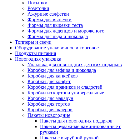
Посыпки
Розеточки
Ажурные салфетки
Формы для выпечки
Формы для вырезки теста
Формы для леденцов и мороженого
Формы для льда и шоколада
Топперы и свечи
Оборудование упаковочное и торговое
Продукты питания
Новогодняя упаковка
Упаковка для новогодних детских подарков
Коробки для зефира и шоколада
Коробки для капкейков
Коробки для конфет
Коробки для пряников и сладостей
Коробки из картона универсальные
Коробки для макарун
Коробки для тортов
Коробки для эклеров
Пакеты новогодние
Пакеты для новогодних подарков
Пакеты бумажные ламинированные с
ручками
Пакеты с вырубной ручкой