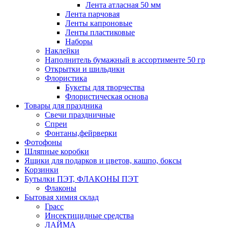
Лента атласная 50 мм
Лента парчовая
Ленты капроновые
Ленты пластиковые
Наборы
Наклейки
Наполнитель бумажный в ассортименте 50 гр
Открытки и шильдики
Флористика
Букеты для творчества
Флористическая основа
Товары для праздника
Свечи праздничные
Спреи
Фонтаны,фейрверки
Фотофоны
Шляпные коробки
Ящики для подарков и цветов, кашпо, боксы
Корзинки
Бутылки ПЭТ, ФЛАКОНЫ ПЭТ
Флаконы
Бытовая химия склад
Грасс
Инсектицидные средства
ЛАЙМА