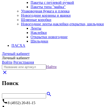
Пакеты с петлевой ручкой
Пакеты типа "майка"
Упаковочная бумага и пленка
Новогодние корзины и ящики
Шляпные коробки
Новогодние ленты,наклейки,открытки, шильдики
Ленты
Наклейки
Открытки новогодние
Шильдики
ПАСХА
Личный кабинет
Личный кабинет
Войти
Регистрация
Найти
close
Поиск
search
call
8 (4932) 20-81-15