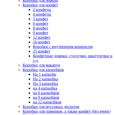
Коробки для зефира
Коробки для конфет
2 конфеты
4 конфеты
5 конфет
6 конфет
8 конфет
9 конфет
12 конфет
16 конфет
Коробки с внутренним коррексом
25 конфет
Конфетные домики, сундучки, шкатулочки и
т.д.
Коробки для макарун
Коробки для капкейков
На 1 капкейк
На 2 капкейка
На 3 капкейка
на 4 капкейка
на 6 капкейков
на 9 капкейков
на 12 капкейков
Коробки для муссовых десертов
Коробки для пряников, а также конфет (без ячеек)