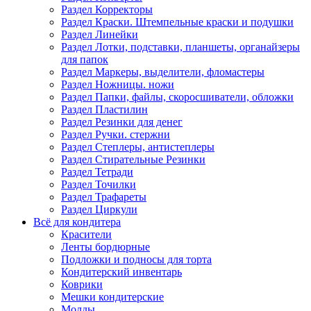
Раздел Корректоры
Раздел Краски. Штемпельные краски и подушки
Раздел Линейки
Раздел Лотки, подставки, планшеты, органайзеры
для папок
Раздел Маркеры, выделители, фломастеры
Раздел Ножницы. ножи
Раздел Папки, файлы, скоросшиватели, обложки
Раздел Пластилин
Раздел Резинки для денег
Раздел Ручки. стержни
Раздел Степлеры, антистеплеры
Раздел Стирательные Резинки
Раздел Тетради
Раздел Точилки
Раздел Трафареты
Раздел Циркули
Всё для кондитера
Красители
Ленты бордюрные
Подложки и подносы для торта
Кондитерский инвентарь
Коврики
Мешки кондитерские
Молды