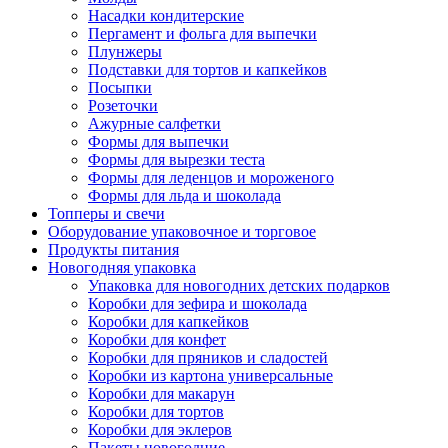
Насадки кондитерские
Пергамент и фольга для выпечки
Плунжеры
Подставки для тортов и капкейков
Посыпки
Розеточки
Ажурные салфетки
Формы для выпечки
Формы для вырезки теста
Формы для леденцов и мороженого
Формы для льда и шоколада
Топперы и свечи
Оборудование упаковочное и торговое
Продукты питания
Новогодняя упаковка
Упаковка для новогодних детских подарков
Коробки для зефира и шоколада
Коробки для капкейков
Коробки для конфет
Коробки для пряников и сладостей
Коробки из картона универсальные
Коробки для макарун
Коробки для тортов
Коробки для эклеров
Пакеты новогодние