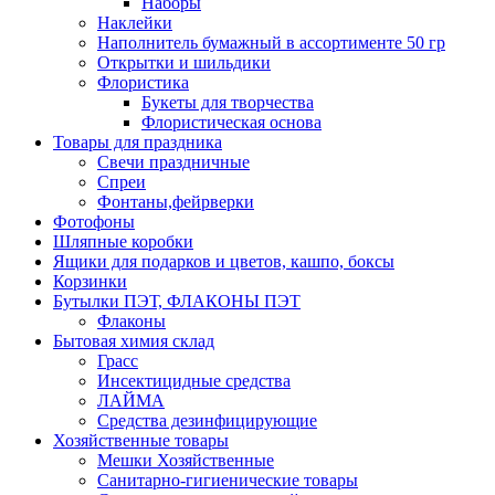
Наборы
Наклейки
Наполнитель бумажный в ассортименте 50 гр
Открытки и шильдики
Флористика
Букеты для творчества
Флористическая основа
Товары для праздника
Свечи праздничные
Спреи
Фонтаны,фейрверки
Фотофоны
Шляпные коробки
Ящики для подарков и цветов, кашпо, боксы
Корзинки
Бутылки ПЭТ, ФЛАКОНЫ ПЭТ
Флаконы
Бытовая химия склад
Грасс
Инсектицидные средства
ЛАЙМА
Средства дезинфицирующие
Хозяйственные товары
Мешки Хозяйственные
Санитарно-гигиенические товары