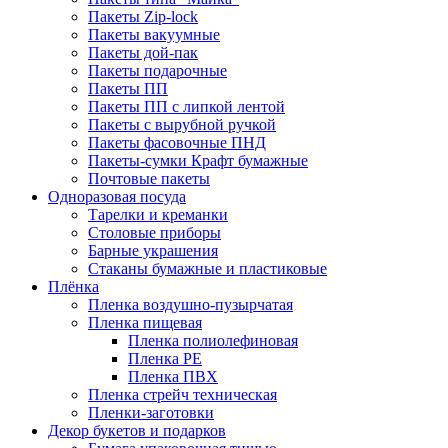
Пакеты Zip-lock
Пакеты вакуумные
Пакеты дой-пак
Пакеты подарочные
Пакеты ПП
Пакеты ПП с липкой лентой
Пакеты с вырубной ручкой
Пакеты фасовочные ПНД
Пакеты-сумки Крафт бумажные
Почтовые пакеты
Одноразовая посуда
Тарелки и креманки
Столовые приборы
Барные украшения
Стаканы бумажные и пластиковые
Плёнка
Пленка воздушно-пузырчатая
Пленка пищевая
Пленка полиолефиновая
Пленка PE
Пленка ПВХ
Пленка стрейч техническая
Пленки-заготовки
Декор букетов и подарков