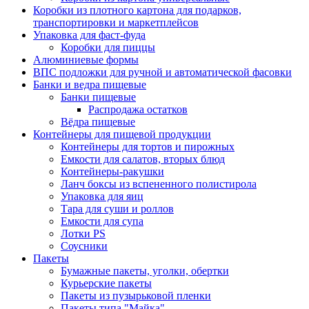
Коробки из плотного картона для подарков,
транспортировки и маркетплейсов
Упаковка для фаст-фуда
Коробки для пиццы
Алюминиевые формы
ВПС подложки для ручной и автоматической фасовки
Банки и ведра пищевые
Банки пищевые
Распродажа остатков
Вёдра пищевые
Контейнеры для пищевой продукции
Контейнеры для тортов и пирожных
Емкости для салатов, вторых блюд
Контейнеры-ракушки
Ланч боксы из вспененного полистирола
Упаковка для яиц
Тара для суши и роллов
Емкости для супа
Лотки PS
Соусники
Пакеты
Бумажные пакеты, уголки, обертки
Курьерские пакеты
Пакеты из пузырьковой пленки
Пакеты типа "Майка"