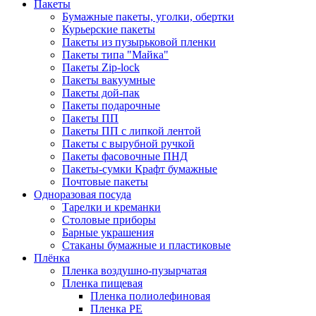
Пакеты
Бумажные пакеты, уголки, обертки
Курьерские пакеты
Пакеты из пузырьковой пленки
Пакеты типа "Майка"
Пакеты Zip-lock
Пакеты вакуумные
Пакеты дой-пак
Пакеты подарочные
Пакеты ПП
Пакеты ПП с липкой лентой
Пакеты с вырубной ручкой
Пакеты фасовочные ПНД
Пакеты-сумки Крафт бумажные
Почтовые пакеты
Одноразовая посуда
Тарелки и креманки
Столовые приборы
Барные украшения
Стаканы бумажные и пластиковые
Плёнка
Пленка воздушно-пузырчатая
Пленка пищевая
Пленка полиолефиновая
Пленка PE