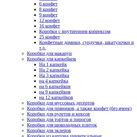
6 конфет
8 конфет
9 конфет
12 конфет
16 конфет
Коробки с внутренним коррексом
25 конфет
Конфетные домики, сундучки, шкатулочки и
т.д.
Коробки для макарун
Коробки для капкейков
На 1 капкейк
На 2 капкейка
На 3 капкейка
на 4 капкейка
на 6 капкейков
на 9 капкейков
на 12 капкейков
Коробки для муссовых десертов
Коробки для пряников, а также конфет (без ячеек)
Коробки для рулетов и кексов
Коробки для тортов и пирогов
Коробки для шоколадных плиток
Коробки для эклеров
Коробки из картона универсальные