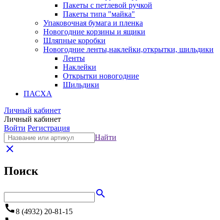
Пакеты с петлевой ручкой
Пакеты типа "майка"
Упаковочная бумага и пленка
Новогодние корзины и ящики
Шляпные коробки
Новогодние ленты,наклейки,открытки, шильдики
Ленты
Наклейки
Открытки новогодние
Шильдики
ПАСХА
Личный кабинет
Личный кабинет
Войти
Регистрация
Найти
close
Поиск
search
call
8 (4932) 20-81-15