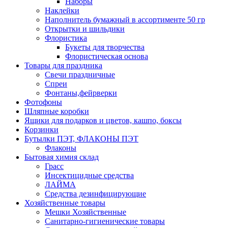
Наборы
Наклейки
Наполнитель бумажный в ассортименте 50 гр
Открытки и шильдики
Флористика
Букеты для творчества
Флористическая основа
Товары для праздника
Свечи праздничные
Спреи
Фонтаны,фейрверки
Фотофоны
Шляпные коробки
Ящики для подарков и цветов, кашпо, боксы
Корзинки
Бутылки ПЭТ, ФЛАКОНЫ ПЭТ
Флаконы
Бытовая химия склад
Грасс
Инсектицидные средства
ЛАЙМА
Средства дезинфицирующие
Хозяйственные товары
Мешки Хозяйственные
Санитарно-гигиенические товары