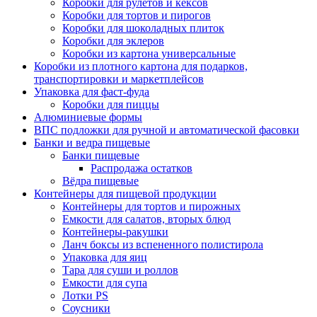
Коробки для рулетов и кексов
Коробки для тортов и пирогов
Коробки для шоколадных плиток
Коробки для эклеров
Коробки из картона универсальные
Коробки из плотного картона для подарков,
транспортировки и маркетплейсов
Упаковка для фаст-фуда
Коробки для пиццы
Алюминиевые формы
ВПС подложки для ручной и автоматической фасовки
Банки и ведра пищевые
Банки пищевые
Распродажа остатков
Вёдра пищевые
Контейнеры для пищевой продукции
Контейнеры для тортов и пирожных
Емкости для салатов, вторых блюд
Контейнеры-ракушки
Ланч боксы из вспененного полистирола
Упаковка для яиц
Тара для суши и роллов
Емкости для супа
Лотки PS
Соусники