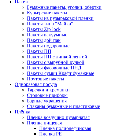
Пакеты
Бумажные пакеты, уголки, обертки
Курьерские пакеты
Пакеты из пузырьковой пленки
Пакеты типа "Майка"
Пакеты Zip-lock
Пакеты вакуумные
Пакеты дой-пак
Пакеты подарочные
Пакеты ПП
Пакеты ПП с липкой лентой
Пакеты с вырубной ручкой
Пакеты фасовочные ПНД
Пакеты-сумки Крафт бумажные
Почтовые пакеты
Одноразовая посуда
Тарелки и креманки
Столовые приборы
Барные украшения
Стаканы бумажные и пластиковые
Плёнка
Пленка воздушно-пузырчатая
Пленка пищевая
Пленка полиолефиновая
Пленка PE