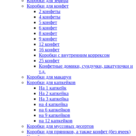
Коробки для зефира
Коробки для конфет
2 конфеты
4 конфеты
5 конфет
6 конфет
8 конфет
9 конфет
12 конфет
16 конфет
Коробки с внутренним коррексом
25 конфет
Конфетные домики, сундучки, шкатулочки и
т.д.
Коробки для макарун
Коробки для капкейков
На 1 капкейк
На 2 капкейка
На 3 капкейка
на 4 капкейка
на 6 капкейков
на 9 капкейков
на 12 капкейков
Коробки для муссовых десертов
Коробки для пряников, а также конфет (без ячеек)