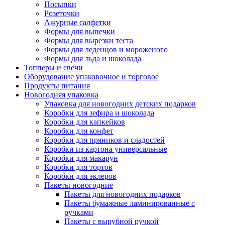
Посыпки
Розеточки
Ажурные салфетки
Формы для выпечки
Формы для вырезки теста
Формы для леденцов и мороженого
Формы для льда и шоколада
Топперы и свечи
Оборудование упаковочное и торговое
Продукты питания
Новогодняя упаковка
Упаковка для новогодних детских подарков
Коробки для зефира и шоколада
Коробки для капкейков
Коробки для конфет
Коробки для пряников и сладостей
Коробки из картона универсальные
Коробки для макарун
Коробки для тортов
Коробки для эклеров
Пакеты новогодние
Пакеты для новогодних подарков
Пакеты бумажные ламинированные с
ручками
Пакеты с вырубной ручкой