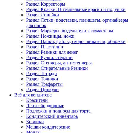
Раздел Корректоры
Раздел Краски. Штемпельные краски и подушки
Раздел Линейки
Раздел Лотки, подставки, планшеты, органайзеры
для папок
Раздел Маркеры, выделители, фломастеры
Раздел Ножницы. ножи
Раздел Папки, файлы, скоросшиватели, обложки
Раздел Пластилин
Раздел Резинки для денег
Раздел Ручки. стержни
Раздел Степлеры, антистеплеры
Раздел Стирательные Резинки
Раздел Тетради
Раздел Точилки
Раздел Трафареты
Раздел Циркули
Всё для кондитера
Красители
Ленты бордюрные
Подложки и подносы для торта
Кондитерский инвентарь
Коврики
Мешки кондитерские
Молды