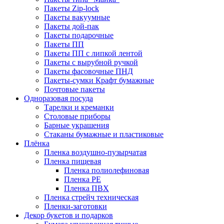
Пакеты Zip-lock
Пакеты вакуумные
Пакеты дой-пак
Пакеты подарочные
Пакеты ПП
Пакеты ПП с липкой лентой
Пакеты с вырубной ручкой
Пакеты фасовочные ПНД
Пакеты-сумки Крафт бумажные
Почтовые пакеты
Одноразовая посуда
Тарелки и креманки
Столовые приборы
Барные украшения
Стаканы бумажные и пластиковые
Плёнка
Пленка воздушно-пузырчатая
Пленка пищевая
Пленка полиолефиновая
Пленка PE
Пленка ПВХ
Пленка стрейч техническая
Пленки-заготовки
Декор букетов и подарков