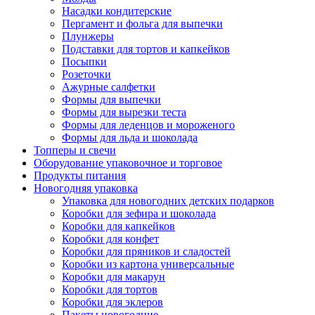
Насадки кондитерские
Пергамент и фольга для выпечки
Плунжеры
Подставки для тортов и капкейков
Посыпки
Розеточки
Ажурные салфетки
Формы для выпечки
Формы для вырезки теста
Формы для леденцов и мороженого
Формы для льда и шоколада
Топперы и свечи
Оборудование упаковочное и торговое
Продукты питания
Новогодняя упаковка
Упаковка для новогодних детских подарков
Коробки для зефира и шоколада
Коробки для капкейков
Коробки для конфет
Коробки для пряников и сладостей
Коробки из картона универсальные
Коробки для макарун
Коробки для тортов
Коробки для эклеров
Пакеты новогодние