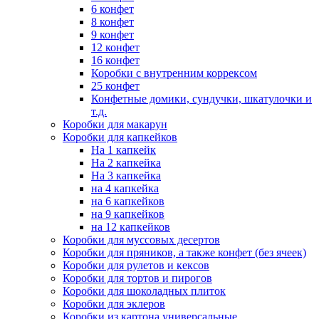
6 конфет
8 конфет
9 конфет
12 конфет
16 конфет
Коробки с внутренним коррексом
25 конфет
Конфетные домики, сундучки, шкатулочки и
т.д.
Коробки для макарун
Коробки для капкейков
На 1 капкейк
На 2 капкейка
На 3 капкейка
на 4 капкейка
на 6 капкейков
на 9 капкейков
на 12 капкейков
Коробки для муссовых десертов
Коробки для пряников, а также конфет (без ячеек)
Коробки для рулетов и кексов
Коробки для тортов и пирогов
Коробки для шоколадных плиток
Коробки для эклеров
Коробки из картона универсальные