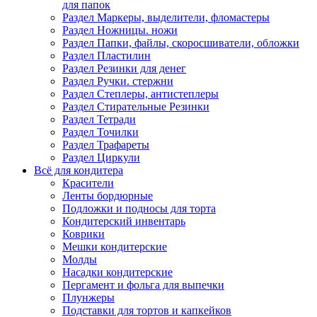
для папок
Раздел Маркеры, выделители, фломастеры
Раздел Ножницы. ножи
Раздел Папки, файлы, скоросшиватели, обложки
Раздел Пластилин
Раздел Резинки для денег
Раздел Ручки. стержни
Раздел Степлеры, антистеплеры
Раздел Стирательные Резинки
Раздел Тетради
Раздел Точилки
Раздел Трафареты
Раздел Циркули
Всё для кондитера
Красители
Ленты бордюрные
Подложки и подносы для торта
Кондитерский инвентарь
Коврики
Мешки кондитерские
Молды
Насадки кондитерские
Пергамент и фольга для выпечки
Плунжеры
Подставки для тортов и капкейков