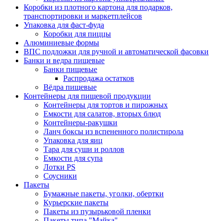
Коробки из плотного картона для подарков,
транспортировки и маркетплейсов
Упаковка для фаст-фуда
Коробки для пиццы
Алюминиевые формы
ВПС подложки для ручной и автоматической фасовки
Банки и ведра пищевые
Банки пищевые
Распродажа остатков
Вёдра пищевые
Контейнеры для пищевой продукции
Контейнеры для тортов и пирожных
Емкости для салатов, вторых блюд
Контейнеры-ракушки
Ланч боксы из вспененного полистирола
Упаковка для яиц
Тара для суши и роллов
Емкости для супа
Лотки PS
Соусники
Пакеты
Бумажные пакеты, уголки, обертки
Курьерские пакеты
Пакеты из пузырьковой пленки
Пакеты типа "Майка"