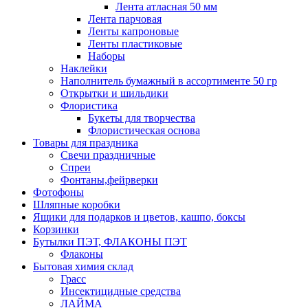
Лента атласная 50 мм
Лента парчовая
Ленты капроновые
Ленты пластиковые
Наборы
Наклейки
Наполнитель бумажный в ассортименте 50 гр
Открытки и шильдики
Флористика
Букеты для творчества
Флористическая основа
Товары для праздника
Свечи праздничные
Спреи
Фонтаны,фейрверки
Фотофоны
Шляпные коробки
Ящики для подарков и цветов, кашпо, боксы
Корзинки
Бутылки ПЭТ, ФЛАКОНЫ ПЭТ
Флаконы
Бытовая химия склад
Грасс
Инсектицидные средства
ЛАЙМА