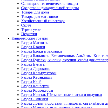
Санитарно-гигиенические товары
Средства индивидуальной защиты
Товары для дома
Товары для магазинов
Хозяйственный инвентарь
Скотч
Термосумки
Перчатки
Канцелярские товары
Раздел Магниты
Раздел Бланки
Раздел Блоки и закладки
Раздел Блокноты, Ежедневники, Альбомы, Книги-
Раздел Булавки, кнопки, скрепки, скобы для степле
Раздел Бумага
Раздел Дыроколы
Раздел Калькуляторы
Раздел Карандаши
Раздел Клей
Раздел Конверты
Раздел Корректоры
Раздел Краски. Штемпельные краски и подушки
Раздел Линейки
Раздел Лотки, подставки, планшеты, органайзеры д
Раздел Маркеры, выделители, фломастеры