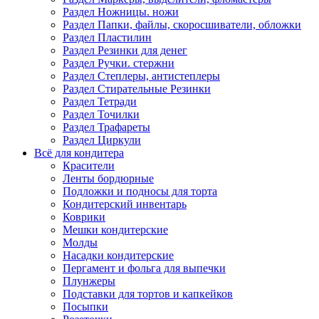
Раздел Ножницы. ножи
Раздел Папки, файлы, скоросшиватели, обложки
Раздел Пластилин
Раздел Резинки для денег
Раздел Ручки. стержни
Раздел Степлеры, антистеплеры
Раздел Стирательные Резинки
Раздел Тетради
Раздел Точилки
Раздел Трафареты
Раздел Циркули
Всё для кондитера
Красители
Ленты бордюрные
Подложки и подносы для торта
Кондитерский инвентарь
Коврики
Мешки кондитерские
Молды
Насадки кондитерские
Пергамент и фольга для выпечки
Плунжеры
Подставки для тортов и капкейков
Посыпки