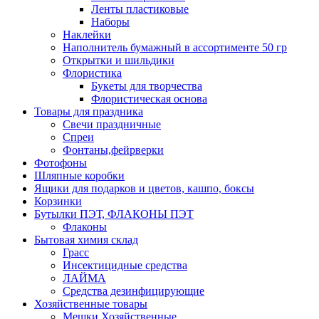
Ленты пластиковые
Наборы
Наклейки
Наполнитель бумажный в ассортименте 50 гр
Открытки и шильдики
Флористика
Букеты для творчества
Флористическая основа
Товары для праздника
Свечи праздничные
Спреи
Фонтаны,фейрверки
Фотофоны
Шляпные коробки
Ящики для подарков и цветов, кашпо, боксы
Корзинки
Бутылки ПЭТ, ФЛАКОНЫ ПЭТ
Флаконы
Бытовая химия склад
Грасс
Инсектицидные средства
ЛАЙМА
Средства дезинфицирующие
Хозяйственные товары
Мешки Хозяйственные