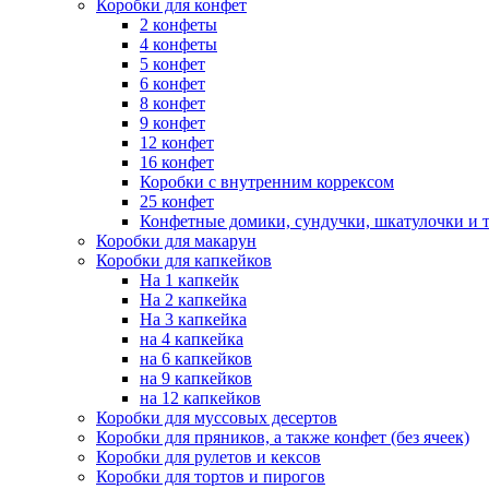
Коробки для конфет
2 конфеты
4 конфеты
5 конфет
6 конфет
8 конфет
9 конфет
12 конфет
16 конфет
Коробки с внутренним коррексом
25 конфет
Конфетные домики, сундучки, шкатулочки и т
Коробки для макарун
Коробки для капкейков
На 1 капкейк
На 2 капкейка
На 3 капкейка
на 4 капкейка
на 6 капкейков
на 9 капкейков
на 12 капкейков
Коробки для муссовых десертов
Коробки для пряников, а также конфет (без ячеек)
Коробки для рулетов и кексов
Коробки для тортов и пирогов