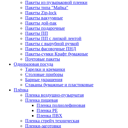
Пакеты из пузырьковой пленки
Пакеты типа "Майка"
Пакеты Zip-lock
Пакеты вакуумные
Пакеты дой-пак
Пакеты подарочные
Пакеты ПП
Пакеты ПП с липкой лентой
Пакеты с вырубной ручкой
Пакеты фасовочные ПНД
Пакеты-сумки Крафт бумажные
Почтовые пакеты
Одноразовая посуда
Тарелки и креманки
Столовые приборы
Барные украшения
Стаканы бумажные и пластиковые
Плёнка
Пленка воздушно-пузырчатая
Пленка пищевая
Пленка полиолефиновая
Пленка PE
Пленка ПВХ
Пленка стрейч техническая
Пленки-заготовки