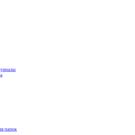
журналы
ра
ля папок