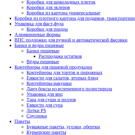
Коробки для шоколадных плиток
Коробки для эклеров
Коробки из картона универсальные
Коробки из плотного картона для подарков, транспортир
Упаковка для фаст-фуда
Коробки для пиццы
Алюминиевые формы
ВПС подложки для ручной и автоматической фасовки
Банки и ведра пищевые
Банки пищевые
Распродажа остатков
Вёдра пищевые
Контейнеры для пищевой продукции
Контейнеры для тортов и пирожных
Емкости для салатов, вторых блюд
Контейнеры-ракушки
Ланч боксы из вспененного полистирола
Упаковка для яиц
Тара для суши и роллов
Емкости для супа
Лотки PS
Соусники
Пакеты
Бумажные пакеты, уголки, обертки
Курьерские пакеты