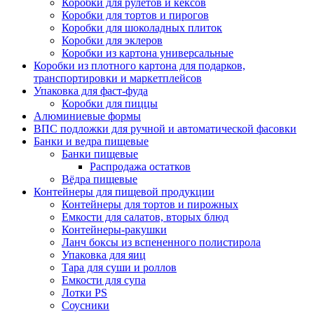
Коробки для рулетов и кексов
Коробки для тортов и пирогов
Коробки для шоколадных плиток
Коробки для эклеров
Коробки из картона универсальные
Коробки из плотного картона для подарков,
транспортировки и маркетплейсов
Упаковка для фаст-фуда
Коробки для пиццы
Алюминиевые формы
ВПС подложки для ручной и автоматической фасовки
Банки и ведра пищевые
Банки пищевые
Распродажа остатков
Вёдра пищевые
Контейнеры для пищевой продукции
Контейнеры для тортов и пирожных
Емкости для салатов, вторых блюд
Контейнеры-ракушки
Ланч боксы из вспененного полистирола
Упаковка для яиц
Тара для суши и роллов
Емкости для супа
Лотки PS
Соусники