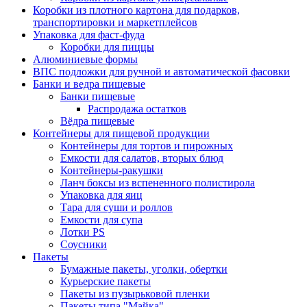
Коробки из плотного картона для подарков,
транспортировки и маркетплейсов
Упаковка для фаст-фуда
Коробки для пиццы
Алюминиевые формы
ВПС подложки для ручной и автоматической фасовки
Банки и ведра пищевые
Банки пищевые
Распродажа остатков
Вёдра пищевые
Контейнеры для пищевой продукции
Контейнеры для тортов и пирожных
Емкости для салатов, вторых блюд
Контейнеры-ракушки
Ланч боксы из вспененного полистирола
Упаковка для яиц
Тара для суши и роллов
Емкости для супа
Лотки PS
Соусники
Пакеты
Бумажные пакеты, уголки, обертки
Курьерские пакеты
Пакеты из пузырьковой пленки
Пакеты типа "Майка"