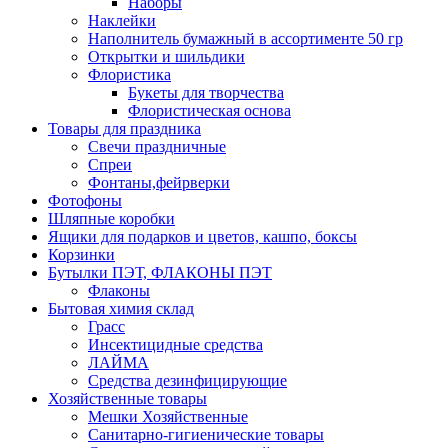
Наборы
Наклейки
Наполнитель бумажный в ассортименте 50 гр
Открытки и шильдики
Флористика
Букеты для творчества
Флористическая основа
Товары для праздника
Свечи праздничные
Спреи
Фонтаны,фейрверки
Фотофоны
Шляпные коробки
Ящики для подарков и цветов, кашпо, боксы
Корзинки
Бутылки ПЭТ, ФЛАКОНЫ ПЭТ
Флаконы
Бытовая химия склад
Грасс
Инсектицидные средства
ЛАЙМА
Средства дезинфицирующие
Хозяйственные товары
Мешки Хозяйственные
Санитарно-гигиенические товары