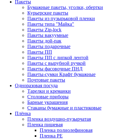
Пакеты
Бумажные пакеты, уголки, обертки
Курьерские пакеты
Пакеты из пузырьковой пленки
Пакеты типа "Майка"
Пакеты Zip-lock
Пакеты вакуумные
Пакеты дой-пак
Пакеты подарочные
Пакеты ПП
Пакеты ПП с липкой лентой
Пакеты с вырубной ручкой
Пакеты фасовочные ПНД
Пакеты-сумки Крафт бумажные
Почтовые пакеты
Одноразовая посуда
Тарелки и креманки
Столовые приборы
Барные украшения
Стаканы бумажные и пластиковые
Плёнка
Пленка воздушно-пузырчатая
Пленка пищевая
Пленка полиолефиновая
Пленка PE