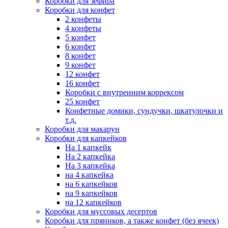
Коробки для зефира
Коробки для конфет
2 конфеты
4 конфеты
5 конфет
6 конфет
8 конфет
9 конфет
12 конфет
16 конфет
Коробки с внутренним коррексом
25 конфет
Конфетные домики, сундучки, шкатулочки и
т.д.
Коробки для макарун
Коробки для капкейков
На 1 капкейк
На 2 капкейка
На 3 капкейка
на 4 капкейка
на 6 капкейков
на 9 капкейков
на 12 капкейков
Коробки для муссовых десертов
Коробки для пряников, а также конфет (без ячеек)