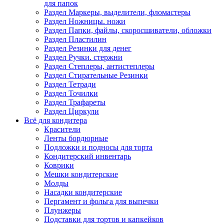
для папок
Раздел Маркеры, выделители, фломастеры
Раздел Ножницы. ножи
Раздел Папки, файлы, скоросшиватели, обложки
Раздел Пластилин
Раздел Резинки для денег
Раздел Ручки. стержни
Раздел Степлеры, антистеплеры
Раздел Стирательные Резинки
Раздел Тетради
Раздел Точилки
Раздел Трафареты
Раздел Циркули
Всё для кондитера
Красители
Ленты бордюрные
Подложки и подносы для торта
Кондитерский инвентарь
Коврики
Мешки кондитерские
Молды
Насадки кондитерские
Пергамент и фольга для выпечки
Плунжеры
Подставки для тортов и капкейков