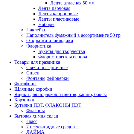
Лента атласная 50 мм
Лента парчовая
Ленты капроновые
Ленты пластиковые
Наборы
Наклейки
Наполнитель бумажный в ассортименте 50 гр
Открытки и шильдики
Флористика
Букеты для творчества
Флористическая основа
Товары для праздника
Свечи праздничные
Спреи
Фонтаны,фейрверки
Фотофоны
Шляпные коробки
Ящики для подарков и цветов, кашпо, боксы
Корзинки
Бутылки ПЭТ, ФЛАКОНЫ ПЭТ
Флаконы
Бытовая химия склад
Грасс
Инсектицидные средства
ЛАЙМА