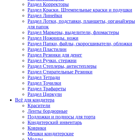
Раздел Корректоры
Раздел Краски. Штемпельные краски и подушки
Раздел Линейки
Раздел Лотки, подставки, планшеты, органайзеры
для папок
Раздел Маркеры, выделители, фломастеры
Раздел Ножницы. ножи
Раздел Папки, файлы, скоросшиватели, обложки
Раздел Пластилин
Раздел Резинки для денег
Раздел Ручки. стержни
Раздел Степлеры, антистеплеры
Раздел Стирательные Резинки
Раздел Тетради
Раздел Точилки
Раздел Трафареты
Раздел Циркули
Всё для кондитера
Красители
Ленты бордюрные
Подложки и подносы для торта
Кондитерский инвентарь
Коврики
Мешки кондитерские
Молды