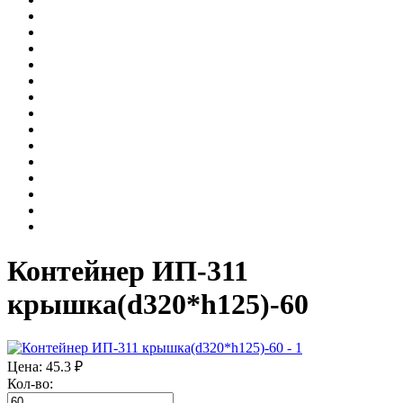
Контейнер ИП-311
крышка(d320*h125)-60
Цена:
45.3
₽
Кол-во: