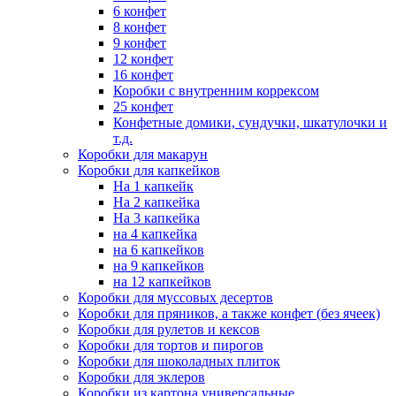
6 конфет
8 конфет
9 конфет
12 конфет
16 конфет
Коробки с внутренним коррексом
25 конфет
Конфетные домики, сундучки, шкатулочки и
т.д.
Коробки для макарун
Коробки для капкейков
На 1 капкейк
На 2 капкейка
На 3 капкейка
на 4 капкейка
на 6 капкейков
на 9 капкейков
на 12 капкейков
Коробки для муссовых десертов
Коробки для пряников, а также конфет (без ячеек)
Коробки для рулетов и кексов
Коробки для тортов и пирогов
Коробки для шоколадных плиток
Коробки для эклеров
Коробки из картона универсальные