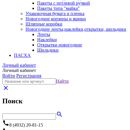
Пакеты с петлевой ручкой
Пакеты типа "майка"
Упаковочная бумага и пленка
Новогодние корзины и ящики
Шляпные коробки
Новогодние ленты,наклейки,открытки, шильдики
Ленты
Наклейки
Открытки новогодние
Шильдики
ПАСХА
Личный кабинет
Личный кабинет
Войти
Регистрация
Найти
close
Поиск
search
call
8 (4932) 20-81-15