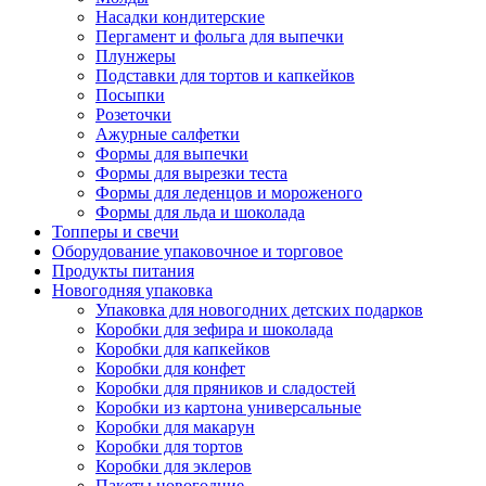
Насадки кондитерские
Пергамент и фольга для выпечки
Плунжеры
Подставки для тортов и капкейков
Посыпки
Розеточки
Ажурные салфетки
Формы для выпечки
Формы для вырезки теста
Формы для леденцов и мороженого
Формы для льда и шоколада
Топперы и свечи
Оборудование упаковочное и торговое
Продукты питания
Новогодняя упаковка
Упаковка для новогодних детских подарков
Коробки для зефира и шоколада
Коробки для капкейков
Коробки для конфет
Коробки для пряников и сладостей
Коробки из картона универсальные
Коробки для макарун
Коробки для тортов
Коробки для эклеров
Пакеты новогодние