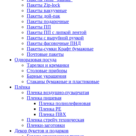
Пакеты Zip-lock
Пакеты вакуумные
Пакеты дой-пак
Пакеты подарочные
Пакеты ПП
Пакеты ПП с липкой лентой
Пакеты с вырубной ручкой
Пакеты фасовочные ПНД
Пакеты-сумки Крафт бумажные
Почтовые пакеты
Одноразовая посуда
Тарелки и креманки
Столовые приборы
Барные украшения
Стаканы бумажные и пластиковые
Плёнка
Пленка воздушно-пузырчатая
Пленка пищевая
Пленка полиолефиновая
Пленка PE
Пленка ПВХ
Пленка стрейч техническая
Пленки-заготовки
Декор букетов и подарков