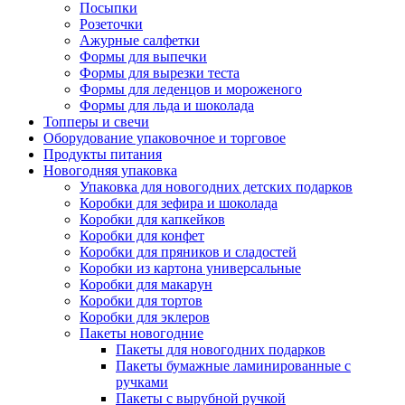
Посыпки
Розеточки
Ажурные салфетки
Формы для выпечки
Формы для вырезки теста
Формы для леденцов и мороженого
Формы для льда и шоколада
Топперы и свечи
Оборудование упаковочное и торговое
Продукты питания
Новогодняя упаковка
Упаковка для новогодних детских подарков
Коробки для зефира и шоколада
Коробки для капкейков
Коробки для конфет
Коробки для пряников и сладостей
Коробки из картона универсальные
Коробки для макарун
Коробки для тортов
Коробки для эклеров
Пакеты новогодние
Пакеты для новогодних подарков
Пакеты бумажные ламинированные с
ручками
Пакеты с вырубной ручкой