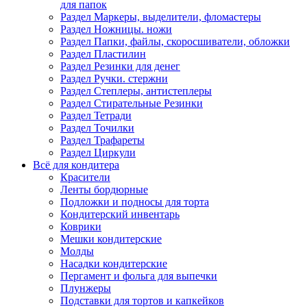
для папок
Раздел Маркеры, выделители, фломастеры
Раздел Ножницы. ножи
Раздел Папки, файлы, скоросшиватели, обложки
Раздел Пластилин
Раздел Резинки для денег
Раздел Ручки. стержни
Раздел Степлеры, антистеплеры
Раздел Стирательные Резинки
Раздел Тетради
Раздел Точилки
Раздел Трафареты
Раздел Циркули
Всё для кондитера
Красители
Ленты бордюрные
Подложки и подносы для торта
Кондитерский инвентарь
Коврики
Мешки кондитерские
Молды
Насадки кондитерские
Пергамент и фольга для выпечки
Плунжеры
Подставки для тортов и капкейков