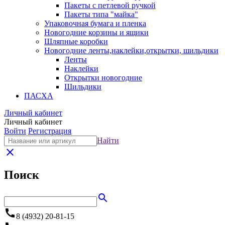
Пакеты с петлевой ручкой
Пакеты типа "майка"
Упаковочная бумага и пленка
Новогодние корзины и ящики
Шляпные коробки
Новогодние ленты,наклейки,открытки, шильдики
Ленты
Наклейки
Открытки новогодние
Шильдики
ПАСХА
Личный кабинет
Личный кабинет
Войти
Регистрация
Найти
close
Поиск
search
call
8 (4932) 20-81-15