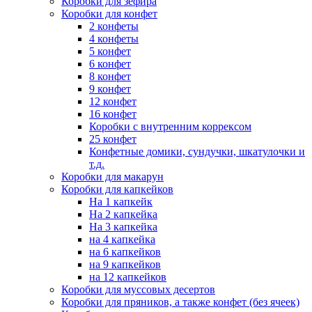
Коробки для зефира
Коробки для конфет
2 конфеты
4 конфеты
5 конфет
6 конфет
8 конфет
9 конфет
12 конфет
16 конфет
Коробки с внутренним коррексом
25 конфет
Конфетные домики, сундучки, шкатулочки и
т.д.
Коробки для макарун
Коробки для капкейков
На 1 капкейк
На 2 капкейка
На 3 капкейка
на 4 капкейка
на 6 капкейков
на 9 капкейков
на 12 капкейков
Коробки для муссовых десертов
Коробки для пряников, а также конфет (без ячеек)