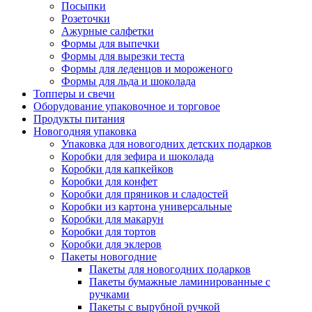
Посыпки
Розеточки
Ажурные салфетки
Формы для выпечки
Формы для вырезки теста
Формы для леденцов и мороженого
Формы для льда и шоколада
Топперы и свечи
Оборудование упаковочное и торговое
Продукты питания
Новогодняя упаковка
Упаковка для новогодних детских подарков
Коробки для зефира и шоколада
Коробки для капкейков
Коробки для конфет
Коробки для пряников и сладостей
Коробки из картона универсальные
Коробки для макарун
Коробки для тортов
Коробки для эклеров
Пакеты новогодние
Пакеты для новогодних подарков
Пакеты бумажные ламинированные с
ручками
Пакеты с вырубной ручкой