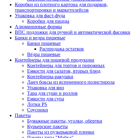
Коробки из плотного картона для подарков,
транспортировки и маркетплейсов
Упаковка для фаст-фуда
Коробки для пиццы
Алюминиевые формы
ВПС подложки для ручной и автоматической фасовки
Банки и ведра пищевые
Банки пищевые
Распродажа остатков
Вёдра пищевые
Контейнеры для пищевой продукции
Контейнеры для тортов и пирожных
Емкости для салатов, вторых блюд
Контейнеры-ракушки
Ланч боксы из вспененного полистирола
Упаковка для яиц
Тара для суши и роллов
Емкости для супа
Лотки PS
Соусники
Пакеты
Бумажные пакеты, уголки, обертки
Курьерские пакеты
Пакеты из пузырьковой пленки
Пакеты типа "Майка"