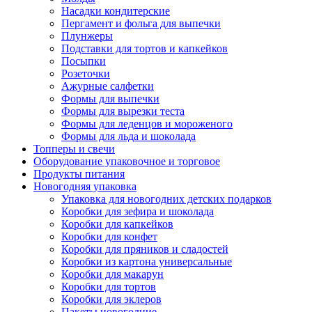
Насадки кондитерские
Пергамент и фольга для выпечки
Плунжеры
Подставки для тортов и капкейков
Посыпки
Розеточки
Ажурные салфетки
Формы для выпечки
Формы для вырезки теста
Формы для леденцов и мороженого
Формы для льда и шоколада
Топперы и свечи
Оборудование упаковочное и торговое
Продукты питания
Новогодняя упаковка
Упаковка для новогодних детских подарков
Коробки для зефира и шоколада
Коробки для капкейков
Коробки для конфет
Коробки для пряников и сладостей
Коробки из картона универсальные
Коробки для макарун
Коробки для тортов
Коробки для эклеров
Пакеты новогодние