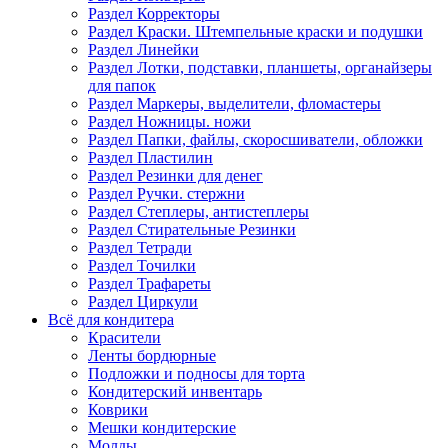
Раздел Корректоры
Раздел Краски. Штемпельные краски и подушки
Раздел Линейки
Раздел Лотки, подставки, планшеты, органайзеры
для папок
Раздел Маркеры, выделители, фломастеры
Раздел Ножницы. ножи
Раздел Папки, файлы, скоросшиватели, обложки
Раздел Пластилин
Раздел Резинки для денег
Раздел Ручки. стержни
Раздел Степлеры, антистеплеры
Раздел Стирательные Резинки
Раздел Тетради
Раздел Точилки
Раздел Трафареты
Раздел Циркули
Всё для кондитера
Красители
Ленты бордюрные
Подложки и подносы для торта
Кондитерский инвентарь
Коврики
Мешки кондитерские
Молды