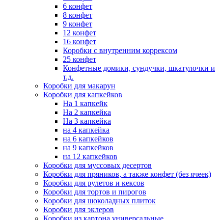
6 конфет
8 конфет
9 конфет
12 конфет
16 конфет
Коробки с внутренним коррексом
25 конфет
Конфетные домики, сундучки, шкатулочки и
т.д.
Коробки для макарун
Коробки для капкейков
На 1 капкейк
На 2 капкейка
На 3 капкейка
на 4 капкейка
на 6 капкейков
на 9 капкейков
на 12 капкейков
Коробки для муссовых десертов
Коробки для пряников, а также конфет (без ячеек)
Коробки для рулетов и кексов
Коробки для тортов и пирогов
Коробки для шоколадных плиток
Коробки для эклеров
Коробки из картона универсальные