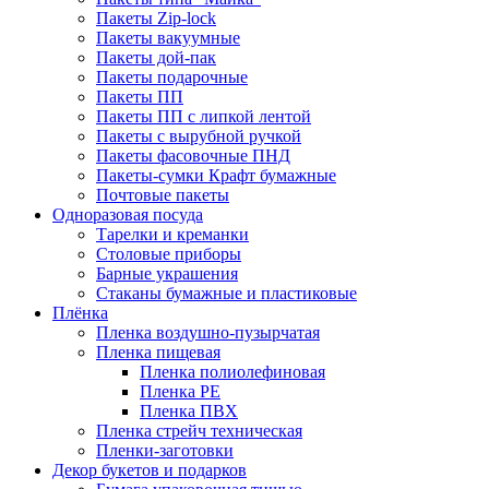
Пакеты Zip-lock
Пакеты вакуумные
Пакеты дой-пак
Пакеты подарочные
Пакеты ПП
Пакеты ПП с липкой лентой
Пакеты с вырубной ручкой
Пакеты фасовочные ПНД
Пакеты-сумки Крафт бумажные
Почтовые пакеты
Одноразовая посуда
Тарелки и креманки
Столовые приборы
Барные украшения
Стаканы бумажные и пластиковые
Плёнка
Пленка воздушно-пузырчатая
Пленка пищевая
Пленка полиолефиновая
Пленка PE
Пленка ПВХ
Пленка стрейч техническая
Пленки-заготовки
Декор букетов и подарков