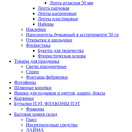
Лента атласная 50 мм
Лента парчовая
Ленты капроновые
Ленты пластиковые
Наборы
Наклейки
Наполнитель бумажный в ассортименте 50 гр
Открытки и шильдики
Флористика
Букеты для творчества
Флористическая основа
Товары для праздника
Свечи праздничные
Спреи
Фонтаны,фейрверки
Фотофоны
Шляпные коробки
Ящики для подарков и цветов, кашпо, боксы
Корзинки
Бутылки ПЭТ, ФЛАКОНЫ ПЭТ
Флаконы
Бытовая химия склад
Грасс
Инсектицидные средства
ЛАЙМА