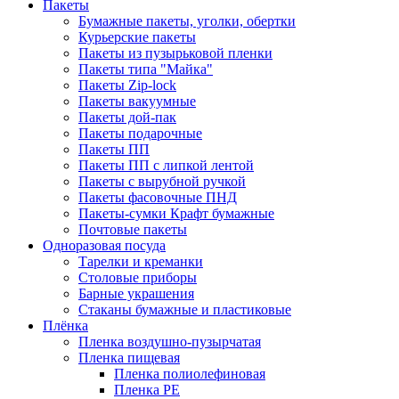
Пакеты
Бумажные пакеты, уголки, обертки
Курьерские пакеты
Пакеты из пузырьковой пленки
Пакеты типа "Майка"
Пакеты Zip-lock
Пакеты вакуумные
Пакеты дой-пак
Пакеты подарочные
Пакеты ПП
Пакеты ПП с липкой лентой
Пакеты с вырубной ручкой
Пакеты фасовочные ПНД
Пакеты-сумки Крафт бумажные
Почтовые пакеты
Одноразовая посуда
Тарелки и креманки
Столовые приборы
Барные украшения
Стаканы бумажные и пластиковые
Плёнка
Пленка воздушно-пузырчатая
Пленка пищевая
Пленка полиолефиновая
Пленка PE