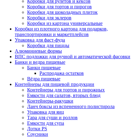
Коробки для рулетов и кексов
Коробки для тортов и пирогов
Коробки для шоколадных плиток
Коробки для эклеров
Коробки из картона универсальные
Коробки из плотного картона для подарков,
транспортировки и маркетплейсов
Упаковка для фаст-фуда
Коробки для пиццы
Алюминиевые формы
ВПС подложки для ручной и автоматической фасовки
Банки и ведра пищевые
Банки пищевые
Распродажа остатков
Вёдра пищевые
Контейнеры для пищевой продукции
Контейнеры для тортов и пирожных
Емкости для салатов, вторых блюд
Контейнеры-ракушки
Ланч боксы из вспененного полистирола
Упаковка для яиц
Тара для суши и роллов
Емкости для супа
Лотки PS
Соусники