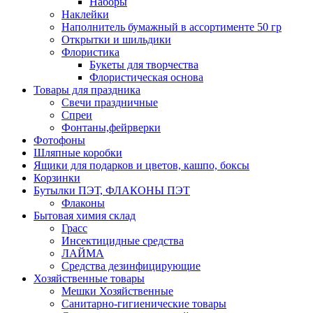
Наборы
Наклейки
Наполнитель бумажный в ассортименте 50 гр
Открытки и шильдики
Флористика
Букеты для творчества
Флористическая основа
Товары для праздника
Свечи праздничные
Спреи
Фонтаны,фейрверки
Фотофоны
Шляпные коробки
Ящики для подарков и цветов, кашпо, боксы
Корзинки
Бутылки ПЭТ, ФЛАКОНЫ ПЭТ
Флаконы
Бытовая химия склад
Грасс
Инсектицидные средства
ЛАЙМА
Средства дезинфицирующие
Хозяйственные товары
Мешки Хозяйственные
Санитарно-гигиенические товары