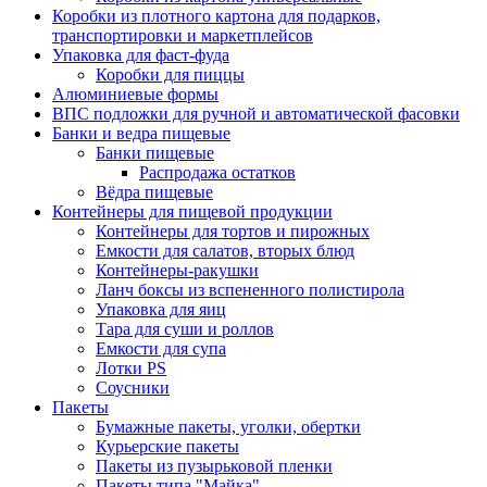
Коробки из плотного картона для подарков,
транспортировки и маркетплейсов
Упаковка для фаст-фуда
Коробки для пиццы
Алюминиевые формы
ВПС подложки для ручной и автоматической фасовки
Банки и ведра пищевые
Банки пищевые
Распродажа остатков
Вёдра пищевые
Контейнеры для пищевой продукции
Контейнеры для тортов и пирожных
Емкости для салатов, вторых блюд
Контейнеры-ракушки
Ланч боксы из вспененного полистирола
Упаковка для яиц
Тара для суши и роллов
Емкости для супа
Лотки PS
Соусники
Пакеты
Бумажные пакеты, уголки, обертки
Курьерские пакеты
Пакеты из пузырьковой пленки
Пакеты типа "Майка"