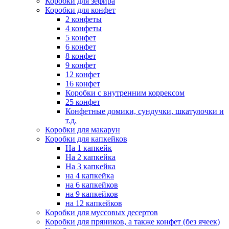
Коробки для зефира
Коробки для конфет
2 конфеты
4 конфеты
5 конфет
6 конфет
8 конфет
9 конфет
12 конфет
16 конфет
Коробки с внутренним коррексом
25 конфет
Конфетные домики, сундучки, шкатулочки и
т.д.
Коробки для макарун
Коробки для капкейков
На 1 капкейк
На 2 капкейка
На 3 капкейка
на 4 капкейка
на 6 капкейков
на 9 капкейков
на 12 капкейков
Коробки для муссовых десертов
Коробки для пряников, а также конфет (без ячеек)