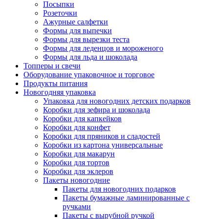
Посыпки
Розеточки
Ажурные салфетки
Формы для выпечки
Формы для вырезки теста
Формы для леденцов и мороженого
Формы для льда и шоколада
Топперы и свечи
Оборудование упаковочное и торговое
Продукты питания
Новогодняя упаковка
Упаковка для новогодних детских подарков
Коробки для зефира и шоколада
Коробки для капкейков
Коробки для конфет
Коробки для пряников и сладостей
Коробки из картона универсальные
Коробки для макарун
Коробки для тортов
Коробки для эклеров
Пакеты новогодние
Пакеты для новогодних подарков
Пакеты бумажные ламинированные с
ручками
Пакеты с вырубной ручкой