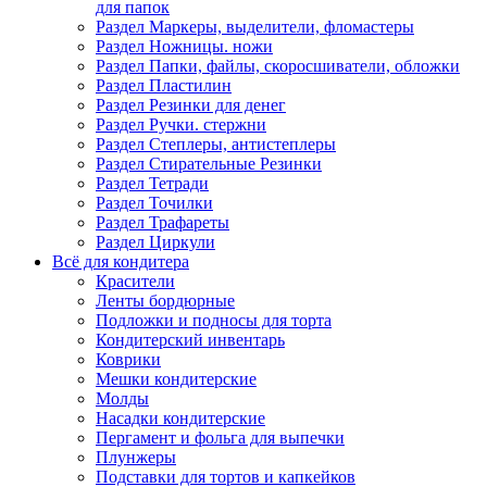
для папок
Раздел Маркеры, выделители, фломастеры
Раздел Ножницы. ножи
Раздел Папки, файлы, скоросшиватели, обложки
Раздел Пластилин
Раздел Резинки для денег
Раздел Ручки. стержни
Раздел Степлеры, антистеплеры
Раздел Стирательные Резинки
Раздел Тетради
Раздел Точилки
Раздел Трафареты
Раздел Циркули
Всё для кондитера
Красители
Ленты бордюрные
Подложки и подносы для торта
Кондитерский инвентарь
Коврики
Мешки кондитерские
Молды
Насадки кондитерские
Пергамент и фольга для выпечки
Плунжеры
Подставки для тортов и капкейков