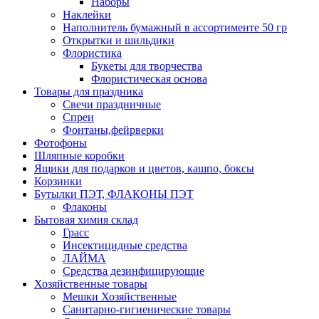
Наборы
Наклейки
Наполнитель бумажный в ассортименте 50 гр
Открытки и шильдики
Флористика
Букеты для творчества
Флористическая основа
Товары для праздника
Свечи праздничные
Спреи
Фонтаны,фейрверки
Фотофоны
Шляпные коробки
Ящики для подарков и цветов, кашпо, боксы
Корзинки
Бутылки ПЭТ, ФЛАКОНЫ ПЭТ
Флаконы
Бытовая химия склад
Грасс
Инсектицидные средства
ЛАЙМА
Средства дезинфицирующие
Хозяйственные товары
Мешки Хозяйственные
Санитарно-гигиенические товары