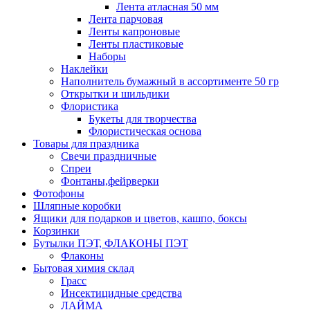
Лента атласная 50 мм
Лента парчовая
Ленты капроновые
Ленты пластиковые
Наборы
Наклейки
Наполнитель бумажный в ассортименте 50 гр
Открытки и шильдики
Флористика
Букеты для творчества
Флористическая основа
Товары для праздника
Свечи праздничные
Спреи
Фонтаны,фейрверки
Фотофоны
Шляпные коробки
Ящики для подарков и цветов, кашпо, боксы
Корзинки
Бутылки ПЭТ, ФЛАКОНЫ ПЭТ
Флаконы
Бытовая химия склад
Грасс
Инсектицидные средства
ЛАЙМА