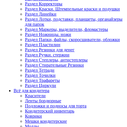
Раздел Корректоры
Раздел Краски. Штемпельные краски и подушки
Раздел Линейки
Раздел Лотки, подставки, планшеты, органайзеры
для папок
Раздел Маркеры, выделители, фломастеры
Раздел Ножницы. ножи
Раздел Папки, файлы, скоросшиватели, обложки
Раздел Пластилин
Раздел Резинки для денег
Раздел Ручки. стержни
Раздел Степлеры, антистеплеры
Раздел Стирательные Резинки
Раздел Тетради
Раздел Точилки
Раздел Трафареты
Раздел Циркули
Всё для кондитера
Красители
Ленты бордюрные
Подложки и подносы для торта
Кондитерский инвентарь
Коврики
Мешки кондитерские
Молды