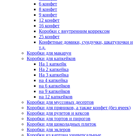
6 конфет
8 конфет
9 конфет
12 конфет
16 конфет
Коробки с внутренним коррексом
25 конфет
Конфетные домики, сундучки, шкатулочки и
т.д.
Коробки для макарун
Коробки для капкейков
На 1 капкейк
На 2 капкейка
На 3 капкейка
на 4 капкейка
на 6 капкейков
на 9 капкейков
на 12 капкейков
Коробки для муссовых десертов
Коробки для пряников, а также конфет (без ячеек)
Коробки для рулетов и кексов
Коробки для тортов и пирогов
Коробки для шоколадных плиток
Коробки для эклеров
Коробки из картона универсальные