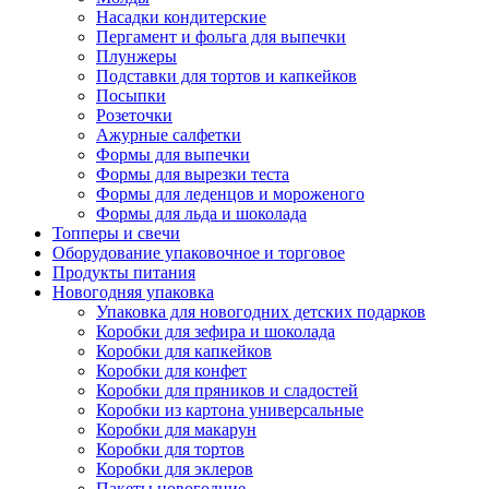
Насадки кондитерские
Пергамент и фольга для выпечки
Плунжеры
Подставки для тортов и капкейков
Посыпки
Розеточки
Ажурные салфетки
Формы для выпечки
Формы для вырезки теста
Формы для леденцов и мороженого
Формы для льда и шоколада
Топперы и свечи
Оборудование упаковочное и торговое
Продукты питания
Новогодняя упаковка
Упаковка для новогодних детских подарков
Коробки для зефира и шоколада
Коробки для капкейков
Коробки для конфет
Коробки для пряников и сладостей
Коробки из картона универсальные
Коробки для макарун
Коробки для тортов
Коробки для эклеров
Пакеты новогодние