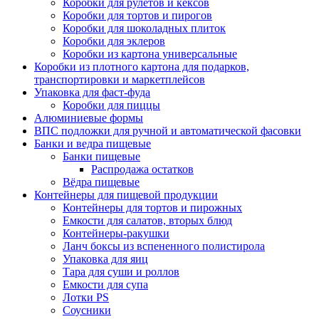
Коробки для рулетов и кексов
Коробки для тортов и пирогов
Коробки для шоколадных плиток
Коробки для эклеров
Коробки из картона универсальные
Коробки из плотного картона для подарков,
транспортировки и маркетплейсов
Упаковка для фаст-фуда
Коробки для пиццы
Алюминиевые формы
ВПС подложки для ручной и автоматической фасовки
Банки и ведра пищевые
Банки пищевые
Распродажа остатков
Вёдра пищевые
Контейнеры для пищевой продукции
Контейнеры для тортов и пирожных
Емкости для салатов, вторых блюд
Контейнеры-ракушки
Ланч боксы из вспененного полистирола
Упаковка для яиц
Тара для суши и роллов
Емкости для супа
Лотки PS
Соусники