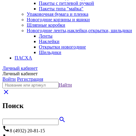
Пакеты с петлевой ручкой
Пакеты типа "майка"
Упаковочная бумага и пленка
Новогодние корзины и ящики
Шляпные коробки
Новогодние ленты,наклейки,открытки, шильдики
Ленты
Наклейки
Открытки новогодние
Шильдики
ПАСХА
Личный кабинет
Личный кабинет
Войти
Регистрация
Найти
close
Поиск
search
call
8 (4932) 20-81-15