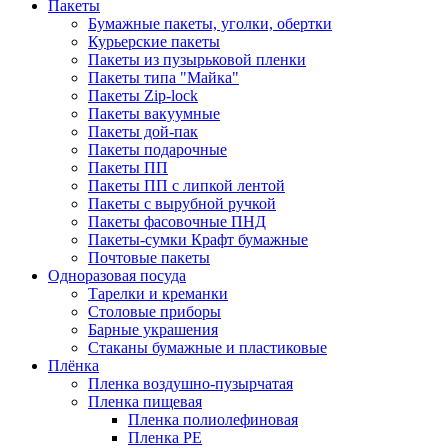
Пакеты
Бумажные пакеты, уголки, обертки
Курьерские пакеты
Пакеты из пузырьковой пленки
Пакеты типа "Майка"
Пакеты Zip-lock
Пакеты вакуумные
Пакеты дой-пак
Пакеты подарочные
Пакеты ПП
Пакеты ПП с липкой лентой
Пакеты с вырубной ручкой
Пакеты фасовочные ПНД
Пакеты-сумки Крафт бумажные
Почтовые пакеты
Одноразовая посуда
Тарелки и креманки
Столовые приборы
Барные украшения
Стаканы бумажные и пластиковые
Плёнка
Пленка воздушно-пузырчатая
Пленка пищевая
Пленка полиолефиновая
Пленка PE