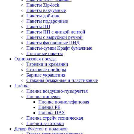
Пакеты Zip-lock
Пакеты вакуумные
Пакеты дой-пак
Пакеты подарочные
Пакеты ПП
Пакеты ПП с липкой лентой
Пакеты с вырубной ручкой
Пакеты фасовочные ПНД
Пакеты-сумки Крафт бумажные
Почтовые пакеты
Одноразовая посуда
Тарелки и креманки
Столовые приборы
Барные украшения
Стаканы бумажные и пластиковые
Плёнка
Пленка воздушно-пузырчатая
Пленка пищевая
Пленка полиолефиновая
Пленка PE
Пленка ПВХ
Пленка стрейч техническая
Пленки-заготовки
Декор букетов и подарков