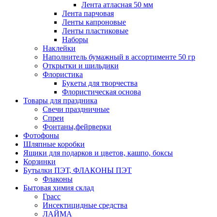
Лента атласная 50 мм
Лента парчовая
Ленты капроновые
Ленты пластиковые
Наборы
Наклейки
Наполнитель бумажный в ассортименте 50 гр
Открытки и шильдики
Флористика
Букеты для творчества
Флористическая основа
Товары для праздника
Свечи праздничные
Спреи
Фонтаны,фейрверки
Фотофоны
Шляпные коробки
Ящики для подарков и цветов, кашпо, боксы
Корзинки
Бутылки ПЭТ, ФЛАКОНЫ ПЭТ
Флаконы
Бытовая химия склад
Грасс
Инсектицидные средства
ЛАЙМА