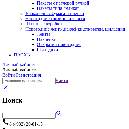
Пакеты с петлевой ручкой
Пакеты типа "майка"
Упаковочная бумага и пленка
Новогодние корзины и ящики
Шляпные коробки
Новогодние ленты,наклейки,открытки, шильдики
Ленты
Наклейки
Открытки новогодние
Шильдики
ПАСХА
Личный кабинет
Личный кабинет
Войти
Регистрация
Найти
close
Поиск
search
call
8 (4932) 20-81-15