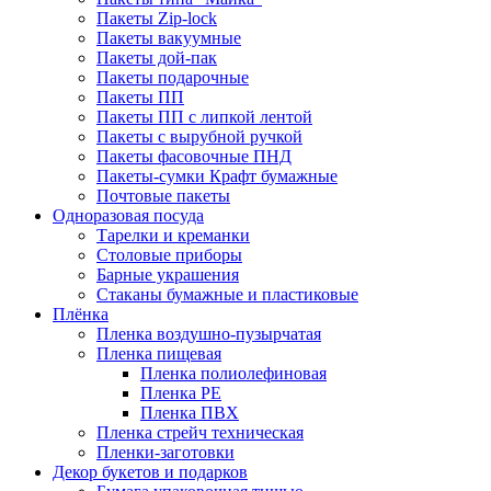
Пакеты Zip-lock
Пакеты вакуумные
Пакеты дой-пак
Пакеты подарочные
Пакеты ПП
Пакеты ПП с липкой лентой
Пакеты с вырубной ручкой
Пакеты фасовочные ПНД
Пакеты-сумки Крафт бумажные
Почтовые пакеты
Одноразовая посуда
Тарелки и креманки
Столовые приборы
Барные украшения
Стаканы бумажные и пластиковые
Плёнка
Пленка воздушно-пузырчатая
Пленка пищевая
Пленка полиолефиновая
Пленка PE
Пленка ПВХ
Пленка стрейч техническая
Пленки-заготовки
Декор букетов и подарков