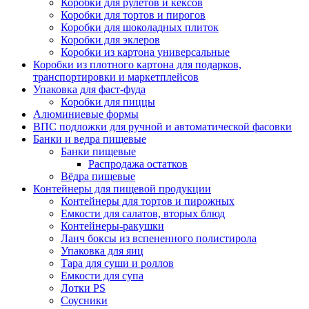
Коробки для рулетов и кексов
Коробки для тортов и пирогов
Коробки для шоколадных плиток
Коробки для эклеров
Коробки из картона универсальные
Коробки из плотного картона для подарков,
транспортировки и маркетплейсов
Упаковка для фаст-фуда
Коробки для пиццы
Алюминиевые формы
ВПС подложки для ручной и автоматической фасовки
Банки и ведра пищевые
Банки пищевые
Распродажа остатков
Вёдра пищевые
Контейнеры для пищевой продукции
Контейнеры для тортов и пирожных
Емкости для салатов, вторых блюд
Контейнеры-ракушки
Ланч боксы из вспененного полистирола
Упаковка для яиц
Тара для суши и роллов
Емкости для супа
Лотки PS
Соусники