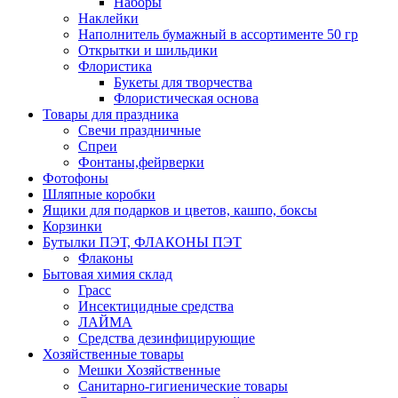
Наборы
Наклейки
Наполнитель бумажный в ассортименте 50 гр
Открытки и шильдики
Флористика
Букеты для творчества
Флористическая основа
Товары для праздника
Свечи праздничные
Спреи
Фонтаны,фейрверки
Фотофоны
Шляпные коробки
Ящики для подарков и цветов, кашпо, боксы
Корзинки
Бутылки ПЭТ, ФЛАКОНЫ ПЭТ
Флаконы
Бытовая химия склад
Грасс
Инсектицидные средства
ЛАЙМА
Средства дезинфицирующие
Хозяйственные товары
Мешки Хозяйственные
Санитарно-гигиенические товары