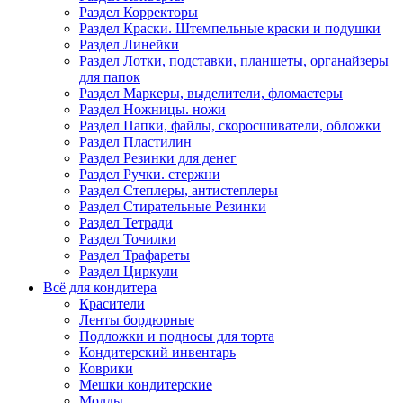
Раздел Корректоры
Раздел Краски. Штемпельные краски и подушки
Раздел Линейки
Раздел Лотки, подставки, планшеты, органайзеры
для папок
Раздел Маркеры, выделители, фломастеры
Раздел Ножницы. ножи
Раздел Папки, файлы, скоросшиватели, обложки
Раздел Пластилин
Раздел Резинки для денег
Раздел Ручки. стержни
Раздел Степлеры, антистеплеры
Раздел Стирательные Резинки
Раздел Тетради
Раздел Точилки
Раздел Трафареты
Раздел Циркули
Всё для кондитера
Красители
Ленты бордюрные
Подложки и подносы для торта
Кондитерский инвентарь
Коврики
Мешки кондитерские
Молды