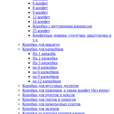
6 конфет
8 конфет
9 конфет
12 конфет
16 конфет
Коробки с внутренним коррексом
25 конфет
Конфетные домики, сундучки, шкатулочки и
т.д.
Коробки для макарун
Коробки для капкейков
На 1 капкейк
На 2 капкейка
На 3 капкейка
на 4 капкейка
на 6 капкейков
на 9 капкейков
на 12 капкейков
Коробки для муссовых десертов
Коробки для пряников, а также конфет (без ячеек)
Коробки для рулетов и кексов
Коробки для тортов и пирогов
Коробки для шоколадных плиток
Коробки для эклеров
Коробки из картона универсальные