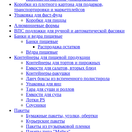
Коробки из плотного картона для подарков,
транспортировки и маркетплейсов
Упаковка для фаст-фуда
Коробки для пиццы
Алюминиевые формы
ВПС подложки для ручной и автоматической фасовки
Банки и ведра пищевые
Банки пищевые
Распродажа остатков
Вёдра пищевые
Контейнеры для пищевой продукции
Контейнеры для тортов и пирожных
Емкости для салатов, вторых блюд
Контейнеры-ракушки
Ланч боксы из вспененного полистирола
Упаковка для яиц
Тара для суши и роллов
Емкости для супа
Лотки PS
Соусники
Пакеты
Бумажные пакеты, уголки, обертки
Курьерские пакеты
Пакеты из пузырьковой пленки
Пакеты типа "Майка"