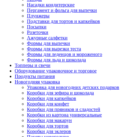
Насадки кондитерские
Пергамент и фольга для выпечки
Плунжеры
Подставки для тортов и капкейков
Посыпки
Розеточки
Ажурные салфетки
Формы для выпечки
Формы для вырезки теста
Формы для леденцов и мороженого
Формы для льда и шоколада
Топперы и свечи
Оборудование упаковочное и торговое
Продукты питания
Новогодняя упаковка
Упаковка для новогодних детских подарков
Коробки для зефира и шоколада
Коробки для капкейков
Коробки для конфет
Коробки для пряников и сладостей
Коробки из картона универсальные
Коробки для макарун
Коробки для тортов
Коробки для эклеров
Пакеты новогодние