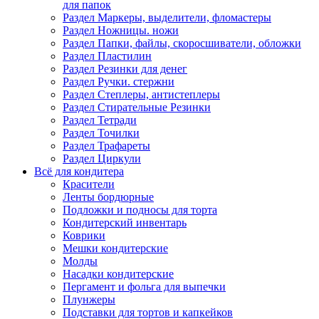
для папок
Раздел Маркеры, выделители, фломастеры
Раздел Ножницы. ножи
Раздел Папки, файлы, скоросшиватели, обложки
Раздел Пластилин
Раздел Резинки для денег
Раздел Ручки. стержни
Раздел Степлеры, антистеплеры
Раздел Стирательные Резинки
Раздел Тетради
Раздел Точилки
Раздел Трафареты
Раздел Циркули
Всё для кондитера
Красители
Ленты бордюрные
Подложки и подносы для торта
Кондитерский инвентарь
Коврики
Мешки кондитерские
Молды
Насадки кондитерские
Пергамент и фольга для выпечки
Плунжеры
Подставки для тортов и капкейков