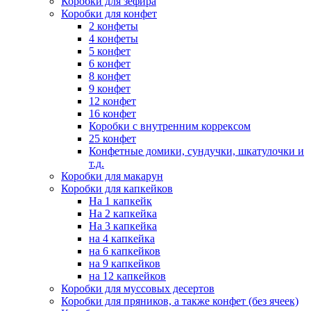
Коробки для зефира
Коробки для конфет
2 конфеты
4 конфеты
5 конфет
6 конфет
8 конфет
9 конфет
12 конфет
16 конфет
Коробки с внутренним коррексом
25 конфет
Конфетные домики, сундучки, шкатулочки и
т.д.
Коробки для макарун
Коробки для капкейков
На 1 капкейк
На 2 капкейка
На 3 капкейка
на 4 капкейка
на 6 капкейков
на 9 капкейков
на 12 капкейков
Коробки для муссовых десертов
Коробки для пряников, а также конфет (без ячеек)