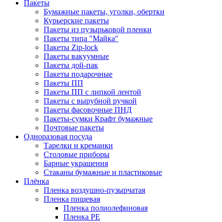
Пакеты
Бумажные пакеты, уголки, обертки
Курьерские пакеты
Пакеты из пузырьковой пленки
Пакеты типа "Майка"
Пакеты Zip-lock
Пакеты вакуумные
Пакеты дой-пак
Пакеты подарочные
Пакеты ПП
Пакеты ПП с липкой лентой
Пакеты с вырубной ручкой
Пакеты фасовочные ПНД
Пакеты-сумки Крафт бумажные
Почтовые пакеты
Одноразовая посуда
Тарелки и креманки
Столовые приборы
Барные украшения
Стаканы бумажные и пластиковые
Плёнка
Пленка воздушно-пузырчатая
Пленка пищевая
Пленка полиолефиновая
Пленка PE