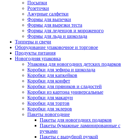
Посыпки
Розеточки
Ажурные салфетки
Формы для выпечки
Формы для вырезки теста
Формы для леденцов и мороженого
Формы для льда и шоколада
Топперы и свечи
Оборудование упаковочное и торговое
Продукты питания
Новогодняя упаковка
Упаковка для новогодних детских подарков
Коробки для зефира и шоколада
Коробки для капкейков
Коробки для конфет
Коробки для пряников и сладостей
Коробки из картона универсальные
Коробки для макарун
Коробки для тортов
Коробки для эклеров
Пакеты новогодние
Пакеты для новогодних подарков
Пакеты бумажные ламинированные с
ручками
Пакеты с вырубной ручкой