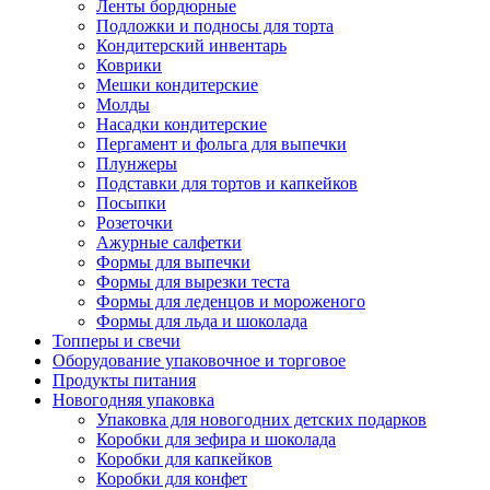
Ленты бордюрные
Подложки и подносы для торта
Кондитерский инвентарь
Коврики
Мешки кондитерские
Молды
Насадки кондитерские
Пергамент и фольга для выпечки
Плунжеры
Подставки для тортов и капкейков
Посыпки
Розеточки
Ажурные салфетки
Формы для выпечки
Формы для вырезки теста
Формы для леденцов и мороженого
Формы для льда и шоколада
Топперы и свечи
Оборудование упаковочное и торговое
Продукты питания
Новогодняя упаковка
Упаковка для новогодних детских подарков
Коробки для зефира и шоколада
Коробки для капкейков
Коробки для конфет