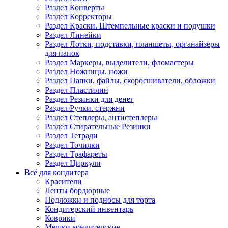
Раздел Конверты
Раздел Корректоры
Раздел Краски. Штемпельные краски и подушки
Раздел Линейки
Раздел Лотки, подставки, планшеты, органайзеры
для папок
Раздел Маркеры, выделители, фломастеры
Раздел Ножницы. ножи
Раздел Папки, файлы, скоросшиватели, обложки
Раздел Пластилин
Раздел Резинки для денег
Раздел Ручки. стержни
Раздел Степлеры, антистеплеры
Раздел Стирательные Резинки
Раздел Тетради
Раздел Точилки
Раздел Трафареты
Раздел Циркули
Всё для кондитера
Красители
Ленты бордюрные
Подложки и подносы для торта
Кондитерский инвентарь
Коврики
Мешки кондитерские