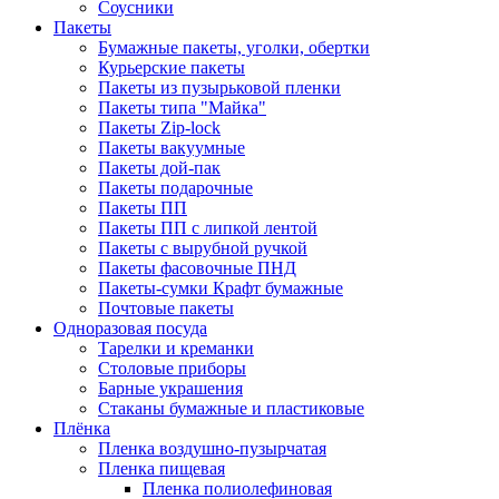
Соусники
Пакеты
Бумажные пакеты, уголки, обертки
Курьерские пакеты
Пакеты из пузырьковой пленки
Пакеты типа "Майка"
Пакеты Zip-lock
Пакеты вакуумные
Пакеты дой-пак
Пакеты подарочные
Пакеты ПП
Пакеты ПП с липкой лентой
Пакеты с вырубной ручкой
Пакеты фасовочные ПНД
Пакеты-сумки Крафт бумажные
Почтовые пакеты
Одноразовая посуда
Тарелки и креманки
Столовые приборы
Барные украшения
Стаканы бумажные и пластиковые
Плёнка
Пленка воздушно-пузырчатая
Пленка пищевая
Пленка полиолефиновая