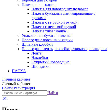
Коробки для эклеров
Пакеты новогодние
Пакеты для новогодних подарков
Пакеты бумажные ламинированные с
ручками
Пакеты с вырубной ручкой
Пакеты с петлевой ручкой
Пакеты типа "майка"
Упаковочная бумага и пленка
Новогодние корзины и ящики
Шляпные коробки
Новогодние ленты,наклейки,открытки, шильдики
Ленты
Наклейки
Открытки новогодние
Шильдики
ПАСХА
Личный кабинет
Личный кабинет
Войти
Регистрация
Найти
close
Поиск