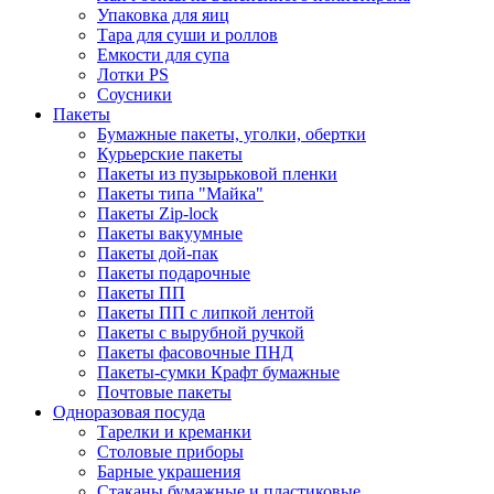
Упаковка для яиц
Тара для суши и роллов
Емкости для супа
Лотки PS
Соусники
Пакеты
Бумажные пакеты, уголки, обертки
Курьерские пакеты
Пакеты из пузырьковой пленки
Пакеты типа "Майка"
Пакеты Zip-lock
Пакеты вакуумные
Пакеты дой-пак
Пакеты подарочные
Пакеты ПП
Пакеты ПП с липкой лентой
Пакеты с вырубной ручкой
Пакеты фасовочные ПНД
Пакеты-сумки Крафт бумажные
Почтовые пакеты
Одноразовая посуда
Тарелки и креманки
Столовые приборы
Барные украшения
Стаканы бумажные и пластиковые