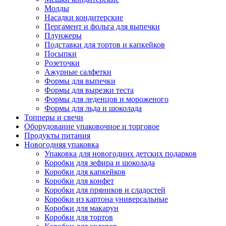
Молды
Насадки кондитерские
Пергамент и фольга для выпечки
Плунжеры
Подставки для тортов и капкейков
Посыпки
Розеточки
Ажурные салфетки
Формы для выпечки
Формы для вырезки теста
Формы для леденцов и мороженого
Формы для льда и шоколада
Топперы и свечи
Оборудование упаковочное и торговое
Продукты питания
Новогодняя упаковка
Упаковка для новогодних детских подарков
Коробки для зефира и шоколада
Коробки для капкейков
Коробки для конфет
Коробки для пряников и сладостей
Коробки из картона универсальные
Коробки для макарун
Коробки для тортов