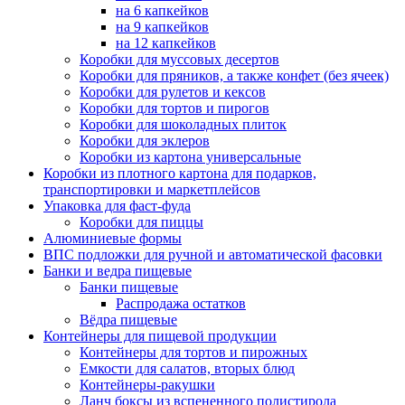
на 6 капкейков
на 9 капкейков
на 12 капкейков
Коробки для муссовых десертов
Коробки для пряников, а также конфет (без ячеек)
Коробки для рулетов и кексов
Коробки для тортов и пирогов
Коробки для шоколадных плиток
Коробки для эклеров
Коробки из картона универсальные
Коробки из плотного картона для подарков,
транспортировки и маркетплейсов
Упаковка для фаст-фуда
Коробки для пиццы
Алюминиевые формы
ВПС подложки для ручной и автоматической фасовки
Банки и ведра пищевые
Банки пищевые
Распродажа остатков
Вёдра пищевые
Контейнеры для пищевой продукции
Контейнеры для тортов и пирожных
Емкости для салатов, вторых блюд
Контейнеры-ракушки
Ланч боксы из вспененного полистирола