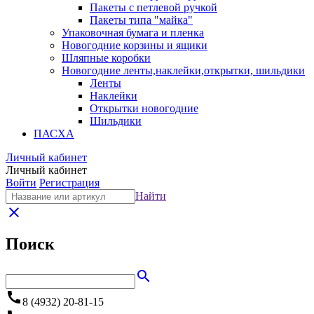
Пакеты с петлевой ручкой
Пакеты типа "майка"
Упаковочная бумага и пленка
Новогодние корзины и ящики
Шляпные коробки
Новогодние ленты,наклейки,открытки, шильдики
Ленты
Наклейки
Открытки новогодние
Шильдики
ПАСХА
Личный кабинет
Личный кабинет
Войти
Регистрация
Найти
close
Поиск
search
call
8 (4932) 20-81-15