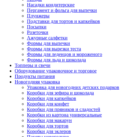
Насадки кондитерские
Пергамент и фольга для выпечки
Плунжеры
Подставки для тортов и капкейков
Посыпки
Розеточки
Ажурные салфетки
Формы для выпечки
Формы для вырезки теста
Формы для леденцов и мороженого
Формы для льда и шоколада
Топперы и свечи
Оборудование упаковочное и торговое
Продукты питания
Новогодняя упаковка
Упаковка для новогодних детских подарков
Коробки для зефира и шоколада
Коробки для капкейков
Коробки для конфет
Коробки для пряников и сладостей
Коробки из картона универсальные
Коробки для макарун
Коробки для тортов
Коробки для эклеров
Пакеты новогодние