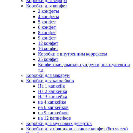
Коробки для зефира
Коробки для конфет
2 конфеты
4 конфеты
5 конфет
6 конфет
8 конфет
9 конфет
12 конфет
16 конфет
Коробки с внутренним коррексом
25 конфет
Конфетные домики, сундучки, шкатулочки и
т.д.
Коробки для макарун
Коробки для капкейков
На 1 капкейк
На 2 капкейка
На 3 капкейка
на 4 капкейка
на 6 капкейков
на 9 капкейков
на 12 капкейков
Коробки для муссовых десертов
Коробки для пряников, а также конфет (без ячеек)