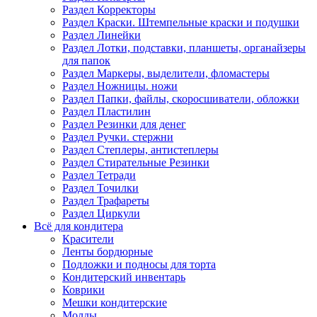
Раздел Корректоры
Раздел Краски. Штемпельные краски и подушки
Раздел Линейки
Раздел Лотки, подставки, планшеты, органайзеры
для папок
Раздел Маркеры, выделители, фломастеры
Раздел Ножницы. ножи
Раздел Папки, файлы, скоросшиватели, обложки
Раздел Пластилин
Раздел Резинки для денег
Раздел Ручки. стержни
Раздел Степлеры, антистеплеры
Раздел Стирательные Резинки
Раздел Тетради
Раздел Точилки
Раздел Трафареты
Раздел Циркули
Всё для кондитера
Красители
Ленты бордюрные
Подложки и подносы для торта
Кондитерский инвентарь
Коврики
Мешки кондитерские
Молды