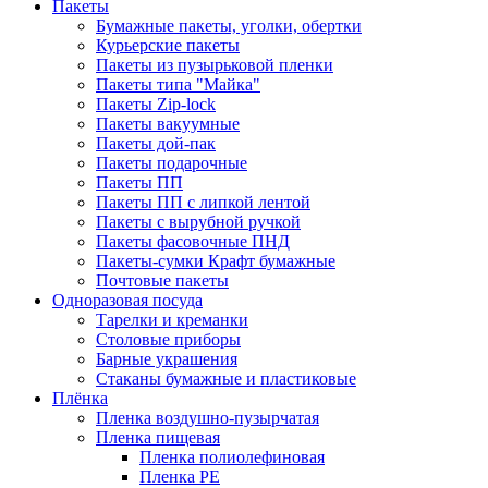
Пакеты
Бумажные пакеты, уголки, обертки
Курьерские пакеты
Пакеты из пузырьковой пленки
Пакеты типа "Майка"
Пакеты Zip-lock
Пакеты вакуумные
Пакеты дой-пак
Пакеты подарочные
Пакеты ПП
Пакеты ПП с липкой лентой
Пакеты с вырубной ручкой
Пакеты фасовочные ПНД
Пакеты-сумки Крафт бумажные
Почтовые пакеты
Одноразовая посуда
Тарелки и креманки
Столовые приборы
Барные украшения
Стаканы бумажные и пластиковые
Плёнка
Пленка воздушно-пузырчатая
Пленка пищевая
Пленка полиолефиновая
Пленка PE