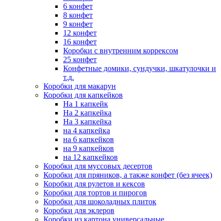
6 конфет
8 конфет
9 конфет
12 конфет
16 конфет
Коробки с внутренним коррексом
25 конфет
Конфетные домики, сундучки, шкатулочки и
т.д.
Коробки для макарун
Коробки для капкейков
На 1 капкейк
На 2 капкейка
На 3 капкейка
на 4 капкейка
на 6 капкейков
на 9 капкейков
на 12 капкейков
Коробки для муссовых десертов
Коробки для пряников, а также конфет (без ячеек)
Коробки для рулетов и кексов
Коробки для тортов и пирогов
Коробки для шоколадных плиток
Коробки для эклеров
Коробки из картона универсальные