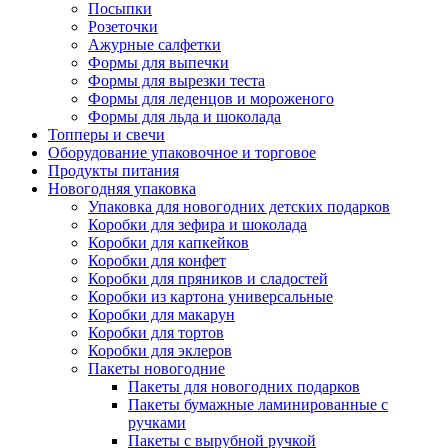
Посыпки
Розеточки
Ажурные салфетки
Формы для выпечки
Формы для вырезки теста
Формы для леденцов и мороженого
Формы для льда и шоколада
Топперы и свечи
Оборудование упаковочное и торговое
Продукты питания
Новогодняя упаковка
Упаковка для новогодних детских подарков
Коробки для зефира и шоколада
Коробки для капкейков
Коробки для конфет
Коробки для пряников и сладостей
Коробки из картона универсальные
Коробки для макарун
Коробки для тортов
Коробки для эклеров
Пакеты новогодние
Пакеты для новогодних подарков
Пакеты бумажные ламинированные с
ручками
Пакеты с вырубной ручкой