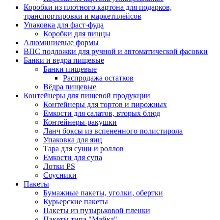
Коробки из плотного картона для подарков,
транспортировки и маркетплейсов
Упаковка для фаст-фуда
Коробки для пиццы
Алюминиевые формы
ВПС подложки для ручной и автоматической фасовки
Банки и ведра пищевые
Банки пищевые
Распродажа остатков
Вёдра пищевые
Контейнеры для пищевой продукции
Контейнеры для тортов и пирожных
Емкости для салатов, вторых блюд
Контейнеры-ракушки
Ланч боксы из вспененного полистирола
Упаковка для яиц
Тара для суши и роллов
Емкости для супа
Лотки PS
Соусники
Пакеты
Бумажные пакеты, уголки, обертки
Курьерские пакеты
Пакеты из пузырьковой пленки
Пакеты типа "Майка"