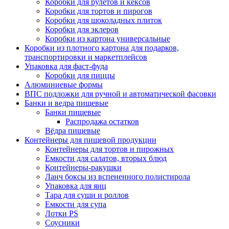
Коробки для рулетов и кексов
Коробки для тортов и пирогов
Коробки для шоколадных плиток
Коробки для эклеров
Коробки из картона универсальные
Коробки из плотного картона для подарков,
транспортировки и маркетплейсов
Упаковка для фаст-фуда
Коробки для пиццы
Алюминиевые формы
ВПС подложки для ручной и автоматической фасовки
Банки и ведра пищевые
Банки пищевые
Распродажа остатков
Вёдра пищевые
Контейнеры для пищевой продукции
Контейнеры для тортов и пирожных
Емкости для салатов, вторых блюд
Контейнеры-ракушки
Ланч боксы из вспененного полистирола
Упаковка для яиц
Тара для суши и роллов
Емкости для супа
Лотки PS
Соусники