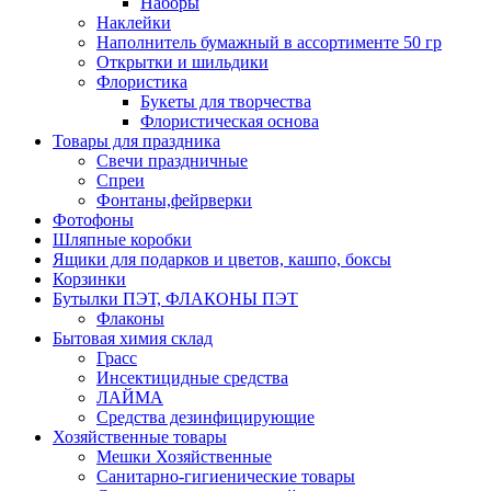
Наборы
Наклейки
Наполнитель бумажный в ассортименте 50 гр
Открытки и шильдики
Флористика
Букеты для творчества
Флористическая основа
Товары для праздника
Свечи праздничные
Спреи
Фонтаны,фейрверки
Фотофоны
Шляпные коробки
Ящики для подарков и цветов, кашпо, боксы
Корзинки
Бутылки ПЭТ, ФЛАКОНЫ ПЭТ
Флаконы
Бытовая химия склад
Грасс
Инсектицидные средства
ЛАЙМА
Средства дезинфицирующие
Хозяйственные товары
Мешки Хозяйственные
Санитарно-гигиенические товары