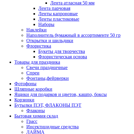
Лента атласная 50 мм
Лента парчовая
Ленты капроновые
Ленты пластиковые
Наборы
Наклейки
Наполнитель бумажный в ассортименте 50 гр
Открытки и шильдики
Флористика
Букеты для творчества
Флористическая основа
Товары для праздника
Свечи праздничные
Спреи
Фонтаны,фейрверки
Фотофоны
Шляпные коробки
Ящики для подарков и цветов, кашпо, боксы
Корзинки
Бутылки ПЭТ, ФЛАКОНЫ ПЭТ
Флаконы
Бытовая химия склад
Грасс
Инсектицидные средства
ЛАЙМА