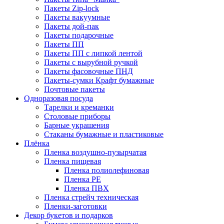
Пакеты Zip-lock
Пакеты вакуумные
Пакеты дой-пак
Пакеты подарочные
Пакеты ПП
Пакеты ПП с липкой лентой
Пакеты с вырубной ручкой
Пакеты фасовочные ПНД
Пакеты-сумки Крафт бумажные
Почтовые пакеты
Одноразовая посуда
Тарелки и креманки
Столовые приборы
Барные украшения
Стаканы бумажные и пластиковые
Плёнка
Пленка воздушно-пузырчатая
Пленка пищевая
Пленка полиолефиновая
Пленка PE
Пленка ПВХ
Пленка стрейч техническая
Пленки-заготовки
Декор букетов и подарков