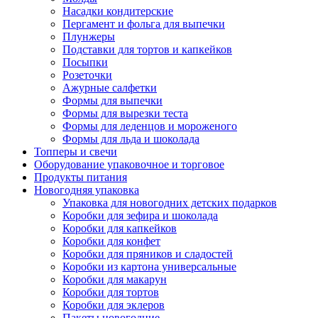
Насадки кондитерские
Пергамент и фольга для выпечки
Плунжеры
Подставки для тортов и капкейков
Посыпки
Розеточки
Ажурные салфетки
Формы для выпечки
Формы для вырезки теста
Формы для леденцов и мороженого
Формы для льда и шоколада
Топперы и свечи
Оборудование упаковочное и торговое
Продукты питания
Новогодняя упаковка
Упаковка для новогодних детских подарков
Коробки для зефира и шоколада
Коробки для капкейков
Коробки для конфет
Коробки для пряников и сладостей
Коробки из картона универсальные
Коробки для макарун
Коробки для тортов
Коробки для эклеров
Пакеты новогодние