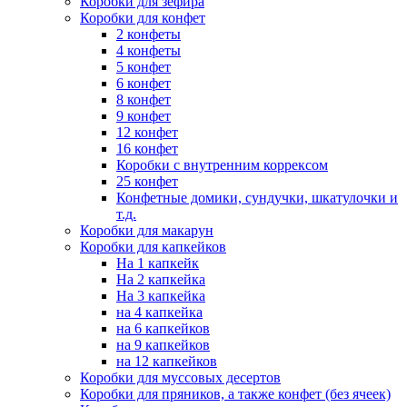
Коробки для зефира
Коробки для конфет
2 конфеты
4 конфеты
5 конфет
6 конфет
8 конфет
9 конфет
12 конфет
16 конфет
Коробки с внутренним коррексом
25 конфет
Конфетные домики, сундучки, шкатулочки и
т.д.
Коробки для макарун
Коробки для капкейков
На 1 капкейк
На 2 капкейка
На 3 капкейка
на 4 капкейка
на 6 капкейков
на 9 капкейков
на 12 капкейков
Коробки для муссовых десертов
Коробки для пряников, а также конфет (без ячеек)