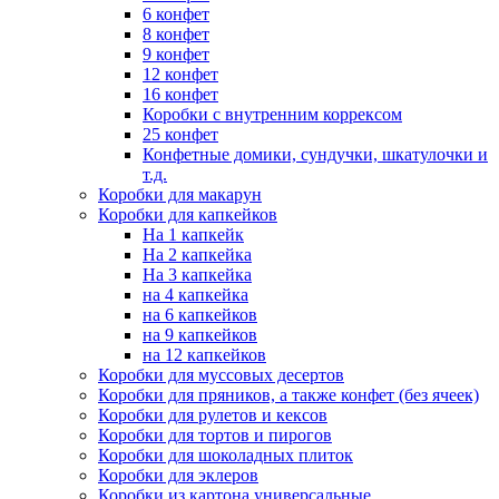
6 конфет
8 конфет
9 конфет
12 конфет
16 конфет
Коробки с внутренним коррексом
25 конфет
Конфетные домики, сундучки, шкатулочки и
т.д.
Коробки для макарун
Коробки для капкейков
На 1 капкейк
На 2 капкейка
На 3 капкейка
на 4 капкейка
на 6 капкейков
на 9 капкейков
на 12 капкейков
Коробки для муссовых десертов
Коробки для пряников, а также конфет (без ячеек)
Коробки для рулетов и кексов
Коробки для тортов и пирогов
Коробки для шоколадных плиток
Коробки для эклеров
Коробки из картона универсальные