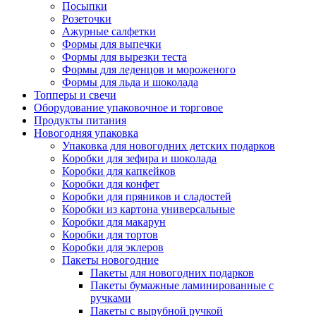
Посыпки
Розеточки
Ажурные салфетки
Формы для выпечки
Формы для вырезки теста
Формы для леденцов и мороженого
Формы для льда и шоколада
Топперы и свечи
Оборудование упаковочное и торговое
Продукты питания
Новогодняя упаковка
Упаковка для новогодних детских подарков
Коробки для зефира и шоколада
Коробки для капкейков
Коробки для конфет
Коробки для пряников и сладостей
Коробки из картона универсальные
Коробки для макарун
Коробки для тортов
Коробки для эклеров
Пакеты новогодние
Пакеты для новогодних подарков
Пакеты бумажные ламинированные с
ручками
Пакеты с вырубной ручкой