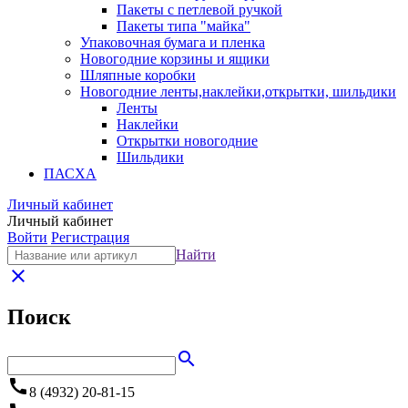
Пакеты с петлевой ручкой
Пакеты типа "майка"
Упаковочная бумага и пленка
Новогодние корзины и ящики
Шляпные коробки
Новогодние ленты,наклейки,открытки, шильдики
Ленты
Наклейки
Открытки новогодние
Шильдики
ПАСХА
Личный кабинет
Личный кабинет
Войти
Регистрация
Найти
close
Поиск
search
call
8 (4932) 20-81-15