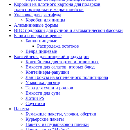
Коробки из плотного картона для подарков,
транспортировки и маркетплейсов
Упаковка для фаст-фуда
Коробки для пиццы
Алюминиевые формы
ВПС подложки для ручной и автоматической фасовки
Банки и ведра пищевые
Банки пищевые
Распродажа остатков
Вёдра пищевые
Контейнеры для пищевой продукции
Контейнеры для тортов и пирожных
Емкости для салатов, вторых блюд
Контейнеры-ракушки
Ланч боксы из вспененного полистирола
Упаковка для яиц
Тара для суши и роллов
Емкости для супа
Лотки PS
Соусники
Пакеты
Бумажные пакеты, уголки, обертки
Курьерские пакеты
Пакеты из пузырьковой пленки
Пакеты типа "Майка"