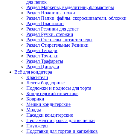
для папок
Раздел Маркеры, выделители, фломастеры
Раздел Ножницы. ножи
Раздел Папки, файлы, скоросшиватели, обложки
Раздел Пластилин
Раздел Резинки для денег
Раздел Ручки. стержни
Раздел Степлеры, антистеплеры
Раздел Стирательные Резинки
Раздел Тетради
Раздел Точилки
Раздел Трафареты
Раздел Циркули
Всё для кондитера
Красители
Ленты бордюрные
Подложки и подносы для торта
Кондитерский инвентарь
Коврики
Мешки кондитерские
Молды
Насадки кондитерские
Пергамент и фольга для выпечки
Плунжеры
Подставки для тортов и капкейков