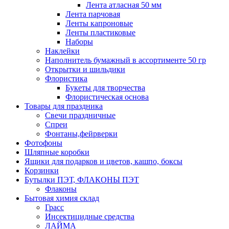
Лента атласная 50 мм
Лента парчовая
Ленты капроновые
Ленты пластиковые
Наборы
Наклейки
Наполнитель бумажный в ассортименте 50 гр
Открытки и шильдики
Флористика
Букеты для творчества
Флористическая основа
Товары для праздника
Свечи праздничные
Спреи
Фонтаны,фейрверки
Фотофоны
Шляпные коробки
Ящики для подарков и цветов, кашпо, боксы
Корзинки
Бутылки ПЭТ, ФЛАКОНЫ ПЭТ
Флаконы
Бытовая химия склад
Грасс
Инсектицидные средства
ЛАЙМА