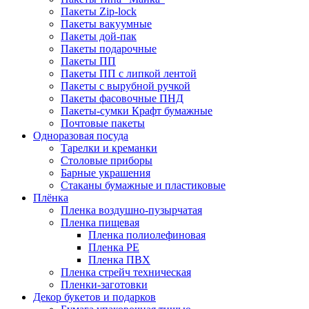
Пакеты Zip-lock
Пакеты вакуумные
Пакеты дой-пак
Пакеты подарочные
Пакеты ПП
Пакеты ПП с липкой лентой
Пакеты с вырубной ручкой
Пакеты фасовочные ПНД
Пакеты-сумки Крафт бумажные
Почтовые пакеты
Одноразовая посуда
Тарелки и креманки
Столовые приборы
Барные украшения
Стаканы бумажные и пластиковые
Плёнка
Пленка воздушно-пузырчатая
Пленка пищевая
Пленка полиолефиновая
Пленка PE
Пленка ПВХ
Пленка стрейч техническая
Пленки-заготовки
Декор букетов и подарков