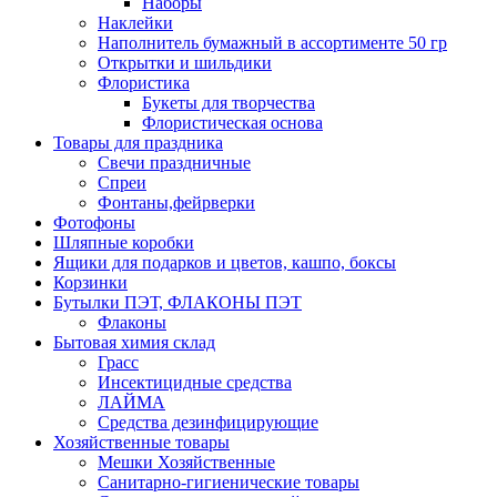
Наборы
Наклейки
Наполнитель бумажный в ассортименте 50 гр
Открытки и шильдики
Флористика
Букеты для творчества
Флористическая основа
Товары для праздника
Свечи праздничные
Спреи
Фонтаны,фейрверки
Фотофоны
Шляпные коробки
Ящики для подарков и цветов, кашпо, боксы
Корзинки
Бутылки ПЭТ, ФЛАКОНЫ ПЭТ
Флаконы
Бытовая химия склад
Грасс
Инсектицидные средства
ЛАЙМА
Средства дезинфицирующие
Хозяйственные товары
Мешки Хозяйственные
Санитарно-гигиенические товары