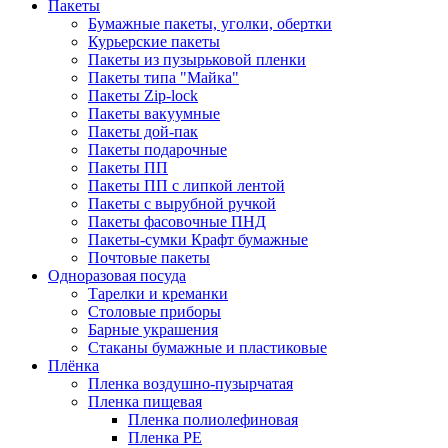
Пакеты
Бумажные пакеты, уголки, обертки
Курьерские пакеты
Пакеты из пузырьковой пленки
Пакеты типа "Майка"
Пакеты Zip-lock
Пакеты вакуумные
Пакеты дой-пак
Пакеты подарочные
Пакеты ПП
Пакеты ПП с липкой лентой
Пакеты с вырубной ручкой
Пакеты фасовочные ПНД
Пакеты-сумки Крафт бумажные
Почтовые пакеты
Одноразовая посуда
Тарелки и креманки
Столовые приборы
Барные украшения
Стаканы бумажные и пластиковые
Плёнка
Пленка воздушно-пузырчатая
Пленка пищевая
Пленка полиолефиновая
Пленка PE