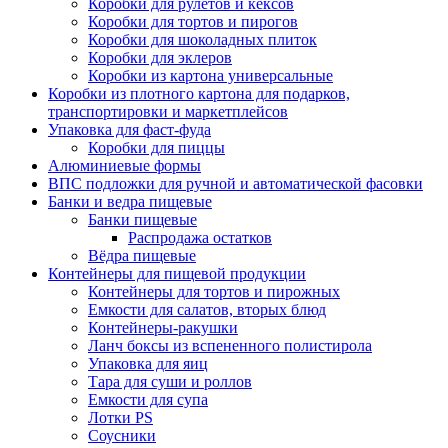
Коробки для рулетов и кексов
Коробки для тортов и пирогов
Коробки для шоколадных плиток
Коробки для эклеров
Коробки из картона универсальные
Коробки из плотного картона для подарков,
транспортировки и маркетплейсов
Упаковка для фаст-фуда
Коробки для пиццы
Алюминиевые формы
ВПС подложки для ручной и автоматической фасовки
Банки и ведра пищевые
Банки пищевые
Распродажа остатков
Вёдра пищевые
Контейнеры для пищевой продукции
Контейнеры для тортов и пирожных
Емкости для салатов, вторых блюд
Контейнеры-ракушки
Ланч боксы из вспененного полистирола
Упаковка для яиц
Тара для суши и роллов
Емкости для супа
Лотки PS
Соусники