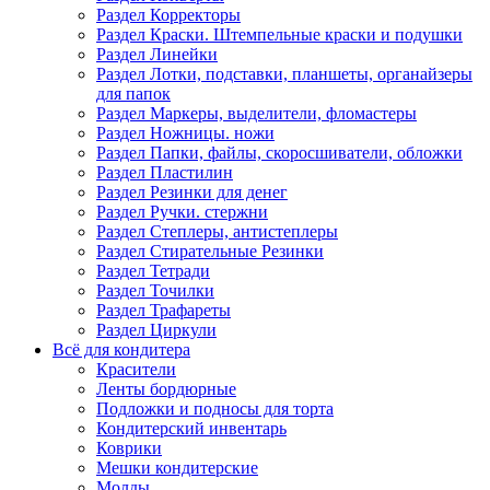
Раздел Корректоры
Раздел Краски. Штемпельные краски и подушки
Раздел Линейки
Раздел Лотки, подставки, планшеты, органайзеры
для папок
Раздел Маркеры, выделители, фломастеры
Раздел Ножницы. ножи
Раздел Папки, файлы, скоросшиватели, обложки
Раздел Пластилин
Раздел Резинки для денег
Раздел Ручки. стержни
Раздел Степлеры, антистеплеры
Раздел Стирательные Резинки
Раздел Тетради
Раздел Точилки
Раздел Трафареты
Раздел Циркули
Всё для кондитера
Красители
Ленты бордюрные
Подложки и подносы для торта
Кондитерский инвентарь
Коврики
Мешки кондитерские
Молды